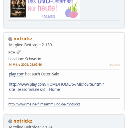
notrickz
Mitglied
Beiträge: 2.139
FCH
Location: Schwerin
14 März 2008, 02:07:46
#2080
play.com
hat auch Oster-Sale
http://www.play.com/HOME/HOME/6-/MicroSite.html?
site=seasonalsale&BT=Home
http://www.meine-filmsammlung.de/?notrickz
notrickz
Mitglied
Beiträge: 2.139