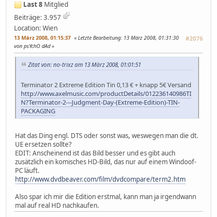
Last 8
Mitglied
Beiträge: 3.957
Location: Wien
13 März 2008, 01:15:37
Letzte Bearbeitung
: 13 März 2008, 01:31:30
#2076
von psYchO dAd
Zitat von: no-trixz am 13 März 2008, 01:01:51
Terminator 2 Extreme Edition Tin 0,13 € + knapp 5€ Versand
http://www.axelmusic.com/productDetails/012236140986TI
N?Terminator-2---Judgment-Day-(Extreme-Edition)-TIN-
PACKAGING
Hat das Ding engl. DTS oder sonst was, weswegen man die dt.
UE ersetzen sollte?
EDIT: Anscheinend ist das Bild besser und es gibt auch
zusätzlich ein komisches HD-Bild, das nur auf einem Windoof-
PC läuft.
http://www.dvdbeaver.com/film/dvdcompare/term2.htm
Also spar ich mir die Edition erstmal, kann man ja irgendwann
mal auf real HD nachkaufen.