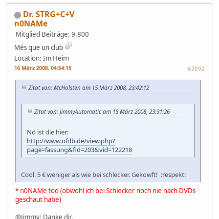
Dr. STRG+C+V
n0NAMe
Mitglied
Beiträge: 9.800
Més que un club
Location: Im Heim
16 März 2008, 04:54:15
#2092
Zitat von: McHolsten am 15 März 2008, 23:42:12
Zitat von: JimmyAutomatic am 15 März 2008, 23:31:26
Nö ist die hier:
http://www.ofdb.de/view.php?
page=fassung&fid=203&vid=122218
Cool. 5 € weniger als wie bei schlecker. Gekowft! :respekt:
* n0NAMe too (obwohl ich bei Schlecker noch nie nach DVDs
geschaut habe)
@Jimmy: Danke dir.