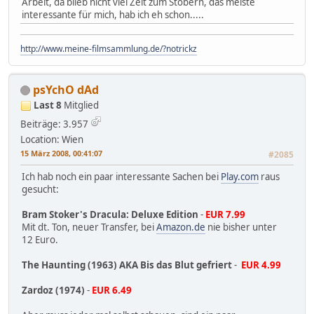
Arbeit, da blieb nicht viel Zeit zum Stöbern, das meiste
interessante für mich, hab ich eh schon.....
http://www.meine-filmsammlung.de/?notrickz
psYchO dAd
Last 8
Mitglied
Beiträge: 3.957
Location: Wien
15 März 2008, 00:41:07
#2085
Ich hab noch ein paar interessante Sachen bei
Play.com
raus
gesucht:
Bram Stoker's Dracula: Deluxe Edition
-
EUR 7.99
Mit dt. Ton, neuer Transfer, bei
Amazon.de
nie bisher unter
12 Euro.
The Haunting (1963) AKA Bis das Blut gefriert
-
EUR 4.99
Zardoz (1974)
-
EUR 6.49