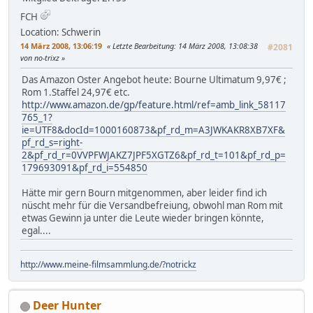
FCH
Location: Schwerin
14 März 2008, 13:06:19
Letzte Bearbeitung
: 14 März 2008, 13:08:38
#2081
von no-trixz
Das Amazon Oster Angebot heute: Bourne Ultimatum 9,97€ ;
Rom 1.Staffel 24,97€ etc.
http://www.amazon.de/gp/feature.html/ref=amb_link_58117
765_1?
ie=UTF8&docId=1000160873&pf_rd_m=A3JWKAKR8XB7XF&
pf_rd_s=right-
2&pf_rd_r=0VVPFWJAKZ7JPF5XGTZ6&pf_rd_t=101&pf_rd_p=
179693091&pf_rd_i=554850
Hätte mir gern Bourn mitgenommen, aber leider find ich
nüscht mehr für die Versandbefreiung, obwohl man Rom mit
etwas Gewinn ja unter die Leute wieder bringen könnte,
egal....
http://www.meine-filmsammlung.de/?notrickz
Deer Hunter