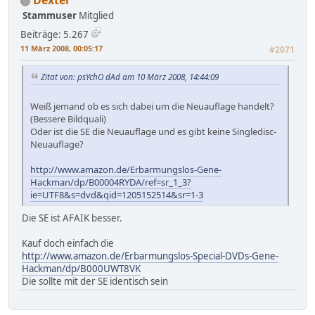
Dexter
Stammuser
Mitglied
Beiträge: 5.267
11 März 2008, 00:05:17
#2071
Zitat von: psYchO dAd am 10 März 2008, 14:44:09
Weiß jemand ob es sich dabei um die Neuauflage handelt?
(Bessere Bildquali)
Oder ist die SE die Neuauflage und es gibt keine Singledisc-
Neuauflage?
http://www.amazon.de/Erbarmungslos-Gene-
Hackman/dp/B00004RYDA/ref=sr_1_3?
ie=UTF8&s=dvd&qid=1205152514&sr=1-3
Die SE ist AFAIK besser.
Kauf doch einfach die
http://www.amazon.de/Erbarmungslos-Special-DVDs-Gene-
Hackman/dp/B000UWT8VK
Die sollte mit der SE identisch sein