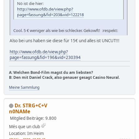
Nö ist die hier:
http://www.ofdb.de/view.php?
page=fassung&fid=203&vid=122218
Cool. 5 € weniger als wie bei schlecker. Gekowft! :respekt:
Also bei uns haben sie diese für 15€ und alles ist UNCUT!!!
http://www.ofdb.de/view.php?
page=fassung&fid=196&vid=230394
A: Welchen Bond-Film magst du am liebsten?
B: Den mit Daniel Crack, also genauer gesagt Casino Neural.
Meine Sammlung
Dr. STRG+C+V
n0NAMe
Mitglied
Beiträge: 9.800
Més que un club
Location: Im Heim