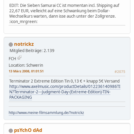
EDIT: Die Sieben Samurai CC ist momentan incl. Shipping auf
22,67 EUR, vielleicht auf eine Schwankung beim Dollar-
Wechselkurs warten, dann isse auch unter der Zollgrenze.
:icon_mrgreen:
notrickz
Mitglied
Beiträge: 2.139
FCH
Location: Schwerin
13 März 2008, 01:01:51
#2075
Terminator 2 Extreme Edition Tin 0,13 € + knapp 5€ Versand
http://www.axelmusic.com/productDetails/012236140986TI
N?Terminator-2---Judgment-Day-(Extreme-Edition)-TIN-
PACKAGING
http://www.meine-filmsammlung.de/?notrickz
psYchO dAd