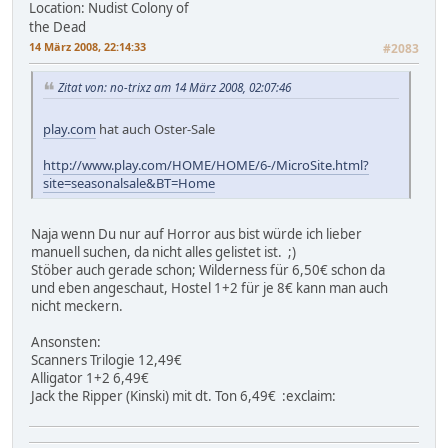
Location: Nudist Colony of
the Dead
14 März 2008, 22:14:33
#2083
Zitat von: no-trixz am 14 März 2008, 02:07:46
play.com
hat auch Oster-Sale
http://www.play.com/HOME/HOME/6-/MicroSite.html?
site=seasonalsale&BT=Home
Naja wenn Du nur auf Horror aus bist würde ich lieber
manuell suchen, da nicht alles gelistet ist. ;)
Stöber auch gerade schon; Wilderness für 6,50€ schon da
und eben angeschaut, Hostel 1+2 für je 8€ kann man auch
nicht meckern.
Ansonsten:
Scanners Trilogie 12,49€
Alligator 1+2 6,49€
Jack the Ripper (Kinski) mit dt. Ton 6,49€ :exclaim: