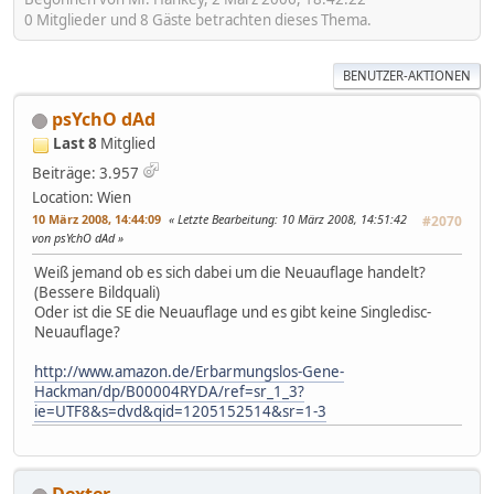
0 Mitglieder und 8 Gäste betrachten dieses Thema.
BENUTZER-AKTIONEN
psYchO dAd
Last 8
Mitglied
Beiträge: 3.957
Location: Wien
10 März 2008, 14:44:09
Letzte Bearbeitung
: 10 März 2008, 14:51:42
#2070
von psYchO dAd
Weiß jemand ob es sich dabei um die Neuauflage handelt?
(Bessere Bildquali)
Oder ist die SE die Neuauflage und es gibt keine Singledisc-
Neuauflage?
http://www.amazon.de/Erbarmungslos-Gene-
Hackman/dp/B00004RYDA/ref=sr_1_3?
ie=UTF8&s=dvd&qid=1205152514&sr=1-3