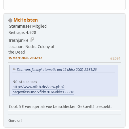
McHolsten
Stammuser
Mitglied
Beiträge: 4.928
Trashjunkie
Location: Nudist Colony of
the Dead
15 März 2008, 23:42:12
#2091
Zitat von: JimmyAutomatic am 15 März 2008, 23:31:26
Nö ist die hier:
http://www.ofdb.de/view.php?
page=fassung&fid=203&vid=122218
Cool. 5 € weniger als wie bei schlecker. Gekowft! :respekt:
Gore on!