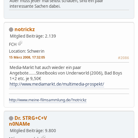
Aber muss jeder mal selbst schauen, sind ein paar
interessante Sachen dabei.
notrickz
Mitglied
Beiträge: 2.139
FCH
Location: Schwerin
15 März 2008, 17:32:05
#2086
Media-Markt hat auch wieder ein paar
Angebote......Steelbooks von Underworld (2006), Bad Boys
1+2 etc. je 9,50€
http://www.mediamarkt.de/multimedia-prospekt/
http://www.meine-filmsammlung.de/?notrickz
Dr. STRG+C+V
n0NAMe
Mitglied
Beiträge: 9.800