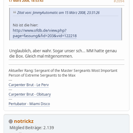
17 März 2008, 18:53:43
#2094
Zitat von: JimmyAutomatic am 15 März 2008, 23:31:26
Nö ist die hier:
http://www.ofdb.de/view.php?
page=fassung&fid=203&vid=122218
Unglaublich, aber wahr. Sogar unser sch... MM hatte genau
die Box. Gleich mal mitgenommen.
Aktueller Rang: Sergeant of the Master Sergeants Most Important
Person of Extreme Sergeants to the Max
---
Carpenter Brut - Le Perv
---
Carpenter Brut - Obituary
---
Pertubator - Miami Disco
notrickz
Mitglied
Beiträge: 2.139