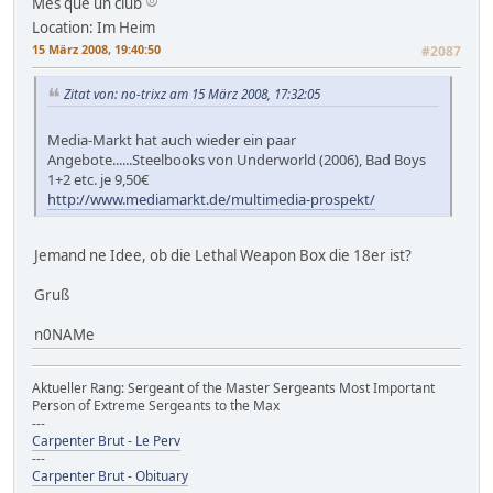
Més que un club
Location: Im Heim
15 März 2008, 19:40:50
#2087
Zitat von: no-trixz am 15 März 2008, 17:32:05
Media-Markt hat auch wieder ein paar
Angebote......Steelbooks von Underworld (2006), Bad Boys
1+2 etc. je 9,50€
http://www.mediamarkt.de/multimedia-prospekt/
Jemand ne Idee, ob die Lethal Weapon Box die 18er ist?
Gruß
n0NAMe
Aktueller Rang: Sergeant of the Master Sergeants Most Important
Person of Extreme Sergeants to the Max
---
Carpenter Brut - Le Perv
---
Carpenter Brut - Obituary