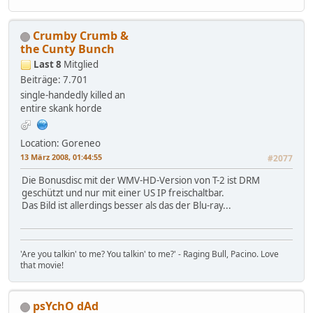
Crumby Crumb &
the Cunty Bunch
Last 8
Mitglied
Beiträge: 7.701
single-handedly killed an
entire skank horde
Location: Goreneo
13 März 2008, 01:44:55
#2077
Die Bonusdisc mit der WMV-HD-Version von T-2 ist DRM
geschützt und nur mit einer US IP freischaltbar.
Das Bild ist allerdings besser als das der Blu-ray...
'Are you talkin' to me? You talkin' to me?' - Raging Bull, Pacino. Love
that movie!
psYchO dAd