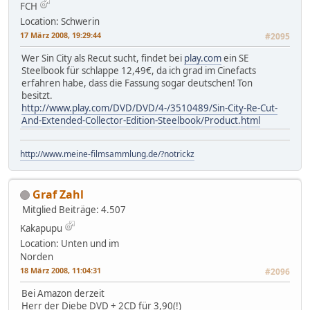
FCH
Location: Schwerin
17 März 2008, 19:29:44
#2095
Wer Sin City als Recut sucht, findet bei
play.com
ein SE
Steelbook für schlappe 12,49€, da ich grad im Cinefacts
erfahren habe, dass die Fassung sogar deutschen! Ton
besitzt.
http://www.play.com/DVD/DVD/4-/3510489/Sin-City-Re-Cut-
And-Extended-Collector-Edition-Steelbook/Product.html
http://www.meine-filmsammlung.de/?notrickz
Graf Zahl
Mitglied
Beiträge: 4.507
Kakapupu
Location: Unten und im
Norden
18 März 2008, 11:04:31
#2096
Bei Amazon derzeit
Herr der Diebe DVD + 2CD für 3,90(!)