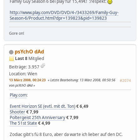
Family Guy Season 6 bei play für 15,49€! :respekt:
http://www.play.com/DVD/DVD/4-/3433269/Family-Guy-
Season-6/Product.html?dpr=139823&pid=139823
Gore on!
psYchO dAd
Last 8
Mitglied
Beiträge: 3.957
Location: Wien
13 März 2008, 00:24:23
Letzte Bearbeitung
: 13 März 2008, 00:50:56
#2074
von psYchO dAd
Play.com
:
Event Horizon SE (evtl. mit dt. Ton)
€ 6,49
Shooter
€ 7,99
Poltergeist 25th Anniversary
€ 7,99
The 51st State
€ 4,99
Zodiac gibt's fü 8 Euro, aber da warte ich lieber auf den DC.