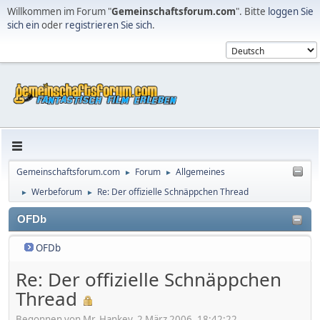
Willkommen im Forum "
Gemeinschaftsforum.com
". Bitte
loggen Sie
sich ein
oder
registrieren Sie sich
.
Gemeinschaftsforum.com
Forum
Allgemeines
►
►
Werbeforum
Re: Der offizielle Schnäppchen Thread
►
►
OFDb
OFDb
Re: Der offizielle Schnäppchen
Thread
Begonnen von Mr. Hankey, 2 März 2006, 18:42:22