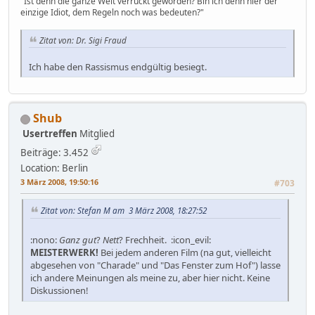
"Ist denn die ganze Welt verrückt geworden? Bin ich denn hier der
einzige Idiot, dem Regeln noch was bedeuten?"
Zitat von: Dr. Sigi Fraud
Ich habe den Rassismus endgültig besiegt.
Shub
Usertreffen
Mitglied
Beiträge: 3.452
Location: Berlin
3 März 2008, 19:50:16
#703
Zitat von: Stefan M am 3 März 2008, 18:27:52
:nono:
Ganz gut
?
Nett
? Frechheit. :icon_evil:
MEISTERWERK!
Bei jedem anderen Film (na gut, vielleicht
abgesehen von "Charade" und "Das Fenster zum Hof") lasse
ich andere Meinungen als meine zu, aber hier nicht. Keine
Diskussionen!