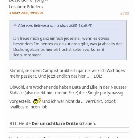
Düsseldorfer Jong
Location: Erkelenz
3 März 2008, 19:06:29
#702
Zitat von: Bettwurst am 3 März 2008, 18:59:48
Ich freue mich ganz einfach jedesmal, wenn es etwas
besonders Eminentes zu diskutieren gibt, was ja abseits des
Dschungelcamps hier eh höchst selten vorkommt.
:icon_mrgreen:
Stimmt, seit dem Camp ist praktisch gar nix wirklich Wichtiges
mehr passiert. Und jetzt endlich das hier ... :LOL:
Obwohl, am Wochenende haben Bata und Eike in der Neusser
Skihalle (also direkt hier umme Ecke) ihre Single partymässig
vorgestellt.
Und ich war nicht da ... verrückt. :doof:
:wallbash: :icon_lol:
BTT: Heute
Der unsichtbare Dritte
schauen.