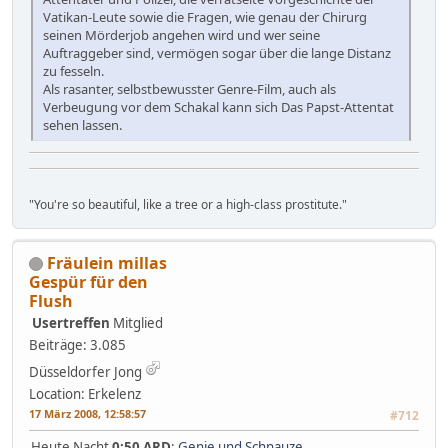
Vatikan-Leute sowie die Fragen, wie genau der Chirurg
seinen Mörderjob angehen wird und wer seine
Auftraggeber sind, vermögen sogar über die lange Distanz
zu fesseln.
Als rasanter, selbstbewusster Genre-Film, auch als
Verbeugung vor dem Schakal kann sich Das Papst-Attentat
sehen lassen.
"You're so beautiful, like a tree or a high-class prostitute."
Fräulein millas
Gespür für den
Flush
Usertreffen
Mitglied
Beiträge: 3.085
Düsseldorfer Jong
Location: Erkelenz
17 März 2008, 12:58:57
#712
Heute Nacht
0:50 ARD
:
Genie und Schnauze