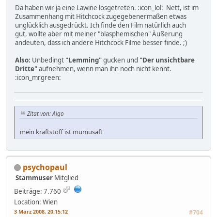
Da haben wir ja eine Lawine losgetreten. :icon_lol: Nett, ist im
Zusammenhang mit Hitchcock zugegebenermaßen etwas
unglücklich ausgedrückt. Ich finde den Film natürlich auch
gut, wollte aber mit meiner "blasphemischen" Äußerung
andeuten, dass ich andere Hitchcock Filme besser finde. ;)
Also:
Unbedingt
"Lemming"
gucken und
"Der unsichtbare
Dritte"
aufnehmen, wenn man ihn noch nicht kennt.
:icon_mrgreen:
Zitat von: Algo
mein kraftstoff ist mumusaft
psychopaul
Stammuser
Mitglied
Beiträge: 7.760
Location: Wien
3 März 2008, 20:15:12
#704