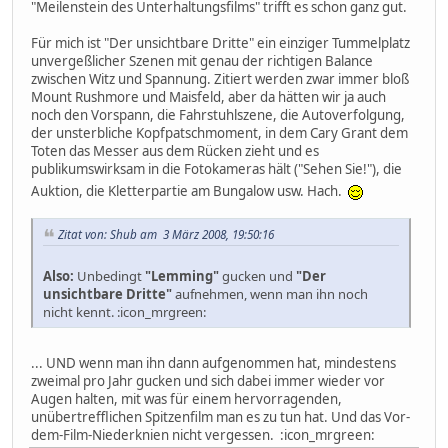
"Meilenstein des Unterhaltungsfilms" trifft es schon ganz gut.
Für mich ist "Der unsichtbare Dritte" ein einziger Tummelplatz
unvergeßlicher Szenen mit genau der richtigen Balance
zwischen Witz und Spannung. Zitiert werden zwar immer bloß
Mount Rushmore und Maisfeld, aber da hätten wir ja auch
noch den Vorspann, die Fahrstuhlszene, die Autoverfolgung,
der unsterbliche Kopfpatschmoment, in dem Cary Grant dem
Toten das Messer aus dem Rücken zieht und es
publikumswirksam in die Fotokameras hält ("Sehen Sie!"), die
Auktion, die Kletterpartie am Bungalow usw. Hach.
Zitat von: Shub am 3 März 2008, 19:50:16
Also:
Unbedingt
"Lemming"
gucken und
"Der
unsichtbare Dritte"
aufnehmen, wenn man ihn noch
nicht kennt. :icon_mrgreen:
... UND wenn man ihn dann aufgenommen hat, mindestens
zweimal pro Jahr gucken und sich dabei immer wieder vor
Augen halten, mit was für einem hervorragenden,
unübertrefflichen Spitzenfilm man es zu tun hat. Und das Vor-
dem-Film-Niederknien nicht vergessen. :icon_mrgreen: