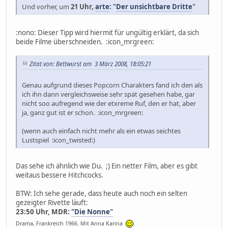
Und vorher, um
21 Uhr,
arte
: "
Der unsichtbare Dritte
"
:nono: Dieser Tipp wird hiermit für ungültig erklärt, da sich
beide Filme überschneiden. :icon_mrgreen:
Zitat von: Bettwurst am 3 März 2008, 18:05:21
Genau aufgrund dieses Popcorn Charakters fand ich den als
ich ihn dann vergleichsweise sehr spät gesehen habe, gar
nicht soo aufregend wie der etxreme Ruf, den er hat, aber
ja, ganz gut ist er schon. :icon_mrgreen:
(wenn auch einfach nicht mehr als ein etwas seichtes
Lustspiel :icon_twisted:)
Das sehe ich ähnlich wie Du. ;) Ein netter Film, aber es gibt
weitaus bessere Hitchcocks.
BTW: Ich sehe gerade, dass heute auch noch ein selten
gezeigter Rivette läuft:
23:50 Uhr, MDR:
"Die Nonne"
Drama, Frankreich 1966. Mit Anna Karina
.