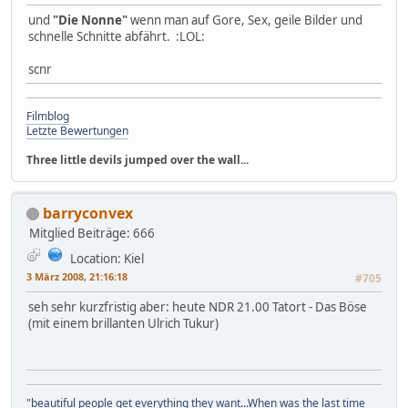
und
"Die Nonne"
wenn man auf Gore, Sex, geile Bilder und
schnelle Schnitte abfährt. :LOL:
scnr
Filmblog
Letzte Bewertungen
Three little devils jumped over the wall...
barryconvex
Mitglied
Beiträge: 666
Location: Kiel
3 März 2008, 21:16:18
#705
seh sehr kurzfristig aber: heute NDR 21.00 Tatort - Das Böse
(mit einem brillanten Ulrich Tukur)
"beautiful people get everything they want...When was the last time