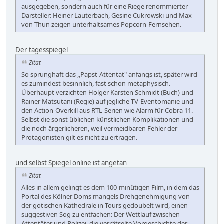
ausgegeben, sondern auch für eine Riege renommierter
Darsteller: Heiner Lauterbach, Gesine Cukrowski und Max
von Thun zeigen unterhaltsames Popcorn-Fernsehen.
Der tagesspiegel
Zitat
So sprunghaft das ,,Papst-Attentat" anfangs ist, später wird
es zumindest besinnlich, fast schon metaphysisch.
Überhaupt verzichten Holger Karsten Schmidt (Buch) und
Rainer Matsutani (Regie) auf jegliche TV-Eventomanie und
den Action-Overkill aus RTL-Serien wie Alarm für Cobra 11.
Selbst die sonst üblichen künstlichen Komplikationen und
die noch ärgerlicheren, weil vermeidbaren Fehler der
Protagonisten gilt es nicht zu ertragen.
und selbst Spiegel online ist angetan
Zitat
Alles in allem gelingt es dem 100-minütigen Film, in dem das
Portal des Kölner Doms mangels Drehgenehmigung von
der gotischen Kathedrale in Tours gedoubelt wird, einen
suggestiven Sog zu entfachen: Der Wettlauf zwischen
Attentäter und Polizei, die verrätselte Vorgeschichte der