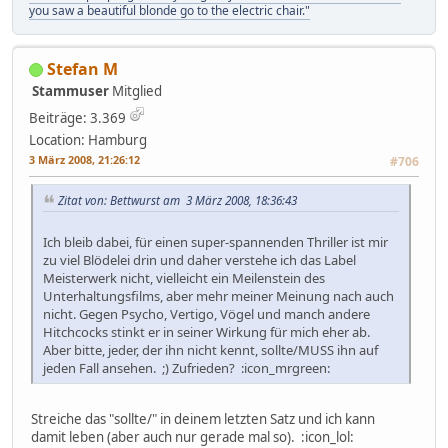
you saw a beautiful blonde go to the electric chair."
Stefan M
Stammuser
Mitglied
Beiträge: 3.369
Location: Hamburg
3 März 2008, 21:26:12
#706
Zitat von: Bettwurst am 3 März 2008, 18:36:43
Ich bleib dabei, für einen super-spannenden Thriller ist mir
zu viel Blödelei drin und daher verstehe ich das Label
Meisterwerk nicht, vielleicht ein Meilenstein des
Unterhaltungsfilms, aber mehr meiner Meinung nach auch
nicht. Gegen Psycho, Vertigo, Vögel und manch andere
Hitchcocks stinkt er in seiner Wirkung für mich eher ab.
Aber bitte, jeder, der ihn nicht kennt, sollte/MUSS ihn auf
jeden Fall ansehen. ;) Zufrieden? :icon_mrgreen:
Streiche das "sollte/" in deinem letzten Satz und ich kann
damit leben (aber auch nur gerade mal so). :icon_lol: