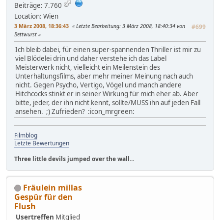
Beiträge: 7.760
Location: Wien
3 März 2008, 18:36:43
Letzte Bearbeitung
: 3 März 2008, 18:40:34 von
#699
Bettwurst
Ich bleib dabei, für einen super-spannenden Thriller ist mir zu
viel Blödelei drin und daher verstehe ich das Label
Meisterwerk nicht, vielleicht ein Meilenstein des
Unterhaltungsfilms, aber mehr meiner Meinung nach auch
nicht. Gegen Psycho, Vertigo, Vögel und manch andere
Hitchcocks stinkt er in seiner Wirkung für mich eher ab. Aber
bitte, jeder, der ihn nicht kennt, sollte/MUSS ihn auf jeden Fall
ansehen. ;) Zufrieden? :icon_mrgreen:
Filmblog
Letzte Bewertungen
Three little devils jumped over the wall...
Fräulein millas
Gespür für den
Flush
Usertreffen
Mitglied