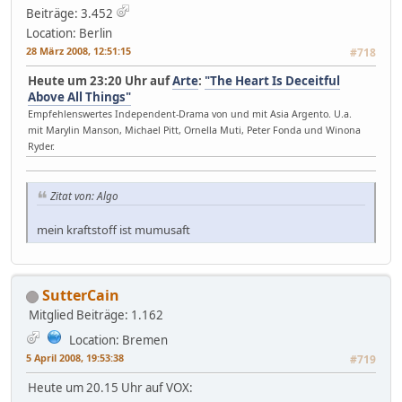
Beiträge: 3.452
Location: Berlin
28 März 2008, 12:51:15
#718
Heute um 23:20 Uhr auf
Arte
:
"The Heart Is Deceitful
Above All Things"
Empfehlenswertes Independent-Drama von und mit Asia Argento. U.a.
mit Marylin Manson, Michael Pitt, Ornella Muti, Peter Fonda und Winona
Ryder.
Zitat von: Algo
mein kraftstoff ist mumusaft
SutterCain
Mitglied
Beiträge: 1.162
Location: Bremen
5 April 2008, 19:53:38
#719
Heute um 20.15 Uhr auf VOX: