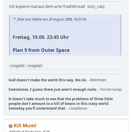
Ich kopiere mal aus dem arte-Trashthread :icon_razz:
Zitat von: bl4me am 20 August 2008, 16:57:54
Freitag, 19.09. 23:45 Uhr
Plan 9 from Outer Space
:respekt: :respekt:
God doesn't make the world this way. We do.
-
Watchmen
Sometimes, I guess there just aren't enough rocks.
-
Forrest Gump
It doesn't take much to see that the problems of three little
people don't amount to a hill of beans in this crazy world.
Someday you'll understand that.
-
Casablanca
Kill Mum!