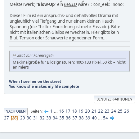
Meisterwerk) "
Blow-Up
" ein
GIALLO
wäre? :icon_eek: :nono:
Dieser Film ist ein anspruchs- und gehaltvolles Drama mit
unglaublich viel Tiefgang und nur einem kleinen Hauch
Spannung (die Thriller Einordnung ist mehr Fassade). Bitte
nicht mit italienischen Giallos verwechseln. Hier gibts kein
Blut, Tension oder Schauwerte irgendeiner Form...
Zitat von: Forenregeln
Maximalgröße für Bildsignaturen: 400x133 Pixel, 50 kb – nicht
animiert!
When I see her on the street
You know she makes my life complete
BENUTZER-AKTIONEN
1
...
16
17
18
19
20
21
22
23
24
25
26
Seiten
NACH OBEN
27
29
30
31
32
33
34
35
36
37
38
39
40
...
54
28