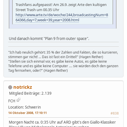
Trashfans aufgepasst! Am 26.9. zeigt Arte den kultigen
Street Trash um 00.35 Uhr
http://www.arte.tv/de/woche/244,broadcastingNum=8
64366,day=7,week=39,year=2008.html
Und danach kommt "Plan 9 from outer space".
"Ich hab neulich gehört: 35 % der Zahlen und Fakten, die so kursieren,
stimmen gar nicht! ... Das ist fast ein Drittel!" (Hagen Rether)
"Stellen sie sich einmal vor, es gäbe keine Autos, es gäbe keine
Telefone und es gäbe keine Computer .... sie würden doch den ganzen
Tag fernsehen, oder?" (Hagen Rether)
notrickz
Mitglied
Beiträge: 2.139
FCH
Location: Schwerin
14 Oktober 2008, 17:10:11
#838
Morgen Nacht ca. 0:35 Uhr auf ARD gibt's den Giallo-Klassiker