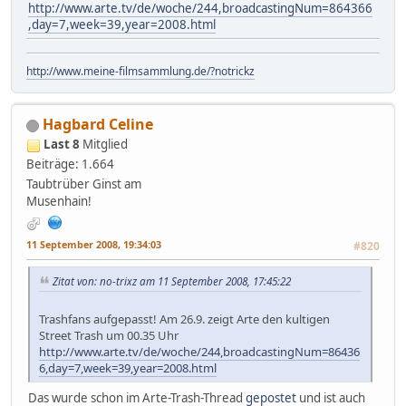
http://www.arte.tv/de/woche/244,broadcastingNum=864366
,day=7,week=39,year=2008.html
http://www.meine-filmsammlung.de/?notrickz
Hagbard Celine
Last 8
Mitglied
Beiträge: 1.664
Taubtrüber Ginst am
Musenhain!
11 September 2008, 19:34:03
#820
Zitat von: no-trixz am 11 September 2008, 17:45:22
Trashfans aufgepasst! Am 26.9. zeigt Arte den kultigen
Street Trash um 00.35 Uhr
http://www.arte.tv/de/woche/244,broadcastingNum=86436
6,day=7,week=39,year=2008.html
Das wurde schon im Arte-Trash-Thread
gepostet
und ist auch