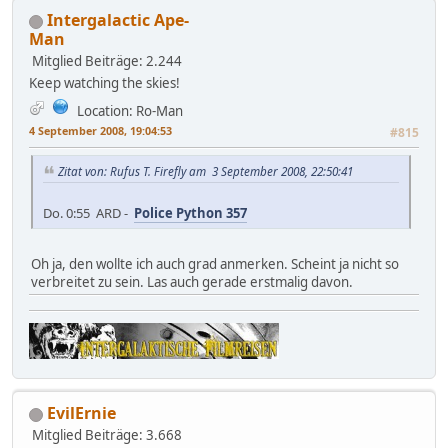
Intergalactic Ape-
Man
Mitglied
Beiträge: 2.244
Keep watching the skies!
Location: Ro-Man
4 September 2008, 19:04:53
#815
Zitat von: Rufus T. Firefly am 3 September 2008, 22:50:41
Do. 0:55 ARD -
Police Python 357
Oh ja, den wollte ich auch grad anmerken. Scheint ja nicht so
verbreitet zu sein. Las auch gerade erstmalig davon.
EvilErnie
Mitglied
Beiträge: 3.668