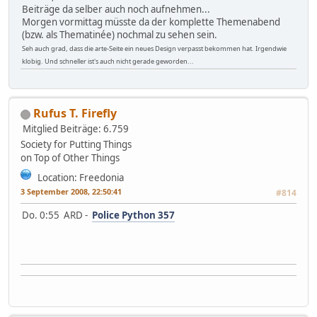
Beiträge da selber auch noch aufnehmen...
Morgen vormittag müsste da der komplette Themenabend
(bzw. als Thematinée) nochmal zu sehen sein.
Seh auch grad, dass die arte-Seite ein neues Design verpasst bekommen hat. Irgendwie
klobig. Und schneller ist's auch nicht gerade geworden...
Rufus T. Firefly
Mitglied
Beiträge: 6.759
Society for Putting Things
on Top of Other Things
Location: Freedonia
3 September 2008, 22:50:41
#814
Do. 0:55 ARD -
Police Python 357