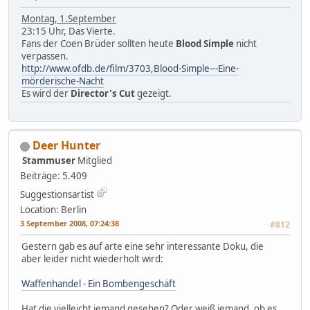
Montag, 1.September
23:15 Uhr, Das Vierte.
Fans der Coen Brüder sollten heute
Blood Simple
nicht
verpassen.
http://www.ofdb.de/film/3703,Blood-Simple---Eine-
mörderische-Nacht
Es wird der
Director's Cut
gezeigt.
Deer Hunter
Stammuser
Mitglied
Beiträge: 5.409
Suggestionsartist
Location: Berlin
3 September 2008, 07:24:38
#812
Gestern gab es auf arte eine sehr interessante Doku, die
aber leider nicht wiederholt wird:
Waffenhandel - Ein Bombengeschäft
Hat die vielleicht jemand gesehen? Oder weiß jemand, ob es