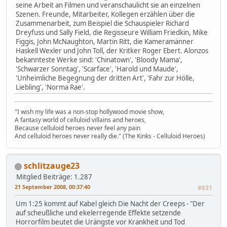
seine Arbeit an Filmen und veranschaulicht sie an einzelnen
Szenen. Freunde, Mitarbeiter, Kollegen erzählen über die
Zusammenarbeit, zum Beispiel die Schauspieler Richard
Dreyfuss und Sally Field, die Regisseure William Friedkin, Mike
Figgis, John McNaughton, Martin Ritt, die Kameramänner
Haskell Wexler und John Toll, der Kritker Roger Ebert. Alonzos
bekannteste Werke sind: 'Chinatown', 'Bloody Mama',
'Schwarzer Sonntag', 'Scarface', 'Harold und Maude',
'Unheimliche Begegnung der dritten Art', 'Fahr zur Hölle,
Liebling', 'Norma Rae'.
"I wish my life was a non-stop hollywood movie show,
A fantasy world of celluloid villains and heroes,
Because celluloid heroes never feel any pain
And celluloid heroes never really die." (The Kinks - Celluloid Heroes)
schlitzauge23
Mitglied
Beiträge: 1.287
21 September 2008, 00:37:40
#831
Um 1:25 kommt auf Kabel gleich Die Nacht der Creeps - "Der
auf scheußliche und ekelerregende Effekte setzende
Horrorfilm beutet die Urängste vor Krankheit und Tod