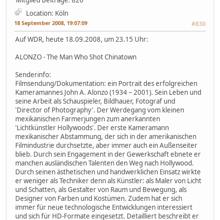
Mitglied
Beiträge: 826
Location: Köln
18 September 2008, 19:07:09
#830
Auf WDR, heute 18.09.2008, um 23.15 Uhr:
ALONZO - The Man Who Shot Chinatown
Senderinfo:
Filmsendung/Dokumentation: ein Portrait des erfolgreichen
Kameramannes John A. Alonzo (1934 – 2001). Sein Leben und
seine Arbeit als Schauspieler, Bildhauer, Fotograf und
'Director of Photography'. Der Werdegang vom kleinen
mexikanischen Farmerjungen zum anerkannten
'Lichtkünstler Hollywoods'. Der erste Kameramann
mexikanischer Abstammung, der sich in der amerikanischen
Filmindustrie durchsetzte, aber immer auch ein Außenseiter
blieb. Durch sein Engagement in der Gewerkschaft ebnete er
manchen ausländischen Talenten den Weg nach Hollywood.
Durch seinen ästhetischen und handwerklichen Einsatz wirkte
er weniger als Techniker denn als Künstler: als Maler von Licht
und Schatten, als Gestalter von Raum und Bewegung, als
Designer von Farben und Kostümen. Zudem hat er sich
immer für neue technologische Entwicklungen interessiert
und sich für HD-Formate eingesetzt. Detailliert beschreibt er