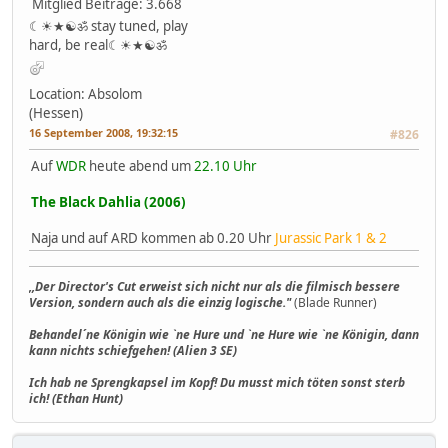
Mitglied
Beiträge: 3.668
☾☀★☯ॐ stay tuned, play
hard, be real☾☀★☯ॐ
Location: Absolom
(Hessen)
16 September 2008, 19:32:15
#826
Auf
WDR
heute abend um
22.10 Uhr
The Black Dahlia (2006)
Naja und auf ARD kommen ab 0.20 Uhr
Jurassic Park 1 & 2
,,Der Director's Cut erweist sich nicht nur als die filmisch bessere
Version, sondern auch als die einzig logische."
(Blade Runner)
Behandel´ne Königin wie `ne Hure und `ne Hure wie `ne Königin, dann
kann nichts schiefgehen! (Alien 3 SE)
Ich hab ne Sprengkapsel im Kopf! Du musst mich töten sonst sterb
ich! (Ethan Hunt)