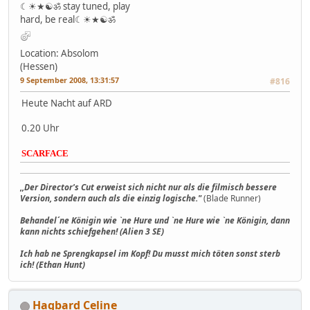
☾☀★☯ॐ stay tuned, play
hard, be real☾☀★☯ॐ
Location: Absolom
(Hessen)
9 September 2008, 13:31:57
#816
Heute Nacht auf ARD
0.20 Uhr
SCARFACE
,,Der Director's Cut erweist sich nicht nur als die filmisch bessere
Version, sondern auch als die einzig logische."
(Blade Runner)
Behandel´ne Königin wie `ne Hure und `ne Hure wie `ne Königin, dann
kann nichts schiefgehen! (Alien 3 SE)
Ich hab ne Sprengkapsel im Kopf! Du musst mich töten sonst sterb
ich! (Ethan Hunt)
Hagbard Celine