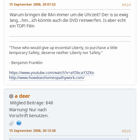
15 September 2008, 20:01:52
#824
Warum bringen die RAn immer um die Uhrzeit? Der is so ewig
lang...hm...ich könnte auch die DVD reinwerfen. Is aber echt
ein TOP! Film
"Those who would give up essential Liberty, to purchase a little
temporary Safety, deserve neither Liberty nor Safety."
- Benjamin Franklin
https://www.youtube.com/watch?v=aFDkcaY3ZKo
http://www.howdoeshomeopathywork.com/
a deer
Mitglied
Beiträge: 848
Warnung! Nur nach
Vorschrift benutzen.
15 September 2008, 20:13:38
#825