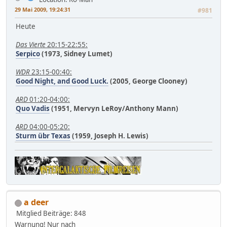
29 Mai 2009, 19:24:31
#981
Heute
Das Vierte
20:15-22:55:
Serpico
(1973, Sidney Lumet)
WDR
23:15-00:40:
Good Night, and Good Luck.
(2005, George Clooney)
ARD
01:20-04:00:
Quo Vadis
(1951, Mervyn LeRoy/Anthony Mann)
ARD
04:00-05:20:
Sturm übr Texas
(1959, Joseph H. Lewis)
a deer
Mitglied
Beiträge: 848
Warnung! Nur nach