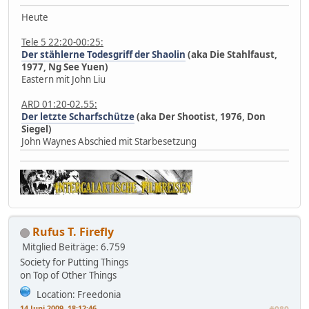
Heute
Tele 5 22:20-00:25:
Der stählerne Todesgriff der Shaolin
(aka Die Stahlfaust,
1977, Ng See Yuen)
Eastern mit John Liu
ARD 01:20-02.55:
Der letzte Scharfschütze
(aka Der Shootist, 1976, Don
Siegel)
John Waynes Abschied mit Starbesetzung
Rufus T. Firefly
Mitglied
Beiträge: 6.759
Society for Putting Things
on Top of Other Things
Location: Freedonia
14 Juni 2009, 18:12:46