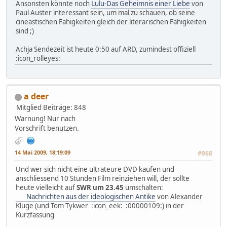
Ansonsten könnte noch
Lulu-Das Geheimnis einer Liebe
von
Paul Auster interessant sein, um mal zu schauen, ob seine
cineastischen Fähigkeiten gleich der literarischen Fähigkeiten
sind ;)
Achja Sendezeit ist heute 0:50 auf ARD, zumindest offiziell
:icon_rolleyes:
a deer
Mitglied
Beiträge: 848
Warnung! Nur nach
Vorschrift benutzen.
14 Mai 2009, 18:19:09
#968
Und wer sich nicht eine ultrateure DVD kaufen und
anschliessend 10 Stunden Film reinziehen will, der sollte
heute vielleicht auf
SWR um 23.45
umschalten:
Nachrichten aus der ideologischen Antike
von Alexander
Kluge (und Tom Tykwer :icon_eek: :00000109:) in der
Kurzfassung