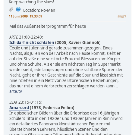
Keep watching the skies!
Location: Ro-Man
11 Juni 2009, 19:33:09
#987
Mal das Außenseiterprogramm für heute
ARTE
21:00-22:40:
Ich darf nicht schlafen
(2005, Xavier Giannoli)
Cécile und Julien sind gerade zusammen gezogen. Eines
Nachts, als Julien von der Arbeit nach Hause kommt, sieht er
auf der Straße eine verstörte Frau mit Blessuren am Körper
und ohne Schuhe. Als er sie am nächsten Tag im Supermarkt
wieder sieht, edel angezogen und ohne sichtbare Spuren der
Nacht, geht er ihrer Geschichte auf die Spur und lässt sich mit
hineinziehen in ein Netz von zerstörerischen Beziehungen,
das nur mit einem Verbrechen zerschlagen werden kann...
arte.tv
3SAT
23:15-01:15:
Amarcord
(1973, Federico Fellini)
In episodischen Bildern über die Erlebnisse des 16-jährigen
Schülers Titta in den 1920er und 1930er Jahren in Rimini wird
ein detailliertes Panorama kleinstädtischer Figuren mit
überzeichneten Lehrern, häuslichen Szenen und den
sexuellen Obsessionen Tittas geschaffen. Er leidet unter den