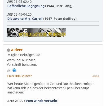
ARD
01:05-02:40:
Gefährliche Begegnung
(1944, Fritz Lang)
ARD
02:45-04:20:
Die zweite Mrs. Carroll
(1947, Peter Godfrey)
a deer
Mitglied
Beiträge: 848
Warnung! Nur nach
Vorschrift benutzen.
8 Juni 2009, 21:27:17
#984
Wer heute Abend genügend Zeit und Durchhaltevermögen
hat kann sich ja eines der bekanntesten Epen überhaupt
anschauen:
Arte 21:00 :
Vom Winde verweht