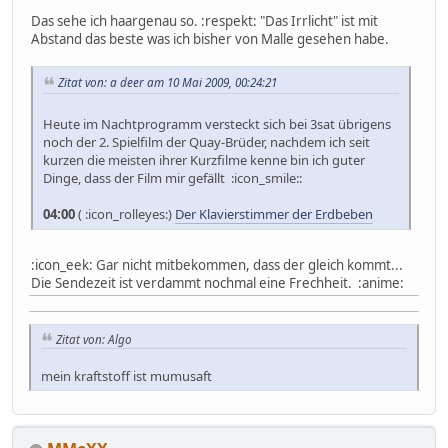
Das sehe ich haargenau so. :respekt: "Das Irrlicht" ist mit
Abstand das beste was ich bisher von Malle gesehen habe.
Zitat von: a deer am 10 Mai 2009, 00:24:21
Heute im Nachtprogramm versteckt sich bei 3sat übrigens
noch der 2. Spielfilm der Quay-Brüder, nachdem ich seit
kurzen die meisten ihrer Kurzfilme kenne bin ich guter
Dinge, dass der Film mir gefällt :icon_smile::
04:00
( :icon_rolleyes:)
Der Klavierstimmer der Erdbeben
:icon_eek: Gar nicht mitbekommen, dass der gleich kommt...
Die Sendezeit ist verdammt nochmal eine Frechheit. :anime:
Zitat von: Algo
mein kraftstoff ist mumusaft