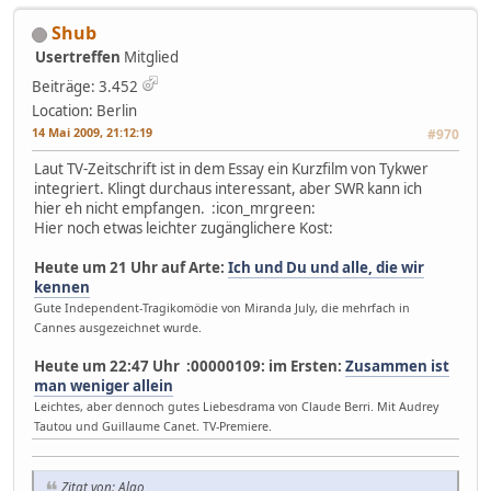
Shub
Usertreffen
Mitglied
Beiträge: 3.452
Location: Berlin
14 Mai 2009, 21:12:19
#970
Laut TV-Zeitschrift ist in dem Essay ein Kurzfilm von Tykwer
integriert. Klingt durchaus interessant, aber SWR kann ich
hier eh nicht empfangen. :icon_mrgreen:
Hier noch etwas leichter zugänglichere Kost:
Heute um 21 Uhr auf Arte:
Ich und Du und alle, die wir
kennen
Gute Independent-Tragikomödie von Miranda July, die mehrfach in
Cannes ausgezeichnet wurde.
Heute um 22:47 Uhr :00000109: im Ersten:
Zusammen ist
man weniger allein
Leichtes, aber dennoch gutes Liebesdrama von Claude Berri. Mit Audrey
Tautou und Guillaume Canet. TV-Premiere.
Zitat von: Algo