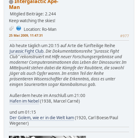
Intergalactic Ape-
Man
Mitglied
Beiträge: 2.244
Keep watching the skies!
Location: Ro-Man
25 Mai 2009, 11:47:31
#977
Ab heute täglich um 20:15 auf Arte die fünfteilige Reihe
Jurassic Fight Club
.
Die Dokumentationsreihe "Jurassic Fight
Club" rekonstruiert mit Hilfe neuer Forschungsergebnisse und
moderner Computeranimationen das Leben der Dinosaurier. Im
Mittelpunkt stehen dabei die Kämpfe der Raubtiere, die sowohl
Jäger als auch Opfer waren. Im ersten Teil der Reihe
präsentieren Wissenschaftler die Erkenntnis, dass es unter
einigen Saurierarten sogar Kannibalismus gab.
Außerdem heute im Anschluß um 21:00
Hafen im Nebel
(1938, Marcel Carné)
und um 01:15
Der Golem, wie er in die Welt kam
(1920, Carl Boese/Paul
Wegener)