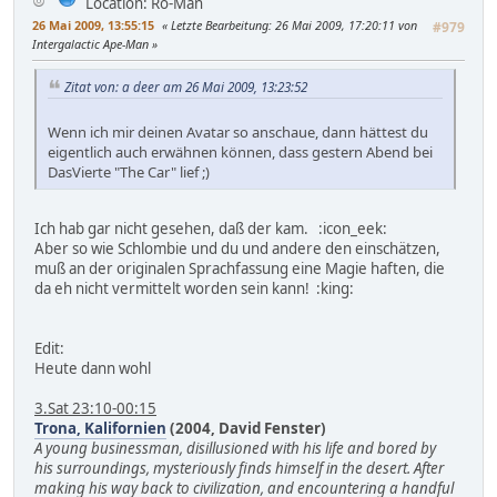
Location: Ro-Man
26 Mai 2009, 13:55:15
Letzte Bearbeitung
: 26 Mai 2009, 17:20:11 von
#979
Intergalactic Ape-Man
Zitat von: a deer am 26 Mai 2009, 13:23:52
Wenn ich mir deinen Avatar so anschaue, dann hättest du
eigentlich auch erwähnen können, dass gestern Abend bei
DasVierte "The Car" lief ;)
Ich hab gar nicht gesehen, daß der kam. :icon_eek:
Aber so wie Schlombie und du und andere den einschätzen,
muß an der originalen Sprachfassung eine Magie haften, die
da eh nicht vermittelt worden sein kann! :king:
Edit:
Heute dann wohl
3.Sat 23:10-00:15
Trona, Kalifornien
(2004, David Fenster)
A young businessman, disillusioned with his life and bored by
his surroundings, mysteriously finds himself in the desert. After
making his way back to civilization, and encountering a handful