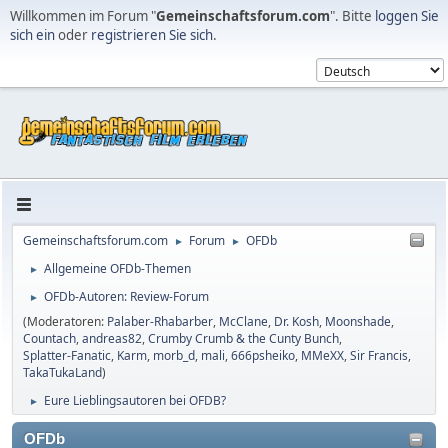
Willkommen im Forum "
Gemeinschaftsforum.com
". Bitte
loggen Sie
sich ein
oder
registrieren Sie sich
.
Gemeinschaftsforum.com
Forum
OFDb
►
►
Allgemeine OFDb-Themen
►
OFDb-Autoren: Review-Forum
►
(Moderatoren:
Palaber-Rhabarber
,
McClane
,
Dr. Kosh
,
Moonshade
,
Countach
,
andreas82
,
Crumby Crumb & the Cunty Bunch
,
Splatter-Fanatic
,
Karm
,
morb_d
,
mali
,
666psheiko
,
MMeXX
,
Sir Francis
,
TakaTukaLand
)
Eure Lieblingsautoren bei OFDB?
►
OFDb