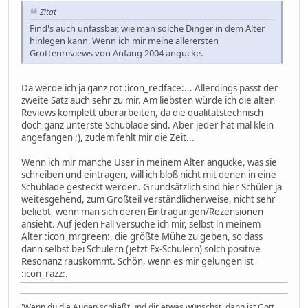
Zitat
Find's auch unfassbar, wie man solche Dinger in dem Alter
hinlegen kann. Wenn ich mir meine allerersten
Grottenreviews von Anfang 2004 angucke.
Da werde ich ja ganz rot :icon_redface:... Allerdings passt der
zweite Satz auch sehr zu mir. Am liebsten würde ich die alten
Reviews komplett überarbeiten, da die qualitätstechnisch
doch ganz unterste Schublade sind. Aber jeder hat mal klein
angefangen ;), zudem fehlt mir die Zeit...
Wenn ich mir manche User in meinem Alter angucke, was sie
schreiben und eintragen, will ich bloß nicht mit denen in eine
Schublade gesteckt werden. Grundsätzlich sind hier Schüler ja
weitesgehend, zum Großteil verständlicherweise, nicht sehr
beliebt, wenn man sich deren Eintragungen/Rezensionen
ansieht. Auf jeden Fall versuche ich mir, selbst in meinem
Alter :icon_mrgreen:, die größte Mühe zu geben, so dass
dann selbst bei Schülern (jetzt Ex-Schülern) solch positive
Resonanz rauskommt. Schön, wenn es mir gelungen ist
:icon_razz:.
"Wenn du die Augen schließt und dir etwas wünschst, dann ist Gott