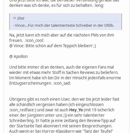
denken was ich denke, es für sich zu behalten. :king:
Zitat
- Vince:...Für mich der talentierteste Schreiber in der Ofdb.
Na, jetzt kann ich mich aber auf die nächsten PMs von ihm
freuen. :icon_cool:
@ Vince: Bitte schön auf dem Teppich bleiben! ;)
@ Apollon
Und bitte immer dran denken, auch die eigenen Fans mal
wieder mit etwas mehr Stoff in Sachen Reviews zu beliefern.
Im Moment habe ich bei Dir in der Hinsicht jedenfalls enorme
Entzugserscheinungen. :icon_sad:
Übrigens gibt es noch einen User, den wir bis jetzt leider fast
alle schändlich vergessen haben (ich eingeschlossen
:icon_redface:) und zwar ist auch
Hey_Yo
(mit 19 sicherlich
einer der Jüngsten unter uns ;)) ein sehr talentierter
Schreiberling. Er hatte ja eine zeitlang den Review-Tipp auf
der Startseite fast abonniert mit seinen Besprechungen.
Auch wenn er bei Horror-Klassikern wie "Tanz der Teufel"