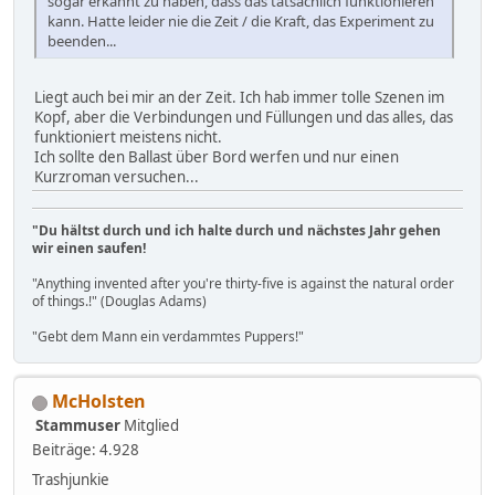
sogar erkannt zu haben, dass das tatsächlich funktionieren
kann. Hatte leider nie die Zeit / die Kraft, das Experiment zu
beenden...
Liegt auch bei mir an der Zeit. Ich hab immer tolle Szenen im
Kopf, aber die Verbindungen und Füllungen und das alles, das
funktioniert meistens nicht.
Ich sollte den Ballast über Bord werfen und nur einen
Kurzroman versuchen...
"Du hältst durch und ich halte durch und nächstes Jahr gehen
wir einen saufen!
"Anything invented after you're thirty-five is against the natural order
of things.!" (Douglas Adams)
"Gebt dem Mann ein verdammtes Puppers!"
McHolsten
Stammuser
Mitglied
Beiträge: 4.928
Trashjunkie