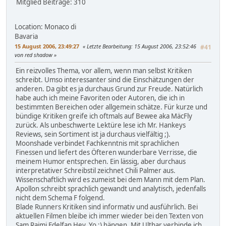
Mitglied
Beiträge: 310
Location: Monaco di
Bavaria
15 August 2006, 23:49:27
Letzte Bearbeitung
: 15 August 2006, 23:52:46
#41
von red shadow
Ein reizvolles Thema, vor allem, wenn man selbst Kritiken
schreibt. Umso interessanter sind die Einschätzungen der
anderen. Da gibt es ja durchaus Grund zur Freude. Natürlich
habe auch ich meine Favoriten oder Autoren, die ich in
bestimmten Bereichen oder allgemein schätze. Für kurze und
bündige Kritiken greife ich oftmals auf Bewee aka MäcFly
zurück. Als unbeschwerte Lektüre lese ich Mr. Hankeys
Reviews, sein Sortiment ist ja durchaus vielfältig ;).
Moonshade verbindet Fachkenntnis mit sprachlichen
Finessen und liefert des Öfteren wunderbare Verrisse, die
meinem Humor entsprechen. Ein lässig, aber durchaus
interpretativer Schreibstil zeichnet Chili Palmer aus.
Wissenschaftlich wird es zumeist bei dem Mann mit dem Plan.
Apollon schreibt sprachlich gewandt und analytisch, jedenfalls
nicht dem Schema F folgend.
Blade Runners Kritiken sind informativ und ausführlich. Bei
aktuellen Filmen bleibe ich immer wieder bei den Texten von
Sam Raimi Edelfan Hey_Yo ;) hängen. Mit Ulthar verbinde ich