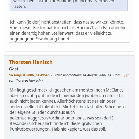
weil sie den Faktor Unterhaltung manchmal vermissen
lassen.
Ich kann (leider) nicht abstreiten, dass das so wirken könnte.
Aber dieser Faktor hat für mich als Horror/Trash-Fan ohnehin
einen derartig hohen Stellenwert, dass er vielleicht zu
ungenügend Erwähnung findet.
Thorsten Hanisch
Gast
14 August 2006, 14:49:47
Letzte Bearbeitung
: 14 August 2006, 14:52:21
#31
von Thorsten Hanisch
Mir liegt geschmacklich gesehen am meisten noch McClane,
aber so richtig gut finde ich niemanden (wobei ich natürlich
auch nicht jeden kenne). Allerhöchstens ist der ein oder
andere vielleicht talentiert. Mir fehlt bei fast allen Schreibern
der eigene Stil (der durchaus auch
polemisch/aggressiv/ordinär oder sonst was sein darf).
Besonders scheusslich finde ich diese gräßlichen
Punktebewertungen. Hab nie kapiert, was das soll.