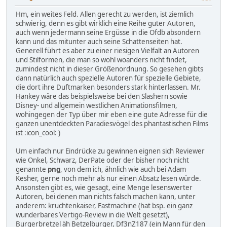
Hm, ein weites Feld. Allen gerecht zu werden, ist ziemlich
schwierig, denn es gibt wirklich eine Reihe guter Autoren,
auch wenn jedermann seine Ergüsse in die Ofdb absondern
kann und das mitunter auch seine Schattenseiten hat.
Generell führt es aber zu einer riesigen Vielfalt an Autoren
und Stilformen, die man so wohl woanders nicht findet,
zumindest nicht in dieser Größenordnung. So gesehen gibts
dann natürlich auch spezielle Autoren für spezielle Gebiete,
die dort ihre Duftmarken besonders stark hinterlassen. Mr.
Hankey wäre das beispielsweise bei den Slashern sowie
Disney- und allgemein westlichen Animationsfilmen,
wohingegen der Typ über mir eben eine gute Adresse für die
ganzen unentdeckten Paradiesvögel des phantastischen Films
ist :icon_cool: )
Um einfach nur Eindrücke zu gewinnen eignen sich Reviewer
wie Onkel, Schwarz, DerPate oder der bisher noch nicht
genannte
png
, von dem ich, ähnlich wie auch bei Adam
Kesher, gerne noch mehr als nur einen Absatz lesen würde.
Ansonsten gibt es, wie gesagt, eine Menge lesenswerter
Autoren, bei denen man nichts falsch machen kann, unter
anderem: kruchtenkaiser, Fastmachine (hat bsp. ein ganz
wunderbares Vertigo-Review in die Welt gesetzt),
Burgerbretzel äh Betzelburger, Df3nZ187 (ein Mann für den