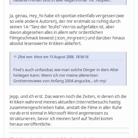
neueren Filmen sind in aller Regel immer 1A! :respekt:
Ja, genau, Hey_Yo habe ich spontan ebenfalls vergessen (wie
so viele andere Autoren), der mir erstmals so richtig durch
seinen 1A-"Tanz der Teufel"-Verriss aufgefallen ist, aber
davon abgesehen alles in allem sehr ordentlichen
Filmgeschmack beweist (:icon_mrgreen:) und darüber hinaus
absolut lesenswerte Kritiken abliefert.
Zitat von: Vince am 15 August 2006, 18:56:16
Find's auch unfassbar, wie man solche Dinger in dem Alter
hinlegen kann. Wenn ich mir meine allerersten
Grottenreviews von Anfang 2004 angucke... oh my!
Jepp, und ich erst. Das waren noch die Zeiten, in denen ich die
Kritiken während meines aktuellen Internetbesuchs hastig
zusammengeschrieben habe, anstatt die Filme in aller Ruhe
vorab erst einmal in Microsoft Word angemessen zu
strukturieren, bevor ich meinen Senf auf Teufel komm
heraus veröffentliche.