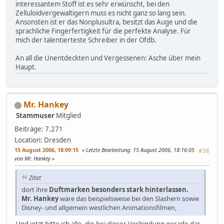
interessantem Stoff ist es sehr erwünscht, bei den
Zelluloidvergewaltigern muss es nicht ganz so lang sein.
Ansonsten ist er das Nonplusultra, besitzt das Auge und die
sprachliche Fingerfertigkeit für die perfekte Analyse. Für
mich der talentierteste Schreiber in der Ofdb.
An all die Unentdeckten und Vergessenen: Asche über mein
Haupt.
Mr. Hankey
Stammuser
Mitglied
Beiträge: 7.271
Location: Dresden
15 August 2006, 18:09:15
Letzte Bearbeitung
: 15 August 2006, 18:16:05
#38
von Mr. Hankey
Zitat
dort ihre
Duftmarken besonders stark hinterlassen.
Mr. Hankey
wäre das beispielsweise bei den Slashern sowie
Disney- und allgemein westlichen Animationsfilmen,
Und jetzt bitte ich alle, die bei dieser Verbindung gerade das