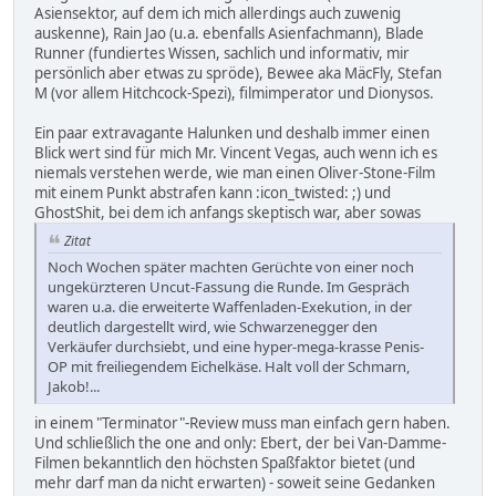
Asiensektor, auf dem ich mich allerdings auch zuwenig
auskenne), Rain Jao (u.a. ebenfalls Asienfachmann), Blade
Runner (fundiertes Wissen, sachlich und informativ, mir
persönlich aber etwas zu spröde), Bewee aka MäcFly, Stefan
M (vor allem Hitchcock-Spezi), filmimperator und Dionysos.
Ein paar extravagante Halunken und deshalb immer einen
Blick wert sind für mich Mr. Vincent Vegas, auch wenn ich es
niemals verstehen werde, wie man einen Oliver-Stone-Film
mit einem Punkt abstrafen kann :icon_twisted: ;) und
GhostShit, bei dem ich anfangs skeptisch war, aber sowas
Zitat
Noch Wochen später machten Gerüchte von einer noch
ungekürzteren Uncut-Fassung die Runde. Im Gespräch
waren u.a. die erweiterte Waffenladen-Exekution, in der
deutlich dargestellt wird, wie Schwarzenegger den
Verkäufer durchsiebt, und eine hyper-mega-krasse Penis-
OP mit freiliegendem Eichelkäse. Halt voll der Schmarn,
Jakob!...
in einem "Terminator"-Review muss man einfach gern haben.
Und schließlich the one and only: Ebert, der bei Van-Damme-
Filmen bekanntlich den höchsten Spaßfaktor bietet (und
mehr darf man da nicht erwarten) - soweit seine Gedanken