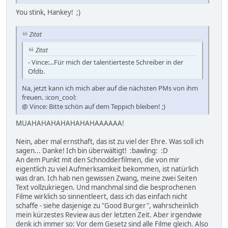
You stink, Hankey! ;)
Zitat
Zitat
- Vince:...Für mich der talentierteste Schreiber in der
Ofdb.
Na, jetzt kann ich mich aber auf die nächsten PMs von ihm
freuen. :icon_cool:
@ Vince: Bitte schön auf dem Teppich bleiben! ;)
MUAHAHAHAHAHAHAHAAAAAA!
Nein, aber mal ernsthaft, das ist zu viel der Ehre. Was soll ich
sagen... Danke! Ich bin überwältigt! :bawling: :D
An dem Punkt mit den Schnodderfilmen, die von mir
eigentlich zu viel Aufmerksamkeit bekommen, ist natürlich
was dran. Ich hab nen gewissen Zwang, meine zwei Seiten
Text vollzukriegen. Und manchmal sind die besprochenen
Filme wirklich so sinnentleert, dass ich das einfach nicht
schaffe - siehe dasjenige zu "Good Burger", wahrscheinlich
mein kürzestes Review aus der letzten Zeit. Aber irgendwie
denk ich immer so: Vor dem Gesetz sind alle Filme gleich. Also