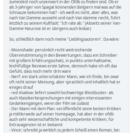
zumindest noch unzensiert in der Ofdb zu finden sind. Ob er
als 3-Jähriger von Spagat könnenden Belgiern mal was auf die
Schnauze bekommen hat? - ich weiß es nicht, aber alles, was
nach Van Damme aussieht und nach Van damme riecht, führt
letztlich zu seinem Kultfazit: "Ich rate ab." (Abseits seiner Van-
Damme-Neurose ist er übrigens auch lesbar)
So, schließlich dann noch meine "Lieblingsautoren". Da wäre:
- Moonshade: persönlich recht weitreichende
Übereinstimmung in den Bewertungen, dazu ein Schreiber
mit großem Erfahrungsschatz, in punkto unterhaltsame,
leichtfüßige Reviews erste Sahne, dennoch habe ich oft das
Gefühl, dass noch mehr drin wäre
- Nerf: ein stark unterschätzter Mann, wie ich finde, bin zwar
oft nicht seiner Meinung, aber sprachlich und inhaltlich hat er
einiges drauf
- red shadow: liefert sowohl hochwertige Blockbuster- als
auch Klassikerbesprechungen mit einigen interessanten
Gedankengängen, wenn der Film sie zulässt
- Der Mann mit dem Plan: veröffentlicht seine besten Kritiken
ja mittlerweile auf seiner homepage, hat aber in der ofdb
auch sehr wissenschaftliche und kompetente Kritiken, für
Extravagenzen ist er bekannt
- Vince: schreibt ja wirklich zu jedem Scheiß einen Roman, bei