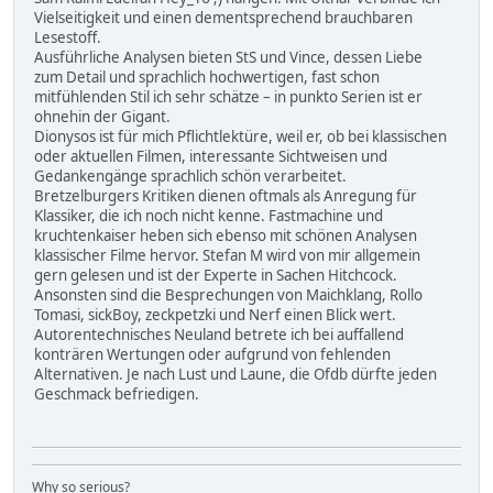
Vielseitigkeit und einen dementsprechend brauchbaren
Lesestoff.
Ausführliche Analysen bieten StS und Vince, dessen Liebe
zum Detail und sprachlich hochwertigen, fast schon
mitfühlenden Stil ich sehr schätze – in punkto Serien ist er
ohnehin der Gigant.
Dionysos ist für mich Pflichtlektüre, weil er, ob bei klassischen
oder aktuellen Filmen, interessante Sichtweisen und
Gedankengänge sprachlich schön verarbeitet.
Bretzelburgers Kritiken dienen oftmals als Anregung für
Klassiker, die ich noch nicht kenne. Fastmachine und
kruchtenkaiser heben sich ebenso mit schönen Analysen
klassischer Filme hervor. Stefan M wird von mir allgemein
gern gelesen und ist der Experte in Sachen Hitchcock.
Ansonsten sind die Besprechungen von Maichklang, Rollo
Tomasi, sickBoy, zeckpetzki und Nerf einen Blick wert.
Autorentechnisches Neuland betrete ich bei auffallend
konträren Wertungen oder aufgrund von fehlenden
Alternativen. Je nach Lust und Laune, die Ofdb dürfte jeden
Geschmack befriedigen.
Why so serious?