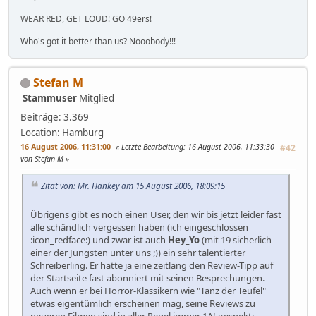
WEAR RED, GET LOUD! GO 49ers!
Who's got it better than us? Nooobody!!!
Stefan M
Stammuser
Mitglied
Beiträge: 3.369
Location: Hamburg
16 August 2006, 11:31:00
Letzte Bearbeitung
: 16 August 2006, 11:33:30
#42
von Stefan M
Zitat von: Mr. Hankey am 15 August 2006, 18:09:15
Übrigens gibt es noch einen User, den wir bis jetzt leider fast
alle schändlich vergessen haben (ich eingeschlossen
:icon_redface:) und zwar ist auch
Hey_Yo
(mit 19 sicherlich
einer der Jüngsten unter uns ;)) ein sehr talentierter
Schreiberling. Er hatte ja eine zeitlang den Review-Tipp auf
der Startseite fast abonniert mit seinen Besprechungen.
Auch wenn er bei Horror-Klassikern wie "Tanz der Teufel"
etwas eigentümlich erscheinen mag, seine Reviews zu