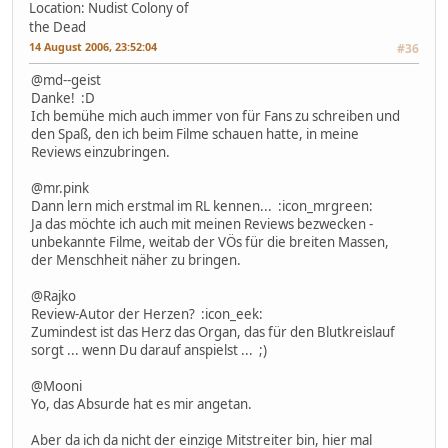
Location: Nudist Colony of
the Dead
14 August 2006, 23:52:04
#36
@md--geist
Danke! :D
Ich bemühe mich auch immer von für Fans zu schreiben und
den Spaß, den ich beim Filme schauen hatte, in meine
Reviews einzubringen.
@mr.pink
Dann lern mich erstmal im RL kennen... :icon_mrgreen:
Ja das möchte ich auch mit meinen Reviews bezwecken -
unbekannte Filme, weitab der VÖs für die breiten Massen,
der Menschheit näher zu bringen.
@Rajko
Review-Autor der Herzen? :icon_eek:
Zumindest ist das Herz das Organ, das für den Blutkreislauf
sorgt ... wenn Du darauf anspielst ... ;)
@Mooni
Yo, das Absurde hat es mir angetan.
Aber da ich da nicht der einzige Mitstreiter bin, hier mal