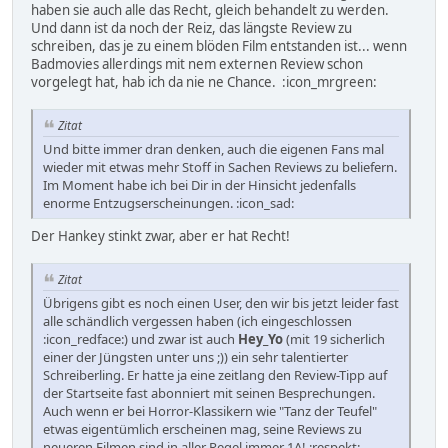
haben sie auch alle das Recht, gleich behandelt zu werden.
Und dann ist da noch der Reiz, das längste Review zu
schreiben, das je zu einem blöden Film entstanden ist... wenn
Badmovies allerdings mit nem externen Review schon
vorgelegt hat, hab ich da nie ne Chance. :icon_mrgreen:
Zitat
Und bitte immer dran denken, auch die eigenen Fans mal
wieder mit etwas mehr Stoff in Sachen Reviews zu beliefern.
Im Moment habe ich bei Dir in der Hinsicht jedenfalls
enorme Entzugserscheinungen. :icon_sad:
Der Hankey stinkt zwar, aber er hat Recht!
Zitat
Übrigens gibt es noch einen User, den wir bis jetzt leider fast
alle schändlich vergessen haben (ich eingeschlossen
:icon_redface:) und zwar ist auch
Hey_Yo
(mit 19 sicherlich
einer der Jüngsten unter uns ;)) ein sehr talentierter
Schreiberling. Er hatte ja eine zeitlang den Review-Tipp auf
der Startseite fast abonniert mit seinen Besprechungen.
Auch wenn er bei Horror-Klassikern wie "Tanz der Teufel"
etwas eigentümlich erscheinen mag, seine Reviews zu
neueren Filmen sind in aller Regel immer 1A! :respekt: