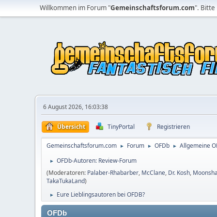
Willkommen im Forum "
Gemeinschaftsforum.com
". Bitte
6 August 2026, 16:03:38
Übersicht
TinyPortal
Registrieren
Gemeinschaftsforum.com
Forum
OFDb
Allgemeine 
►
►
►
OFDb-Autoren: Review-Forum
►
(Moderatoren:
Palaber-Rhabarber
,
McClane
,
Dr. Kosh
,
Moonsh
TakaTukaLand
)
Eure Lieblingsautoren bei OFDB?
►
OFDb