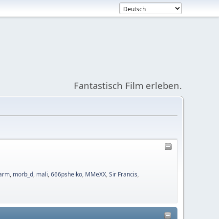
Fantastisch Film erleben.
arm
,
morb_d
,
mali
,
666psheiko
,
MMeXX
,
Sir Francis
,