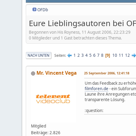
OFDb
Eure Lieblingsautoren bei O
Begonnen von His Royness, 11 August 2006, 22:23:29
0 Mitglieder und 1 Gast betrachten dieses Thema.
1
2
3
4
5
6
7
8
10
11
12
Seiten
NACH UNTEN
9
Mr. Vincent Vega
25 September 2006, 12:41:18
Um das Feedback zu erhöhen
filmforen.de
- ein Subforum
Laune ihre Anregungen etc.
transparente Lösung.
:question:
Mitglied
Beiträge: 2.826