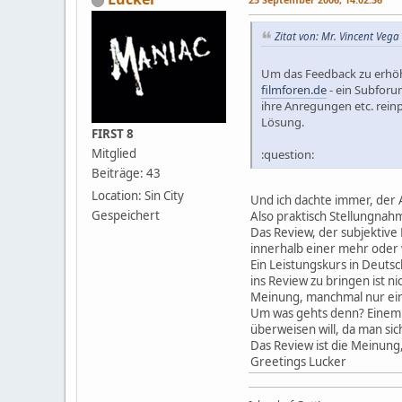
Zitat von: Mr. Vincent Veg
Um das Feedback zu erhöhe
filmforen.de
- ein Subforu
ihre Anregungen etc. rein
Lösung.
FIRST 8
Mitglied
:question:
Beiträge: 43
Location: Sin City
Und ich dachte immer, der 
Gespeichert
Also praktisch Stellungnah
Das Review, der subjektive B
innerhalb einer mehr oder
Ein Leistungskurs in Deuts
ins Review zu bringen ist 
Meinung, manchmal nur ein
Um was gehts denn? Einem A
überweisen will, da man si
Das Review ist die Meinung,
Greetings Lucker