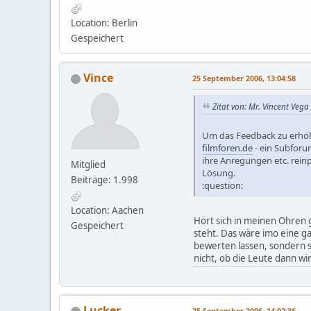
Location: Berlin
Gespeichert
Vince
25 September 2006, 13:04:58
Zitat von: Mr. Vincent Veg
Um das Feedback zu erhöhe
filmforen.de
- ein Subforu
ihre Anregungen etc. rein
Mitglied
Lösung.
Beiträge: 1.998
:question:
Location: Aachen
Hört sich in meinen Ohren 
Gespeichert
steht. Das wäre imo eine ga
bewerten lassen, sondern si
nicht, ob die Leute dann w
Lucker
25 September 2006, 14:02:36