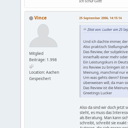
Ich schuf Gott!
Vince
25 September 2006, 14:15:14
Zitat von: Lucker am 25 Se
Und ich dachte immer, der
Also praktisch Stellungn
Das Review, der subjektive 
Mitglied
innerhalb einer mehr ode
Beiträge: 1.998
Ein Leistungskurs in Deut
ins Review zu bringen ist
Meinung, manchmal nur ei
Location: Aachen
Um was gehts denn? Einem 
Gespeichert
überweisen will, da man s
Das Review ist die Meinung
Greetings Lucker
Also da sind wir doch jetzt
steht, es muss das Interes
als Beratung. Man kann sic
schreibt, schreibt sie exak
Autoren, die sich gerne we