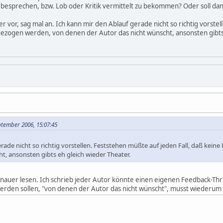
besprechen, bzw. Lob oder Kritik vermittelt zu bekommen? Oder soll da
er vor, sag mal an. Ich kann mir den Ablauf gerade nicht so richtig vorste
gezogen werden, von denen der Autor das nicht wünscht, ansonsten gibts e
ptember 2006, 15:07:45
rade nicht so richtig vorstellen. Feststehen müßte auf jeden Fall, daß kei
t, ansonsten gibts eh gleich wieder Theater.
auer lesen. Ich schrieb jeder Autor könnte einen eigenen Feedback-Thr
den sollen, "von denen der Autor das nicht wünscht", musst wiederum d