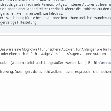
rlich auch, ganz einfach viele Reviews fortgeschrittener Autoren zu lesen
r viel angeeignet. Aber direktes Feedback könnte die Probleme auf den
ig machen, wenn man weiß, was falsch ist.
ls Preisverleihung für die besten Autoren betrachten und als Bewunderun
genseitige Hilfestellung.
 Das wäre eine Möglichkeit für unsichere Autoren, für Anfänger wie für 
- oder eben auch einfach etwaige Verständnisfragen von den Autoren b
hudelei (wobei natürlich auch Lob geäußert werden kann). Bei
filmforen.
es freiwillig. Diejenigen, die es nicht wollen, müssen es ja auch nicht mach