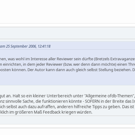
a am 25 September 2006, 12:41:18
n, was wohl im Interesse aller Reviewer sein dürfte (Bretzels Extravagan
m einrichten, in dem jeder Reviewer (bzw. wer denn dann möchte) einen Thr
posten können. Der Autor kann dann auch gleich selbst Stellung beziehen. D
gut an. Halt so ein kleiner Unterbereich unter "Allgemeine ofdb-Themen",
nz sinnvolle Sache, die funktionieren könnte - SOFERN in der Breite das I
ch selbst auch dazu aufraffen, anderen hilfreiche Tipps zu geben. Das ist
irklich im größeren Maß Feedback kriegen würden.