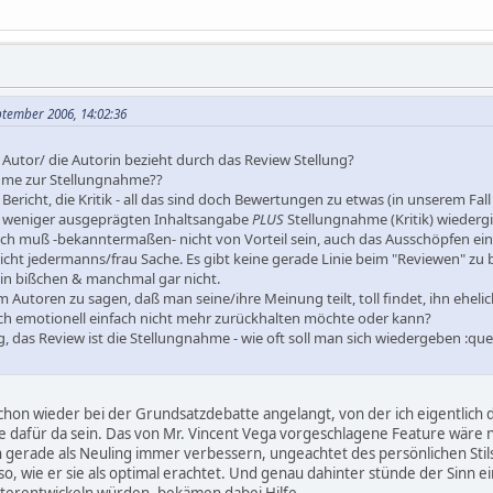
ptember 2006, 14:02:36
 Autor/ die Autorin bezieht durch das Review Stellung?
ahme zur Stellungnahme??
Bericht, die Kritik - all das sind doch Bewertungen zu etwas (in unserem Fall
r weniger ausgeprägten Inhaltsangabe
PLUS
Stellungnahme (Kritik) wiedergi
sch muß -bekanntermaßen- nicht von Vorteil sein, auch das Ausschöpfen e
 nicht jedermanns/frau Sache. Es gibt keine gerade Linie beim "Reviewen" z
n bißchen & manchmal gar nicht.
Autoren zu sagen, daß man seine/ihre Meinung teilt, toll findet, ihn ehelic
ich emotionell einfach nicht mehr zurückhalten möchte oder kann?
, das Review ist die Stellungnahme - wie oft soll man sich wiedergeben :que
 schon wieder bei der Grundsatzdebatte angelangt, von der ich eigentlich 
se dafür da sein. Das von Mr. Vincent Vega vorgeschlagene Feature wäre
h gerade als Neuling immer verbessern, ungeachtet des persönlichen Stils
t so, wie er sie als optimal erachtet. Und genau dahinter stünde der Sinn 
iterentwickeln würden, bekämen dabei Hilfe.