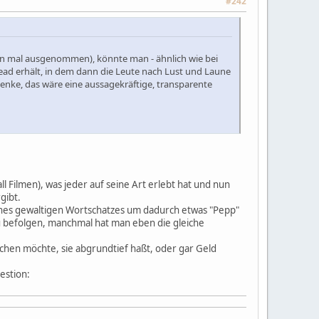
#242
zen mal ausgenommen), könnte man - ähnlich wie bei
ead erhält, in dem dann die Leute nach Lust und Laune
enke, das wäre eine aussagekräftige, transparente
ll Filmen), was jeder auf seine Art erlebt hat und nun
gibt.
eines gewaltigen Wortschatzes um dadurch etwas "Pepp"
zu befolgen, manchmal hat man eben die gleiche
ichen möchte, sie abgrundtief haßt, oder gar Geld
estion: