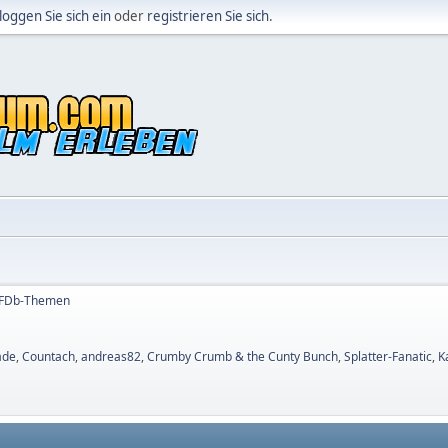
loggen Sie sich ein
oder
registrieren Sie sich
.
OFDb-Themen
ade
,
Countach
,
andreas82
,
Crumby Crumb & the Cunty Bunch
,
Splatter-Fanatic
,
K