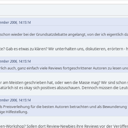
tember 2006, 14:15:14
t schon wieder bei der Grundsatzdebatte angelangt, von der ich eigentlich da
e? Gab es etwas zu klären? Wir unterhalten uns, diskutieren, erörtern - 
tember 2006, 14:15:14
ürlich auch, ganz einfach viele Reviews fortgeschrittener Autoren zu lesen un
er am Meisten geschrieben hat, oder wen die Masse mag? Wir sind schon se
- natürlich ist es okay sich positives abzuschauen. Dennoch müssen die Leut
tember 2006, 14:15:14
 als Preisverleihung für die besten Autoren betrachten und als Bewunderung 
ge Hilfestellung.
oren-Workshop? Sollen dort Review-Newbies ihre Reviews vor der Veröffe