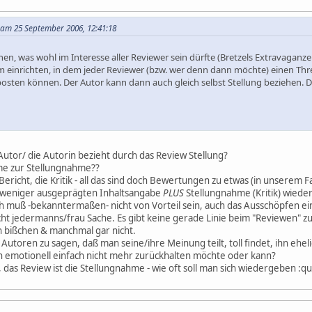
a am 25 September 2006, 12:41:18
n, was wohl im Interesse aller Reviewer sein dürfte (Bretzels Extravagan
m einrichten, in dem jeder Reviewer (bzw. wer denn dann möchte) einen Thr
posten können. Der Autor kann dann auch gleich selbst Stellung beziehen. D
Autor/ die Autorin bezieht durch das Review Stellung?
me zur Stellungnahme??
ericht, die Kritik - all das sind doch Bewertungen zu etwas (in unserem Fa
 weniger ausgeprägten Inhaltsangabe
PLUS
Stellungnahme (Kritik) wieder
ch muß -bekanntermaßen- nicht von Vorteil sein, auch das Ausschöpfen 
nicht jedermanns/frau Sache. Es gibt keine gerade Linie beim "Reviewen" 
 bißchen & manchmal gar nicht.
utoren zu sagen, daß man seine/ihre Meinung teilt, toll findet, ihn ehel
ch emotionell einfach nicht mehr zurückhalten möchte oder kann?
 das Review ist die Stellungnahme - wie oft soll man sich wiedergeben :qu