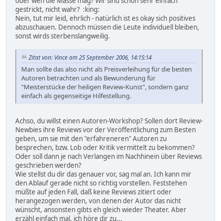
oder wen die Masse mag? Wir sind schon sehr einfach
gestrickt, nicht wahr? :king:
Nein, tut mir leid, ehrlich - natürlich ist es okay sich positives
abzuschauen. Dennoch müssen die Leute individuell bleiben,
sonst wirds sterbenslangweilig.
Zitat von: Vince am 25 September 2006, 14:15:14
Man sollte das also nicht als Preisverleihung für die besten
Autoren betrachten und als Bewunderung für
"Meisterstücke der heiligen Review-Kunst", sondern ganz
einfach als gegenseitige Hilfestellung.
Achso, du willst einen Autoren-Workshop? Sollen dort Review-
Newbies ihre Reviews vor der Veröffentlichung zum Besten
geben, um sie mit den "erfahreneren" Autoren zu
besprechen, bzw. Lob oder Kritik vermittelt zu bekommen?
Oder soll dann je nach Verlangen im Nachhinein über Reviews
geschrieben werden?
Wie stellst du dir das genauer vor, sag mal an. Ich kann mir
den Ablauf gerade nicht so richtig vorstellen. Feststehen
müßte auf jeden Fall, daß keine Reviews zitiert oder
herangezogen werden, von denen der Autor das nicht
wünscht, ansonsten gibts eh gleich wieder Theater. Aber
erzähl einfach mal, ich höre dir zu...