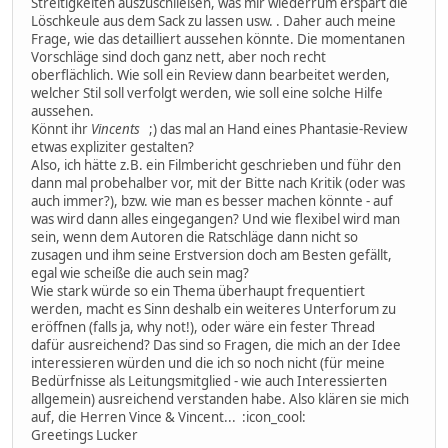
Streitigkeiten auszuschließen, was mir wiederrum erspart die
Löschkeule aus dem Sack zu lassen usw. . Daher auch meine
Frage, wie das detailliert aussehen könnte. Die momentanen
Vorschläge sind doch ganz nett, aber noch recht
oberflächlich. Wie soll ein Review dann bearbeitet werden,
welcher Stil soll verfolgt werden, wie soll eine solche Hilfe
aussehen.
Könnt ihr
Vincents
;) das mal an Hand eines Phantasie-Review
etwas expliziter gestalten?
Also, ich hätte z.B. ein Filmbericht geschrieben und führ den
dann mal probehalber vor, mit der Bitte nach Kritik (oder was
auch immer?), bzw. wie man es besser machen könnte - auf
was wird dann alles eingegangen? Und wie flexibel wird man
sein, wenn dem Autoren die Ratschläge dann nicht so
zusagen und ihm seine Erstversion doch am Besten gefällt,
egal wie scheiße die auch sein mag?
Wie stark würde so ein Thema überhaupt frequentiert
werden, macht es Sinn deshalb ein weiteres Unterforum zu
eröffnen (falls ja, why not!), oder wäre ein fester Thread
dafür ausreichend? Das sind so Fragen, die mich an der Idee
interessieren würden und die ich so noch nicht (für meine
Bedürfnisse als Leitungsmitglied - wie auch Interessierten
allgemein) ausreichend verstanden habe. Also klären sie mich
auf, die Herren Vince & Vincent... :icon_cool:
Greetings Lucker