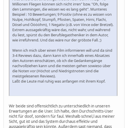
Millionen Fliegen können sich nicht irren" bzw. "Oh, folge
den Lemmingen, die wissen wo es lang geht". Munteres
Beispiel : 10 Bewertungen; 9 Positiv (ohne es zu wissen von
Nulpe, Hohlkopf, Stumpfi, Pfosten, Spaten, Hirni, Flachi,
Dösel und Ööööhm), 1 Negativ (z.B. von Vince oder Bretzel).
Extrem aussagekräftig wäre das, nicht wahr, und während
du liest, spürst du den Berufslegastheniker in dem Autor,
wie irreführend. Und das wäre nur der gröbste Fall. ;)
Wenn ich mich über einen Film informieren will und da sind
3-4 Reviews dazu, dann kann ich innerhalb eines Absatzes
den Autoren einschätzen, ob ich die Gedankengänge
nachvollziehen kann und die meisten gehen sowieso über
die Noten vor (Höchst und Niedrigstnoten sind die
meistgelesenen Reviews).
Laßt die Leute mal ruhig was anfangen mit ihrem Kopf.
Wir beide sind offensichtlich zu unterschiedlich in unseren
Erwartungen an die User. Ich halte, den Durchschnitts-User
nicht für doof, sondern für faul. Weshalb schnel,l aus meiner
Sicht, gut ist und das System durchaus effektiv und
aussagekräftig sein könnte. Außerdem sagt niemand, dass