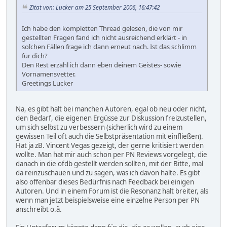
Zitat von: Lucker am 25 September 2006, 16:47:42
Ich habe den kompletten Thread gelesen, die von mir
gestellten Fragen fand ich nicht ausreichend erklärt - in
solchen Fällen frage ich dann erneut nach. Ist das schlimm
für dich?
Den Rest erzähl ich dann eben deinem Geistes- sowie
Vornamensvetter.
Greetings Lucker
Na, es gibt halt bei manchen Autoren, egal ob neu oder nicht,
den Bedarf, die eigenen Ergüsse zur Diskussion freizustellen,
um sich selbst zu verbessern (sicherlich wird zu einem
gewissen Teil oft auch die Selbstpräsentation mit einfließen).
Hat ja zB. Vincent Vegas gezeigt, der gerne kritisiert werden
wollte. Man hat mir auch schon per PN Reviews vorgelegt, die
danach in die ofdb gestellt werden sollten, mit der Bitte, mal
da reinzuschauen und zu sagen, was ich davon halte. Es gibt
also offenbar dieses Bedürfnis nach Feedback bei einigen
Autoren. Und in einem Forum ist die Resonanz halt breiter, als
wenn man jetzt beispielsweise eine einzelne Person per PN
anschreibt o.ä.