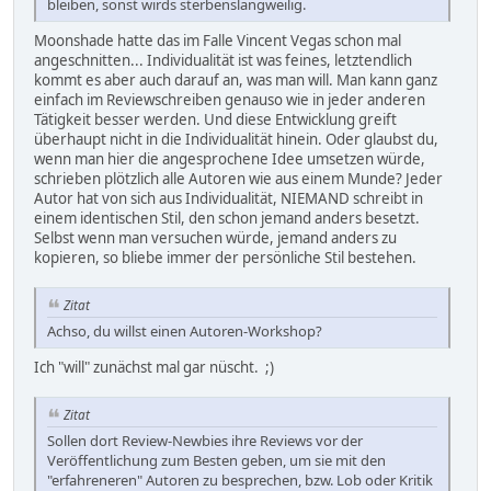
bleiben, sonst wirds sterbenslangweilig.
Moonshade hatte das im Falle Vincent Vegas schon mal
angeschnitten... Individualität ist was feines, letztendlich
kommt es aber auch darauf an, was man will. Man kann ganz
einfach im Reviewschreiben genauso wie in jeder anderen
Tätigkeit besser werden. Und diese Entwicklung greift
überhaupt nicht in die Individualität hinein. Oder glaubst du,
wenn man hier die angesprochene Idee umsetzen würde,
schrieben plötzlich alle Autoren wie aus einem Munde? Jeder
Autor hat von sich aus Individualität, NIEMAND schreibt in
einem identischen Stil, den schon jemand anders besetzt.
Selbst wenn man versuchen würde, jemand anders zu
kopieren, so bliebe immer der persönliche Stil bestehen.
Zitat
Achso, du willst einen Autoren-Workshop?
Ich "will" zunächst mal gar nüscht. ;)
Zitat
Sollen dort Review-Newbies ihre Reviews vor der
Veröffentlichung zum Besten geben, um sie mit den
"erfahreneren" Autoren zu besprechen, bzw. Lob oder Kritik