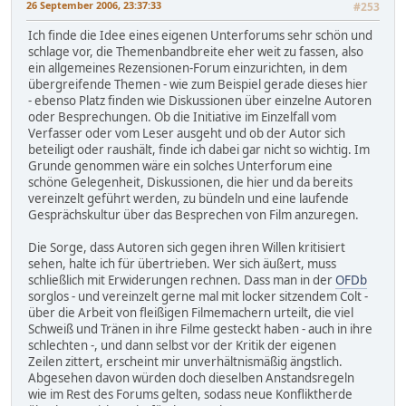
26 September 2006, 23:37:33
#253
Ich finde die Idee eines eigenen Unterforums sehr schön und
schlage vor, die Themenbandbreite eher weit zu fassen, also
ein allgemeines Rezensionen-Forum einzurichten, in dem
übergreifende Themen - wie zum Beispiel gerade dieses hier
- ebenso Platz finden wie Diskussionen über einzelne Autoren
oder Besprechungen. Ob die Initiative im Einzelfall vom
Verfasser oder vom Leser ausgeht und ob der Autor sich
beteiligt oder raushält, finde ich dabei gar nicht so wichtig. Im
Grunde genommen wäre ein solches Unterforum eine
schöne Gelegenheit, Diskussionen, die hier und da bereits
vereinzelt geführt werden, zu bündeln und eine laufende
Gesprächskultur über das Besprechen von Film anzuregen.
Die Sorge, dass Autoren sich gegen ihren Willen kritisiert
sehen, halte ich für übertrieben. Wer sich äußert, muss
schließlich mit Erwiderungen rechnen. Dass man in der
OFDb
sorglos - und vereinzelt gerne mal mit locker sitzendem Colt -
über die Arbeit von fleißigen Filmemachern urteilt, die viel
Schweiß und Tränen in ihre Filme gesteckt haben - auch in ihre
schlechten -, und dann selbst vor der Kritik der eigenen
Zeilen zittert, erscheint mir unverhältnismäßig ängstlich.
Abgesehen davon würden doch dieselben Anstandsregeln
wie im Rest des Forums gelten, sodass neue Konfliktherde