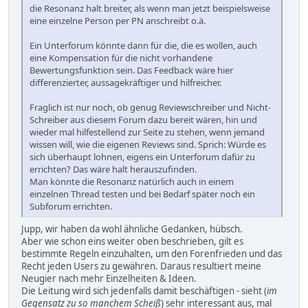
die Resonanz halt breiter, als wenn man jetzt beispielsweise
eine einzelne Person per PN anschreibt o.ä.
Ein Unterforum könnte dann für die, die es wollen, auch
eine Kompensation für die nicht vorhandene
Bewertungsfunktion sein. Das Feedback wäre hier
differenzierter, aussagekräftiger und hilfreicher.
Fraglich ist nur noch, ob genug Reviewschreiber und Nicht-
Schreiber aus diesem Forum dazu bereit wären, hin und
wieder mal hilfestellend zur Seite zu stehen, wenn jemand
wissen will, wie die eigenen Reviews sind. Sprich: Würde es
sich überhaupt lohnen, eigens ein Unterforum dafür zu
errichten? Das wäre halt herauszufinden.
Man könnte die Resonanz natürlich auch in einem
einzelnen Thread testen und bei Bedarf später noch ein
Subforum errichten.
Jupp, wir haben da wohl ähnliche Gedanken, hübsch.
Aber wie schon eins weiter oben beschrieben, gilt es
bestimmte Regeln einzuhalten, um den Forenfrieden und das
Recht jeden Users zu gewähren. Daraus resultiert meine
Neugier nach mehr Einzelheiten & Ideen.
Die Leitung wird sich jedenfalls damit beschäftigen - sieht (
im
Gegensatz zu so manchem Scheiß
) sehr interessant aus, mal