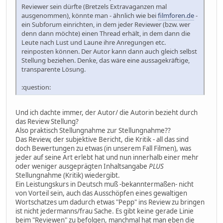
Reviewer sein dürfte (Bretzels Extravaganzen mal
ausgenommen), könnte man - ähnlich wie bei
filmforen.de
-
ein Subforum einrichten, in dem jeder Reviewer (bzw. wer
denn dann möchte) einen Thread erhält, in dem dann die
Leute nach Lust und Laune ihre Anregungen etc.
reinposten können. Der Autor kann dann auch gleich selbst
Stellung beziehen. Denke, das wäre eine aussagekräftige,
transparente Lösung.
:question:
Und ich dachte immer, der Autor/ die Autorin bezieht durch
das Review Stellung?
Also praktisch Stellungnahme zur Stellungnahme??
Das Review, der subjektive Bericht, die Kritik - all das sind
doch Bewertungen zu etwas (in unserem Fall Filmen), was
jeder auf seine Art erlebt hat und nun innerhalb einer mehr
oder weniger ausgeprägten Inhaltsangabe
PLUS
Stellungnahme (Kritik) wiedergibt.
Ein Leistungskurs in Deutsch muß -bekanntermaßen- nicht
von Vorteil sein, auch das Ausschöpfen eines gewaltigen
Wortschatzes um dadurch etwas "Pepp" ins Review zu bringen
ist nicht jedermanns/frau Sache. Es gibt keine gerade Linie
beim "Reviewen" zu befolgen, manchmal hat man eben die