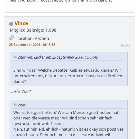
nicht wünscht", musst wiederum du mir mal erklären...
Vince
Mitglied
Beiträge: 1.998
Location: Aachen
25 September 2006, 16:15:56
#247
Zitat von: Lucker am 25 September 2006, 15:07:45
Sind wir das? Welche Debatte? Gab es etwas zu klären? Wir
unterhalten uns, diskutieren, erörtern - hast du ein Problem
damit?
...Hä? Was?
Zitat
Wer ist fortgeschritten? Wer am Meisten geschrieben hat,
oder wen die Masse mag? Wir sind schon sehr einfach
gestrickt, nicht wahr? :king:
Nein, tut mir leid, ehrlich - natürlich ist es okay sich positives
abzuschauen. Dennoch müssen die Leute individuell