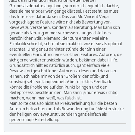
Also da sind wir doch jetzt schon wieder bei der
Grundsatzdebatte angelangt, von der ich eigentlich dachte,
dass sie mehr oder weniger geklärt sei. Fest steht, es muss
das Interesse dafür da sein. Das von Mr. Vincent Vega
vorgeschlagene Feature wäre nicht als Bewertung von
Reviews zu verstehen, sondern als Beratung. Man kann sich
gerade als Neuling immer verbessern, ungeachtet des
persönlichen Stils. Niemand, der zum ersten Mal eine
Filmkritik schreibt, schreibt sie exakt so, wie er sie als optimal
erachtet. Und genau dahinter stünde der Sinn einer
eventuellen Einrichtung eines solchen Features: Autoren, die
sich gerne weiterentwickeln würden, bekämen dabei Hilfe.
Grundsätzlich hilft es natürlich auch, ganz einfach viele
Reviews fortgeschrittener Autoren zu lesen und daraus zu
lernen. Ich habe mir von den "Großen" der ofdb (und
sonstwo) sehr viel angeeignet. Aber direktes Feedback
könnte die Probleme auf den Punkt bringen und den
Reifeprozess beschleunigen. Man kann ja nur etwas richtig
machen, wenn man weiß, was falsch ist.
Man sollte das also nicht als Preisverleihung für die besten
Autoren betrachten und als Bewunderung für "Meisterstücke
der heiligen Review-Kunst", sondern ganz einfach als
gegenseitige Hilfestellung.