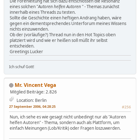
Die Forenleitung hat sich dazu entschlossen die Resonanz
eines solchen "
Autoren helfen Autoren
" - Themas zunächst
innerhalb eines Threads zu testen.
Sollte die Geschichte einen heftigen Andrang haben, wäre
gegen ein dementsprechendes Unterforum meines Wissens
nichts einzuwenden.
Ob der (vorläufige?) Thread nun in den Hot Topics oben
platziert wird und wie er heißen soll müßt ihr selbst
entscheiden.
Greetings Lucker
Ich schuf Gott!
Mr. Vincent Vega
Mitglied
Beiträge: 2.826
Location: Berlin
27 September 2006, 04:28:25
#256
Nun, ich sehe es wie gesagt nicht unbedingt nur als "Autoren
helfen Autoren" - Thema, sondern auch als Plattform, um
einfach Meinungen (Lob/Kritik) oder Fragen loszuwerden.