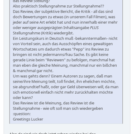
das Review Stellung?
Also praktisch Stellungnahme zur Stellungnahme??
Das Review, der subjektive Bericht, die Kritik - all das sind
doch Bewertungen zu etwas (in unserem Fall Filmen), was
jeder auf seine Art erlebt hat und nun innerhalb einer mehr
oder weniger ausgeprägten Inhaltsangabe
PLUS
Stellungnahme (Kritik) wiedergibt.
Ein Leistungskurs in Deutsch muß -bekanntermaßen- nicht
von Vorteil sein, auch das Ausschöpfen eines gewaltigen
Wortschatzes um dadurch etwas "Pepp" ins Review zu
bringen ist nicht jedermanns/frau Sache. Es gibt keine
gerade Linie beim "Reviewen" zu befolgen, manchmal hat
man eben die gleiche Meinung, manchmal nur ein bißchen
& manchmal gar nicht.
Um was gehts denn? Einem Autoren zu sagen, daß man
seine/ihre Meinung teilt, toll findet, ihn ehelichen möchte,
sie abgrundtief haßt, oder gar Geld überweisen will, da man
sich emotionell einfach nicht mehr zurückhalten möchte
oder kann?
Das Review ist die Meinung, das Review ist die
Stellungnahme - wie oft soll man sich wiedergeben
:question:
Greetings Lucker