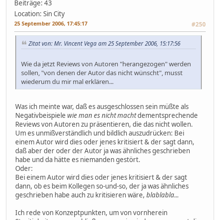
Beiträge: 43
Location: Sin City
25 September 2006, 17:45:17
#250
Zitat von: Mr. Vincent Vega am 25 September 2006, 15:17:56
Wie da jetzt Reviews von Autoren "herangezogen" werden
sollen, "von denen der Autor das nicht wünscht", musst
wiederum du mir mal erklären...
Was ich meinte war, daß es ausgeschlossen sein müßte als
Negativbeispiele
wie man es nicht macht
dementsprechende
Reviews von Autoren zu präsentieren, die das nicht wollen.
Um es unmißverständlich und bildlich auszudrücken: Bei
einem Autor wird dies oder jenes kritisiert & der sagt dann,
daß aber der oder der Autor ja was ähnliches geschrieben
habe und da hätte es niemanden gestört.
Oder:
Bei einem Autor wird dies oder jenes kritisiert & der sagt
dann, ob es beim Kollegen so-und-so, der ja was ähnliches
geschrieben habe auch zu kritisieren wäre,
blablabla...
Ich rede von Konzeptpunkten, um von vornherein