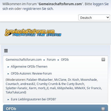
Willkommen im Forum "
Gemeinschaftsforum.com
". Bitte
loggen Sie
sich ein
oder
registrieren Sie sich
.
Gemeinschaftsforum.com
Forum
OFDb
►
►
Allgemeine OFDb-Themen
►
OFDb-Autoren: Review-Forum
►
(Moderatoren:
Palaber-Rhabarber
,
McClane
,
Dr. Kosh
,
Moonshade
,
Countach
,
andreas82
,
Crumby Crumb & the Cunty Bunch
,
Splatter-Fanatic
,
Karm
,
morb_d
,
mali
,
666psheiko
,
MMeXX
,
Sir Francis
,
TakaTukaLand
)
Eure Lieblingsautoren bei OFDB?
►
OFDb