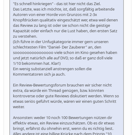
"Es schnell hinkriegen" - das ist hier nicht das Ziel.
Das Letzte, was ich möchte, ist, daß sorgfältig arbeitende
Autoren von einer Horde von Grunzos mit 2-3x
Knopfdrücken qualitativ eingeschätzt wer, etwa weil denen
das Review zu lang ist oder sie schon nicht die geistige
Kapazität oder einfach nur die Lust haben, den ersten Satz
zu verstehen.
(Ich führe in der Unfugkategorie immer gern unseren
schlechtesten Film "Daniel- Der Zauberer" an, den
soooooooooooooooo viele schon im Kino gesehen haben
und jetzt natürlich alle auf DVD, so daß er ganz doll viele
1/10 bekommen hat. Klar!)
Ein wenig substanziell anstrengen sollen die
Kommentatoren sich ja auch.
Ein Review-Bewertungsforum brauchen wir sicher nicht
extra, da würde ein Thread genügen, bzw. könnten
kontroverse oder gute Reviews diskutiert werden. Wenn so
etwas seriös geführt würde, wären wir einen guten Schritt
weiter.
Ansonsten: weder 10 noch 100 Bewertungen nützen dir
effektiv etwas, ein Review einzuschätzen. Ob es dir etwas
bringt, erfährst du ohnehin erst, wenn du es richtig liest.
Alles andere ist eine billige Krücke nach dem Prinzip "10