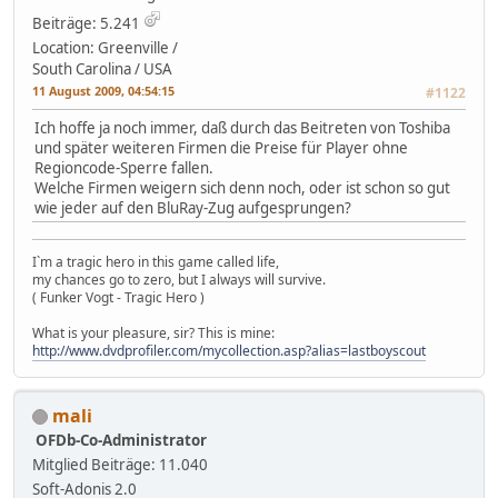
Beiträge: 5.241
Location: Greenville /
South Carolina / USA
11 August 2009, 04:54:15
#1122
Ich hoffe ja noch immer, daß durch das Beitreten von Toshiba
und später weiteren Firmen die Preise für Player ohne
Regioncode-Sperre fallen.
Welche Firmen weigern sich denn noch, oder ist schon so gut
wie jeder auf den BluRay-Zug aufgesprungen?
I`m a tragic hero in this game called life,
my chances go to zero, but I always will survive.
( Funker Vogt - Tragic Hero )
What is your pleasure, sir? This is mine:
http://www.dvdprofiler.com/mycollection.asp?alias=lastboyscout
mali
OFDb-Co-Administrator
Mitglied
Beiträge: 11.040
Soft-Adonis 2.0