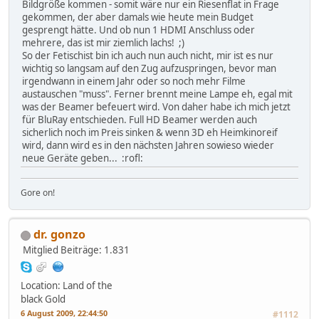
Bildgröße kommen - somit wäre nur ein Riesenflat in Frage
gekommen, der aber damals wie heute mein Budget
gesprengt hätte. Und ob nun 1 HDMI Anschluss oder
mehrere, das ist mir ziemlich lachs! ;)
So der Fetischist bin ich auch nun auch nicht, mir ist es nur
wichtig so langsam auf den Zug aufzuspringen, bevor man
irgendwann in einem Jahr oder so noch mehr Filme
austauschen "muss". Ferner brennt meine Lampe eh, egal mit
was der Beamer befeuert wird. Von daher habe ich mich jetzt
für BluRay entschieden. Full HD Beamer werden auch
sicherlich noch im Preis sinken & wenn 3D eh Heimkinoreif
wird, dann wird es in den nächsten Jahren sowieso wieder
neue Geräte geben... :rofl:
Gore on!
dr. gonzo
Mitglied
Beiträge: 1.831
Location: Land of the
black Gold
6 August 2009, 22:44:50
#1112