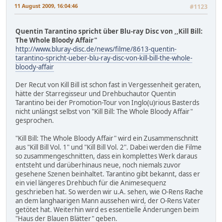
11 August 2009, 16:04:46
#1123
Quentin Tarantino spricht über Blu-ray Disc von ,,Kill Bill:
The Whole Bloody Affair"
http://www.bluray-disc.de/news/filme/8613-quentin-
tarantino-spricht-ueber-blu-ray-disc-von-kill-bill-the-whole-
bloody-affair
Der Recut von Kill Bill ist schon fast in Vergessenheit geraten,
hätte der Starregisseur und Drehbuchautor Quentin
Tarantino bei der Promotion-Tour von Inglo(u)rious Basterds
nicht unlängst selbst von "Kill Bill: The Whole Bloody Affair"
gesprochen.
"Kill Bill: The Whole Bloody Affair" wird ein Zusammenschnitt
aus "Kill Bill Vol. 1" und "Kill Bill Vol. 2". Dabei werden die Filme
so zusammengeschnitten, dass ein komplettes Werk daraus
entsteht und darüberhinaus neue, noch niemals zuvor
gesehene Szenen beinhaltet. Tarantino gibt bekannt, dass er
ein viel längeres Drehbuch für die Animesequenz
geschrieben hat. So werden wir u.A. sehen, wie O-Rens Rache
an dem langhaarigen Mann aussehen wird, der O-Rens Vater
getötet hat. Weiterhin wird es essentielle Änderungen beim
"Haus der Blauen Blätter" geben.