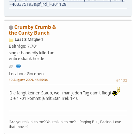
=463375193&pf_rd_i=301128
Crumby Crumb &
the Cunty Bunch
Last 8
Mitglied
Beiträge: 7.701
single-handedly killed an
entire skank horde
Location: Goreneo
19 August 2009, 15:55:34
#1132
Die fängt keinen Staub, weil man jeden Tag damit fliegt
Die 1701 kommt ja mit Star Trek 1-10
'Are you talkin' to me? You talkin' to me?' - Raging Bull, Pacino. Love
that movie!