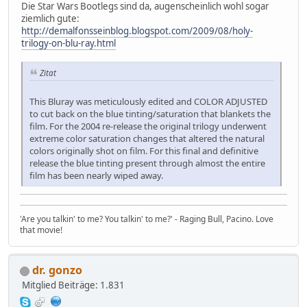
Die Star Wars Bootlegs sind da, augenscheinlich wohl sogar
ziemlich gute:
http://demalfonsseinblog.blogspot.com/2009/08/holy-
trilogy-on-blu-ray.html
Zitat
This Bluray was meticulously edited and COLOR ADJUSTED
to cut back on the blue tinting/saturation that blankets the
film. For the 2004 re-release the original trilogy underwent
extreme color saturation changes that altered the natural
colors originally shot on film. For this final and definitive
release the blue tinting present through almost the entire
film has been nearly wiped away.
'Are you talkin' to me? You talkin' to me?' - Raging Bull, Pacino. Love
that movie!
dr. gonzo
Mitglied
Beiträge: 1.831