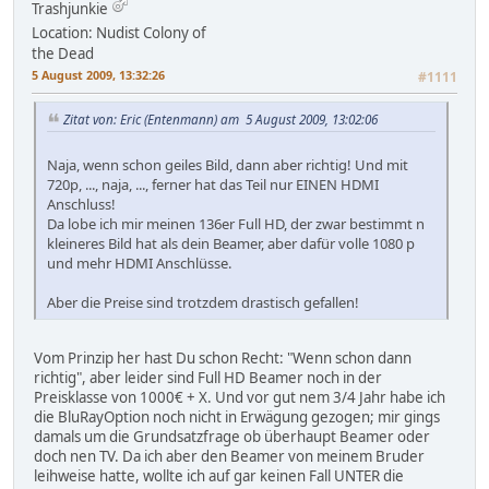
Trashjunkie
Location: Nudist Colony of
the Dead
5 August 2009, 13:32:26
#1111
Zitat von: Eric (Entenmann) am 5 August 2009, 13:02:06
Naja, wenn schon geiles Bild, dann aber richtig! Und mit
720p, ..., naja, ..., ferner hat das Teil nur EINEN HDMI
Anschluss!
Da lobe ich mir meinen 136er Full HD, der zwar bestimmt n
kleineres Bild hat als dein Beamer, aber dafür volle 1080 p
und mehr HDMI Anschlüsse.
Aber die Preise sind trotzdem drastisch gefallen!
Vom Prinzip her hast Du schon Recht: "Wenn schon dann
richtig", aber leider sind Full HD Beamer noch in der
Preisklasse von 1000€ + X. Und vor gut nem 3/4 Jahr habe ich
die BluRayOption noch nicht in Erwägung gezogen; mir gings
damals um die Grundsatzfrage ob überhaupt Beamer oder
doch nen TV. Da ich aber den Beamer von meinem Bruder
leihweise hatte, wollte ich auf gar keinen Fall UNTER die