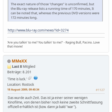
The exact nature of those "changes" is unconfirmed, but
the Blu-ray release lists a running time of 170 minutes, It
can be noted that, whereas the previous DVD versions were
172 minutes long.
http://www.blu-ray.com/news/?id=3274
'Are you talkin' to me? You talkin' to me?' - Raging Bull, Pacino. Love
that movie!
MMeXX
Last 8
Mitglied
Beiträge: 8.201
'Time is luck.'
Location: Rostock
18 August 2009, 09:40:34
#1127
Das wurde auch Zeit. Das ist ja einer seiner wenigen
Kinofilme, von denen bisher noch keine zweite Schnittfassung
offiziell erhältlich ist (bzw. dann ja bald "war").