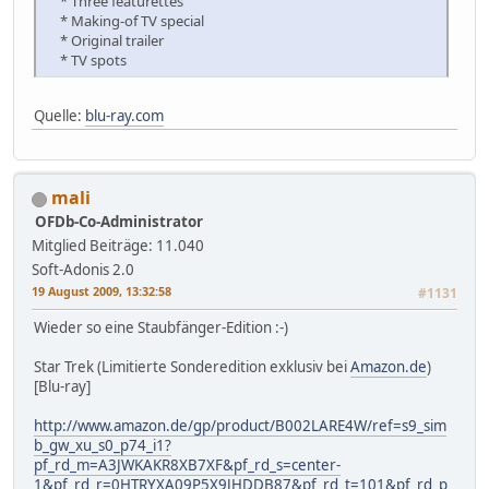
* Three featurettes
* Making-of TV special
* Original trailer
* TV spots
Quelle:
blu-ray.com
mali
OFDb-Co-Administrator
Mitglied
Beiträge: 11.040
Soft-Adonis 2.0
19 August 2009, 13:32:58
#1131
Wieder so eine Staubfänger-Edition :-)
Star Trek (Limitierte Sonderedition exklusiv bei
Amazon.de
)
[Blu-ray]
http://www.amazon.de/gp/product/B002LARE4W/ref=s9_sim
b_gw_xu_s0_p74_i1?
pf_rd_m=A3JWKAKR8XB7XF&pf_rd_s=center-
1&pf_rd_r=0HTRYXA09P5X9JHDDB87&pf_rd_t=101&pf_rd_p