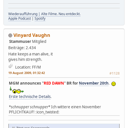
Wiederaufführung | Alte Filme. Neu entdeckt.
Apple Podcast
|
Spotify
Vinyard Vaughn
Stammuser
Mitglied
Beiträge: 2.434
Hate keeps a man alive, it
gives him strength.
Location: FF/M
19 August 2009, 01:32:42
#1128
MGM announces "
RED DAWN
" BR for
November 20th
.
Erste technische Details
.
*
schnupper schnupper
* Ich wittere einen November
PFLICHTKAUF! :icon_twisted:
Zitat von: Forenregeln