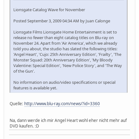
Lionsgate Catalog Wave for November
Posted September 3, 2009 04:34 AM by Juan Calonge
Lionsgate Films Lionsgate Home Entertainment is set to
release no fewer than eight catalog titles on Blu-ray on
November 24. Apart from 'Air America', which we already
told you about, the studio has slated the following titles:
'Angel Heart', 'Cujo: 25th Anniversary Edition', 'Frailty', 'The
Monster Squad: 20th Anniversary Edition', 'My Bloody
Valentine: Special Edition', 'New Police Story', and 'The Way
of the Gun'.
No information on audio/video specifications or special
features is available yet.
Quelle:
http://www.blu-ray.com/news/?id=3360
Na, dann werde ich mir Angel Heart wohl eher nicht mehr auf
DVD kaufen. :D