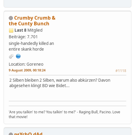
Crumby Crumb &
the Cunty Bunch
Last 8
Mitglied
Beiträge: 7.701
single-handedly killed an
entire skank horde
Location: Goreneo
9 August 2009, 00:18:24
#1118
2 Silben bleiben 2 Silben, warum also abkürzen? Davon
abgesehen klingt BD wie Bidet...
'Are you talkin' to me? You talkin' to me?' - Raging Bull, Pacino. Love
that movie!
psYchO dAd