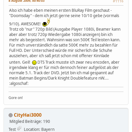
8 August 2009, 00:40:03
#1116
Also ich habe eben meinen ersten BluRay Film geschaut -
"Doomsday" - dem ich jetzt gerne seine 10/10 gebe (vormals
9/10). AWESOME!
Trotz ob "nur" 720p Bild (Ausgabe Player 1080i, Beamer kann
aber aber trotz 720p Wiedergabe 1080i anzeigen) bin ich
mehr als begeistert. Wahnsinn was son 500€ Teil leisten kann.
Für mich unverständlich da satte 500€ mehr zu bezahlen für
Full HD. Der Unterschied würde mir sicherlich die Schuhe
ausziehen, aber ich saß jetzt schon mit offener Kinnlade
unten. Geil!
DTS Track musste ich zwar neu encoden, aber
irgendwie klang er für mich dennoch feiner aufgelöst als der
normale 5.1. Track der DVD. Jetzt bin ich mal gespannt auf
mein Batman Begins/Dark Knight Doublefeature nW....
:algoschaf:
Gore on!
CityHai3000
Mitglied
Beiträge: 190
Test
Location: Bayern