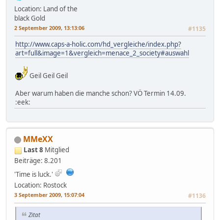
Location: Land of the
black Gold
2 September 2009, 13:13:06
#1135
http://www.caps-a-holic.com/hd_vergleiche/index.php?
art=full&image=1&vergleich=menace_2_society#auswahl
Geil Geil Geil
Aber warum haben die manche schon? VÖ Termin 14.09.
:eek:
MMeXX
Last 8
Mitglied
Beiträge: 8.201
'Time is luck.'
Location: Rostock
3 September 2009, 15:07:04
#1136
Zitat