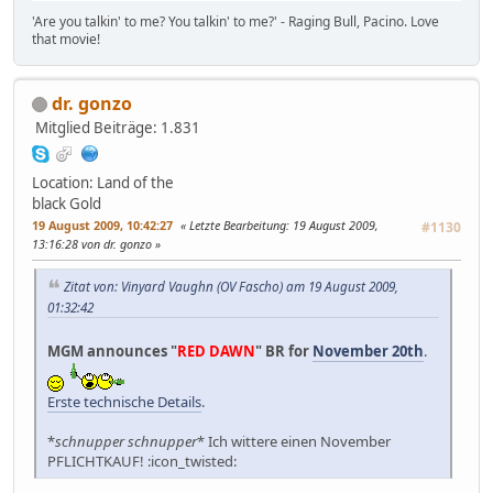
'Are you talkin' to me? You talkin' to me?' - Raging Bull, Pacino. Love
that movie!
dr. gonzo
Mitglied
Beiträge: 1.831
Location: Land of the
black Gold
19 August 2009, 10:42:27
Letzte Bearbeitung
: 19 August 2009,
#1130
13:16:28 von dr. gonzo
Zitat von: Vinyard Vaughn (OV Fascho) am 19 August 2009,
01:32:42
MGM announces "
RED DAWN
" BR for
November 20th
.
Erste technische Details
.
*
schnupper schnupper
* Ich wittere einen November
PFLICHTKAUF! :icon_twisted: