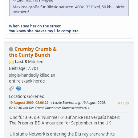
Maximalgröße für Bildsignaturen: 400x133 Pixel, 50 kb – nicht
animiert!
When I see her on the street
You know she makes my life complete
Crumby Crumb &
the Cunty Bunch
Last 8
Mitglied
Beiträge: 7.701
single-handedly killed an
entire skank horde
Location: Goreneo
19 August 2009, 02:06:22
Letzte Bearbeitung
: 19 August 2009,
#1129
02:10:46 von Der Crumb (awesomer Dummschwätzer)
Und für alle, die "Nummer 6" auf Anixe HD verpaßt haben:
The Prisoner BD Announced for September in the UK
UK studio Network is entering the Blu-ray arena with its