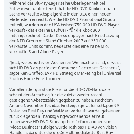
Während das Blu-ray-Lager seine Überlegenheit bei
Softwareverkäufen feiert, hat die HD-DVD-Konkurrenz in
Sache verkaufte Abspielgeräte in den USA einen neuen
Meilenstein erreicht. Wie die HD DVD Promotional Group
mitteilt, wurden in den USA bislang 750.000 HD-DVD-Player
verkauft - das externe Laufwerk für die Xbox 360
miteingerechnet. Da der Konsolenplayer nach Einschätzung
der NPD Group mit Stand Oktober 2007 auf 250.000
verkaufte Units kommt, bedeutet dies eine halbe Mio.
verkaufte Stand-Alone-Player.
"Jetzt, wo es noch vier Wochen bis Weihnachten sind, erweist
sich HD DVD als perfektes Consumer-Electronics-Geschenk",
sagte Ken Graffeo, EVP HD Strategic Marketing bei Universal
Studios Home Entertainment.
Vor allem der günstige Preis für die HD-DVD-Hardware
scheint den Ausschlag für die zuletzt wieder rasant
gestiegenen Absatzzahlen gegeben zu haben. Nachdem
Anfang November Toshibas Einsteigergerät für schlappe 99
Dollar bei Best Buy und Wal-Mart verkauft wurde, gab es am
zurückliegenden Thanksgiving-Wochenende erneut
reihenweise HD-DVD-Schnäppchen. Informationen von
"Video Business" zufolge wurde Toshibas HD-A3 von vielen
Händlern, darunter die große Multimediakette Best Buy