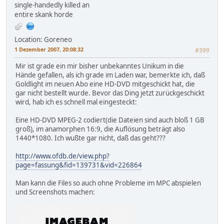
single-handedly killed an
entire skank horde
Location: Goreneo
1 Dezember 2007, 20:08:32
#399
Mir ist grade ein mir bisher unbekanntes Unikum in die
Hände gefallen, als ich grade im Laden war, bemerkte ich, daß
Goldlight im neuen Abo eine HD-DVD mitgeschickt hat, die
gar nicht bestellt wurde. Bevor das Ding jetzt zurückgeschickt
wird, hab ich es schnell mal eingesteckt:
Eine HD-DVD MPEG-2 codiert(die Dateien sind auch bloß 1 GB
groß), im anamorphen 16:9, die Auflösung beträgt also
1440*1080. Ich wußte gar nicht, daß das geht???
http://www.ofdb.de/view.php?
page=fassung&fid=139731&vid=226864
Man kann die Files so auch ohne Probleme im MPC abspielen
und Screenshots machen: