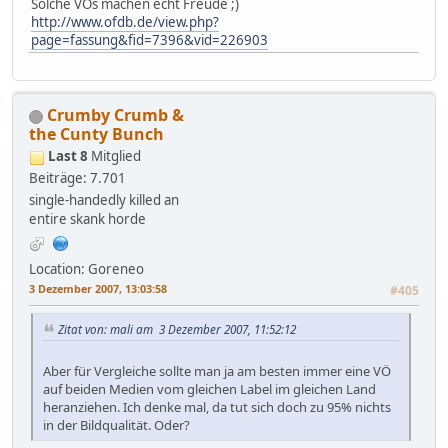
Solche VÖs machen echt Freude ;)
http://www.ofdb.de/view.php?
page=fassung&fid=7396&vid=226903
Crumby Crumb &
the Cunty Bunch
Last 8
Mitglied
Beiträge: 7.701
single-handedly killed an
entire skank horde
Location: Goreneo
3 Dezember 2007, 13:03:58
#405
Zitat von: mali am 3 Dezember 2007, 11:52:12
Aber für Vergleiche sollte man ja am besten immer eine VÖ
auf beiden Medien vom gleichen Label im gleichen Land
heranziehen. Ich denke mal, da tut sich doch zu 95% nichts
in der Bildqualität. Oder?