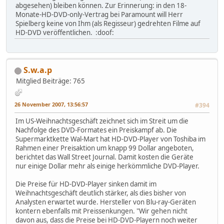
abgesehen) bleiben können. Zur Erinnerung: in den 18-
Monate-HD-DVD-only-Vertrag bei Paramount will Herr
Spielberg keine von Ihm (als Regisseur) gedrehten Filme auf
HD-DVD veröffentlichen. :doof:
S.w.a.p
Mitglied
Beiträge: 765
26 November 2007, 13:56:57
#394
Im US-Weihnachtsgeschäft zeichnet sich im Streit um die
Nachfolge des DVD-Formates ein Preiskampf ab. Die
Supermarktkette Wal-Mart hat HD-DVD-Player von Toshiba im
Rahmen einer Preisaktion um knapp 99 Dollar angeboten,
berichtet das Wall Street Journal. Damit kosten die Geräte
nur einige Dollar mehr als einige herkömmliche DVD-Player.
Die Preise für HD-DVD-Player sinken damit im
Weihnachtsgeschäft deutlich stärker, als dies bisher von
Analysten erwartet wurde. Hersteller von Blu-ray-Geräten
kontern ebenfalls mit Preissenkungen. "Wir gehen nicht
davon aus, dass die Preise bei HD-DVD-Playern noch weiter