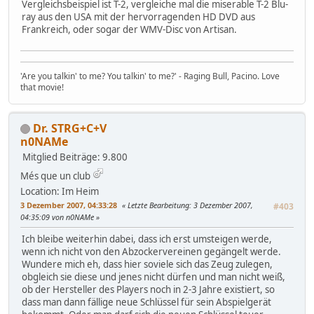
Vergleichsbeispiel ist T-2, vergleiche mal die miserable T-2 Blu-
ray aus den USA mit der hervorragenden HD DVD aus
Frankreich, oder sogar der WMV-Disc von Artisan.
'Are you talkin' to me? You talkin' to me?' - Raging Bull, Pacino. Love
that movie!
Dr. STRG+C+V
n0NAMe
Mitglied
Beiträge: 9.800
Més que un club
Location: Im Heim
3 Dezember 2007, 04:33:28
Letzte Bearbeitung
: 3 Dezember 2007,
#403
04:35:09 von n0NAMe
Ich bleibe weiterhin dabei, dass ich erst umsteigen werde,
wenn ich nicht von den Abzockervereinen gegängelt werde.
Wundere mich eh, dass hier soviele sich das Zeug zulegen,
obgleich sie diese und jenes nicht dürfen und man nicht weiß,
ob der Hersteller des Players noch in 2-3 Jahre existiert, so
dass man dann fällige neue Schlüssel für sein Abspielgerät