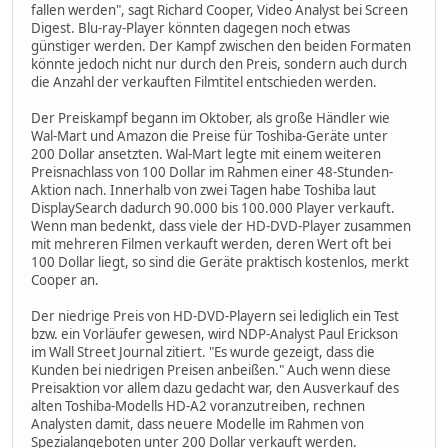
fallen werden", sagt Richard Cooper, Video Analyst bei Screen
Digest. Blu-ray-Player könnten dagegen noch etwas
günstiger werden. Der Kampf zwischen den beiden Formaten
könnte jedoch nicht nur durch den Preis, sondern auch durch
die Anzahl der verkauften Filmtitel entschieden werden.
Der Preiskampf begann im Oktober, als große Händler wie
Wal-Mart und Amazon die Preise für Toshiba-Geräte unter
200 Dollar ansetzten. Wal-Mart legte mit einem weiteren
Preisnachlass von 100 Dollar im Rahmen einer 48-Stunden-
Aktion nach. Innerhalb von zwei Tagen habe Toshiba laut
DisplaySearch dadurch 90.000 bis 100.000 Player verkauft.
Wenn man bedenkt, dass viele der HD-DVD-Player zusammen
mit mehreren Filmen verkauft werden, deren Wert oft bei
100 Dollar liegt, so sind die Geräte praktisch kostenlos, merkt
Cooper an.
Der niedrige Preis von HD-DVD-Playern sei lediglich ein Test
bzw. ein Vorläufer gewesen, wird NDP-Analyst Paul Erickson
im Wall Street Journal zitiert. "Es wurde gezeigt, dass die
Kunden bei niedrigen Preisen anbeißen." Auch wenn diese
Preisaktion vor allem dazu gedacht war, den Ausverkauf des
alten Toshiba-Modells HD-A2 voranzutreiben, rechnen
Analysten damit, dass neuere Modelle im Rahmen von
Spezialangeboten unter 200 Dollar verkauft werden.