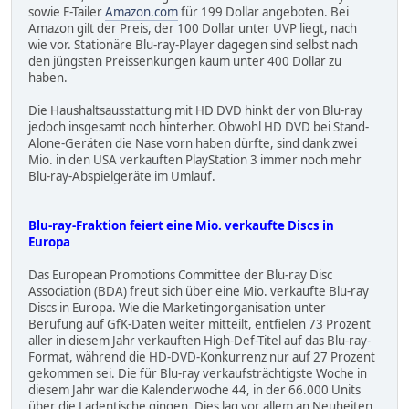
sowie E-Tailer
Amazon.com
für 199 Dollar angeboten. Bei
Amazon gilt der Preis, der 100 Dollar unter UVP liegt, nach
wie vor. Stationäre Blu-ray-Player dagegen sind selbst nach
den jüngsten Preissenkungen kaum unter 400 Dollar zu
haben.
Die Haushaltsausstattung mit HD DVD hinkt der von Blu-ray
jedoch insgesamt noch hinterher. Obwohl HD DVD bei Stand-
Alone-Geräten die Nase vorn haben dürfte, sind dank zwei
Mio. in den USA verkauften PlayStation 3 immer noch mehr
Blu-ray-Abspielgeräte im Umlauf.
Blu-ray-Fraktion feiert eine Mio. verkaufte Discs in
Europa
Das European Promotions Committee der Blu-ray Disc
Association (BDA) freut sich über eine Mio. verkaufte Blu-ray
Discs in Europa. Wie die Marketingorganisation unter
Berufung auf GfK-Daten weiter mitteilt, entfielen 73 Prozent
aller in diesem Jahr verkauften High-Def-Titel auf das Blu-ray-
Format, während die HD-DVD-Konkurrenz nur auf 27 Prozent
gekommen sei. Die für Blu-ray verkaufsträchtigste Woche in
diesem Jahr war die Kalenderwoche 44, in der 66.000 Units
über die Ladentische gingen. Dies lag vor allem an Neuheiten