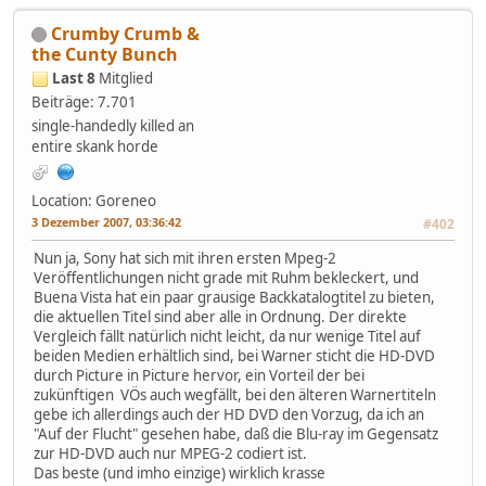
Crumby Crumb &
the Cunty Bunch
Last 8
Mitglied
Beiträge: 7.701
single-handedly killed an
entire skank horde
Location: Goreneo
3 Dezember 2007, 03:36:42
#402
Nun ja, Sony hat sich mit ihren ersten Mpeg-2
Veröffentlichungen nicht grade mit Ruhm bekleckert, und
Buena Vista hat ein paar grausige Backkatalogtitel zu bieten,
die aktuellen Titel sind aber alle in Ordnung. Der direkte
Vergleich fällt natürlich nicht leicht, da nur wenige Titel auf
beiden Medien erhältlich sind, bei Warner sticht die HD-DVD
durch Picture in Picture hervor, ein Vorteil der bei
zukünftigen VÖs auch wegfällt, bei den älteren Warnertiteln
gebe ich allerdings auch der HD DVD den Vorzug, da ich an
"Auf der Flucht" gesehen habe, daß die Blu-ray im Gegensatz
zur HD-DVD auch nur MPEG-2 codiert ist.
Das beste (und imho einzige) wirklich krasse