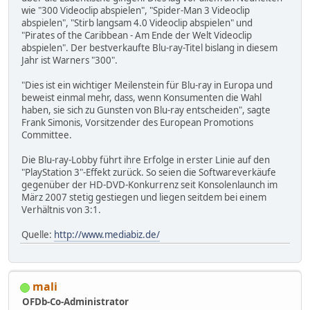
wie "300 Videoclip abspielen", "Spider-Man 3 Videoclip
abspielen", "Stirb langsam 4.0 Videoclip abspielen" und
"Pirates of the Caribbean - Am Ende der Welt Videoclip
abspielen". Der bestverkaufte Blu-ray-Titel bislang in diesem
Jahr ist Warners "300".
"Dies ist ein wichtiger Meilenstein für Blu-ray in Europa und
beweist einmal mehr, dass, wenn Konsumenten die Wahl
haben, sie sich zu Gunsten von Blu-ray entscheiden", sagte
Frank Simonis, Vorsitzender des European Promotions
Committee.
Die Blu-ray-Lobby führt ihre Erfolge in erster Linie auf den
"PlayStation 3"-Effekt zurück. So seien die Softwareverkäufe
gegenüber der HD-DVD-Konkurrenz seit Konsolenlaunch im
März 2007 stetig gestiegen und liegen seitdem bei einem
Verhältnis von 3:1.
Quelle:
http://www.mediabiz.de/
mali
OFDb-Co-Administrator