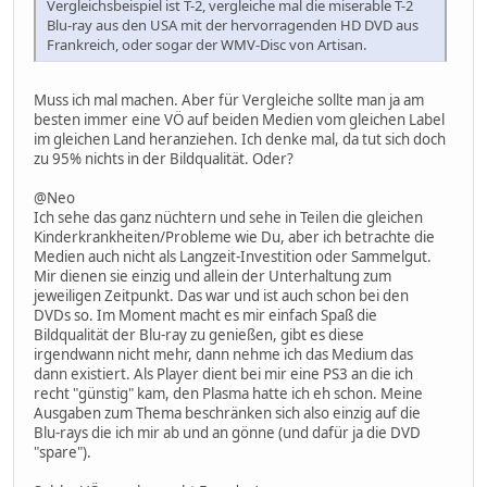
Vergleichsbeispiel ist T-2, vergleiche mal die miserable T-2
Blu-ray aus den USA mit der hervorragenden HD DVD aus
Frankreich, oder sogar der WMV-Disc von Artisan.
Muss ich mal machen. Aber für Vergleiche sollte man ja am
besten immer eine VÖ auf beiden Medien vom gleichen Label
im gleichen Land heranziehen. Ich denke mal, da tut sich doch
zu 95% nichts in der Bildqualität. Oder?
@Neo
Ich sehe das ganz nüchtern und sehe in Teilen die gleichen
Kinderkrankheiten/Probleme wie Du, aber ich betrachte die
Medien auch nicht als Langzeit-Investition oder Sammelgut.
Mir dienen sie einzig und allein der Unterhaltung zum
jeweiligen Zeitpunkt. Das war und ist auch schon bei den
DVDs so. Im Moment macht es mir einfach Spaß die
Bildqualität der Blu-ray zu genießen, gibt es diese
irgendwann nicht mehr, dann nehme ich das Medium das
dann existiert. Als Player dient bei mir eine PS3 an die ich
recht "günstig" kam, den Plasma hatte ich eh schon. Meine
Ausgaben zum Thema beschränken sich also einzig auf die
Blu-rays die ich mir ab und an gönne (und dafür ja die DVD
"spare").