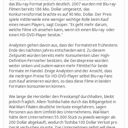
das Blu-ray-Format jedoch deutlich. 2007 wurden mit Blu-ray-
Filmen bereits 186 Mio. Dollar umgesetzt, das
Konkurrenzformat brachte es auf 90 Mio. Dollar. Der Preis
spiele mittlerweile eine weniger wichtige Rolle beim Kauf
eines neuen Players, sagt Cooper. "Es geht mehr darum,
welche Filme ich ansehen kann, wenn ich einen Blu-ray- oder
einen HD-DVD-Player besitze."
Analysten gehen davon aus, dass der Formatstreit frühestens
Ende des nächsten Jahres entschieden wird. Zu diesem
Zeitpunkt würden bereits mehr Konsumenten über High-
Definition-Fernseher besitzen, die Gerätepreise würden
weiter sinken und zudem wären mehr Filmtitel für beide
Formate im Handel. Einige Analysten sind der Ansicht, dass
die niedrigen Preise für HD-DVD-Player selbst Blu-ray-Fans
zum Kauf animieren würden, so dass diese Filme in beiden
Formaten konsumieren können.
Wie lange die Hersteller den Preiskampf durchhalten, bleibt
jedoch fraglich. Allein Toshiba habe durch das Billigangebot in
Wal-Mart-Filialen deutliche Verluste eingefahren, sagen
Personen aus dem Umfeld des Unternehmens. Wal-Mart
hätte dem Unternehmen 55.000 Stück zu jeweils weniger als
200 Dollar abgekauft, wodurch Toshiba 100 Dollar Verlust pro
Gerät verbuchen musste. Das Unternehmen selbst will diese