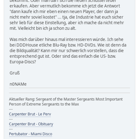
bekommt. Oder man darf sich die neuen Schlüssel teuer
erkaufen. Aber vermutlich bekomme ich jetzt die Antwort
"dann kaufe ich mir eben einen neuen Player, der dann ja
nicht mehr soviel kostet" ... tja, die Industrie hat euch sicher
sehr lieb für diese Einstellung, aber ich mache da nicht mehr
mit. Vielleicht bin ich ja schon zu alt.
Was mich darüber hinaus mal interessieren würde. Ich sehe
bei DDDHouse etliche Blu-Ray bzw. HD-DVDs. Wie ist denn da
die Bildqualität? Kann mir nur schwerlich vorstellen, dass die
entsprechend gut ist. Oder sind das einfach die US- bzw.
Europa-Discs?
Gruß
n0NAMe
Aktueller Rang: Sergeant of the Master Sergeants Most Important
Person of Extreme Sergeants to the Max
---
Carpenter Brut - Le Perv
---
Carpenter Brut - Obituary
---
Pertubator - Miami Disco