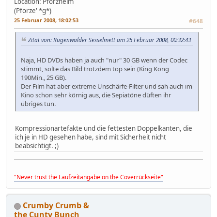
Location: Pforzheim
(Pforze' *g*)
25 Februar 2008, 18:02:53
#648
Zitat von: Rügenwalder Sesselmett am 25 Februar 2008, 00:32:43
Naja, HD DVDs haben ja auch "nur" 30 GB wenn der Codec
stimmt, solte das Bild trotzdem top sein (King Kong
190Min., 25 GB).
Der Film hat aber extreme Unschärfe-Filter und sah auch im
Kino schon sehr körnig aus, die Sepiatöne düften ihr
übriges tun.
Kompressionartefakte und die fettesten Doppelkanten, die
ich je in HD gesehen habe, sind mit Sicherheit nicht
beabsichtigt. ;)
"Never trust the Laufzeitangabe on the Coverrückseite"
Crumby Crumb &
the Cunty Bunch