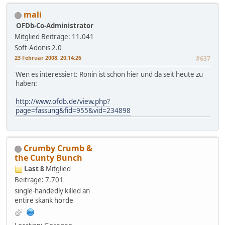
mali
OFDb-Co-Administrator
Mitglied
Beiträge: 11.041
Soft-Adonis 2.0
23 Februar 2008, 20:14:26
#637
Wen es interessiert: Ronin ist schon hier und da seit heute zu
haben:
http://www.ofdb.de/view.php?
page=fassung&fid=955&vid=234898
Crumby Crumb &
the Cunty Bunch
Last 8
Mitglied
Beiträge: 7.701
single-handedly killed an
entire skank horde