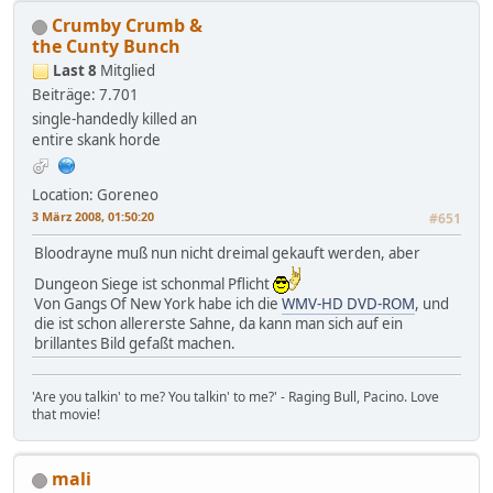
Crumby Crumb &
the Cunty Bunch
Last 8
Mitglied
Beiträge: 7.701
single-handedly killed an
entire skank horde
Location: Goreneo
3 März 2008, 01:50:20
#651
Bloodrayne muß nun nicht dreimal gekauft werden, aber
Dungeon Siege ist schonmal Pflicht
Von Gangs Of New York habe ich die
WMV-HD DVD-ROM
, und
die ist schon allererste Sahne, da kann man sich auf ein
brillantes Bild gefaßt machen.
'Are you talkin' to me? You talkin' to me?' - Raging Bull, Pacino. Love
that movie!
mali