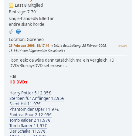
Last 8
Mitglied
Beiträge: 7.701
single-handedly killed an
entire skank horde
Location: Goreneo
25 Februar 2008, 18:17:49
Letzte Bearbeitung
: 28 Februar 2008,
#649
13:14:14 von Rügenwalder Sesselmett
:icon_eek: da wäre dann tatsächlich mal ein Vergleich HD
DVD/Blu-ray/DVD sehenswert.
Edit:
HD DVDs:
Harry Potter 5 12.95€
Sterben für Anfänger 12.95€
Silent Hill 11.97€
Phantom der Oper 11.97€
Fantasic Four 2 12.95€
Tomb Raider 2 11.97€
Tomb Raider 11,97€
Der Schakal 11,97€