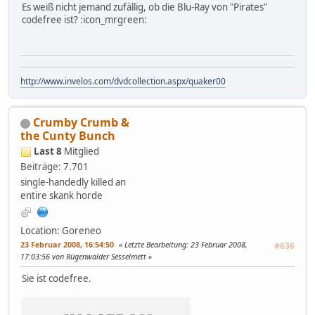
Es weiß nicht jemand zufällig, ob die Blu-Ray von "Pirates"
codefree ist? :icon_mrgreen:
http://www.invelos.com/dvdcollection.aspx/quaker00
Crumby Crumb &
the Cunty Bunch
Last 8
Mitglied
Beiträge: 7.701
single-handedly killed an
entire skank horde
Location: Goreneo
23 Februar 2008, 16:54:50
Letzte Bearbeitung
: 23 Februar 2008,
#636
17:03:56 von Rügenwalder Sesselmett
Sie ist codefree.