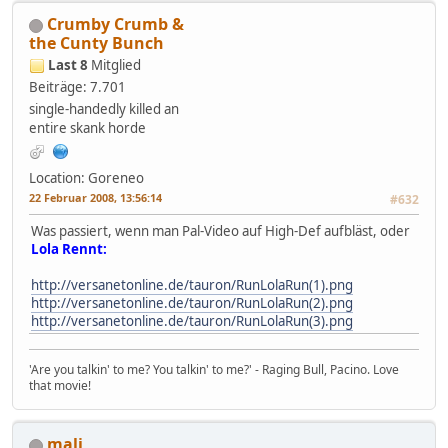
Crumby Crumb &
the Cunty Bunch
Last 8
Mitglied
Beiträge: 7.701
single-handedly killed an
entire skank horde
Location: Goreneo
22 Februar 2008, 13:56:14
#632
Was passiert, wenn man Pal-Video auf High-Def aufbläst, oder
Lola Rennt:
http://versanetonline.de/tauron/RunLolaRun(1).png
http://versanetonline.de/tauron/RunLolaRun(2).png
http://versanetonline.de/tauron/RunLolaRun(3).png
'Are you talkin' to me? You talkin' to me?' - Raging Bull, Pacino. Love
that movie!
mali