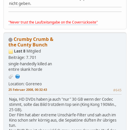
nicht geben.
"Never trust the Laufzeitangabe on the Coverrückseite"
Crumby Crumb &
the Cunty Bunch
Last 8
Mitglied
Beiträge: 7.701
single-handedly killed an
entire skank horde
Location: Goreneo
25 Februar 2008, 00:32:43
#645
Naja, HD DVDs haben ja auch "nur" 30 GB wenn der Codec
stimmt, solte das Bild trotzdem top sein (King Kong 190Min.,
25 GB).
Der Film hat aber extreme Unschärfe-Filter und sah auch im
Kino schon sehr körnig aus, die Sepiatöne düften ihr übriges
tun.