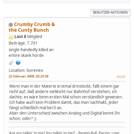
BENUTZER-AKTIONEN
Crumby Crumb &
the Cunty Bunch
Last 8
Mitglied
Beiträge: 7.701
single-handedly killed an
entire skank horde
Location: Goreneo
22 Februar 2008, 02:23:38
#630
Wenn man in der Materie erstmal drinsteckt, fällt einem gar
nicht auf, daß andere vielleicht nur Bahnhof verstehen, ich
dachte, es wäre beim ersten Mal schon verständlich gewesen.
Ich habe auch kein Problem damit, das man nachhakt, jeder
fängt schließlich mal bei 0 an.
Aber den Unterschied zwischen Analog und Digital kennt Ihr
schon, oder? ;)
'Are you talkin' to me? You talkin' to me?' - Raging Bull, Pacino. Love