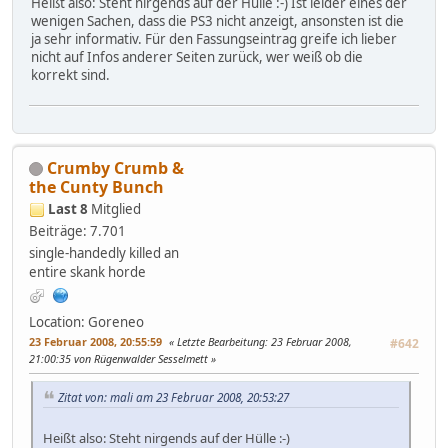
Heißt also: Steht nirgends auf der Hülle :-) Ist leider eines der
wenigen Sachen, dass die PS3 nicht anzeigt, ansonsten ist die
ja sehr informativ. Für den Fassungseintrag greife ich lieber
nicht auf Infos anderer Seiten zurück, wer weiß ob die
korrekt sind.
Crumby Crumb &
the Cunty Bunch
Last 8
Mitglied
Beiträge: 7.701
single-handedly killed an
entire skank horde
Location: Goreneo
23 Februar 2008, 20:55:59
Letzte Bearbeitung
: 23 Februar 2008,
#642
21:00:35 von Rügenwalder Sesselmett
Zitat von: mali am 23 Februar 2008, 20:53:27
Heißt also: Steht nirgends auf der Hülle :-)