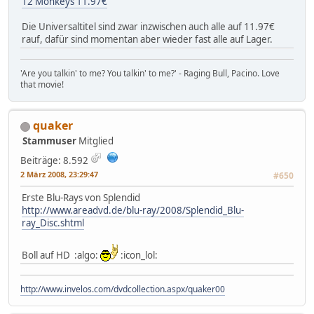
12 Monkeys 11.97€
Die Universaltitel sind zwar inzwischen auch alle auf 11.97€
rauf, dafür sind momentan aber wieder fast alle auf Lager.
'Are you talkin' to me? You talkin' to me?' - Raging Bull, Pacino. Love
that movie!
quaker
Stammuser
Mitglied
Beiträge: 8.592
2 März 2008, 23:29:47
#650
Erste Blu-Rays von Splendid
http://www.areadvd.de/blu-ray/2008/Splendid_Blu-
ray_Disc.shtml
Boll auf HD :algo:
:icon_lol:
http://www.invelos.com/dvdcollection.aspx/quaker00