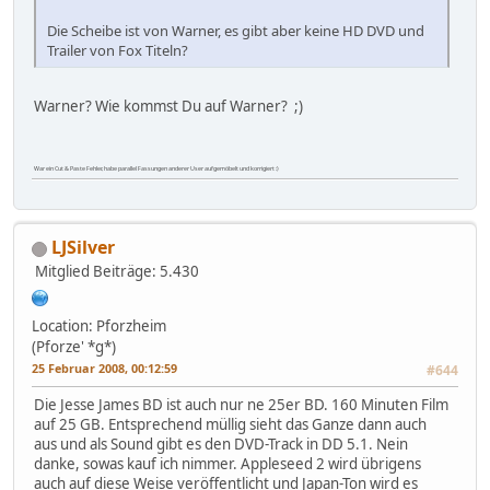
Die Scheibe ist von Warner, es gibt aber keine HD DVD und
Trailer von Fox Titeln?
Warner? Wie kommst Du auf Warner? ;)
War ein Cut & Paste Fehler, habe parallel Fassungen anderer User aufgemöbelt und korrigiert :)
LJSilver
Mitglied
Beiträge: 5.430
Location: Pforzheim
(Pforze' *g*)
25 Februar 2008, 00:12:59
#644
Die Jesse James BD ist auch nur ne 25er BD. 160 Minuten Film
auf 25 GB. Entsprechend müllig sieht das Ganze dann auch
aus und als Sound gibt es den DVD-Track in DD 5.1. Nein
danke, sowas kauf ich nimmer. Appleseed 2 wird übrigens
auch auf diese Weise veröffentlicht und Japan-Ton wird es