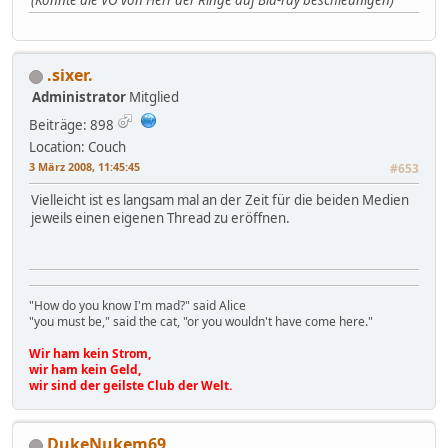
(Könnte die VÖ von Herr der Ringe auf Blu-ray beschleunigen)
.sixer.
Administrator
Mitglied
Beiträge: 898
Location: Couch
3 März 2008, 11:45:45
#653
Vielleicht ist es langsam mal an der Zeit für die beiden Medien
jeweils einen eigenen Thread zu eröffnen.
"How do you know I'm mad?" said Alice
"you must be," said the cat, "or you wouldn't have come here."
Wir ham kein Strom,
wir ham kein Geld,
wir sind der geilste Club der Welt.
DukeNukem69