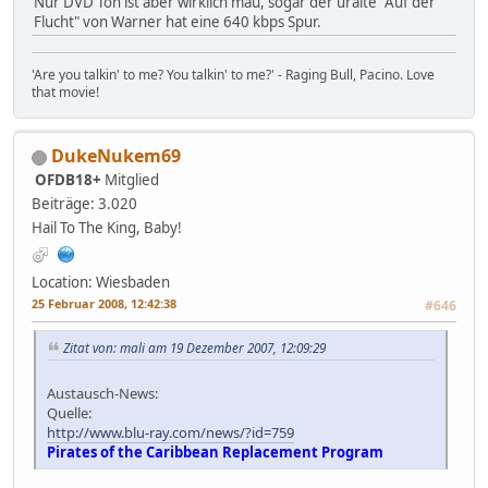
Nur DVD Ton ist aber wirklich mau, sogar der uralte "Auf der
Flucht" von Warner hat eine 640 kbps Spur.
'Are you talkin' to me? You talkin' to me?' - Raging Bull, Pacino. Love
that movie!
DukeNukem69
OFDB18+
Mitglied
Beiträge: 3.020
Hail To The King, Baby!
Location: Wiesbaden
25 Februar 2008, 12:42:38
#646
Zitat von: mali am 19 Dezember 2007, 12:09:29
Austausch-News:
Quelle:
http://www.blu-ray.com/news/?id=759
Pirates of the Caribbean Replacement Program