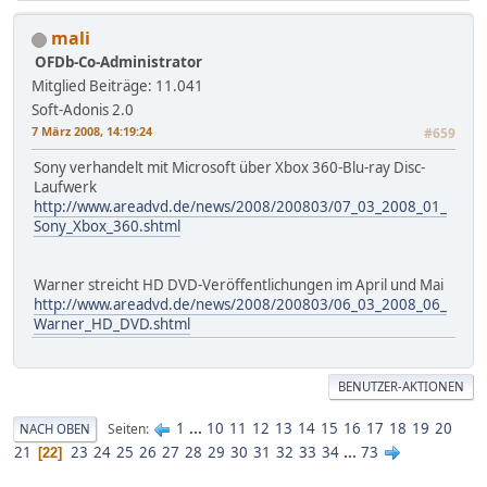
mali
OFDb-Co-Administrator
Mitglied
Beiträge: 11.041
Soft-Adonis 2.0
7 März 2008, 14:19:24
#659
Sony verhandelt mit Microsoft über Xbox 360-Blu-ray Disc-
Laufwerk
http://www.areadvd.de/news/2008/200803/07_03_2008_01_
Sony_Xbox_360.shtml
Warner streicht HD DVD-Veröffentlichungen im April und Mai
http://www.areadvd.de/news/2008/200803/06_03_2008_06_
Warner_HD_DVD.shtml
BENUTZER-AKTIONEN
1
...
10
11
12
13
14
15
16
17
18
19
20
Seiten
NACH OBEN
21
23
24
25
26
27
28
29
30
31
32
33
34
...
73
22