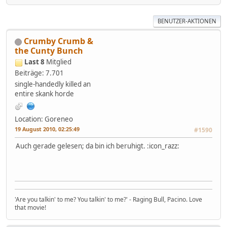
BENUTZER-AKTIONEN
Crumby Crumb &
the Cunty Bunch
Last 8
Mitglied
Beiträge: 7.701
single-handedly killed an
entire skank horde
Location: Goreneo
19 August 2010, 02:25:49
#1590
Auch gerade gelesen; da bin ich beruhigt. :icon_razz:
'Are you talkin' to me? You talkin' to me?' - Raging Bull, Pacino. Love
that movie!