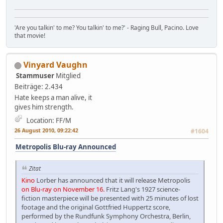
'Are you talkin' to me? You talkin' to me?' - Raging Bull, Pacino. Love
that movie!
Vinyard Vaughn
Stammuser
Mitglied
Beiträge: 2.434
Hate keeps a man alive, it
gives him strength.
Location: FF/M
26 August 2010, 09:22:42
#1604
Metropolis Blu-ray Announced
Zitat
Kino
Lorber has announced that it will release Metropolis
on Blu-ray on November 16.
Fritz Lang's 1927 science-
fiction masterpiece will be presented with 25 minutes of lost
footage and the original Gottfried Huppertz score,
performed by the Rundfunk Symphony Orchestra, Berlin,