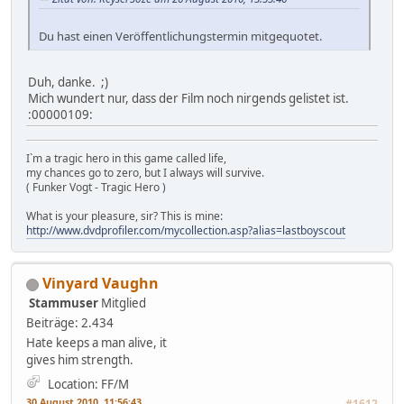
Du hast einen Veröffentlichungstermin mitgequotet.
Duh, danke. ;)
Mich wundert nur, dass der Film noch nirgends gelistet ist.
:00000109:
I`m a tragic hero in this game called life,
my chances go to zero, but I always will survive.
( Funker Vogt - Tragic Hero )
What is your pleasure, sir? This is mine:
http://www.dvdprofiler.com/mycollection.asp?alias=lastboyscout
Vinyard Vaughn
Stammuser
Mitglied
Beiträge: 2.434
Hate keeps a man alive, it
gives him strength.
Location: FF/M
30 August 2010, 11:56:43
#1612