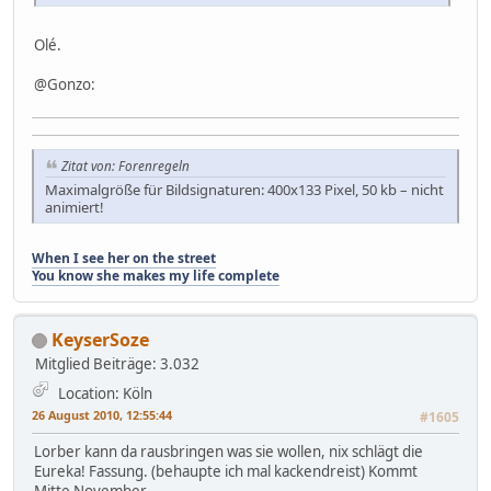
Olé.
@Gonzo:
Zitat von: Forenregeln
Maximalgröße für Bildsignaturen: 400x133 Pixel, 50 kb – nicht
animiert!
When I see her on the street
You know she makes my life complete
KeyserSoze
Mitglied
Beiträge: 3.032
Location: Köln
26 August 2010, 12:55:44
#1605
Lorber kann da rausbringen was sie wollen, nix schlägt die
Eureka! Fassung. (behaupte ich mal kackendreist) Kommt
Mitte November.