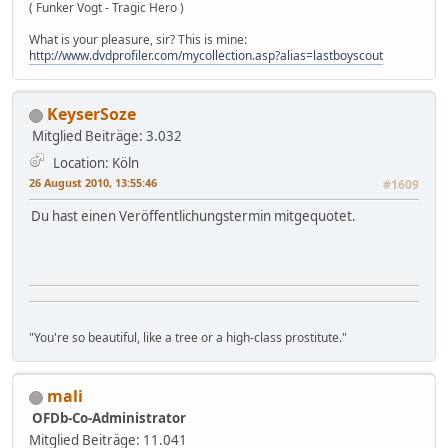
( Funker Vogt - Tragic Hero )
What is your pleasure, sir? This is mine:
http://www.dvdprofiler.com/mycollection.asp?alias=lastboyscout
KeyserSoze
Mitglied
Beiträge: 3.032
Location: Köln
26 August 2010, 13:55:46
#1609
Du hast einen Veröffentlichungstermin mitgequotet.
"You're so beautiful, like a tree or a high-class prostitute."
mali
OFDb-Co-Administrator
Mitglied
Beiträge: 11.041