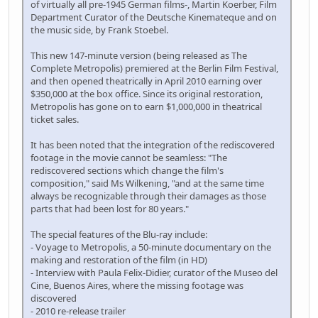
of virtually all pre-1945 German films-, Martin Koerber, Film
Department Curator of the Deutsche Kinemateque and on
the music side, by Frank Stoebel.
This new 147-minute version (being released as The
Complete Metropolis) premiered at the Berlin Film Festival,
and then opened theatrically in April 2010 earning over
$350,000 at the box office. Since its original restoration,
Metropolis has gone on to earn $1,000,000 in theatrical
ticket sales.
It has been noted that the integration of the rediscovered
footage in the movie cannot be seamless: "The
rediscovered sections which change the film's
composition," said Ms Wilkening, "and at the same time
always be recognizable through their damages as those
parts that had been lost for 80 years."
The special features of the Blu-ray include:
- Voyage to Metropolis, a 50-minute documentary on the
making and restoration of the film (in HD)
- Interview with Paula Felix-Didier, curator of the Museo del
Cine, Buenos Aires, where the missing footage was
discovered
- 2010 re-release trailer