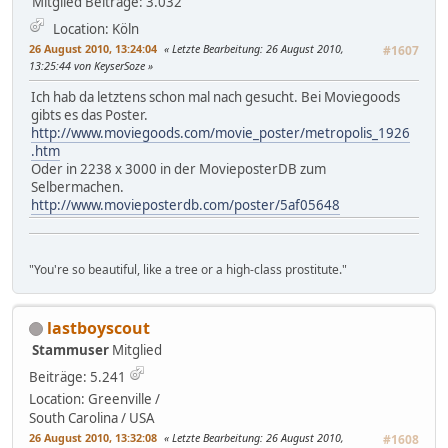
Mitglied
Beiträge: 3.032
Location: Köln
26 August 2010, 13:24:04
Letzte Bearbeitung
: 26 August 2010,
#1607
13:25:44 von KeyserSoze
Ich hab da letztens schon mal nach gesucht. Bei Moviegoods
gibts es das Poster.
http://www.moviegoods.com/movie_poster/metropolis_1926
.htm
Oder in 2238 x 3000 in der MovieposterDB zum
Selbermachen.
http://www.movieposterdb.com/poster/5af05648
"You're so beautiful, like a tree or a high-class prostitute."
lastboyscout
Stammuser
Mitglied
Beiträge: 5.241
Location: Greenville /
South Carolina / USA
26 August 2010, 13:32:08
Letzte Bearbeitung
: 26 August 2010,
#1608