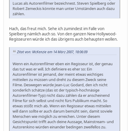
Lucas als Autorenfilmer bezeichnest. Steven Spielberg oder
Robert Zemeckis könnte man unter Umständen auch dazu
zählen.
Hach, das freut mich. Sehe ich zumindest im Falle von
Spielberg nämlich auch so. Von den ganzen New Hollywood-
Regisseuren würde ich das übrigens auch behaupten wollen.
Zitat von: McKenzie am 14 März 2007, 18:06:09
Wenn ein Autorenfilmer eben ein Regisseur ist, der genau
das tut was er will. Ich definiere es eher so: Ein
Autorenfilmer ist jemand, der meint etwas wichtiges
mitteilen zu müssen und dreht zu diesem Zweck seine
Filme. Deswegen würde Jean-Luc Godard, den ich nicht
sonderlich schätze (das ist der typisch-hochnäsige
Autorenfilmer-Typ) nicht dazu zählen da er anscheinend
Filme für sich selbst und nicht fürs Publikum macht. So
etwas stößt mich ab. Wenn ein Regisseur etwas mitteilen
will dann sollte er auch darum bemüht sein, damit soviele
Menschen wie möglich zu erreichen. Unter diesem
Gesichtspunkt trifft auch deine Aussage, Mainstream- und
Autorenkino würden einander bedingen zweifellos zu.