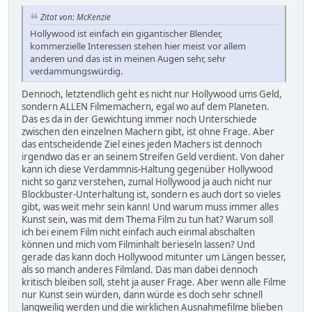
Zitat von: McKenzie
Hollywood ist einfach ein gigantischer Blender,
kommerzielle Interessen stehen hier meist vor allem
anderen und das ist in meinen Augen sehr, sehr
verdammungswürdig.
Dennoch, letztendlich geht es nicht nur Hollywood ums Geld,
sondern ALLEN Filmemachern, egal wo auf dem Planeten.
Das es da in der Gewichtung immer noch Unterschiede
zwischen den einzelnen Machern gibt, ist ohne Frage. Aber
das entscheidende Ziel eines jeden Machers ist dennoch
irgendwo das er an seinem Streifen Geld verdient. Von daher
kann ich diese Verdammnis-Haltung gegenüber Hollywood
nicht so ganz verstehen, zumal Hollywood ja auch nicht nur
Blockbuster-Unterhaltung ist, sondern es auch dort so vieles
gibt, was weit mehr sein kann! Und warum muss immer alles
Kunst sein, was mit dem Thema Film zu tun hat? Warum soll
ich bei einem Film nicht einfach auch einmal abschalten
können und mich vom Filminhalt berieseln lassen? Und
gerade das kann doch Hollywood mitunter um Längen besser,
als so manch anderes Filmland. Das man dabei dennoch
kritisch bleiben soll, steht ja auser Frage. Aber wenn alle Filme
nur Kunst sein würden, dann würde es doch sehr schnell
langweilig werden und die wirklichen Ausnahmefilme blieben