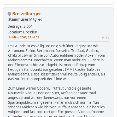
Bretzelburger
Stammuser
Mitglied
Beiträge: 2.051
Location: Dresden
14 März 2007, 23:40:02
#157
Im Grunde ist es völlig unsinnig sich über Regisseure wie
Antonioni, Fellini, Bergmann, Rosselini, Truffaut, Godard,
Chabrol usw. im Sinne von Autorenfilmern oder Abkehr vom
Mainstream zu unterhalten. Wenn man mehr als 30 Jahre in
der Filmgeschichte zurückgeht, ist man im Prinzip vom
heutigen Standpunkt aus gesehen, IMMER außerhalb des
Mainstreams. Dabei klassifizieren wir heute völlig anders, als
das zur Entstehungszeit der Filme war.
Zum Einen waren Godard, Truffaut und die gesamte
Nouevelle Vague Ende der 50er, Anfang der 60er total
angesagt und wurden keineswegs nur von einem
Spartenpublikum angesehen - man muß sich nur mal "Ein
schönes Mädchen wie ich" von Truffaut ansehen, ein herrlich
vulgärer und fast comicartiger Film (dessen Videoaufnahme
ich leider vor einigen Jahren in geistiger Umnachtung