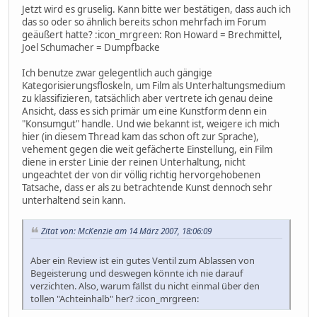
Jetzt wird es gruselig. Kann bitte wer bestätigen, dass auch ich
das so oder so ähnlich bereits schon mehrfach im Forum
geäußert hatte? :icon_mrgreen: Ron Howard = Brechmittel,
Joel Schumacher = Dumpfbacke
Ich benutze zwar gelegentlich auch gängige
Kategorisierungsfloskeln, um Film als Unterhaltungsmedium
zu klassifizieren, tatsächlich aber vertrete ich genau deine
Ansicht, dass es sich primär um eine Kunstform denn ein
"Konsumgut" handle. Und wie bekannt ist, weigere ich mich
hier (in diesem Thread kam das schon oft zur Sprache),
vehement gegen die weit gefächerte Einstellung, ein Film
diene in erster Linie der reinen Unterhaltung, nicht
ungeachtet der von dir völlig richtig hervorgehobenen
Tatsache, dass er als zu betrachtende Kunst dennoch sehr
unterhaltend sein kann.
Zitat von: McKenzie am 14 März 2007, 18:06:09
Aber ein Review ist ein gutes Ventil zum Ablassen von
Begeisterung und deswegen könnte ich nie darauf
verzichten. Also, warum fällst du nicht einmal über den
tollen "Achteinhalb" her? :icon_mrgreen: