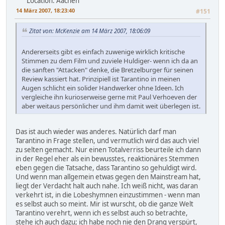
Location: Aachen
14 März 2007, 18:23:40
#151
Zitat von: McKenzie am 14 März 2007, 18:06:09
Andererseits gibt es einfach zuwenige wirklich kritische
Stimmen zu dem Film und zuviele Huldiger- wenn ich da an
die sanften "Attacken" denke, die Bretzelburger für seinen
Review kassiert hat. Prinzipiell ist Tarantino in meinen
Augen schlicht ein solider Handwerker ohne Ideen. Ich
vergleiche ihn kurioserweise gerne mit Paul Verhoeven der
aber weitaus persönlicher und ihm damit weit überlegen ist.
Das ist auch wieder was anderes. Natürlich darf man
Tarantino in Frage stellen, und vermutlich wird das auch viel
zu selten gemacht. Nur einen Totalverriss beurteile ich dann
in der Regel eher als ein bewusstes, reaktionäres Stemmen
eben gegen die Tatsache, dass Tarantino so gehuldigt wird.
Und wenn man allgemein etwas gegen den Mainstream hat,
liegt der Verdacht halt auch nahe. Ich weiß nicht, was daran
verkehrt ist, in die Lobeshymnen einzustimmen - wenn man
es selbst auch so meint. Mir ist wurscht, ob die ganze Welt
Tarantino verehrt, wenn ich es selbst auch so betrachte,
stehe ich auch dazu; ich habe noch nie den Drang verspürt,