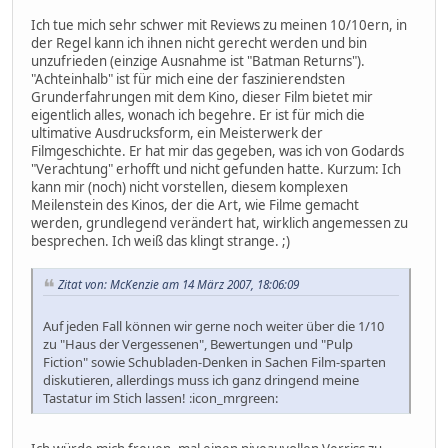
Ich tue mich sehr schwer mit Reviews zu meinen 10/10ern, in
der Regel kann ich ihnen nicht gerecht werden und bin
unzufrieden (einzige Ausnahme ist "Batman Returns").
"Achteinhalb" ist für mich eine der faszinierendsten
Grunderfahrungen mit dem Kino, dieser Film bietet mir
eigentlich alles, wonach ich begehre. Er ist für mich die
ultimative Ausdrucksform, ein Meisterwerk der
Filmgeschichte. Er hat mir das gegeben, was ich von Godards
"Verachtung" erhofft und nicht gefunden hatte. Kurzum: Ich
kann mir (noch) nicht vorstellen, diesem komplexen
Meilenstein des Kinos, der die Art, wie Filme gemacht
werden, grundlegend verändert hat, wirklich angemessen zu
besprechen. Ich weiß das klingt strange. ;)
Zitat von: McKenzie am 14 März 2007, 18:06:09
Auf jeden Fall können wir gerne noch weiter über die 1/10
zu "Haus der Vergessenen", Bewertungen und "Pulp
Fiction" sowie Schubladen-Denken in Sachen Film-sparten
diskutieren, allerdings muss ich ganz dringend meine
Tastatur im Stich lassen! :icon_mrgreen: