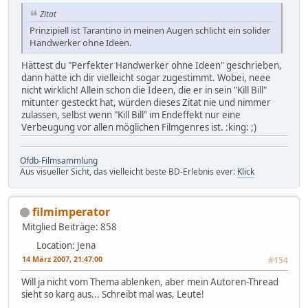
Zitat
Prinzipiell ist Tarantino in meinen Augen schlicht ein solider
Handwerker ohne Ideen.
Hättest du "Perfekter Handwerker ohne Ideen" geschrieben,
dann hätte ich dir vielleicht sogar zugestimmt. Wobei, neee
nicht wirklich! Allein schon die Ideen, die er in sein "Kill Bill"
mitunter gesteckt hat, würden dieses Zitat nie und nimmer
zulassen, selbst wenn "Kill Bill" im Endeffekt nur eine
Verbeugung vor allen möglichen Filmgenres ist. :king: ;)
Ofdb-Filmsammlung
Aus visueller Sicht, das vielleicht beste BD-Erlebnis ever:
Klick
filmimperator
Mitglied
Beiträge: 858
Location: Jena
14 März 2007, 21:47:00
#154
Will ja nicht vom Thema ablenken, aber mein Autoren-Thread
sieht so karg aus... Schreibt mal was, Leute!