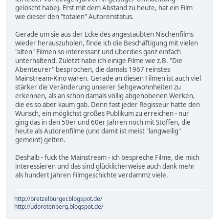
gelöscht habe). Erst mit dem Abstand zu heute, hat ein Film
wie dieser den "totalen" Autorenstatus.
Gerade um sie aus der Ecke des angestaubten Nischenfilms
wieder herauszuholen, finde ich die Beschäftigung mit vielen
"alten" Filmen so interessant und überdies ganz einfach
unterhaltend. Zuletzt habe ich einige Filme wie z.B. "Die
Abenteurer" besprochen, die damals 1967 reinstes
Mainstream-Kino waren. Gerade an diesen Filmen ist auch viel
stärker die Veränderung unserer Sehgewohnheiten zu
erkennen, als an schon damals völlig abgehobenen Werken,
die es so aber kaum gab. Denn fast jeder Regisseur hatte den
Wunsch, ein möglichst großes Publikum zu erreichen - nur
ging das in den 50er und 60er Jahren noch mit Stoffen, die
heute als Autorenfilme (und damit ist meist "langweilig"
gemeint) gelten.
Deshalb - fuck the Mainstream - ich bespreche Filme, die mich
interessieren und das sind glücklicherweise auch dank mehr
als hundert Jahren Filmgeschichte verdammz viele.
http://bretzelburger.blogspot.de/
http://udorotenberg.blogspot.de/