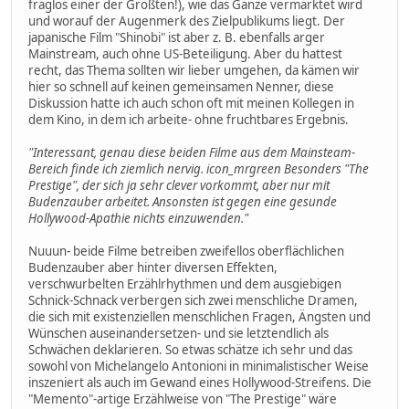
fraglos einer der Größten!), wie das Ganze vermarktet wird
und worauf der Augenmerk des Zielpublikums liegt. Der
japanische Film "Shinobi" ist aber z. B. ebenfalls arger
Mainstream, auch ohne US-Beteiligung. Aber du hattest
recht, das Thema sollten wir lieber umgehen, da kämen wir
hier so schnell auf keinen gemeinsamen Nenner, diese
Diskussion hatte ich auch schon oft mit meinen Kollegen in
dem Kino, in dem ich arbeite- ohne fruchtbares Ergebnis.
"Interessant, genau diese beiden Filme aus dem Mainsteam-
Bereich finde ich ziemlich nervig. icon_mrgreen Besonders "The
Prestige", der sich ja sehr clever vorkommt, aber nur mit
Budenzauber arbeitet. Ansonsten ist gegen eine gesunde
Hollywood-Apathie nichts einzuwenden."
Nuuun- beide Filme betreiben zweifellos oberflächlichen
Budenzauber aber hinter diversen Effekten,
verschwurbelten Erzählrhythmen und dem ausgiebigen
Schnick-Schnack verbergen sich zwei menschliche Dramen,
die sich mit existenziellen menschlichen Fragen, Ängsten und
Wünschen auseinandersetzen- und sie letztendlich als
Schwächen deklarieren. So etwas schätze ich sehr und das
sowohl von Michelangelo Antonioni in minimalistischer Weise
inszeniert als auch im Gewand eines Hollywood-Streifens. Die
"Memento"-artige Erzählweise von "The Prestige" wäre