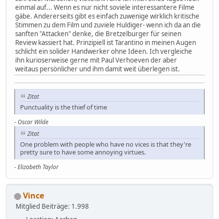
einmal auf... Wenn es nur nicht soviele interessantere Filme
gäbe. Andererseits gibt es einfach zuwenige wirklich kritische
Stimmen zu dem Film und zuviele Huldiger- wenn ich da an die
sanften "Attacken" denke, die Bretzelburger für seinen
Review kassiert hat. Prinzipiell ist Tarantino in meinen Augen
schlicht ein solider Handwerker ohne Ideen. Ich vergleiche
ihn kurioserweise gerne mit Paul Verhoeven der aber
weitaus persönlicher und ihm damit weit überlegen ist.
Zitat
Punctuality is the thief of time
-
Oscar Wilde
Zitat
One problem with people who have no vices is that they're
pretty sure to have some annoying virtues.
-
Elizabeth Taylor
Vince
Mitglied
Beiträge: 1.998