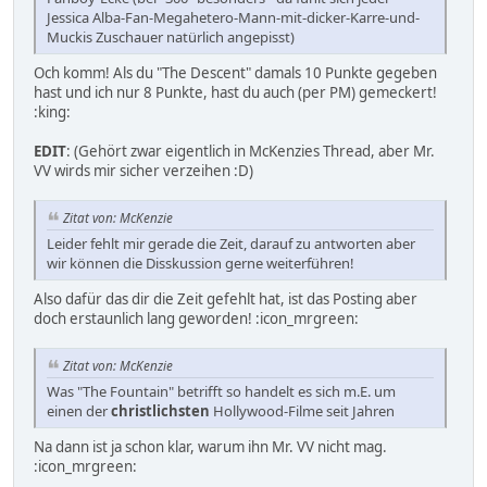
Jessica Alba-Fan-Megahetero-Mann-mit-dicker-Karre-und-
Muckis Zuschauer natürlich angepisst)
Och komm! Als du "The Descent" damals 10 Punkte gegeben
hast und ich nur 8 Punkte, hast du auch (per PM) gemeckert!
:king:
EDIT
: (Gehört zwar eigentlich in McKenzies Thread, aber Mr.
VV wirds mir sicher verzeihen :D)
Zitat von: McKenzie
Leider fehlt mir gerade die Zeit, darauf zu antworten aber
wir können die Disskussion gerne weiterführen!
Also dafür das dir die Zeit gefehlt hat, ist das Posting aber
doch erstaunlich lang geworden! :icon_mrgreen:
Zitat von: McKenzie
Was "The Fountain" betrifft so handelt es sich m.E. um
einen der
christlichsten
Hollywood-Filme seit Jahren
Na dann ist ja schon klar, warum ihn Mr. VV nicht mag.
:icon_mrgreen: