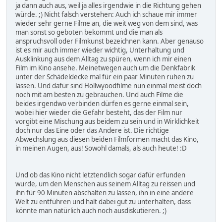
ja dann auch aus, weil ja alles irgendwie in die Richtung gehen
würde. ;) Nicht falsch verstehen: Auch ich schaue mir immer
wieder sehr gerne Filme an, die weit weg von dem sind, was
man sonst so geboten bekommt und die man als
anspruchsvoll oder Filmkunst bezeichnen kann. Aber genauso
ist es mir auch immer wieder wichtig, Unterhaltung und
Ausklinkung aus dem Alltag zu spüren, wenn ich mir einen
Film im Kino ansehe. Meinetwegen auch um die Denkfabrik
unter der Schädeldecke mal für ein paar Minuten ruhen zu
lassen. Und dafür sind Hollwyoodfilme nun einmal meist doch
noch mit am besten zu gebrauchen. Und auch Filme die
beides irgendwo verbinden dürfen es gerne einmal sein,
wobei hier wieder die Gefahr besteht, das der Film nur
vorgibt eine Mischung aus beidem zu sein und in Wirklichkeit
doch nur das Eine oder das Andere ist. Die richtige
Abwechslung aus diesen beiden Filmformen macht das Kino,
in meinen Augen, aus! Sowohl damals, als auch heute! :D
Und ob das Kino nicht letztendlich sogar dafür erfunden
wurde, um den Menschen aus seinem Alltag zu reissen und
ihn für 90 Minuten abschalten zu lassen, ihn in eine andere
Welt zu entführen und halt dabei gut zu unterhalten, dass
könnte man natürlich auch noch ausdiskutieren. ;)