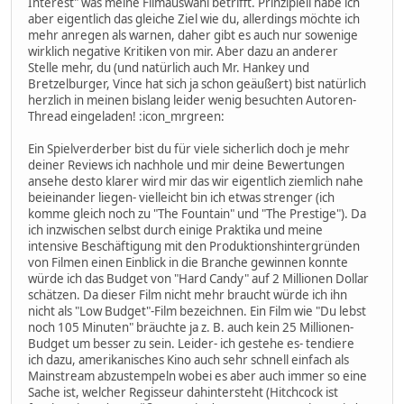
Interest" was meine Filmauswahl betrifft. Prinzipiell habe ich
aber eigentlich das gleiche Ziel wie du, allerdings möchte ich
mehr anregen als warnen, daher gibt es auch nur sowenige
wirklich negative Kritiken von mir. Aber dazu an anderer
Stelle mehr, du (und natürlich auch Mr. Hankey und
Bretzelburger, Vince hat sich ja schon geäußert) bist natürlich
herzlich in meinen bislang leider wenig besuchten Autoren-
Thread eingeladen! :icon_mrgreen:
Ein Spielverderber bist du für viele sicherlich doch je mehr
deiner Reviews ich nachhole und mir deine Bewertungen
ansehe desto klarer wird mir das wir eigentlich ziemlich nahe
beieinander liegen- vielleicht bin ich etwas strenger (ich
komme gleich noch zu "The Fountain" und "The Prestige"). Da
ich inzwischen selbst durch einige Praktika und meine
intensive Beschäftigung mit den Produktionshintergründen
von Filmen einen Einblick in die Branche gewinnen konnte
würde ich das Budget von "Hard Candy" auf 2 Millionen Dollar
schätzen. Da dieser Film nicht mehr braucht würde ich ihn
nicht als "Low Budget"-Film bezeichnen. Ein Film wie "Du lebst
noch 105 Minuten" bräuchte ja z. B. auch kein 25 Millionen-
Budget um besser zu sein. Leider- ich gestehe es- tendiere
ich dazu, amerikanisches Kino auch sehr schnell einfach als
Mainstream abzustempeln wobei es aber auch immer so eine
Sache ist, welcher Regisseur dahintersteht (Hitchcock ist