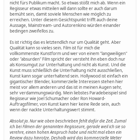
nicht fürs Publikum macht. So etwas stößt mich ab. Wenn ein
Regisseur etwas mitteilen will dann sollte er auch darum
bemüht sein, damit soviele Menschen wie möglich zu
erreichen. Unter diesem Gesichtspunkt trifft auch deine
Aussage, Mainstream- und Autorenkino würden einander
bedingen zweifellos zu.
Es ist richtig das es letztendlich nur um Qualität geht. Aber
Qualität kann so vieles sein. Film ist für mich die
vollkommenste Kunstform und wer von einem "langweiligen"
oder "absurden" Film spricht der versteht ihn eben doch nur
als Konsumgut zur Unterhaltung und nicht als Kunst. Und die
Kunst muss schließlich die Unterhaltung nicht ausschließen,
Kunst kann sogar unterhaltend sein. Hollywood ist einfach ein
gigantischer Blender, kommerzielle Interessen stehen hier
meist vor allem anderen und das ist in meinen Augen sehr,
sehr verdammungswürdig. Mein liebstes Paradebeispiel sind
Regisseur wie Joel Schumacher oder Ron Howard-
Auftragsfilmer, von Kunst kann hier keine Rede sein, auch
wenn der nackte Unterhaltungswert stimmt.
Absolut ja. Nur wie oben beschrieben fehlt dafür die Zeit. Zumal
ich bei Filmen der genannten Regisseure, gerade weil ich sie so
verehre, einen hohen Anspruch habe und nicht mal eben ein
Review dazu hinrotze. Deshalb wird das kommerzielle Metier