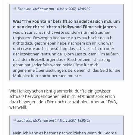
Zitat von: McKenzie am 14 März 2007, 18:06:09
Was "The Fountain" betrifft so handelt es sich m.E. um
einen der christlichsten Hollywood-Filme seit Jahren
-
was ich zunächst nicht werte sondern nur mit Staunen
registriere. Deswegen bedauere ich es auch sehr das ich
nichts dazu geschrieben habe, nachdem ich im Kino war
und erwarte auch sehnsüchtig das sich vielleicht du oder
der inzwischen "abtrünnige" Björn Last zu dem Film äußern,
nachdem Bretzelburger das z. B. schon ziemlich streng
getan hat. Jedenfalls waren beide Filme für mich
angenehme Überraschungen, bei denen ich das Geld für die
Multiplex-Karte nicht bereuen musste.
Wie Hankey schon richtig anmerkt, dürfte ein gewisser
schwarz hervorgehobener Teil mich jetzt nicht sonderlich
dazu bewegen, den Film noch nachzuholen. Aber auf DVD,
wer weiß.
Zitat von: McKenzie am 14 März 2007, 18:06:09
Nein, ich kann es bestens nachvollziehen wenn du George