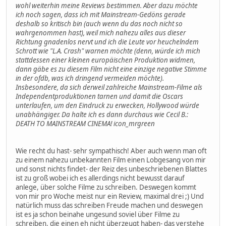
wohl weiterhin meine Reviews bestimmen. Aber dazu möchte
ich noch sagen, dass ich mit Mainstream-Gedöns gerade
deshalb so kritisch bin (auch wenn du das noch nicht so
wahrgenommen hast), weil mich nahezu alles aus dieser
Richtung gnadenlos nervt und ich die Leute vor heuchelndem
Schrott wie "L.A. Crash" warnen möchte (denn, würde ich mich
stattdessen einer kleinen europäischen Produktion widmen,
dann gäbe es zu diesem Film nicht eine einzige negative Stimme
in der ofdb, was ich dringend vermeiden möchte).
Insbesondere, da sich derweil zahlreiche Mainstream-Filme als
Independentproduktionen tarnen und damit die Oscars
unterlaufen, um den Eindruck zu erwecken, Hollywood würde
unabhängiger. Da halte ich es dann durchaus wie Cecil B.:
DEATH TO MAINSTREAM CINEMA! icon_mrgreen
Wie recht du hast- sehr sympathisch! Aber auch wenn man oft
zu einem nahezu unbekannten Film einen Lobgesang von mir
und sonst nichts findet- der Reiz des unbeschriebenen Blattes
ist zu groß wobei ich es allerdings nicht bewusst darauf
anlege, über solche Filme zu schreiben. Deswegen kommt
von mir pro Woche meist nur ein Review, maximal drei ;) Und
natürlich muss das schreiben Freude machen und deswegen
ist es ja schon beinahe ungesund soviel über Filme zu
schreiben, die einen eh nicht überzeugt haben- das verstehe