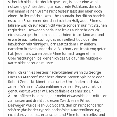
sicherlich nicht erforderlich gewesen, ist aber eine wohl
notwendige Anbiederung an das breite Publikum, das sich
von einem reinen Drama nicht fesseln lässt und eben doch
einen Thriller möchte. Was "The Fountain" betrifft so handelt
es sich m.E. um einen der christlichsten Hollywood-Filme seit
Jahren- was ich zunächst nicht werte sondern nur mit Staunen
registriere. Deswegen bedauere ich es auch sehr das ich
nichts dazu geschrieben habe, nachdem ich im Kino war und
erwarte auch sehnsüchtig das sich vielleicht du oder der
inzwischen "abtrünnige" Björn Last zu dem Film äußern,
nachdem Bretzelburger das z. B. schon ziemlich streng getan
hat. Jedenfalls waren beide Filme für mich angenehme
Überraschungen, bei denen ich das Geld für die Multiplex-
Karte nicht bereuen musste.
Nein, ich kann es bestens nachvollziehen wenn du George
Lucas als Autorenfilmer bezeichnest. Steven Spielberg oder
Robert Zemeckis könnte man unter Umständen auch dazu
zählen. Wenn ein Autorenfilmer eben ein Regisseur ist, der
genau das tut was er will. Ich definiere es eher so: Ein
Autorenfilmer ist jemand, der meint etwas wichtiges mitteilen
zu müssen und dreht zu diesem Zweck seine Filme.
Deswegen würde Jean-Luc Godard, den ich nicht sonderlich
schätze (das ist der typisch-hochnäsige Autorenfilmer-Typ)
nicht dazu zählen da er anscheinend Filme für sich selbst und