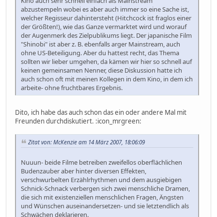
Kino auch sehr schnell einfach als Mainstream
abzustempeln wobei es aber auch immer so eine Sache ist,
welcher Regisseur dahintersteht (Hitchcock ist fraglos einer
der Größten!), wie das Ganze vermarktet wird und worauf
der Augenmerk des Zielpublikums liegt. Der japanische Film
"Shinobi" ist aber z. B. ebenfalls arger Mainstream, auch
ohne US-Beteiligung. Aber du hattest recht, das Thema
sollten wir lieber umgehen, da kämen wir hier so schnell auf
keinen gemeinsamen Nenner, diese Diskussion hatte ich
auch schon oft mit meinen Kollegen in dem Kino, in dem ich
arbeite- ohne fruchtbares Ergebnis.
Dito, ich habe das auch schon das ein oder andere Mal mit
Freunden durchdiskutiert. :icon_mrgreen:
Zitat von: McKenzie am 14 März 2007, 18:06:09
Nuuun- beide Filme betreiben zweifellos oberflächlichen
Budenzauber aber hinter diversen Effekten,
verschwurbelten Erzählrhythmen und dem ausgiebigen
Schnick-Schnack verbergen sich zwei menschliche Dramen,
die sich mit existenziellen menschlichen Fragen, Ängsten
und Wünschen auseinandersetzen- und sie letztendlich als
Schwächen deklarieren.