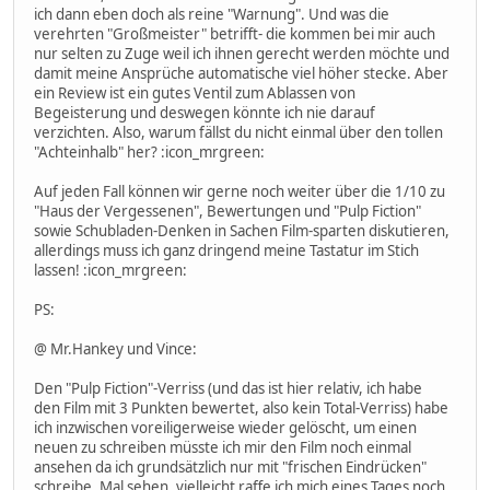
ich dann eben doch als reine "Warnung". Und was die
verehrten "Großmeister" betrifft- die kommen bei mir auch
nur selten zu Zuge weil ich ihnen gerecht werden möchte und
damit meine Ansprüche automatische viel höher stecke. Aber
ein Review ist ein gutes Ventil zum Ablassen von
Begeisterung und deswegen könnte ich nie darauf
verzichten. Also, warum fällst du nicht einmal über den tollen
"Achteinhalb" her? :icon_mrgreen:
Auf jeden Fall können wir gerne noch weiter über die 1/10 zu
"Haus der Vergessenen", Bewertungen und "Pulp Fiction"
sowie Schubladen-Denken in Sachen Film-sparten diskutieren,
allerdings muss ich ganz dringend meine Tastatur im Stich
lassen! :icon_mrgreen:
PS:
@ Mr.Hankey und Vince:
Den "Pulp Fiction"-Verriss (und das ist hier relativ, ich habe
den Film mit 3 Punkten bewertet, also kein Total-Verriss) habe
ich inzwischen voreiligerweise wieder gelöscht, um einen
neuen zu schreiben müsste ich mir den Film noch einmal
ansehen da ich grundsätzlich nur mit "frischen Eindrücken"
schreibe. Mal sehen, vielleicht raffe ich mich eines Tages noch