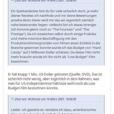
Zitat von: McKenzie am 14 März 2007, 18:06:09
Ein Spielverderber bist du für viele sicherlich doch, je mehr
deiner Reviews ich nachhole und mir deine Bewertungen
ansehe desto klarer wird mir das wir eigentlich ziemlich
nahe beieinander liegen- vielleicht bin ich etwas strenger
(ich komme gleich noch zu "The Fountain" und "The
Prestige"). Da ich inzwischen selbst durch einige Praktika
und meine intensive Beschäftigung mit den
Produktionshintergründen von Filmen einen Einblick in die
Branche gewinnen konnte würde ich das Budget von "Hard
Candy" auf 2 Millionen Dollar schätzen. Da dieser Film nicht
mehr braucht würde ich ihn nicht als "Low Budget"-Film
bezeichnen.
Er hat knapp 1 Mio. US-Dollar gekostet (Quelle: DVD). Das ist
sicherlich nicht wenig, aber eigentlich in dem Rahmen, was
man für US-Independentverhältnisse wohl noch als Low
Budget-Film bezeichnen könnte.
Zitat von: McKenzie am 14 März 2007, 18:06:09
Leider- ich gestehe es- tendiere ich dazu, amerikanisches