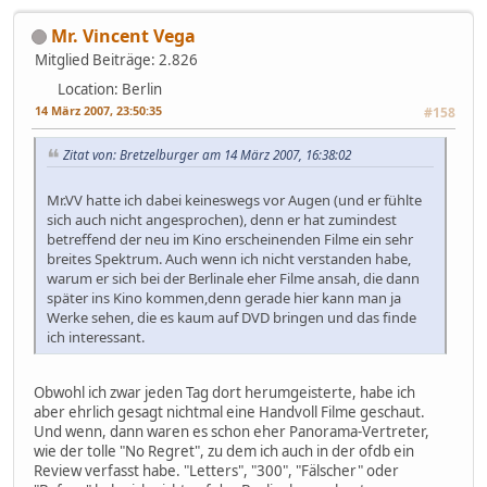
Mr. Vincent Vega
Mitglied
Beiträge: 2.826
Location: Berlin
14 März 2007, 23:50:35
#158
Zitat von: Bretzelburger am 14 März 2007, 16:38:02
Mr.VV hatte ich dabei keineswegs vor Augen (und er fühlte
sich auch nicht angesprochen), denn er hat zumindest
betreffend der neu im Kino erscheinenden Filme ein sehr
breites Spektrum. Auch wenn ich nicht verstanden habe,
warum er sich bei der Berlinale eher Filme ansah, die dann
später ins Kino kommen,denn gerade hier kann man ja
Werke sehen, die es kaum auf DVD bringen und das finde
ich interessant.
Obwohl ich zwar jeden Tag dort herumgeisterte, habe ich
aber ehrlich gesagt nichtmal eine Handvoll Filme geschaut.
Und wenn, dann waren es schon eher Panorama-Vertreter,
wie der tolle "No Regret", zu dem ich auch in der ofdb ein
Review verfasst habe. "Letters", "300", "Fälscher" oder