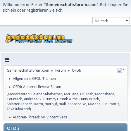
Willkommen im Forum "
Gemeinschaftsforum.com
". Bitte
loggen Sie
sich ein
oder
registrieren Sie sich
.
Gemeinschaftsforum.com
Forum
OFDb
►
►
Allgemeine OFDb-Themen
►
OFDb-Autoren: Review-Forum
►
(Moderatoren:
Palaber-Rhabarber
,
McClane
,
Dr. Kosh
,
Moonshade
,
Countach
,
andreas82
,
Crumby Crumb & the Cunty Bunch
,
Splatter-Fanatic
,
Karm
,
morb_d
,
mali
,
666psheiko
,
MMeXX
,
Sir Francis
,
TakaTukaLand
)
Autoren-Thread: Mr. Vincent Vega
►
OFDb