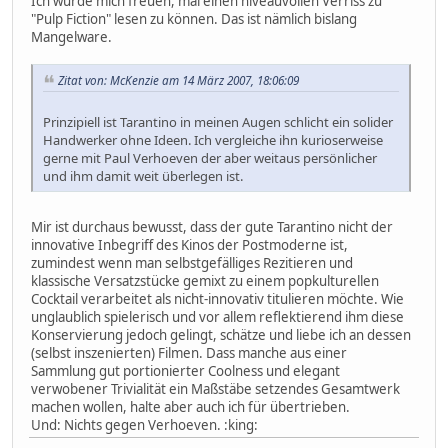
Ich würde mich freuen, mal einen niveauvollen Verriss zu
"Pulp Fiction" lesen zu können. Das ist nämlich bislang
Mangelware.
Zitat von: McKenzie am 14 März 2007, 18:06:09
Prinzipiell ist Tarantino in meinen Augen schlicht ein solider
Handwerker ohne Ideen. Ich vergleiche ihn kurioserweise
gerne mit Paul Verhoeven der aber weitaus persönlicher
und ihm damit weit überlegen ist.
Mir ist durchaus bewusst, dass der gute Tarantino nicht der
innovative Inbegriff des Kinos der Postmoderne ist,
zumindest wenn man selbstgefälliges Rezitieren und
klassische Versatzstücke gemixt zu einem popkulturellen
Cocktail verarbeitet als nicht-innovativ titulieren möchte. Wie
unglaublich spielerisch und vor allem reflektierend ihm diese
Konservierung jedoch gelingt, schätze und liebe ich an dessen
(selbst inszenierten) Filmen. Dass manche aus einer
Sammlung gut portionierter Coolness und elegant
verwobener Trivialität ein Maßstäbe setzendes Gesamtwerk
machen wollen, halte aber auch ich für übertrieben.
Und: Nichts gegen Verhoeven. :king: