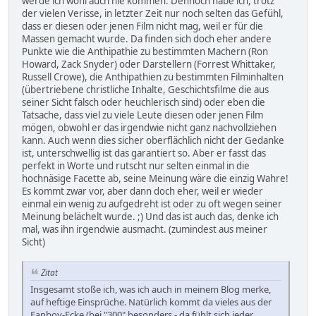
werde ich wohl auch nie kommen. Dennoch habe ich, trotz
der vielen Verisse, in letzter Zeit nur noch selten das Gefühl,
dass er diesen oder jenen Film nicht mag, weil er für die
Massen gemacht wurde. Da finden sich doch eher andere
Punkte wie die Anthipathie zu bestimmten Machern (Ron
Howard, Zack Snyder) oder Darstellern (Forrest Whittaker,
Russell Crowe), die Anthipathien zu bestimmten Filminhalten
(übertriebene christliche Inhalte, Geschichtsfilme die aus
seiner Sicht falsch oder heuchlerisch sind) oder eben die
Tatsache, dass viel zu viele Leute diesen oder jenen Film
mögen, obwohl er das irgendwie nicht ganz nachvollziehen
kann. Auch wenn dies sicher oberflächlich nicht der Gedanke
ist, unterschwellig ist das garantiert so. Aber er fasst das
perfekt in Worte und rutscht nur selten einmal in die
hochnäsige Facette ab, seine Meinung wäre die einzig Wahre!
Es kommt zwar vor, aber dann doch eher, weil er wieder
einmal ein wenig zu aufgedreht ist oder zu oft wegen seiner
Meinung belächelt wurde. ;) Und das ist auch das, denke ich
mal, was ihn irgendwie ausmacht. (zumindest aus meiner
Sicht)
Zitat
Insgesamt stoße ich, was ich auch in meinem Blog merke,
auf heftige Einsprüche. Natürlich kommt da vieles aus der
Fanboy-Ecke (bei "300" besonders - da fühlt sich jeder