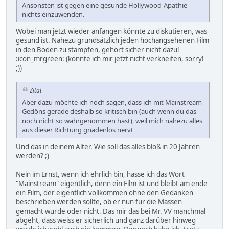
Ansonsten ist gegen eine gesunde Hollywood-Apathie
nichts einzuwenden.
Wobei man jetzt wieder anfangen könnte zu diskutieren, was
gesund ist. Nahezu grundsätzlich jeden hochangsehenen Film
in den Boden zu stampfen, gehört sicher nicht dazu!
:icon_mrgreen: (konnte ich mir jetzt nicht verkneifen, sorry!
;))
Zitat
Aber dazu möchte ich noch sagen, dass ich mit Mainstream-
Gedöns gerade deshalb so kritisch bin (auch wenn du das
noch nicht so wahrgenommen hast), weil mich nahezu alles
aus dieser Richtung gnadenlos nervt
Und das in deinem Alter. Wie soll das alles bloß in 20 Jahren
werden? ;)
Nein im Ernst, wenn ich ehrlich bin, hasse ich das Wort
"Mainstream" eigentlich, denn ein Film ist und bleibt am ende
ein Film, der eigentlich vollkommen ohne den Gedanken
beschrieben werden sollte, ob er nun für die Massen
gemacht wurde oder nicht. Das mir das bei Mr. VV manchmal
abgeht, dass weiss er sicherlich und ganz darüber hinweg