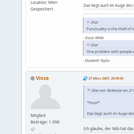
Location: Wien
Das liegt auch im Auge des 
Gespeichert
Zitat
Punctuality is the thief of 
-
Oscar Wilde
Zitat
One problem with people wh
-
Elizabeth Taylor
Vince
27 März 2007, 20:09:05
Zitat von: McKenzie am 27 
*Hust*
Das liegt auch im Auge des
Mitglied
Beiträge: 1.998
Ich glaube, der Nibi hat da