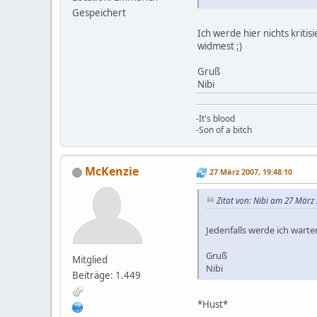
Gespeichert
Ich werde hier nichts kritis
widmest ;)
Gruß
Nibi
-It's blood
-Son of a bitch
McKenzie
27 März 2007, 19:48:10
Zitat von: Nibi am 27 März 
Jedenfalls werde ich warte
Gruß
Mitglied
Nibi
Beiträge: 1.449
*Hust*