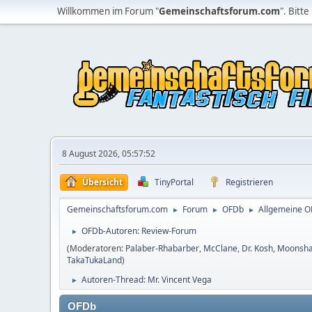
Willkommen im Forum "
Gemeinschaftsforum.com
". Bitte
8 August 2026, 05:57:52
Übersicht
TinyPortal
Registrieren
Gemeinschaftsforum.com
Forum
OFDb
Allgemeine 
►
►
►
OFDb-Autoren: Review-Forum
►
(Moderatoren:
Palaber-Rhabarber
,
McClane
,
Dr. Kosh
,
Moonsh
TakaTukaLand
)
Autoren-Thread: Mr. Vincent Vega
►
OFDb