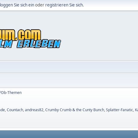
loggen Sie sich ein
oder
registrieren Sie sich
.
OFDb-Themen
ade
,
Countach
,
andreas82
,
Crumby Crumb & the Cunty Bunch
,
Splatter-Fanatic
,
K