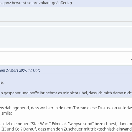
as ganz bewusst so provokant geäußert. ;)
a am 27 März 2007, 17:17:45
e:
on gespannt und hoffe ihr nehmt es mir nicht übel, dass ich mich daran nicht 
is dahingehend, dass wir hier in deinem Thread diese Diskussion unterl
_smile:
jetzt die neuen "Star Wars"-Filme als "wegweisend" bezeichnest, dann mu
 III und Co.? Darauf, dass man den Zuschauer mit tricktechnisch einwa