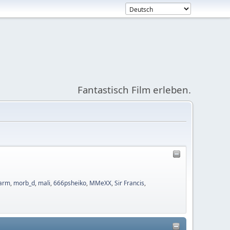
Fantastisch Film erleben.
arm
,
morb_d
,
mali
,
666psheiko
,
MMeXX
,
Sir Francis
,