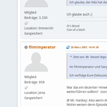
Ich glaube, der Nibi hat d
Mitglied
Ich glaube auch ;)
Beiträge: 3.330
-It's blood
Location: Emmerich
-Son of a bitch
Gespeichert
filmimperator
28 März 2007, 14:41:39
Zitat von: Mr. Vincent Veg
An filmimperator und Sarg
Ich verfolge Eure Diskussi
Mitglied
Beiträge: 858
War das ein dezenter Hinwe
weiterführen sollten? :icon
Location: Jena
Gespeichert
@ Mr. Hankey: Also wenn du 
Wohin weisen denn Episode