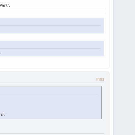
Wars".
.
#183
s".