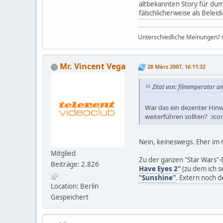
altbekannten Story für dum
fälschlicherweise als Belei
Unterschiedliche Meinungen? C
Mr. Vincent Vega
28 März 2007, 16:11:32
Zitat von: filmimperator a
War das ein dezenter Hinw
weiterführen sollten? :ico
Nein, keineswegs. Eher im 
Mitglied
Zu der ganzen "Star Wars"-B
Beiträge: 2.826
Have Eyes 2"
(zu dem ich s
"Sunshine"
. Extern noch d
Location: Berlin
Gespeichert