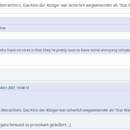
Betrachters. Das Kino der 40ziger war sicherlich wegweisender als "Star 
time
o have no vices is that they're pretty sure to have some annoying virtues
März 2007, 19:48:10
 Betrachters. Das Kino der 40ziger war sicherlich wegweisender als "Star War
s ganz bewusst so provokant geäußert. ;)