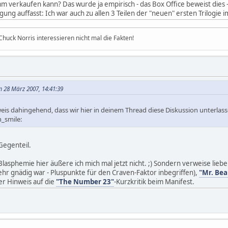
m verkaufen kann? Das wurde ja empirisch - das Box Office beweist dies -
digung auffasst: Ich war auch zu allen 3 Teilen der "neuen" ersten Trilogi
huck Norris interessieren nicht mal die Fakten!
m 28 März 2007, 14:41:39
eis dahingehend, dass wir hier in deinem Thread diese Diskussion unterla
n_smile:
Gegenteil.
lasphemie hier äußere ich mich mal jetzt nicht. ;) Sondern verweise lie
ehr gnädig war - Pluspunkte für den Craven-Faktor inbegriffen),
"Mr. Bea
er Hinweis auf die
"The Number 23"
-Kurzkritik beim Manifest.