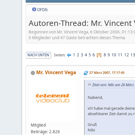
OFDb
Autoren-Thread: Mr. Vincent
Begonnen von Mr. Vincent Vega, 6 Oktober 2006, 01:13:
0 Mitglieder und 47 Gäste betrachten dieses Thema.
1
2
3
4
5
6
8
9
10
11
12
1
Seiten
NACH UNTEN
7
Mr. Vincent Vega
27 März 2007, 17:17:45
Zitat von: Nibi am 26 März 
Nabend,
ich habe mal gerade deine 
absehbarer Zeit damit zu 
Gruß
Mitglied
Nibi
Beiträge: 2.826