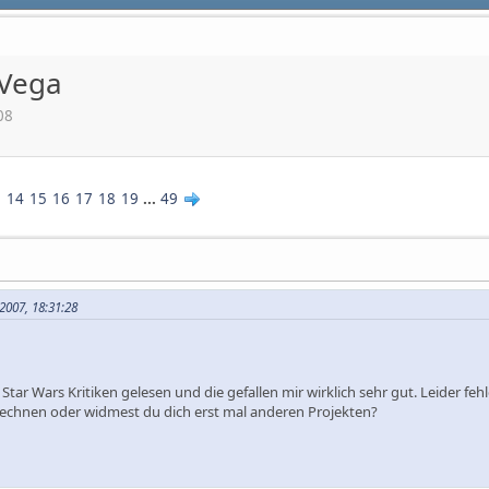
 Vega
08
3
14
15
16
17
18
19
...
49
2007, 18:31:28
Star Wars Kritiken gelesen und die gefallen mir wirklich sehr gut. Leider fe
rechnen oder widmest du dich erst mal anderen Projekten?