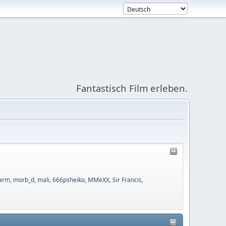
Fantastisch Film erleben.
arm
,
morb_d
,
mali
,
666psheiko
,
MMeXX
,
Sir Francis
,