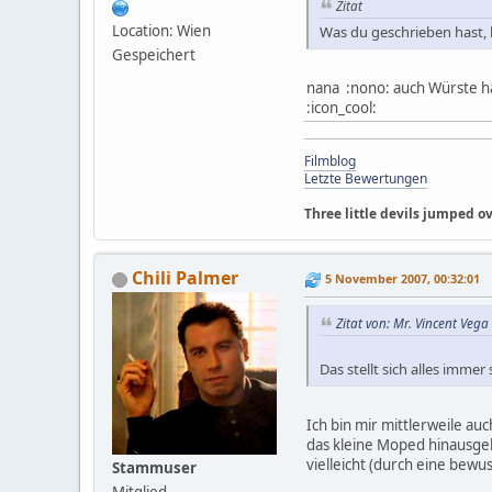
Zitat
Location: Wien
Was du geschrieben hast, k
Gespeichert
nana :nono: auch Würste ha
:icon_cool:
Filmblog
Letzte Bewertungen
Three little devils jumped ove
Chili Palmer
5 November 2007, 00:32:01
Zitat von: Mr. Vincent Veg
Das stellt sich alles immer
Ich bin mir mittlerweile au
das kleine Moped hinausgeh
vielleicht (durch eine bewu
Stammuser