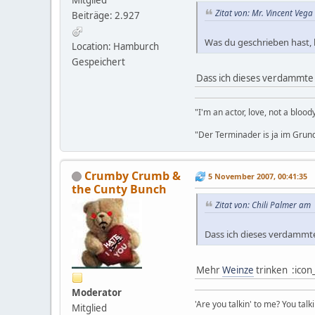
Mitglied
Zitat von: Mr. Vincent Veg
Beiträge: 2.927
Was du geschrieben hast, k
Location: Hamburch
Gespeichert
Dass ich dieses verdammte 
"I'm an actor, love, not a bloo
"Der Terminader is ja im Grund
Crumby Crumb &
5 November 2007, 00:41:35
the Cunty Bunch
Zitat von: Chili Palmer am
Dass ich dieses verdammte
Mehr
Weinze
trinken :ico
Moderator
'Are you talkin' to me? You talk
Mitglied