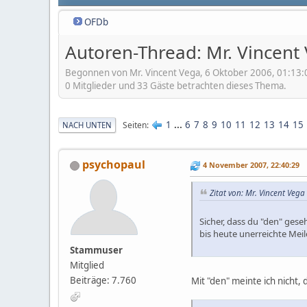
OFDb
Autoren-Thread: Mr. Vincent
Begonnen von Mr. Vincent Vega, 6 Oktober 2006, 01:13:
0 Mitglieder und 33 Gäste betrachten dieses Thema.
1
...
6
7
8
9
10
11
12
13
14
15
Seiten
NACH UNTEN
psychopaul
4 November 2007, 22:40:29
Zitat von: Mr. Vincent Veg
Sicher, dass du "den" geseh
bis heute unerreichte Meil
Stammuser
Mitglied
Beiträge: 7.760
Mit "den" meinte ich nicht,