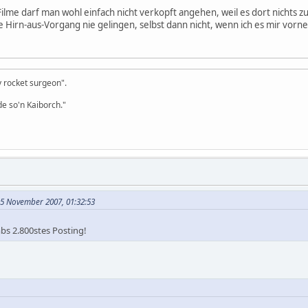
lme darf man wohl einfach nicht verkopft angehen, weil es dort nichts zu
e Hirn-aus-Vorgang nie gelingen, selbst dann nicht, wenn ich es mir vor
dy rocket surgeon".
e so'n Kaiborch."
 5 November 2007, 01:32:53
mbs 2.800stes Posting!