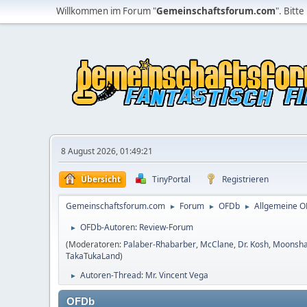
Willkommen im Forum "
Gemeinschaftsforum.com
". Bitte
8 August 2026, 01:49:21
Übersicht
TinyPortal
Registrieren
Gemeinschaftsforum.com
Forum
OFDb
Allgemeine 
►
►
►
OFDb-Autoren: Review-Forum
►
(Moderatoren:
Palaber-Rhabarber
,
McClane
,
Dr. Kosh
,
Moonsh
TakaTukaLand
)
Autoren-Thread: Mr. Vincent Vega
►
OFDb