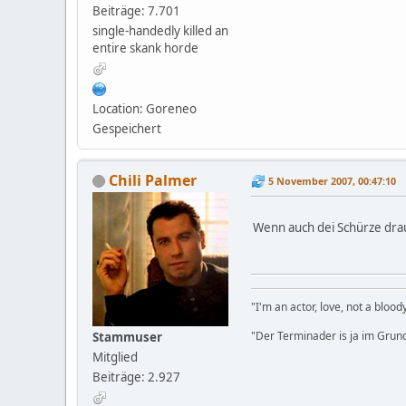
Beiträge: 7.701
single-handedly killed an
entire skank horde
Location: Goreneo
Gespeichert
Chili Palmer
5 November 2007, 00:47:10
Wenn auch dei Schürze drauf
"I'm an actor, love, not a bloo
"Der Terminader is ja im Grund
Stammuser
Mitglied
Beiträge: 2.927