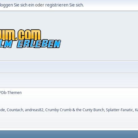
loggen Sie sich ein
oder
registrieren Sie sich
.
OFDb-Themen
ade
,
Countach
,
andreas82
,
Crumby Crumb & the Cunty Bunch
,
Splatter-Fanatic
,
K