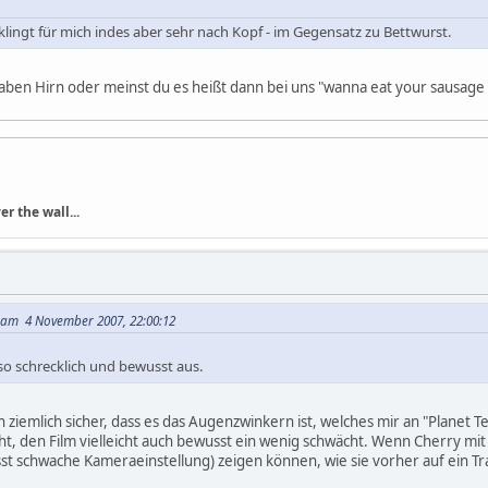
lingt für mich indes aber sehr nach Kopf - im Gegensatz zu Bettwurst.
ben Hirn oder meinst du es heißt dann bei uns "wanna eat your sausage 
r the wall...
a am 4 November 2007, 22:00:12
 so schrecklich und bewusst aus.
ch ziemlich sicher, dass es das Augenzwinkern ist, welches mir an "Planet 
t, den Film vielleicht auch bewusst ein wenig schwächt. Wenn Cherry mit
sst schwache Kameraeinstellung) zeigen können, wie sie vorher auf ein Tra