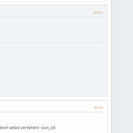
#515
#516
ch selbst verliehen! :icon_lol: