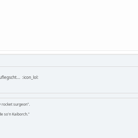
legscht... :icon_lol:
dy rocket surgeon".
e so'n Kaiborch."