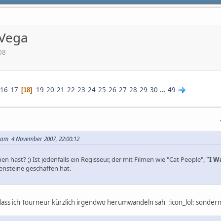
 Vega
08
16
17
19
20
21
22
23
24
25
26
27
28
29
30
...
49
18
a am 4 November 2007, 22:00:12
en hast? ;) Ist jedenfalls ein Regisseur, der mit Filmen wie "Cat People",
"I W
ensteine geschaffen hat.
 dass ich Tourneur kürzlich irgendwo herumwandeln sah :icon_lol: sonder