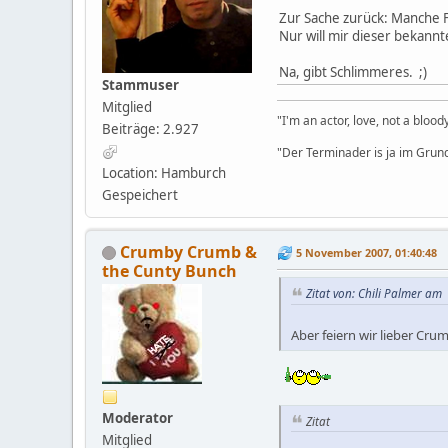
Zur Sache zurück: Manche Fi
Nur will mir dieser bekannt
Na, gibt Schlimmeres. ;)
Stammuser
Mitglied
"I'm an actor, love, not a bloo
Beiträge: 2.927
"Der Terminader is ja im Grund
Location: Hamburch
Gespeichert
Crumby Crumb &
5 November 2007, 01:40:48
the Cunty Bunch
Zitat von: Chili Palmer am
Aber feiern wir lieber Cru
Moderator
Zitat
Mitglied