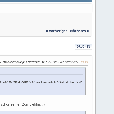
⏪ Vorheriges
-
Nächstes ⏩
DRUCKEN
#510
Letzte Bearbeitung
: 4 November 2007, 22:44:58 von Bettwurst
alked With A Zombie"
und natürlich "Out of the Past"
n schon seinen Zombiefilm. ;)