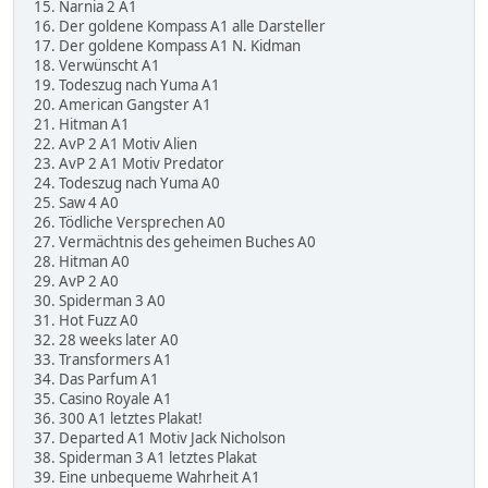
15. Narnia 2 A1
16. Der goldene Kompass A1 alle Darsteller
17. Der goldene Kompass A1 N. Kidman
18. Verwünscht A1
19. Todeszug nach Yuma A1
20. American Gangster A1
21. Hitman A1
22. AvP 2 A1 Motiv Alien
23. AvP 2 A1 Motiv Predator
24. Todeszug nach Yuma A0
25. Saw 4 A0
26. Tödliche Versprechen A0
27. Vermächtnis des geheimen Buches A0
28. Hitman A0
29. AvP 2 A0
30. Spiderman 3 A0
31. Hot Fuzz A0
32. 28 weeks later A0
33. Transformers A1
34. Das Parfum A1
35. Casino Royale A1
36. 300 A1 letztes Plakat!
37. Departed A1 Motiv Jack Nicholson
38. Spiderman 3 A1 letztes Plakat
39. Eine unbequeme Wahrheit A1