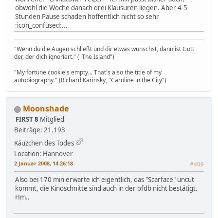
obwohl die Woche danach drei Klausuren liegen. Aber 4-5
Stunden Pause schaden hoffentlich nicht so sehr
:icon_confused:...
"Wenn du die Augen schließt und dir etwas wünschst, dann ist Gott
der, der dich ignoriert." ("The Island")
"My fortune cookie's empty... That's also the title of my
autobiography." (Richard Karinsky, "Caroline in the City")
Moonshade
FIRST 8
Mitglied
Beiträge: 21.193
Käuzchen des Todes
Location: Hannover
2 Januar 2008, 14:26:18
#409
Also bei 170 min erwarte ich eigentlich, das "Scarface" uncut
kommt, die Kinoschnitte sind auch in der ofdb nicht bestätigt.
Hm..