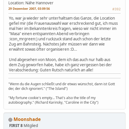
Location: Nähe Hannover
29 Dezember 2007, 03:09:56
#392
Yo, war ja wieder sehr unterhaltsam das Ganze, die Location
gefiel mir (die Frauenauswahl war erschreckend gut, ich muss
mal hier im Bekanntenkreis fragen, wieso wir nicht immer im
"Masa" einen entspannten Abend verbringen
:icon_mrgreen:) und ruckzuck stand auch schon der letzte
Zug am Bahnsteig. Nächstes Jahr müssen wir dann wie
erwähnt sowas öfter organisieren :D...
Und abgesehen von Moon, dem ich das auch nur halb aus
dem Zug geworfen habe, habe ich ganz vergessen bei der
Verabschiedung: Guten Rutsch natürlich an alle!
"Wenn du die Augen schließt und dir etwas wünschst, dann ist Gott
der, der dich ignoriert." ("The Island")
"My fortune cookie's empty... That's also the title of my
autobiography." (Richard Karinsky, "Caroline in the City")
Moonshade
FIRST 8
Mitglied