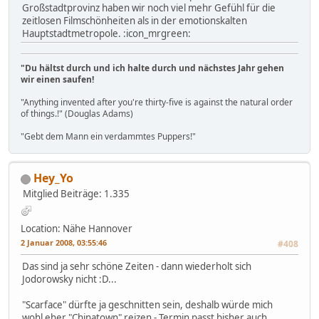
Großstadtprovinz haben wir noch viel mehr Gefühl für die
zeitlosen Filmschönheiten als in der emotionskalten
Hauptstadtmetropole. :icon_mrgreen:
"Du hältst durch und ich halte durch und nächstes Jahr gehen
wir einen saufen!
"Anything invented after you're thirty-five is against the natural order
of things.!" (Douglas Adams)
"Gebt dem Mann ein verdammtes Puppers!"
Hey_Yo
Mitglied
Beiträge: 1.335
Location: Nähe Hannover
2 Januar 2008, 03:55:46
#408
Das sind ja sehr schöne Zeiten - dann wiederholt sich
Jodorowsky nicht :D...
"Scarface" dürfte ja geschnitten sein, deshalb würde mich
wohl eher "Chinatown" reizen - Termin passt bisher auch,