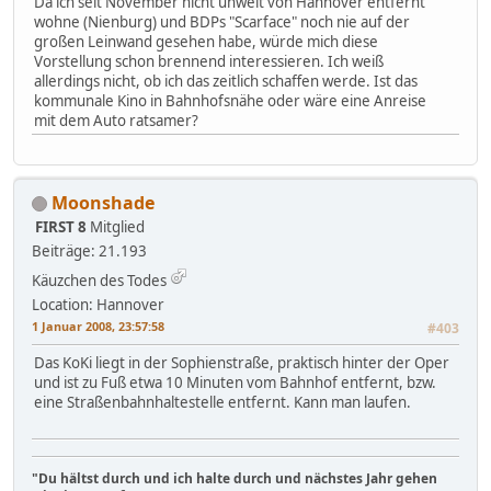
Da ich seit November nicht unweit von Hannover entfernt
wohne (Nienburg) und BDPs "Scarface" noch nie auf der
großen Leinwand gesehen habe, würde mich diese
Vorstellung schon brennend interessieren. Ich weiß
allerdings nicht, ob ich das zeitlich schaffen werde. Ist das
kommunale Kino in Bahnhofsnähe oder wäre eine Anreise
mit dem Auto ratsamer?
Moonshade
FIRST 8
Mitglied
Beiträge: 21.193
Käuzchen des Todes
Location: Hannover
1 Januar 2008, 23:57:58
#403
Das KoKi liegt in der Sophienstraße, praktisch hinter der Oper
und ist zu Fuß etwa 10 Minuten vom Bahnhof entfernt, bzw.
eine Straßenbahnhaltestelle entfernt. Kann man laufen.
"Du hältst durch und ich halte durch und nächstes Jahr gehen