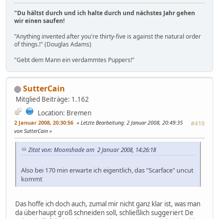
"Du hältst durch und ich halte durch und nächstes Jahr gehen
wir einen saufen!
"Anything invented after you're thirty-five is against the natural order
of things.!" (Douglas Adams)
"Gebt dem Mann ein verdammtes Puppers!"
SutterCain
Mitglied
Beiträge: 1.162
Location: Bremen
2 Januar 2008, 20:30:56
Letzte Bearbeitung
: 2 Januar 2008, 20:49:35
#410
von SutterCain
Zitat von: Moonshade am 2 Januar 2008, 14:26:18
Also bei 170 min erwarte ich eigentlich, das "Scarface" uncut
kommt
Das hoffe ich doch auch, zumal mir nicht ganz klar ist, was man
da überhaupt groß schneiden soll, schließlich suggeriert De