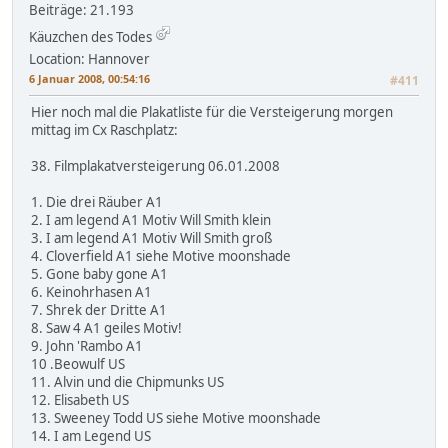
Beiträge: 21.193
Käuzchen des Todes
Location: Hannover
6 Januar 2008, 00:54:16
#411
Hier noch mal die Plakatliste für die Versteigerung morgen
mittag im Cx Raschplatz:
38. Filmplakatversteigerung 06.01.2008
1. Die drei Räuber A1
2. I am legend A1 Motiv Will Smith klein
3. I am legend A1 Motiv Will Smith groß
4. Cloverfield A1 siehe Motive moonshade
5. Gone baby gone A1
6. Keinohrhasen A1
7. Shrek der Dritte A1
8. Saw 4 A1 geiles Motiv!
9. John 'Rambo A1
10 .Beowulf US
11. Alvin und die Chipmunks US
12. Elisabeth US
13. Sweeney Todd US siehe Motive moonshade
14. I am Legend US