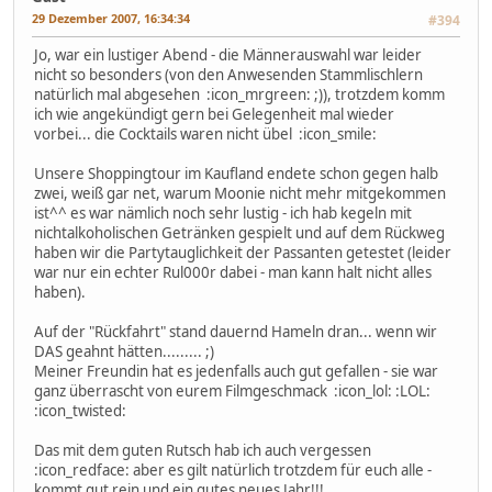
29 Dezember 2007, 16:34:34
#394
Jo, war ein lustiger Abend - die Männerauswahl war leider
nicht so besonders (von den Anwesenden Stammlischlern
natürlich mal abgesehen :icon_mrgreen: ;)), trotzdem komm
ich wie angekündigt gern bei Gelegenheit mal wieder
vorbei... die Cocktails waren nicht übel :icon_smile:
Unsere Shoppingtour im Kaufland endete schon gegen halb
zwei, weiß gar net, warum Moonie nicht mehr mitgekommen
ist^^ es war nämlich noch sehr lustig - ich hab kegeln mit
nichtalkoholischen Getränken gespielt und auf dem Rückweg
haben wir die Partytauglichkeit der Passanten getestet (leider
war nur ein echter Rul000r dabei - man kann halt nicht alles
haben).
Auf der "Rückfahrt" stand dauernd Hameln dran... wenn wir
DAS geahnt hätten......... ;)
Meiner Freundin hat es jedenfalls auch gut gefallen - sie war
ganz überrascht von eurem Filmgeschmack :icon_lol: :LOL:
:icon_twisted:
Das mit dem guten Rutsch hab ich auch vergessen
:icon_redface: aber es gilt natürlich trotzdem für euch alle -
kommt gut rein und ein gutes neues Jahr!!!