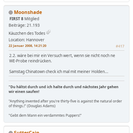
Moonshade
FIRST 8
Mitglied
Beiträge: 21.193
Käuzchen des Todes
Location: Hannover
22 Januar 2008, 14:21:20
#417
2.2. wäre bei mir ein Versuch wert, wenn sie nicht noch ne
WE-Probe reindrücken.
Samstag Chinatown check ich mal mit meiner Holden...
"Du hältst durch und ich halte durch und nächstes Jahr gehen
wir einen saufen!
"Anything invented after you're thirty-five is against the natural order
of things.!" (Douglas Adams)
"Gebt dem Mann ein verdammtes Puppers!"
SutterCain