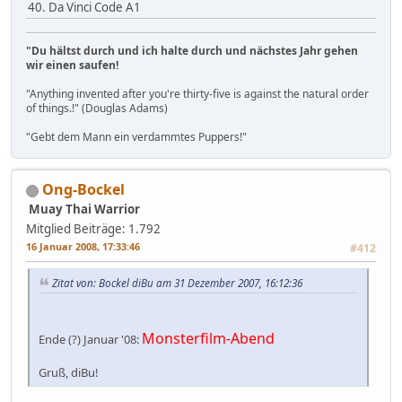
40. Da Vinci Code A1
"Du hältst durch und ich halte durch und nächstes Jahr gehen
wir einen saufen!
"Anything invented after you're thirty-five is against the natural order
of things.!" (Douglas Adams)
"Gebt dem Mann ein verdammtes Puppers!"
Ong-Bockel
Muay Thai Warrior
Mitglied
Beiträge: 1.792
16 Januar 2008, 17:33:46
#412
Zitat von: Bockel diBu am 31 Dezember 2007, 16:12:36
Monsterfilm-Abend
Ende (?) Januar '08:
Gruß, diBu!