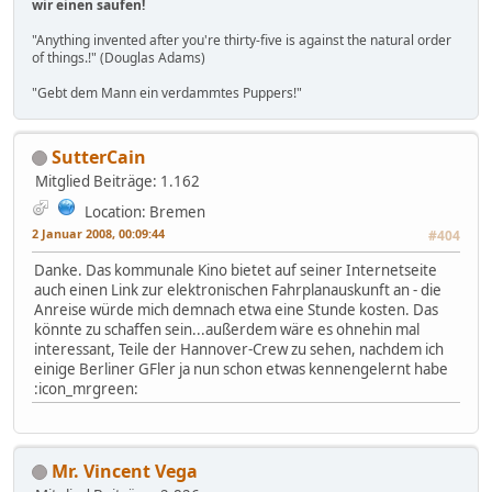
wir einen saufen!
"Anything invented after you're thirty-five is against the natural order
of things.!" (Douglas Adams)
"Gebt dem Mann ein verdammtes Puppers!"
SutterCain
Mitglied
Beiträge: 1.162
Location: Bremen
2 Januar 2008, 00:09:44
#404
Danke. Das kommunale Kino bietet auf seiner Internetseite
auch einen Link zur elektronischen Fahrplanauskunft an - die
Anreise würde mich demnach etwa eine Stunde kosten. Das
könnte zu schaffen sein...außerdem wäre es ohnehin mal
interessant, Teile der Hannover-Crew zu sehen, nachdem ich
einige Berliner GFler ja nun schon etwas kennengelernt habe
:icon_mrgreen:
Mr. Vincent Vega