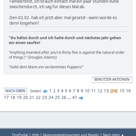
Familienfest, ich brauch einfach mal ein paar Stunden Ruhe
zwischendurch, ich sag für dieses Mal ab.
Den 02.02. hab ich jetzt aber mal gesetzt - wann würde es
denn losgehen?
"Du hältst durch und ich halte durch und nächstes Jahr gehen
wir einen saufen!
"Anything invented after you're thirty-five is against the natural order
of things.!" (Douglas Adams)
"Gebt dem Mann ein verdammtes Puppers!"
BENUTZER-AKTIONEN
1
2
3
4
5
6
7
8
9
10
11
12
13
15
16
Seiten
NACH OBEN
14
17
18
19
20
21
22
23
24
25
26
...
47
|
|
|
TinyPortal
Hilfe
Nutzungsbedingungen und Regeln
Nach oben ▲