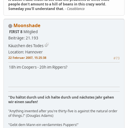
people don't amount to a hill of beans in this crazy world.
Someday you'll understand that.
-
Casablanca
Moonshade
FIRST 8
Mitglied
Beiträge: 21.193
Käuzchen des Todes
Location: Hannover
22 Februar 2007, 15:25:38
#73
18h im Coopers - 20h im Rippers?
"Du hältst durch und ich halte durch und nächstes Jahr gehen
wir einen saufen!
"Anything invented after you're thirty-five is against the natural order
of things.!" (Douglas Adams)
"Gebt dem Mann ein verdammtes Puppers!"