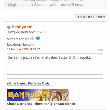
Begonnen von Ong-Bockel, 3 Januar 2007, 02:52:47
0 Mitglieder und 3 Gäste betrachten dieses Thema.
BENUTZER-AKTIONEN
Headynem
Mitglied
Beiträge: 2.523
Scream for Me
Location: Harsum
20 Februar 2007, 19:54:47
#60
Die 3 sind jetzt einfach mal dabei, Basta :D :D. :respekt:
Meine kleinen Digitalen Kinder
Chuck Norris isst keinen Honig, er kaut Bienen