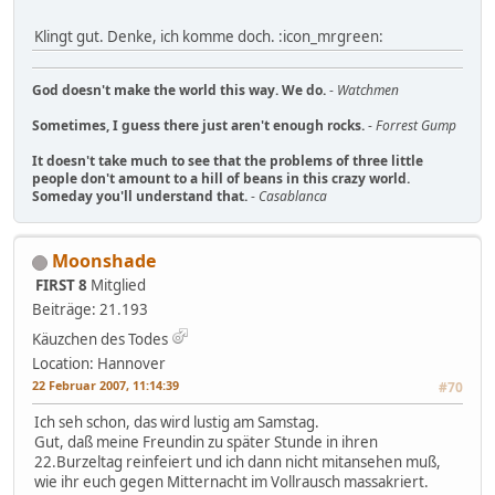
Klingt gut. Denke, ich komme doch. :icon_mrgreen:
God doesn't make the world this way. We do.
-
Watchmen
Sometimes, I guess there just aren't enough rocks.
-
Forrest Gump
It doesn't take much to see that the problems of three little
people don't amount to a hill of beans in this crazy world.
Someday you'll understand that.
-
Casablanca
Moonshade
FIRST 8
Mitglied
Beiträge: 21.193
Käuzchen des Todes
Location: Hannover
22 Februar 2007, 11:14:39
#70
Ich seh schon, das wird lustig am Samstag.
Gut, daß meine Freundin zu später Stunde in ihren
22.Burzeltag reinfeiert und ich dann nicht mitansehen muß,
wie ihr euch gegen Mitternacht im Vollrausch massakriert.