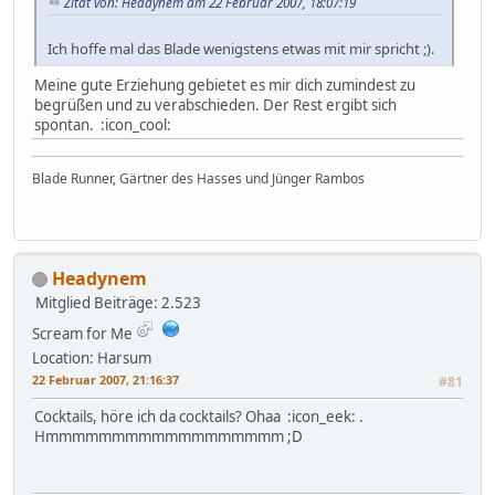
Zitat von: Headynem am 22 Februar 2007, 18:07:19
Ich hoffe mal das Blade wenigstens etwas mit mir spricht ;).
Meine gute Erziehung gebietet es mir dich zumindest zu
begrüßen und zu verabschieden. Der Rest ergibt sich
spontan. :icon_cool:
Blade Runner, Gärtner des Hasses und Jünger Rambos
Headynem
Mitglied
Beiträge: 2.523
Scream for Me
Location: Harsum
22 Februar 2007, 21:16:37
#81
Cocktails, höre ich da cocktails? Ohaa :icon_eek: .
Hmmmmmmmmmmmmmmmmmm ;D