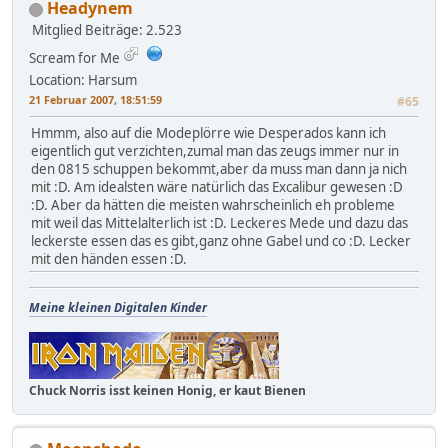
Headynem
Mitglied
Beiträge: 2.523
Scream for Me
Location: Harsum
21 Februar 2007, 18:51:59
#65
Hmmm, also auf die Modeplörre wie Desperados kann ich
eigentlich gut verzichten,zumal man das zeugs immer nur in
den 0815 schuppen bekommt,aber da muss man dann ja nich
mit :D. Am idealsten wäre natürlich das Excalibur gewesen :D
:D. Aber da hätten die meisten wahrscheinlich eh probleme
mit weil das Mittelalterlich ist :D. Leckeres Mede und dazu das
leckerste essen das es gibt,ganz ohne Gabel und co :D. Lecker
mit den händen essen :D.
Meine kleinen Digitalen Kinder
Chuck Norris isst keinen Honig, er kaut Bienen