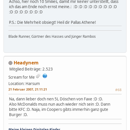
Achso, hier noch 10 Smilies, damit mir keiner unterstellt, dass
ich das am Ende noch ernst meine.: :D :D :D :D :D :D :D :D :D
:D :D :D :D :D :D :D
P.S.: Die Mehrheit obsiegt! Heil dir Pallas Athene!
Blade Runner, Gärtner des Hasses und Jünger Rambos
Headynem
Mitglied
Beiträge: 2.523
Scream for Me
Location: Harsum
21 Februar 2007, 21:11:21
#68
Na, dann lieber doch nen 5L Döschen von Faxe :D :D.
Also McDonalds muss nun auch wieder nich sein :D. Dann
bitte KFC :D. Naja, im Coopers gibts immerhin ganz gute
Burger :D.
Meine kleinen Digitalen Kinder