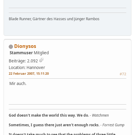
Blade Runner, Gärtner des Hasses und Jünger Rambos
Dionysos
Stammuser
Mitglied
Beiträge: 2.092
Location: Hannover
22 Februar 2007, 15:11:20
#72
Mir auch.
God doesn't make the world this way. We do.
-
Watchmen
Sometimes, I guess there just aren't enough rocks.
-
Forrest Gump
It doesn't take much to see that the problems of three little