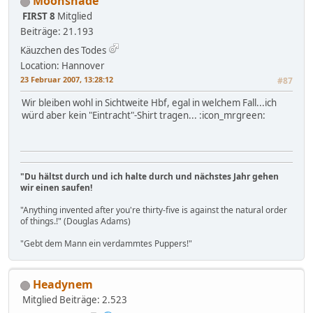
Moonshade
FIRST 8
Mitglied
Beiträge: 21.193
Käuzchen des Todes
Location: Hannover
23 Februar 2007, 13:28:12
#87
Wir bleiben wohl in Sichtweite Hbf, egal in welchem Fall...ich
würd aber kein "Eintracht"-Shirt tragen... :icon_mrgreen:
"Du hältst durch und ich halte durch und nächstes Jahr gehen
wir einen saufen!
"Anything invented after you're thirty-five is against the natural order
of things.!" (Douglas Adams)
"Gebt dem Mann ein verdammtes Puppers!"
Headynem
Mitglied
Beiträge: 2.523