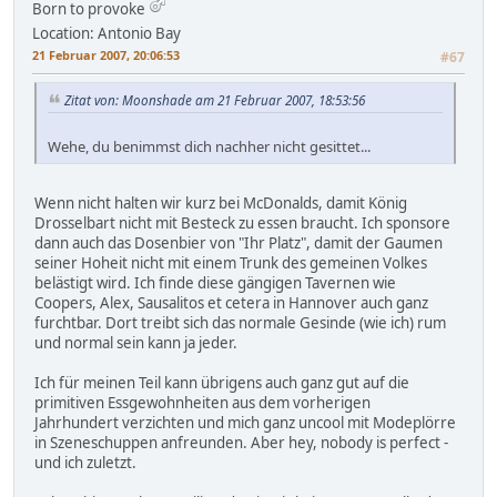
Born to provoke
Location: Antonio Bay
21 Februar 2007, 20:06:53
#67
Zitat von: Moonshade am 21 Februar 2007, 18:53:56
Wehe, du benimmst dich nachher nicht gesittet...
Wenn nicht halten wir kurz bei McDonalds, damit König
Drosselbart nicht mit Besteck zu essen braucht. Ich sponsore
dann auch das Dosenbier von "Ihr Platz", damit der Gaumen
seiner Hoheit nicht mit einem Trunk des gemeinen Volkes
belästigt wird. Ich finde diese gängigen Tavernen wie
Coopers, Alex, Sausalitos et cetera in Hannover auch ganz
furchtbar. Dort treibt sich das normale Gesinde (wie ich) rum
und normal sein kann ja jeder.
Ich für meinen Teil kann übrigens auch ganz gut auf die
primitiven Essgewohnheiten aus dem vorherigen
Jahrhundert verzichten und mich ganz uncool mit Modeplörre
in Szeneschuppen anfreunden. Aber hey, nobody is perfect -
und ich zuletzt.