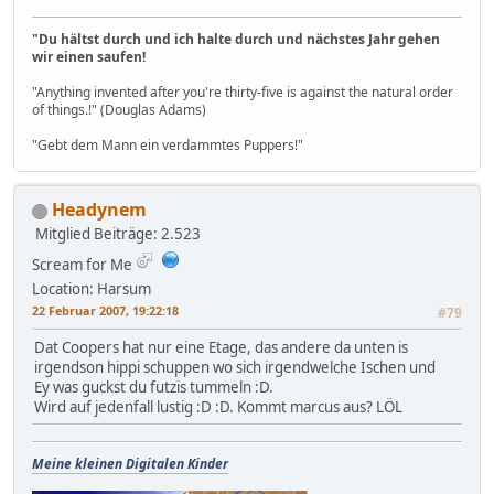
"Du hältst durch und ich halte durch und nächstes Jahr gehen
wir einen saufen!
"Anything invented after you're thirty-five is against the natural order
of things.!" (Douglas Adams)
"Gebt dem Mann ein verdammtes Puppers!"
Headynem
Mitglied
Beiträge: 2.523
Scream for Me
Location: Harsum
22 Februar 2007, 19:22:18
#79
Dat Coopers hat nur eine Etage, das andere da unten is
irgendson hippi schuppen wo sich irgendwelche Ischen und
Ey was guckst du futzis tummeln :D.
Wird auf jedenfall lustig :D :D. Kommt marcus aus? LÖL
Meine kleinen Digitalen Kinder