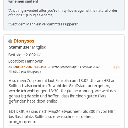
wir einen saufen!
"Anything invented after you're thirty-five is against the natural order
of things.!" (Douglas Adams)
"Gebt dem Mann ein verdammtes Puppers!"
Dionysos
Stammuser
Mitglied
Beiträge: 2.092
Location: Hannover
23 Februar 2007, 13:04:34
Letzte Bearbeitung
: 23 Februar 2007,
#84
13:10:12 von Dionysos
Also mein Zug kommt laut Fahrplan um 18:02 Uhr am HBf an.
Sollte ich also nicht im Gewühl der Großstadt untergehen,
werde ich wohl gegen 18:30 Uhr (keine Ahnung, wie weit das
genau ist) da sein und hoffen, dass ihr einen guten Platz
gefunden habt :icon_smile:
EDIT: OK, es sind nach Map24 etwas mehr als 300 m von HBf
bis Raschplatz. Sollte also etwas schneller gehen.
:icon_mrgreen: