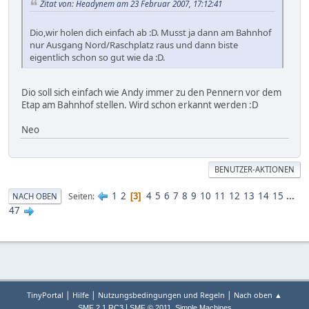
Zitat von: Headynem am 23 Februar 2007, 17:12:41
Dio,wir holen dich einfach ab :D. Musst ja dann am Bahnhof
nur Ausgang Nord/Raschplatz raus und dann biste
eigentlich schon so gut wie da :D.
Dio soll sich einfach wie Andy immer zu den Pennern vor dem
Etap am Bahnhof stellen. Wird schon erkannt werden :D
Neo
BENUTZER-AKTIONEN
1
2
4
5
6
7
8
9
10
11
12
13
14
15
...
Seiten
NACH OBEN
3
47
|
|
|
TinyPortal
Hilfe
Nutzungsbedingungen und Regeln
Nach oben ▲
|
,
SMF 2.1 RC3
SMF © 2011
Simple Machines