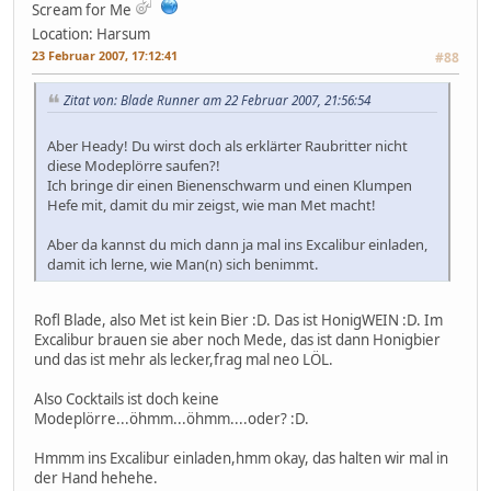
Scream for Me
Location: Harsum
23 Februar 2007, 17:12:41
#88
Zitat von: Blade Runner am 22 Februar 2007, 21:56:54
Aber Heady! Du wirst doch als erklärter Raubritter nicht
diese Modeplörre saufen?!
Ich bringe dir einen Bienenschwarm und einen Klumpen
Hefe mit, damit du mir zeigst, wie man Met macht!
Aber da kannst du mich dann ja mal ins Excalibur einladen,
damit ich lerne, wie Man(n) sich benimmt.
Rofl Blade, also Met ist kein Bier :D. Das ist HonigWEIN :D. Im
Excalibur brauen sie aber noch Mede, das ist dann Honigbier
und das ist mehr als lecker,frag mal neo LÖL.
Also Cocktails ist doch keine
Modeplörre...öhmm...öhmm....oder? :D.
Hmmm ins Excalibur einladen,hmm okay, das halten wir mal in
der Hand hehehe.