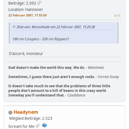
Beiträge: 2.092
Location: Hannover
22 Februar 2007, 17:55:50
#75
Zitat von: Moonshade am 22 Februar 2007, 15:25:38
18h im Coopers - 20h im Rippers?
D'accord, monsieur
God doesn't make the world this way. We do.
-
Watchmen
Sometimes, I guess there just aren't enough rocks.
-
Forrest Gump
It doesn't take much to see that the problems of three little
people don't amount to a hill of beans in this crazy world.
Someday you'll understand that.
-
Casablanca
Headynem
Mitglied
Beiträge: 2.523
Scream for Me