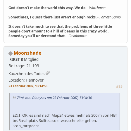
God doesn't make the world this way. We do.
-
Watchmen
Sometimes, I guess there just aren't enough rocks.
-
Forrest Gump
It doesn't take much to see that the problems of three little
people don't amount to a hill of beans in this crazy world.
Someday you'll understand that.
-
Casablanca
Moonshade
FIRST 8
Mitglied
Beiträge: 21.193
Käuzchen des Todes
Location: Hannover
23 Februar 2007, 13:14:55
#85
Zitat von: Dionysos am 23 Februar 2007, 13:04:34
EDIT: OK, es sind nach Map24 etwas mehr als 300 m von HBf
bis Raschplatz. Sollte also etwas schneller gehen.
:icon_mrgreen: