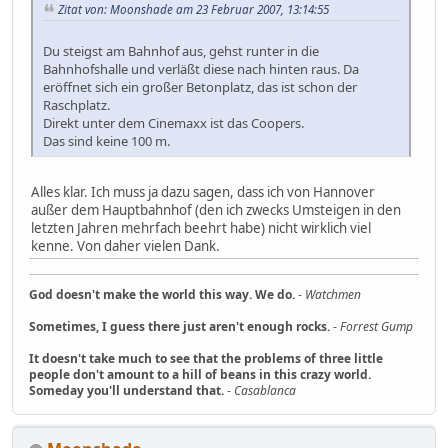
Zitat von: Moonshade am 23 Februar 2007, 13:14:55
Du steigst am Bahnhof aus, gehst runter in die
Bahnhofshalle und verläßt diese nach hinten raus. Da
eröffnet sich ein großer Betonplatz, das ist schon der
Raschplatz.
Direkt unter dem Cinemaxx ist das Coopers.
Das sind keine 100 m.
Alles klar. Ich muss ja dazu sagen, dass ich von Hannover
außer dem Hauptbahnhof (den ich zwecks Umsteigen in den
letzten Jahren mehrfach beehrt habe) nicht wirklich viel
kenne. Von daher vielen Dank.
God doesn't make the world this way. We do.
-
Watchmen
Sometimes, I guess there just aren't enough rocks.
-
Forrest Gump
It doesn't take much to see that the problems of three little
people don't amount to a hill of beans in this crazy world.
Someday you'll understand that.
-
Casablanca