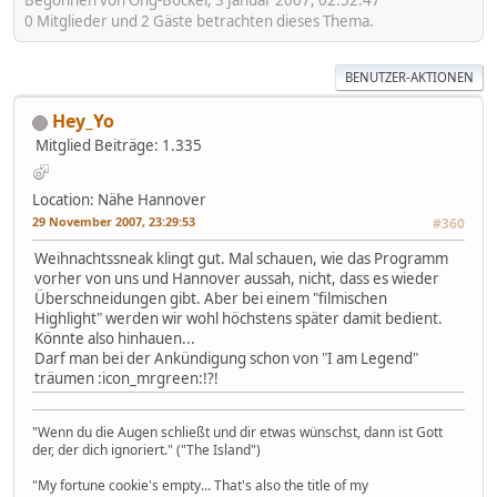
Begonnen von Ong-Bockel, 3 Januar 2007, 02:52:47
0 Mitglieder und 2 Gäste betrachten dieses Thema.
BENUTZER-AKTIONEN
Hey_Yo
Mitglied
Beiträge: 1.335
Location: Nähe Hannover
29 November 2007, 23:29:53
#360
Weihnachtssneak klingt gut. Mal schauen, wie das Programm
vorher von uns und Hannover aussah, nicht, dass es wieder
Überschneidungen gibt. Aber bei einem "filmischen
Highlight" werden wir wohl höchstens später damit bedient.
Könnte also hinhauen...
Darf man bei der Ankündigung schon von "I am Legend"
träumen :icon_mrgreen:!?!
"Wenn du die Augen schließt und dir etwas wünschst, dann ist Gott
der, der dich ignoriert." ("The Island")
"My fortune cookie's empty... That's also the title of my