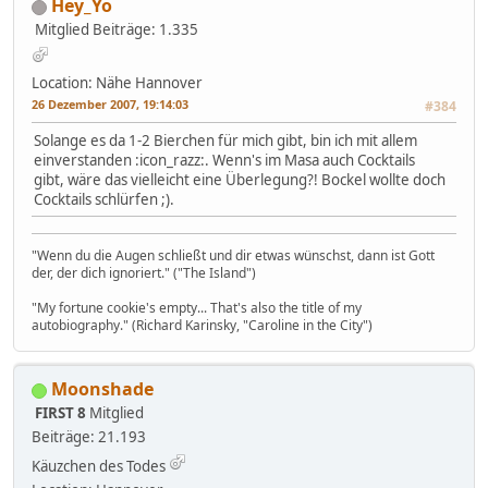
Hey_Yo
Mitglied
Beiträge: 1.335
Location: Nähe Hannover
26 Dezember 2007, 19:14:03
#384
Solange es da 1-2 Bierchen für mich gibt, bin ich mit allem
einverstanden :icon_razz:. Wenn's im Masa auch Cocktails
gibt, wäre das vielleicht eine Überlegung?! Bockel wollte doch
Cocktails schlürfen ;).
"Wenn du die Augen schließt und dir etwas wünschst, dann ist Gott
der, der dich ignoriert." ("The Island")
"My fortune cookie's empty... That's also the title of my
autobiography." (Richard Karinsky, "Caroline in the City")
Moonshade
FIRST 8
Mitglied
Beiträge: 21.193
Käuzchen des Todes