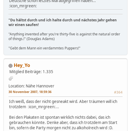
Deutsche schon letztes Mal abgegriffen haben...
:icon_mrgreen:
"Du hältst durch und ich halte durch und nächstes Jahr gehen
wir einen saufen!
"Anything invented after you're thirty-five is against the natural order
of things.!" (Douglas Adams)
"Gebt dem Mann ein verdammtes Puppers!"
Hey_Yo
Mitglied
Beiträge: 1.335
Location: Nähe Hannover
30 November 2007, 18:59:36
#364
Ich weiß, dass der nicht gesneakt wird. Aber träumen will ich
trotzdem :icon_mrgreen:...
Bei den Plakaten ist spontan wirklich nichts dabei, das ich
gebrauchen könnte. Denke aber, dass ich trotzdem am Start
bin, sofern die Party morgen nicht zu alkoholreich wird :D.