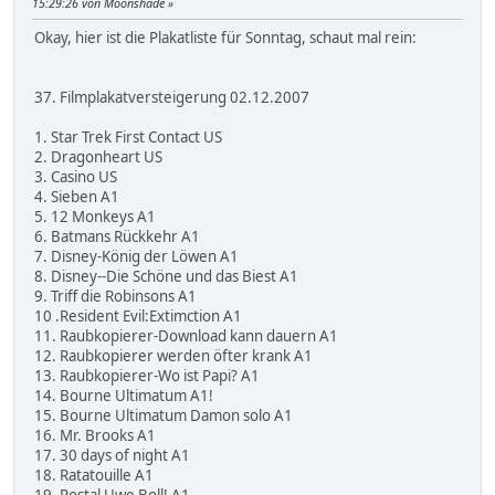
15:29:26 von Moonshade
Okay, hier ist die Plakatliste für Sonntag, schaut mal rein:
37. Filmplakatversteigerung 02.12.2007
1. Star Trek First Contact US
2. Dragonheart US
3. Casino US
4. Sieben A1
5. 12 Monkeys A1
6. Batmans Rückkehr A1
7. Disney-König der Löwen A1
8. Disney--Die Schöne und das Biest A1
9. Triff die Robinsons A1
10 .Resident Evil:Extimction A1
11. Raubkopierer-Download kann dauern A1
12. Raubkopierer werden öfter krank A1
13. Raubkopierer-Wo ist Papi? A1
14. Bourne Ultimatum A1!
15. Bourne Ultimatum Damon solo A1
16. Mr. Brooks A1
17. 30 days of night A1
18. Ratatouille A1
19. Postal Uwe Boll! A1