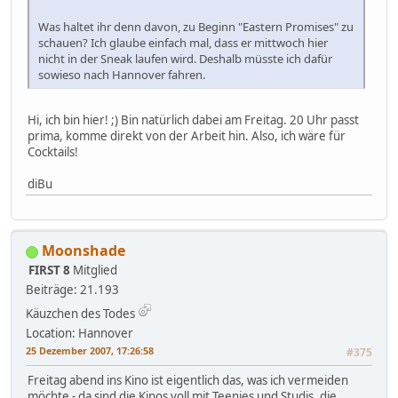
Was haltet ihr denn davon, zu Beginn "Eastern Promises" zu
schauen? Ich glaube einfach mal, dass er mittwoch hier
nicht in der Sneak laufen wird. Deshalb müsste ich dafür
sowieso nach Hannover fahren.
Hi, ich bin hier! ;) Bin natürlich dabei am Freitag. 20 Uhr passt
prima, komme direkt von der Arbeit hin. Also, ich wäre für
Cocktails!
diBu
Moonshade
FIRST 8
Mitglied
Beiträge: 21.193
Käuzchen des Todes
Location: Hannover
25 Dezember 2007, 17:26:58
#375
Freitag abend ins Kino ist eigentlich das, was ich vermeiden
möchte - da sind die Kinos voll mit Teenies und Studis, die