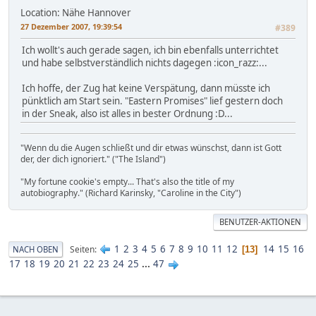
Location: Nähe Hannover
27 Dezember 2007, 19:39:54
#389
Ich wollt's auch gerade sagen, ich bin ebenfalls unterrichtet
und habe selbstverständlich nichts dagegen :icon_razz:...
Ich hoffe, der Zug hat keine Verspätung, dann müsste ich
pünktlich am Start sein. "Eastern Promises" lief gestern doch
in der Sneak, also ist alles in bester Ordnung :D...
"Wenn du die Augen schließt und dir etwas wünschst, dann ist Gott
der, der dich ignoriert." ("The Island")
"My fortune cookie's empty... That's also the title of my
autobiography." (Richard Karinsky, "Caroline in the City")
BENUTZER-AKTIONEN
1
2
3
4
5
6
7
8
9
10
11
12
14
15
16
Seiten
NACH OBEN
13
17
18
19
20
21
22
23
24
25
...
47