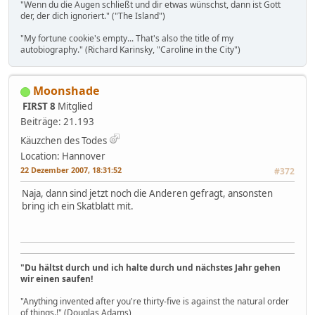
"Wenn du die Augen schließt und dir etwas wünschst, dann ist Gott
der, der dich ignoriert." ("The Island")
"My fortune cookie's empty... That's also the title of my
autobiography." (Richard Karinsky, "Caroline in the City")
Moonshade
FIRST 8
Mitglied
Beiträge: 21.193
Käuzchen des Todes
Location: Hannover
22 Dezember 2007, 18:31:52
#372
Naja, dann sind jetzt noch die Anderen gefragt, ansonsten
bring ich ein Skatblatt mit.
"Du hältst durch und ich halte durch und nächstes Jahr gehen
wir einen saufen!
"Anything invented after you're thirty-five is against the natural order
of things.!" (Douglas Adams)