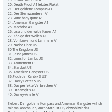
20. Death Proof A1 letztes Plakat!
21. Der goldene Kompass A1
22. Der Sternwanderer A1
23.Gone baby gone A1
24. American Gangster A1
25. Machtlos A1
26. Lissi und der wilde Kaiser A1
27. Könige der Wellen A1
28. Von Löwen und Lämmern A1
29. Nacho Libre US
30 The Kingdom US
31. Jesse James US
32. Lions for Lambs US
33. Atonement US
34. Stardust US
35. American Gangster US
36.Fluch der Karibik 3 US1
37. Harry Potter 5 US
38. Das perfekte Verbrechen A1
39. Dreamgirls A1
40. Disney-Arielle A1
Sieben, Der goldene Kompass und American Gangster will ich
mir mal anschauen, auch Stardust-US, obwohl wir das