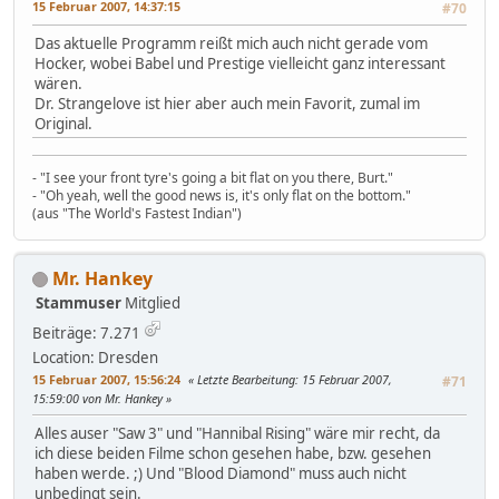
15 Februar 2007, 14:37:15
#70
Das aktuelle Programm reißt mich auch nicht gerade vom
Hocker, wobei Babel und Prestige vielleicht ganz interessant
wären.
Dr. Strangelove ist hier aber auch mein Favorit, zumal im
Original.
- "I see your front tyre's going a bit flat on you there, Burt."
- "Oh yeah, well the good news is, it's only flat on the bottom."
(aus "The World's Fastest Indian")
Mr. Hankey
Stammuser
Mitglied
Beiträge: 7.271
Location: Dresden
15 Februar 2007, 15:56:24
Letzte Bearbeitung
: 15 Februar 2007,
#71
15:59:00 von Mr. Hankey
Alles auser "Saw 3" und "Hannibal Rising" wäre mir recht, da
ich diese beiden Filme schon gesehen habe, bzw. gesehen
haben werde. ;) Und "Blood Diamond" muss auch nicht
unbedingt sein.