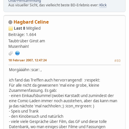
Ofdb-Filmsammlung
Aus visueller Sicht, das vielleicht beste BD-Erlebnis ever:
Klick
Hagbard Celine
Last 8
Mitglied
Beiträge: 1.664
Taubtrüber Ginst am
Musenhain!
18 Februar 2007, 12:47:24
#80
Morgääähn :scar: ,
ich fand das Treffen auch hervorrangend! :respekt:
Für alle nicht da gewesenen 'mal eine grobe, kleine
Zusammenfassung. Es gab:
- einen Einkaufsbummel (wobei Karstadt und zumindest der
eine Comic-Laden immer noch ausstehen, aber das kann man
ja das nächste 'mal nachholen ;) :icon_mrgreen: )
- Speis und Trank
- den Kinobesuch und natürlich
- viele viele Gespräche über Film, das GF und diese tolle
Datenbank, wo man einiges über Filme und Fassungen