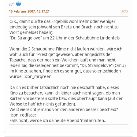
16 Februar 2007, 13:17:21
#72
O.K., damit dürfte das Ergebnis wohl mehr oder weniger
eindeutig sein (obwohl sich Bretzi und Brachi noch nicht zu
Wort gemeldet haben):
"Dr. Strangelove" um 22 Uhr in der Schaubühne Lindenfels
Wenn die 2 Schaubühne-Filme nicht laufen würden, wäre ich
wohl auch für "Prestige" gewesen, aber angesichts der
Tatsache, dass der noch ein Weilchen läuft und man nicht
jeden Tag die Gelegenheit bekommt, "Dr. Strangelove" (OmU)
im Kino zu sehen, finde ich es sehr gut, dass so entschieden
wurde :icon_mrgreen:
Da ich es bisher tatsächlich noch nie geschafft habe, dieses
Kino zu besuchen, kann ich leider auch nicht sagen, ob man
Karten vorbestellen sollte bzw. dies überhaupt kann (auf der
Webseite hab' ich nichts gefunden).
Weiß vielleicht jemand von den anderen besser bescheid?
:icon_redface:
Falls nicht, werde ich da heute Abend 'mal anrufen...