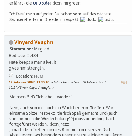
erfährt - die
OFDb.de
! :icon_mrgreen:
Ich freu' mich auf jeden Fall schon sehr auf das nächste
Sachsen-Treffen in Dresden :respekt:
Vinyard Vaughn
Stammuser
Mitglied
Beiträge: 2.434
Hate keeps a man alive, it
gives him strength.
Location: FF/M
18 Februar 2007, 13:30:10
Letzte Bearbeitung
: 18 Februar 2007,
#81
13:31:48 von Vinyard Vaughn
Moinsen!!! :D "Ich lebe... wieder."
Nein, auch von mir noch ein Wörtchen zum Treffen: War
einsame Spitze :respekt:, tierisch Spaß gemacht und (auch
von mir noch die Wiederholung^^) muss unbedingt bald
fortgeführt werden. :icon_razz:
Ja nach dem Treffen ging es Bummeln in diversen Dvd
Abteilungen, wo besonders unser Bretzel einige gute Fänge