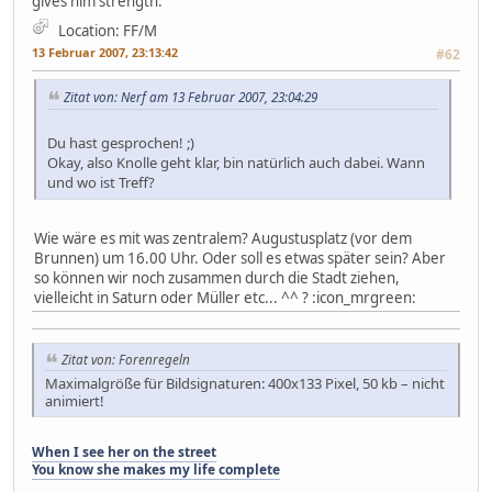
gives him strength.
Location: FF/M
13 Februar 2007, 23:13:42
#62
Zitat von: Nerf am 13 Februar 2007, 23:04:29
Du hast gesprochen! ;)
Okay, also Knolle geht klar, bin natürlich auch dabei. Wann
und wo ist Treff?
Wie wäre es mit was zentralem? Augustusplatz (vor dem
Brunnen) um 16.00 Uhr. Oder soll es etwas später sein? Aber
so können wir noch zusammen durch die Stadt ziehen,
vielleicht in Saturn oder Müller etc... ^^ ? :icon_mrgreen:
Zitat von: Forenregeln
Maximalgröße für Bildsignaturen: 400x133 Pixel, 50 kb – nicht
animiert!
When I see her on the street
You know she makes my life complete