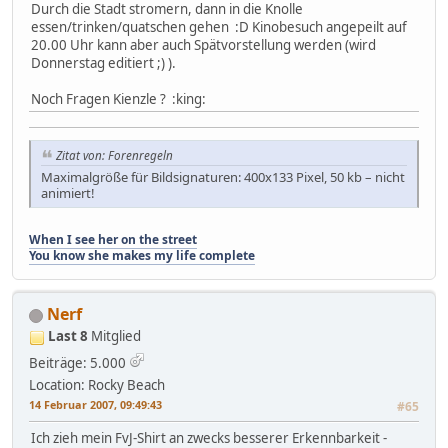
Durch die Stadt stromern, dann in die Knolle
essen/trinken/quatschen gehen :D Kinobesuch angepeilt auf
20.00 Uhr kann aber auch Spätvorstellung werden (wird
Donnerstag editiert ;) ).
Noch Fragen Kienzle ? :king:
Zitat von: Forenregeln
Maximalgröße für Bildsignaturen: 400x133 Pixel, 50 kb – nicht
animiert!
When I see her on the street
You know she makes my life complete
Nerf
Last 8
Mitglied
Beiträge: 5.000
Location: Rocky Beach
14 Februar 2007, 09:49:43
#65
Ich zieh mein FvJ-Shirt an zwecks besserer Erkennbarkeit -