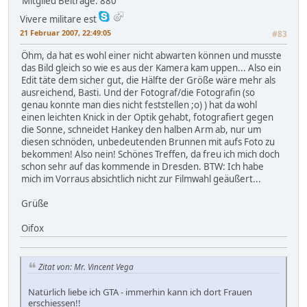
Mitglied
Beiträge: 880
Vivere militare est
21 Februar 2007, 22:49:05
#83
Öhm, da hat es wohl einer nicht abwarten können und musste
das Bild gleich so wie es aus der Kamera kam uppen... Also ein
Edit täte dem sicher gut, die Hälfte der Größe wäre mehr als
ausreichend, Basti. Und der Fotograf/die Fotografin (so
genau konnte man dies nicht feststellen ;o) ) hat da wohl
einen leichten Knick in der Optik gehabt, fotografiert gegen
die Sonne, schneidet Hankey den halben Arm ab, nur um
diesen schnöden, unbedeutenden Brunnen mit aufs Foto zu
bekommen! Also nein! Schönes Treffen, da freu ich mich doch
schon sehr auf das kommende in Dresden. BTW: Ich habe
mich im Vorraus absichtlich nicht zur Filmwahl geäußert...
Grüße
Oifox
Zitat von: Mr. Vincent Vega
Natürlich liebe ich GTA - immerhin kann ich dort Frauen
erschiessen!!