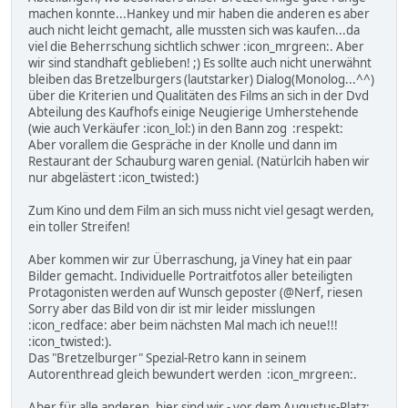
machen konnte...Hankey und mir haben die anderen es aber
auch nicht leicht gemacht, alle mussten sich was kaufen...da
viel die Beherrschung sichtlich schwer :icon_mrgreen:. Aber
wir sind standhaft geblieben! ;) Es sollte auch nicht unerwähnt
bleiben das Bretzelburgers (lautstarker) Dialog(Monolog...^^)
über die Kriterien und Qualitäten des Films an sich in der Dvd
Abteilung des Kaufhofs einige Neugierige Umherstehende
(wie auch Verkäufer :icon_lol:) in den Bann zog :respekt:
Aber vorallem die Gespräche in der Knolle und dann im
Restaurant der Schauburg waren genial. (Natürlcih haben wir
nur abgelästert :icon_twisted:)
Zum Kino und dem Film an sich muss nicht viel gesagt werden,
ein toller Streifen!
Aber kommen wir zur Überraschung, ja Viney hat ein paar
Bilder gemacht. Individuelle Portraitfotos aller beteiligten
Protagonisten werden auf Wunsch geposter (@Nerf, riesen
Sorry aber das Bild von dir ist mir leider misslungen
:icon_redface: aber beim nächsten Mal mach ich neue!!!
:icon_twisted:).
Das "Bretzelburger" Spezial-Retro kann in seinem
Autorenthread gleich bewundert werden :icon_mrgreen:.
Aber für alle anderen, hier sind wir - vor dem Augustus-Platz: