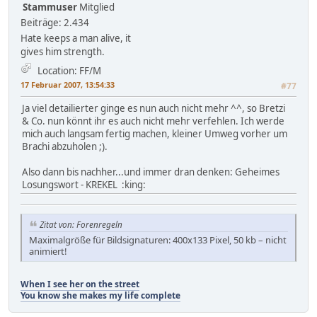
Stammuser
Mitglied
Beiträge: 2.434
Hate keeps a man alive, it
gives him strength.
Location: FF/M
17 Februar 2007, 13:54:33
#77
Ja viel detailierter ginge es nun auch nicht mehr ^^, so Bretzi
& Co. nun könnt ihr es auch nicht mehr verfehlen. Ich werde
mich auch langsam fertig machen, kleiner Umweg vorher um
Brachi abzuholen ;).
Also dann bis nachher...und immer dran denken: Geheimes
Losungswort - KREKEL :king:
Zitat von: Forenregeln
Maximalgröße für Bildsignaturen: 400x133 Pixel, 50 kb – nicht
animiert!
When I see her on the street
You know she makes my life complete