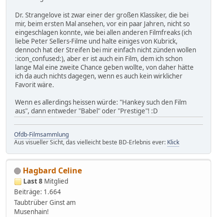
Dr. Strangelove ist zwar einer der großen Klassiker, die bei
mir, beim ersten Mal ansehen, vor ein paar Jahren, nicht so
eingeschlagen konnte, wie bei allen anderen Filmfreaks (ich
liebe Peter Sellers-Filme und halte einiges von Kubrick,
dennoch hat der Streifen bei mir einfach nicht zünden wollen
:icon_confused:), aber er ist auch ein Film, dem ich schon
lange Mal eine zweite Chance geben wollte, von daher hätte
ich da auch nichts dagegen, wenn es auch kein wirklicher
Favorit wäre.
Wenn es allerdings heissen würde: "Hankey such den Film
aus", dann entweder "Babel" oder "Prestige"! :D
Ofdb-Filmsammlung
Aus visueller Sicht, das vielleicht beste BD-Erlebnis ever:
Klick
Hagbard Celine
Last 8
Mitglied
Beiträge: 1.664
Taubtrüber Ginst am
Musenhain!