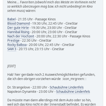
Meine... Favoriten
(obwohl mich das Meiste im Vorhinein nicht
so wirklich überzeugen mag bzw. ich nicht unbedingt im Kino
sehen muss)
wären:
Babel
- 21:35 Uhr - Passage Kinos
Blood Diamond
- 19:30 Uhr, 22:45 Uhr - CineStar
Der gute Hirte
- 19:30 Uhr, 23:00 Uhr - CineStar
Hannibal Rising
- 20:00 Uhr, 23:00 Uhr - CineStar
Nach der Hochzeit
- 20:00 Uhr, 22:30 Uhr - Passage Kinos
Prestige
- 22:30 Uhr - CineStar
Rocky Balboa
- 20:00 Uhr, 22:45 Uhr - CineStar
SAW 3
- 20:15 Uhr, 23:15 Uhr - CineStar
[EDIT]
Hab' hier gerdade noch 2 Ausweichmöglichkeiten gefunden,
die ich den obrigen vorziehen würde :icon_mrgreen: :
Dr. Strangelove - 22:00 Uhr -
Schaubühne Lindenfels
Napoleon Dynamite - 23:00 Uhr -
Schaubühne Lindenfels
Da müsste man dann allerdings mit dem Auto oder so hin,
weil sich das Kino nicht in der Innenstadt befindet. Es würden