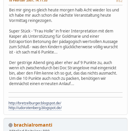
18 Februar 2007, 14:11:53
#82
Bei mir ging es gleich heute morgen halb Acht wieder los und
ich habe mir auch schon die nächste Veranstaltung heute
Vormittag reingezogen.
Super Stück - "Frau Holle" in freier Interpretation mit dem
Kasper als Unterstützung für Goldmarie und einer
Extraportion Betonung der pädagogisch wertvollen Aussage
zum Schluß - was den Kindern glücklicherweise völlig wurscht
ist - ich sach mal 6 Punkte...
Der gestrige Abend ging aber eher auf 9 Punkte zu, auch
wenn ich zwischendurch bei Doc Strangelove mal eingenickt
bin, aber den Film kenne ich so gut, das das nichts ausmacht.
Um die 10 Punkte auch noch zu packen, benötigen wir
demnächst einen erneuten Anlauf...
http://bretzelburger.blogspot.de/
http://udorotenberg.blogspot.de/
brachialromanti