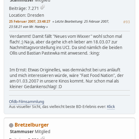
Stammuser
Mitglied
Beiträge: 7.271
Location: Dresden
25 Februar 2007, 23:48:27
Letzte Bearbeitung
: 25 Februar 2007,
#93
23:58:21 von Mr. Hankey
Verdammt! Damit fällt "Neues vom Wixxer" wohl schon mal
flach! ;) Na ja, aber da gehe ich eh lieber am 18.03.07 zur
Nachmittagsvorstellung ins UCI. Da sind nämlich die beiden
Ollis und Bastian Pastewka mit anwesend. :king:
Im Ernst: Etwas Originelles, was demnächst bei uns anläuft
und mich interessieren würde, wäre "Fast Food Nation", der
am 01.03.2007 in unsere Kinos kommt. Nur schon mal als
kleiner Gedankenschlag! :D
Ofdb-Filmsammlung
Aus visueller Sicht, das vielleicht beste BD-Erlebnis ever:
Klick
Bretzelburger
Stammuser
Mitglied