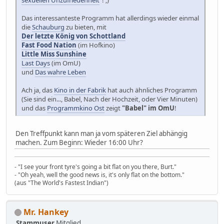
Das interessanteste Programm hat allerdings wieder einmal
die
Schauburg
zu bieten, mit
Der letzte König von Schottland
Fast Food Nation
(im Hofkino)
Little Miss Sunshine
Last Days
(im OmU)
und
Das wahre Leben
Ach ja, das
Kino in der Fabrik
hat auch ähnliches Programm
(Sie sind ein..., Babel, Nach der Hochzeit, oder Vier Minuten)
und das
Programmkino Ost
zeigt
"Babel" im OmU
!
Den Treffpunkt kann man ja vom späteren Ziel abhängig
machen. Zum Beginn: Wieder 16:00 Uhr?
- "I see your front tyre's going a bit flat on you there, Burt."
- "Oh yeah, well the good news is, it's only flat on the bottom."
(aus "The World's Fastest Indian")
Mr. Hankey
Stammuser
Mitglied