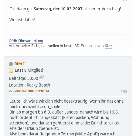
Ok, dann gilt
Samstag, der 10.03.2007
als neuer Vorschlag!
Wer ist dabei?
Ofdb-Filmsammlung
Aus visueller Sicht, das vielleicht beste BD-Erlebnis ever:
Klick
Nerf
Last 8
Mitglied
Beiträge: 5.000
Location: Rocky Beach
27 Februar 2007, 09:01:14
#99
Leute, ich wäre wirklich nicht böse/traurig, wenn ihr das ohne
mich durchzieht :icon_smile:
Bin ab morgen bis 6.3. außer Landes, danach wird bis 16.3.
noch ordentlich rangeklotzt (Kisten packen, Wohnung
streichen), und danach geht erst einmal die Einrichterei los,
ehe der Urlaub zuende ist.
Also beim darauffolgenden Termin (Mitte April?) wäre ich