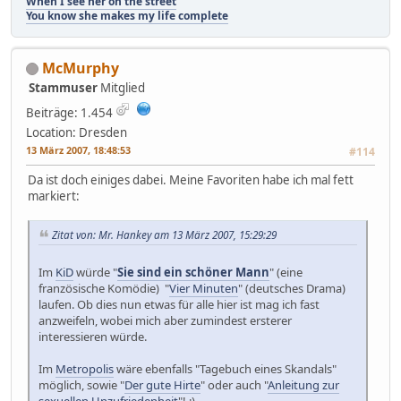
When I see her on the street
You know she makes my life complete
McMurphy
Stammuser
Mitglied
Beiträge: 1.454
Location: Dresden
13 März 2007, 18:48:53
#114
Da ist doch einiges dabei. Meine Favoriten habe ich mal fett
markiert:
Zitat von: Mr. Hankey am 13 März 2007, 15:29:29
Im
KiD
würde "
Sie sind ein schöner Mann
" (eine
französische Komödie) "
Vier Minuten
" (deutsches Drama)
laufen. Ob dies nun etwas für alle hier ist mag ich fast
anzweifeln, wobei mich aber zumindest ersterer
interessieren würde.
Im
Metropolis
wäre ebenfalls "Tagebuch eines Skandals"
möglich, sowie "
Der gute Hirte
" oder auch "
Anleitung zur
sexuellen Unzufriedenheit
"! ;)