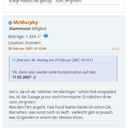
kriegt man(n) nie genug! :icon_mrgreen:
McMurphy
Stammuser
Mitglied
Beiträge: 1.454
Location: Dresden
28 Februar 2007, 01:15:00
#107
Zitat von: Mr. Hankey am 27 Februar 2007, 16:15:11
Ok, dann also wieder volle Konzentration auf den
17.03.2007
! :D
Gern, da ich als "üblicher Verdächtiger" schon fest eingeplant
bin, ist die Zusage ja nur noch Formsache :D Häkchen dran
:icon_mrgreen:
Was den Film angeht: Fast Food Nation fände ich schon OK.
Mal sehen, was sonst noch so läuft - vielleicht gibt es ja auch
was Originelles in einem der kleinen Kinos.