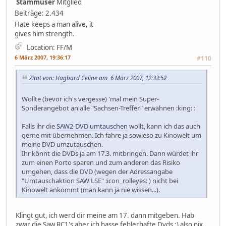
Stammuser
Mitglied
Beiträge: 2.434
Hate keeps a man alive, it
gives him strength.
Location: FF/M
6 März 2007, 19:36:17
#110
Zitat von: Hagbard Celine am 6 März 2007, 12:33:52
Wollte (bevor ich's vergesse) 'mal mein Super-
Sonderangebot an alle "Sachsen-Treffer" erwähnen :king: :
Falls ihr die
SAW2-DVD umtauschen
wollt, kann ich das auch
gerne mit übernehmen. Ich fahre ja sowieso zu Kinowelt um
meine DVD umzutauschen.
Ihr könnt die DVDs ja am 17.3. mitbringen. Dann würdet ihr
zum einen Porto sparen und zum anderen das Risiko
umgehen, dass die DVD (wegen der Adressangabe
"Umtauschaktion SAW LSE" :icon_rolleyes: ) nicht bei
Kinowelt ankommt (man kann ja nie wissen...).
Klingt gut, ich werd dir meine am 17. dann mitgeben. Hab
zwar die Saw RC1's aber ich hasse fehlerhafte Dvds ;) also nix