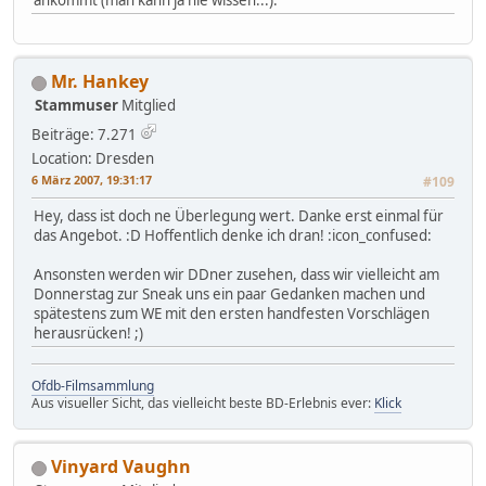
ankommt (man kann ja nie wissen...).
Mr. Hankey
Stammuser
Mitglied
Beiträge: 7.271
Location: Dresden
6 März 2007, 19:31:17
#109
Hey, dass ist doch ne Überlegung wert. Danke erst einmal für
das Angebot. :D Hoffentlich denke ich dran! :icon_confused:
Ansonsten werden wir DDner zusehen, dass wir vielleicht am
Donnerstag zur Sneak uns ein paar Gedanken machen und
spätestens zum WE mit den ersten handfesten Vorschlägen
herausrücken! ;)
Ofdb-Filmsammlung
Aus visueller Sicht, das vielleicht beste BD-Erlebnis ever:
Klick
Vinyard Vaughn