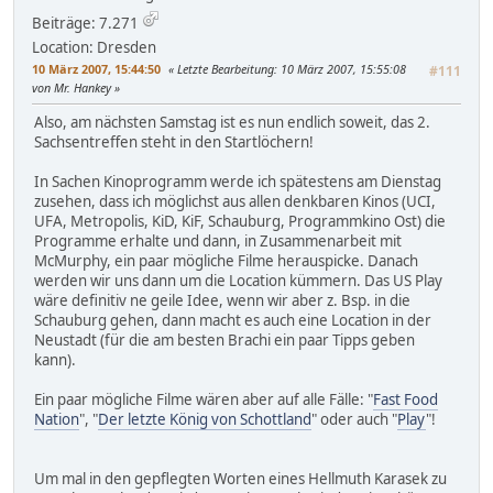
Beiträge: 7.271
Location: Dresden
10 März 2007, 15:44:50
Letzte Bearbeitung
: 10 März 2007, 15:55:08
#111
von Mr. Hankey
Also, am nächsten Samstag ist es nun endlich soweit, das 2.
Sachsentreffen steht in den Startlöchern!
In Sachen Kinoprogramm werde ich spätestens am Dienstag
zusehen, dass ich möglichst aus allen denkbaren Kinos (UCI,
UFA, Metropolis, KiD, KiF, Schauburg, Programmkino Ost) die
Programme erhalte und dann, in Zusammenarbeit mit
McMurphy, ein paar mögliche Filme herauspicke. Danach
werden wir uns dann um die Location kümmern. Das US Play
wäre definitiv ne geile Idee, wenn wir aber z. Bsp. in die
Schauburg gehen, dann macht es auch eine Location in der
Neustadt (für die am besten Brachi ein paar Tipps geben
kann).
Ein paar mögliche Filme wären aber auf alle Fälle: "
Fast Food
Nation
", "
Der letzte König von Schottland
" oder auch "
Play
"!
Um mal in den gepflegten Worten eines Hellmuth Karasek zu