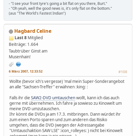
- "I see your front tyre's going a bit flat on you there, Burt."
- "Oh yeah, well the good news is, it's only flat on the bottom."
(aus "The World's Fastest Indian")
Hagbard Celine
Last 8
Mitglied
Beiträge: 1.664
Taubtrüber Ginst am
Musenhain!
6 März 2007, 12:33:52
#108
Wollte (bevor ich's vergesse) 'mal mein Super-Sonderangebot
an alle "Sachsen-Treffer" erwähnen :king: :
Falls ihr die
SAW2-DVD umtauschen
wollt, kann ich das auch
gerne mit übernehmen. Ich fahre ja sowieso zu Kinowelt um
meine DVD umzutauschen.
Ihr könnt die DVDs ja am 17.3. mitbringen. Dann würdet ihr
zum einen Porto sparen und zum anderen das Risiko
umgehen, dass die DVD (wegen der Adressangabe
"Umtauschaktion SAW LSE" :icon_rolleyes: ) nicht bei Kinowelt