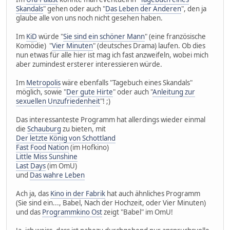
Skandals
" gehen oder auch "
Das Leben der Anderen
", den ja
glaube alle von uns noch nicht gesehen haben.
Im
KiD
würde "
Sie sind ein schöner Mann
" (eine französische
Komödie) "
Vier Minuten
" (deutsches Drama) laufen. Ob dies
nun etwas für alle hier ist mag ich fast anzweifeln, wobei mich
aber zumindest ersterer interessieren würde.
Im
Metropolis
wäre ebenfalls "Tagebuch eines Skandals"
möglich, sowie "
Der gute Hirte
" oder auch "
Anleitung zur
sexuellen Unzufriedenheit
"! ;)
Das interessanteste Programm hat allerdings wieder einmal
die
Schauburg
zu bieten, mit
Der letzte König von Schottland
Fast Food Nation
(im Hofkino)
Little Miss Sunshine
Last Days
(im OmU)
und
Das wahre Leben
Ach ja, das
Kino in der Fabrik
hat auch ähnliches Programm
(Sie sind ein..., Babel, Nach der Hochzeit, oder Vier Minuten)
und das
Programmkino Ost
zeigt "Babel" im OmU!