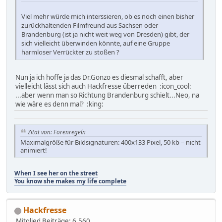
Viel mehr würde mich interssieren, ob es noch einen bisher
zurückhaltenden Filmfreund aus Sachsen oder
Brandenburg (ist ja nicht weit weg von Dresden) gibt, der
sich vielleicht überwinden könnte, auf eine Gruppe
harmloser Verrückter zu stoßen ?
Nun ja ich hoffe ja das Dr.Gonzo es diesmal schafft, aber
vielleicht lässt sich auch Hackfresse überreden :icon_cool:
...aber wenn man so Richtung Brandenburg schielt...Neo, na
wie wäre es denn mal? :king:
Zitat von: Forenregeln
Maximalgröße für Bildsignaturen: 400x133 Pixel, 50 kb – nicht
animiert!
When I see her on the street
You know she makes my life complete
Hackfresse
Mitglied
Beiträge: 6.560