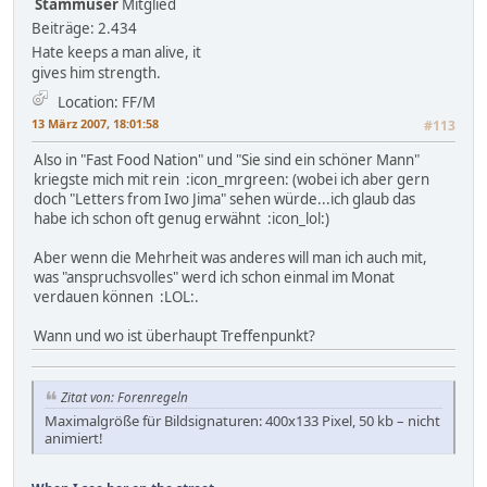
Stammuser
Mitglied
Beiträge: 2.434
Hate keeps a man alive, it
gives him strength.
Location: FF/M
13 März 2007, 18:01:58
#113
Also in "Fast Food Nation" und "Sie sind ein schöner Mann"
kriegste mich mit rein :icon_mrgreen: (wobei ich aber gern
doch "Letters from Iwo Jima" sehen würde...ich glaub das
habe ich schon oft genug erwähnt :icon_lol:)
Aber wenn die Mehrheit was anderes will man ich auch mit,
was "anspruchsvolles" werd ich schon einmal im Monat
verdauen können :LOL:.
Wann und wo ist überhaupt Treffenpunkt?
Zitat von: Forenregeln
Maximalgröße für Bildsignaturen: 400x133 Pixel, 50 kb – nicht
animiert!