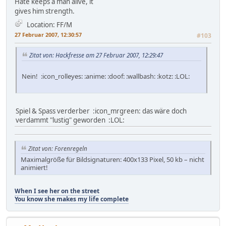
Hate keeps a man alive, it
gives him strength.
Location: FF/M
27 Februar 2007, 12:30:57
#103
Zitat von: Hackfresse am 27 Februar 2007, 12:29:47
Nein! :icon_rolleyes: :anime: :doof: :wallbash: :kotz: :LOL:
Spiel & Spass verderber :icon_mrgreen: das wäre doch
verdammt "lustig" geworden :LOL:
Zitat von: Forenregeln
Maximalgröße für Bildsignaturen: 400x133 Pixel, 50 kb – nicht
animiert!
When I see her on the street
You know she makes my life complete