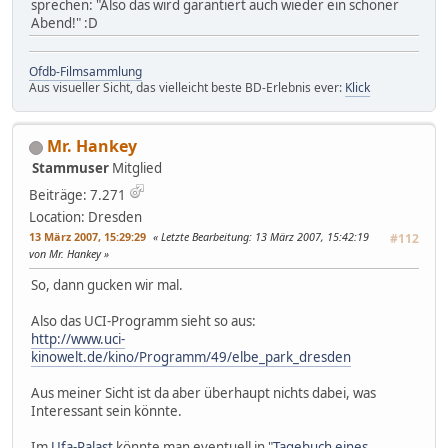
sprechen: "Also das wird garantiert auch wieder ein schöner
Abend!" :D
Ofdb-Filmsammlung
Aus visueller Sicht, das vielleicht beste BD-Erlebnis ever:
Klick
Mr. Hankey
Stammuser
Mitglied
Beiträge: 7.271
Location: Dresden
13 März 2007, 15:29:29
Letzte Bearbeitung
: 13 März 2007, 15:42:19
#112
von Mr. Hankey
So, dann gucken wir mal.
Also das UCI-Programm sieht so aus:
http://www.uci-
kinowelt.de/kino/Programm/49/elbe_park_dresden
Aus meiner Sicht ist da aber überhaupt nichts dabei, was
Interessant sein könnte.
Im
Ufa-Palast
könnte man eventuell in "
Tagebuch eines