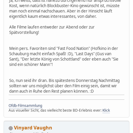
Ja, ich weiss, dass ist nahezu durchgehend nur anspruchsvolle
Kost, wenn natürlich Blockbuster-Kino gewünscht ist, müsste
man noch einmal nachschauen. Aber in der Hinsicht läuft
eigentlich kaum etwas interessantes, von daher.
Alle Filme laufen entweder zur Abend oder zur
Spätvorstellung!
Mein pers. Favoriten sind "Fast Food Nation" (Hofkino in der
Schauburg macht einfach Spaß! :D), "Last Days" (Gus van
Sant), "Der letzte König von Schottland" oder eben auch "Sie
sind ein schöner Mann"!
So, nun seid ihr dran. Bis spätestens Donnerstag Nachmittag
sollten wir uns möglichst über den Film einig sein, damit wir
dann auch in Ruhe den Rest planen können. :D
Ofdb-Filmsammlung
Aus visueller Sicht, das vielleicht beste BD-Erlebnis ever:
Klick
Vinyard Vaughn