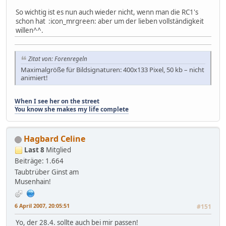
So wichtig ist es nun auch wieder nicht, wenn man die RC1's
schon hat :icon_mrgreen: aber um der lieben vollständigkeit
willen^^.
Zitat von: Forenregeln
Maximalgröße für Bildsignaturen: 400x133 Pixel, 50 kb – nicht
animiert!
When I see her on the street
You know she makes my life complete
Hagbard Celine
Last 8
Mitglied
Beiträge: 1.664
Taubtrüber Ginst am
Musenhain!
6 April 2007, 20:05:51
#151
Yo, der 28.4. sollte auch bei mir passen!