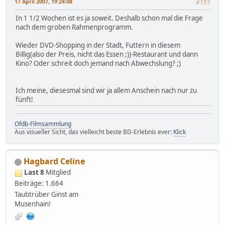
17 April 2007, 19:24:08
#157
In 1 1/2 Wochen ist es ja soweit. Deshalb schon mal die Frage
nach dem groben Rahmenprogramm.
Wieder DVD-Shopping in der Stadt, Futtern in diesem
Billig(also der Preis, nicht das Essen ;))-Restaurant und dann
Kino? Oder schreit doch jemand nach Abwechslung? ;)
Ich meine, diesesmal sind wir ja allem Anschein nach nur zu
fünft!
Ofdb-Filmsammlung
Aus visueller Sicht, das vielleicht beste BD-Erlebnis ever:
Klick
Hagbard Celine
Last 8
Mitglied
Beiträge: 1.664
Taubtrüber Ginst am
Musenhain!