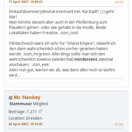
17 April 2007, 19:49:23
#158
Einkaufsbummel (diesmal eventuell inkl. Karstadt? ;) ) geht
klar!
Man könnte danach aber auch in der Pleißenburg zum
Plaudern gehen - oder wie gehabt in die Knolle. Beide
Lokalitäten haben Freisitze. :icon_cool:
Filmtechnisch wäre ich sehr für "Inland Empire", obwohl ich
den dann wahrscheinlich schon vorher gesehen haben
werde. :icon_mrgreen: Allerdings sollte man sich den
wahrscheinlich sowieso (wiedermal)
mindestens
zweimal
anschauen. :icon_eek:
Aber nun gut, warten wir ab, was dann alles noch so laufen
wird...
Mr. Hankey
Stammuser
Mitglied
Beiträge: 7.271
Location: Dresden
20 April 2007, 19:15:45
#159