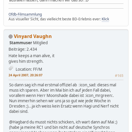
Ofdb-Filmsammlung
Aus visueller Sicht, das vielleicht beste BD-Erlebnis ever:
Klick
Vinyard Vaughn
Stammuser
Mitglied
Beiträge: 2.434
Hate keeps a man alive, it
gives him strength.
Location: FF/M
24 April 2007, 20:26:07
#165
So dann sag ich mal erstmal offiziel ab :icon_sad: dieses mal
muss ich sparen. Aber im Mai bin ich auf jeden Fall dabei,
vorallem wenn Herr Moonshade dabei ist :icon_mrgreen:.
Nun immerhin sehen wir uns ja so gut wie jede Woche in
Dresden ;)...ja ich weiss kein Ersatz wenn Hagi und Nerf nicht
dabei sind.
@Hagbard du musst nichts schicken, ich wart dann auf Mai ;)
(habe ja meine RC1 und bin nicht auf deutsche Synchros