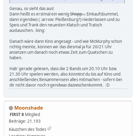
Genau, so sieht das aus!
Dann heißt es erstmal ein wenig
Shopp...
Einkaufsbummel,
dann irgendwo ( :arrow: Pleißenburg?) niederlassen und zu
Speis und Trank den neuesten Klatsch und Tratsch
austauschen. :king:
Danach wäre dann Kino angesagt - und wie McMurphy schon
richtig meinte, können wir das diesmal ja für 20/21 Uhr
ansetzen um danach noch etwas Zeit zum Quatschen zu
haben.
Hab' gerade gelesen, dass die 2 Bands um 20.10 Uhr bzw.
21.30 Uhr spielen werden, also
könntest
du bis auf Kino und
anschließendes Beisammensein alles mitmachen - sofern bei
dir nicht davor noch irgendwas dazwischenkommt. :D
Moonshade
FIRST 8
Mitglied
Beiträge: 21.193
Käuzchen des Todes
Location: Hannover