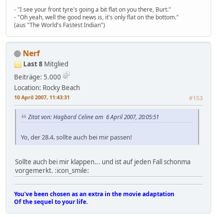
- "I see your front tyre's going a bit flat on you there, Burt."
- "Oh yeah, well the good news is, it's only flat on the bottom."
(aus "The World's Fastest Indian")
Nerf
Last 8
Mitglied
Beiträge: 5.000
Location: Rocky Beach
10 April 2007, 11:43:31
#153
Zitat von: Hagbard Celine am 6 April 2007, 20:05:51
Yo, der 28.4. sollte auch bei mir passen!
Sollte auch bei mir klappen... und ist auf jeden Fall schonma
vorgemerkt. :icon_smile:
You've been chosen as an extra in the movie adaptation
Of the sequel to your life.