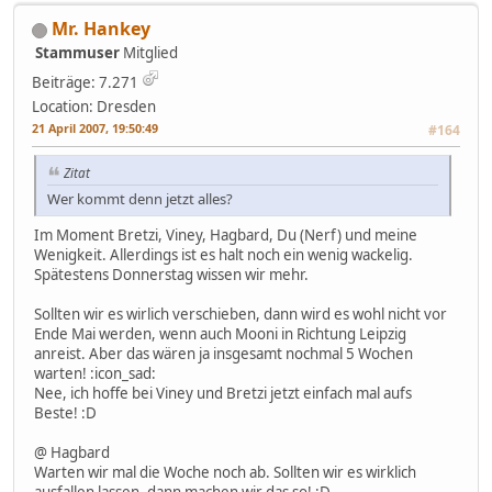
Mr. Hankey
Stammuser
Mitglied
Beiträge: 7.271
Location: Dresden
21 April 2007, 19:50:49
#164
Zitat
Wer kommt denn jetzt alles?
Im Moment Bretzi, Viney, Hagbard, Du (Nerf) und meine
Wenigkeit. Allerdings ist es halt noch ein wenig wackelig.
Spätestens Donnerstag wissen wir mehr.
Sollten wir es wirlich verschieben, dann wird es wohl nicht vor
Ende Mai werden, wenn auch Mooni in Richtung Leipzig
anreist. Aber das wären ja insgesamt nochmal 5 Wochen
warten! :icon_sad:
Nee, ich hoffe bei Viney und Bretzi jetzt einfach mal aufs
Beste! :D
@ Hagbard
Warten wir mal die Woche noch ab. Sollten wir es wirklich
ausfallen lassen, dann machen wir das so! :D