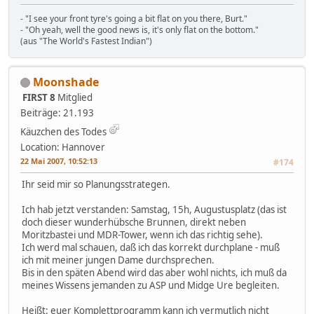
- "I see your front tyre's going a bit flat on you there, Burt."
- "Oh yeah, well the good news is, it's only flat on the bottom."
(aus "The World's Fastest Indian")
Moonshade
FIRST 8
Mitglied
Beiträge: 21.193
Käuzchen des Todes
Location: Hannover
22 Mai 2007, 10:52:13
#174
Ihr seid mir so Planungsstrategen.
Ich hab jetzt verstanden: Samstag, 15h, Augustusplatz (das ist
doch dieser wunderhübsche Brunnen, direkt neben
Moritzbastei und MDR-Tower, wenn ich das richtig sehe).
Ich werd mal schauen, daß ich das korrekt durchplane - muß
ich mit meiner jungen Dame durchsprechen.
Bis in den späten Abend wird das aber wohl nichts, ich muß da
meines Wissens jemanden zu ASP und Midge Ure begleiten.
Heißt: euer Komplettprogramm kann ich vermutlich nicht