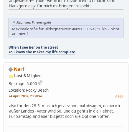
angewiesen^^) aber wenn ihr trotzdem ein UT macht kann
Hankgore es ja für mich mitbringen :respekt:.
Zitat von: Forenregeln
Maximalgröße für Bildsignaturen: 400x133 Pixel, 50 kb – nicht
animiert!
When I see her on the street
You know she makes my life complete
Nerf
Last 8
Mitglied
Beiträge: 5.000
Location: Rocky Beach
24 April 2007, 23:20:47
#166
also für den 28.5. muss ich jetzt schon mal absagen, da bin ich
außer Landes - Vater wird 60, und du geht's in die Heimat.
Für Samstag sind aber bis jetzt noch alle Optionen offen.