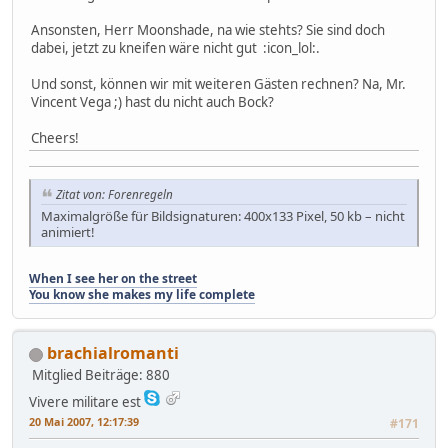
Ansonsten, Herr Moonshade, na wie stehts? Sie sind doch
dabei, jetzt zu kneifen wäre nicht gut :icon_lol:.
Und sonst, können wir mit weiteren Gästen rechnen? Na, Mr.
Vincent Vega ;) hast du nicht auch Bock?
Cheers!
Zitat von: Forenregeln
Maximalgröße für Bildsignaturen: 400x133 Pixel, 50 kb – nicht
animiert!
When I see her on the street
You know she makes my life complete
brachialromanti
Mitglied
Beiträge: 880
Vivere militare est
20 Mai 2007, 12:17:39
#171