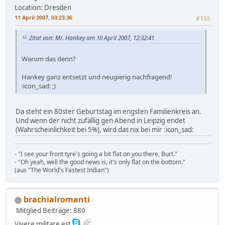
Location: Dresden
11 April 2007, 03:23:36
#155
Zitat von: Mr. Hankey am 10 April 2007, 12:32:41
Warum das denn?
Hankey ganz entsetzt und neugierig nachfragend!
:icon_sad: ;)
Da steht ein 80ster Geburtstag im engsten Familienkreis an.
Und wenn der nicht zufällig gen Abend in Leipzig endet
(Wahrscheinlichkeit bei 5%), wird das nix bei mir :icon_sad:
- "I see your front tyre's going a bit flat on you there, Burt."
- "Oh yeah, well the good news is, it's only flat on the bottom."
(aus "The World's Fastest Indian")
brachialromanti
Mitglied
Beiträge: 880
Vivere militare est