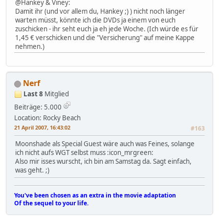
@Hankey & Viney:
Damit ihr (und vor allem du, Hankey ;) ) nicht noch länger
warten müsst, könnte ich die DVDs ja einem von euch
zuschicken - ihr seht euch ja eh jede Woche. (Ich würde es für
1,45 € verschicken und die "Versicherung" auf meine Kappe
nehmen.)
Nerf
Last 8
Mitglied
Beiträge: 5.000
Location: Rocky Beach
21 April 2007, 16:43:02
#163
Moonshade als Special Guest wäre auch was Feines, solange
ich nicht aufs WGT selbst muss :icon_mrgreen:
Also mir isses wurscht, ich bin am Samstag da. Sagt einfach,
was geht. ;)
You've been chosen as an extra in the movie adaptation
Of the sequel to your life.