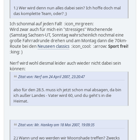
1.) Wer wird denn nun alles dabei sein? Ich hoffe doch mal
das komplette Team, oder? ;)
Ich schonmal auf jeden Fall! :icon_mrgreen:
Wird zwar auch für mich ein "stressiges" Wochenende
(Samstag Sachsen-UT, Sonntag wahrscheinlich nochmal eine
große Fahrradrunde drehen und am Montag dann die 70km-
Route bei den
Neuseen classics
:icon_cool: :arrow:
Sport frei!
:king: )
Nerf wird wohl diesmal leider auch wieder nicht dabei sein
können:
Zitat von: Nerf am 24 April 2007, 23:20:47
also für den 28.5. muss ich jetzt schon mal absagen, da bin
ich außer Landes - Vater wird 60, und du geht's in die
Heimat.
Zitat von: Mr. Hankey am 18 Mai 2007, 19:09:35
2.) Wann und wo werden wir Moonshade treffen? Zwecks