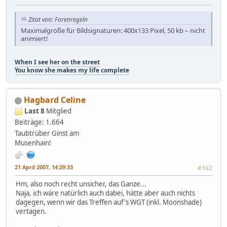
Zitat von: Forenregeln
Maximalgröße für Bildsignaturen: 400x133 Pixel, 50 kb – nicht
animiert!
When I see her on the street
You know she makes my life complete
Hagbard Celine
Last 8
Mitglied
Beiträge: 1.664
Taubtrüber Ginst am
Musenhain!
21 April 2007, 14:29:33
#162
Hm, also noch recht unsicher, das Ganze...
Naja, ich wäre natürlich auch dabei, hätte aber auch nichts
dagegen, wenn wir das Treffen auf's WGT (inkl. Moonshade)
vertagen.