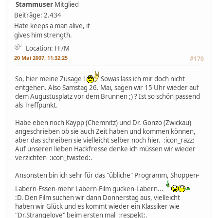
Stammuser
Mitglied
Beiträge: 2.434
Hate keeps a man alive, it
gives him strength.
Location: FF/M
20 Mai 2007, 11:32:25
#170
So, hier meine Zusage !
Sowas lass ich mir doch nicht
entgehen. Also Samstag 26. Mai, sagen wir 15 Uhr wieder auf
dem Augustusplatz vor dem Brunnen ;) ? Ist so schön passend
als Treffpunkt.
Habe eben noch Kaypp (Chemnitz) und Dr. Gonzo (Zwickau)
angeschrieben ob sie auch Zeit haben und kommen können,
aber das schreiben sie vielleicht selber noch hier. :icon_razz:
Auf unseren lieben Hackfresse denke ich müssen wir wieder
verzichten :icon_twisted:.
Ansonsten bin ich sehr für das "übliche" Programm, Shoppen-
Labern-Essen-mehr Labern-Film gucken-Labern...
:D. Den Film suchen wir dann Donnerstag aus, vielleicht
haben wir Glück und es kommt wieder ein Klassiker wie
"Dr.Strangelove" beim ersten mal :respekt:.