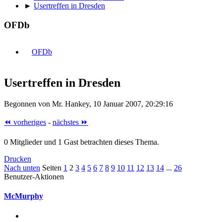
►
Usertreffen in Dresden
OFDb
OFDb
Usertreffen in Dresden
Begonnen von Mr. Hankey, 10 Januar 2007, 20:29:16
⏪ vorheriges
-
nächstes ⏩
0 Mitglieder und 1 Gast betrachten dieses Thema.
Drucken
Nach unten
Seiten
1
2
3
4
5
6
7
8
9
10
11
12
13
14
...
26
Benutzer-Aktionen
McMurphy