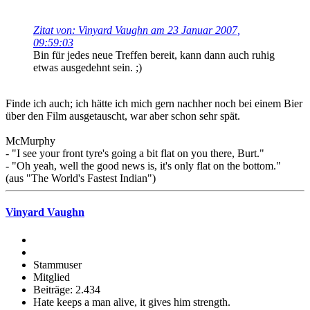
Zitat von: Vinyard Vaughn am 23 Januar 2007,
09:59:03
Bin für jedes neue Treffen bereit, kann dann auch ruhig
etwas ausgedehnt sein. ;)
Finde ich auch; ich hätte ich mich gern nachher noch bei einem Bier
über den Film ausgetauscht, war aber schon sehr spät.
McMurphy
- "I see your front tyre's going a bit flat on you there, Burt."
- "Oh yeah, well the good news is, it's only flat on the bottom."
(aus "The World's Fastest Indian")
Vinyard Vaughn
Stammuser
Mitglied
Beiträge: 2.434
Hate keeps a man alive, it gives him strength.