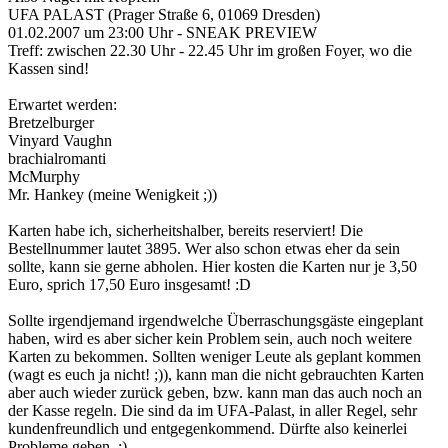
UFA PALAST (Prager Straße 6, 01069 Dresden)
01.02.2007 um 23:00 Uhr - SNEAK PREVIEW
Treff: zwischen 22.30 Uhr - 22.45 Uhr im großen Foyer, wo die
Kassen sind!
Erwartet werden:
Bretzelburger
Vinyard Vaughn
brachialromanti
McMurphy
Mr. Hankey (meine Wenigkeit ;))
Karten habe ich, sicherheitshalber, bereits reserviert! Die
Bestellnummer lautet 3895. Wer also schon etwas eher da sein
sollte, kann sie gerne abholen. Hier kosten die Karten nur je 3,50
Euro, sprich 17,50 Euro insgesamt! :D
Sollte irgendjemand irgendwelche Überraschungsgäste eingeplant
haben, wird es aber sicher kein Problem sein, auch noch weitere
Karten zu bekommen. Sollten weniger Leute als geplant kommen
(wagt es euch ja nicht! ;)), kann man die nicht gebrauchten Karten
aber auch wieder zurück geben, bzw. kann man das auch noch an
der Kasse regeln. Die sind da im UFA-Palast, in aller Regel, sehr
kundenfreundlich und entgegenkommend. Dürfte also keinerlei
Probleme geben. ;)