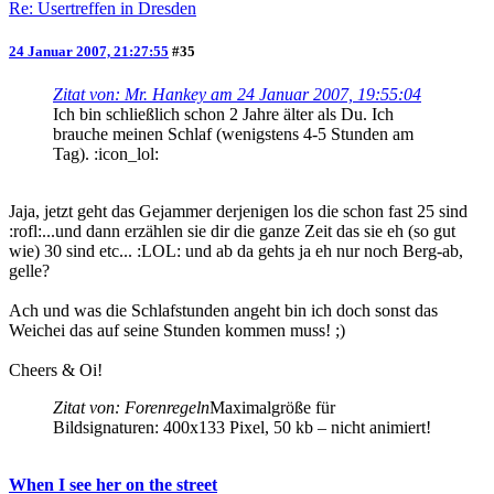
Re: Usertreffen in Dresden
24 Januar 2007, 21:27:55
#35
Zitat von: Mr. Hankey am 24 Januar 2007, 19:55:04
Ich bin schließlich schon 2 Jahre älter als Du. Ich
brauche meinen Schlaf (wenigstens 4-5 Stunden am
Tag). :icon_lol:
Jaja, jetzt geht das Gejammer derjenigen los die schon fast 25 sind
:rofl:...und dann erzählen sie dir die ganze Zeit das sie eh (so gut
wie) 30 sind etc... :LOL: und ab da gehts ja eh nur noch Berg-ab,
gelle?
Ach und was die Schlafstunden angeht bin ich doch sonst das
Weichei das auf seine Stunden kommen muss! ;)
Cheers & Oi!
Zitat von: Forenregeln
Maximalgröße für
Bildsignaturen: 400x133 Pixel, 50 kb – nicht animiert!
When I see her on the street