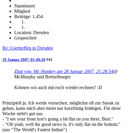
Stammuser
Mitglied
Beiträge: 1.454
Location: Dresden
Gespeichert
Re: Usertreffen in Dresden
29 Januar 2007, 01:40:26
#42
Zitat von: Mr. Hankey am 28 Januar 2007, 21:28:54
@
McMurphy und Bretzelburger
Können wir auch mit euch wieder rechnen? :D
Prinzipiell ja. Ich werde versuchen, möglichst oft zur Sneak zu
gehen, kann mich aber meist nur kurzfristig festlegen. Für diese
Woche sieht's gut aus.
- "I see your front tyre's going a bit flat on you there, Burt."
- "Oh yeah, well the good news is, it's only flat on the bottom."
(aus "The World's Fastest Indian")