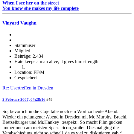
When I see her on the street
You know she makes my life complete
Vinyard Vaughn
Stammuser
Mitglied
Beiträge: 2.434
Hate keeps a man alive, it gives him strength.
Location: FF/M
Gespeichert
Re: Usertreffen in Dresden
2 Februar 2007, 04:28:16
#49
So, bevor ich in die Coje falle noch ein Wort zu heute Abend.
Wieder ein gelungener Abend in Dresden mit Mc Murphy, Brachi,
Bretzelburger und Mr.Hankey :respekt:. So macht Film gucken
immer noch am meisten Spass :icon_smile:. Diesmal ging die
Verabschiedung nicht so schnell, da es viel zu diskutieren gab ;),