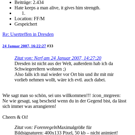
Beiträge: 2.434
Hate keeps a man alive, it gives him strength.
Location: FF/M
Gespeichert
Re: Usertreffen in Dresden
24 Januar 2007, 16:22:27
#33
Zitat von: Nerf am 24 Januar 2007, 14:27:20
Dresden ist nicht aus der Welt, außerdem hab ich da
Schwiegereltern wohnen ;)
Also falls ich mal wieder vor Ort bin und ihr mit mir
vorlieb nehmen wollt, wäre ich evtl. auch dabei.
Wie sagt man so schön, sei uns willkommen!!! :icon_mrgreen:
Ne wie gesagt, sag bescheid wenn du in der Gegend bist, da lässt
sich immer was arrangieren!
Cheers & Oi!
Zitat von: Forenregeln
Maximalgröße für
Bildsignaturen: 400x133 Pixel, 50 kb – nicht animiert!