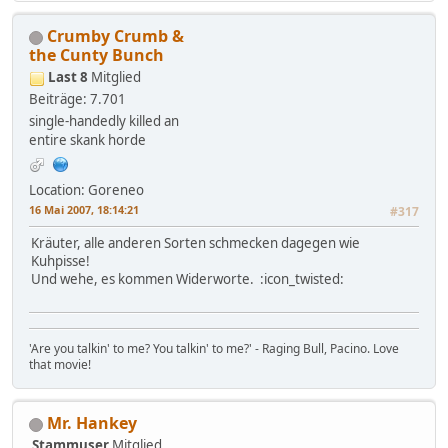
Crumby Crumb &
the Cunty Bunch
Last 8
Mitglied
Beiträge: 7.701
single-handedly killed an
entire skank horde
Location: Goreneo
16 Mai 2007, 18:14:21
#317
Kräuter, alle anderen Sorten schmecken dagegen wie
Kuhpisse!
Und wehe, es kommen Widerworte. :icon_twisted:
'Are you talkin' to me? You talkin' to me?' - Raging Bull, Pacino. Love
that movie!
Mr. Hankey
Stammuser
Mitglied