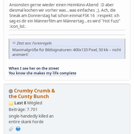
Ansonsten gerne wieder einen Heimkino-Abend :D aber
diesmal kochen wir vorher was...was einfaches ;). Ach, die
Sneak am Donnerstag hat schon einmal FSK 16 :respekt: ich
sag es dir ein Männerfilm am Männertag...es wird "Hot Fuzz"
:icon_lol:.
Zitat von: Forenregeln
Maximalgröße für Bildsignaturen: 400x133 Pixel, 50 kb – nicht
animiert!
When I see her on the street
You know she makes my life complete
Crumby Crumb &
the Cunty Bunch
Last 8
Mitglied
Beiträge: 7.701
single-handedly killed an
entire skank horde