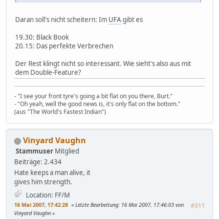
Daran soll's nicht scheitern: Im
UFA
gibt es
19.30: Black Book
20.15: Das perfekte Verbrechen
Der Rest klingt nicht so interessant. Wie sieht's also aus mit
dem Double-Feature?
- "I see your front tyre's going a bit flat on you there, Burt."
- "Oh yeah, well the good news is, it's only flat on the bottom."
(aus "The World's Fastest Indian")
Vinyard Vaughn
Stammuser
Mitglied
Beiträge: 2.434
Hate keeps a man alive, it
gives him strength.
Location: FF/M
16 Mai 2007, 17:42:28
Letzte Bearbeitung
: 16 Mai 2007, 17:46:03 von
#311
Vinyard Vaughn