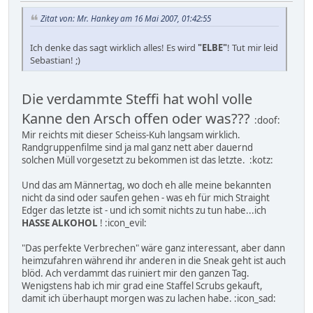
Zitat von: Mr. Hankey am 16 Mai 2007, 01:42:55
Ich denke das sagt wirklich alles! Es wird
"ELBE"
! Tut mir leid
Sebastian! ;)
Die verdammte Steffi hat wohl volle
Kanne den Arsch offen oder was???
:doof:
Mir reichts mit dieser Scheiss-Kuh langsam wirklich.
Randgruppenfilme sind ja mal ganz nett aber dauernd
solchen Müll vorgesetzt zu bekommen ist das letzte. :kotz:
Und das am Männertag, wo doch eh alle meine bekannten
nicht da sind oder saufen gehen - was eh für mich Straight
Edger das letzte ist - und ich somit nichts zu tun habe...ich
HASSE ALKOHOL
! :icon_evil:
"Das perfekte Verbrechen" wäre ganz interessant, aber dann
heimzufahren während ihr anderen in die Sneak geht ist auch
blöd. Ach verdammt das ruiniert mir den ganzen Tag.
Wenigstens hab ich mir grad eine Staffel Scrubs gekauft,
damit ich überhaupt morgen was zu lachen habe. :icon_sad: