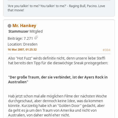
'Are you talkin' to me? You talkin' to me?' - Raging Bull, Pacino. Love
that movie!
Mr. Hankey
Stammuser
Mitglied
Beiträge: 7.271
Location: Dresden
16 Mai 2007, 01:25:32
#304
Also "Hot Fuzz" wirds definitiv nicht, denn unsere liebe Steffi
hat bereits den Tipp für die dieswöchige Sneak preisgegeben:
"Der große Traum, der sie verbindet, ist der Ayers Rock in
Australien"
Hab jetzt schon mal alle möglichen Filme der nächsten Woche
durchgeschaut, aber dennoch keine Idee, was da kommen
könnte. Kurzzeitig habe ich an "Golden Door" gedacht, aber
da geht es ja um den Traum von Amerika und nicht von
Australien, von daher wohl eher nicht.