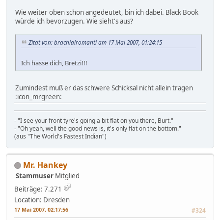
Wie weiter oben schon angedeutet, bin ich dabei. Black Book
würde ich bevorzugen. Wie sieht's aus?
Zitat von: brachialromanti am 17 Mai 2007, 01:24:15
Ich hasse dich, Bretzi!!!
Zumindest muß er das schwere Schicksal nicht allein tragen
:icon_mrgreen:
- "I see your front tyre's going a bit flat on you there, Burt."
- "Oh yeah, well the good news is, it's only flat on the bottom."
(aus "The World's Fastest Indian")
Mr. Hankey
Stammuser
Mitglied
Beiträge: 7.271
Location: Dresden
17 Mai 2007, 02:17:56
#324