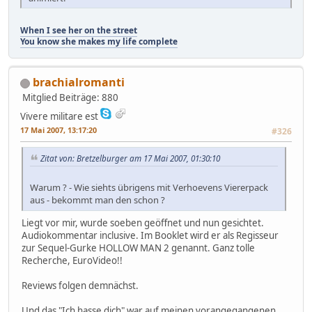
When I see her on the street
You know she makes my life complete
brachialromanti
Mitglied
Beiträge: 880
Vivere militare est
17 Mai 2007, 13:17:20
#326
Zitat von: Bretzelburger am 17 Mai 2007, 01:30:10
Warum ? - Wie siehts übrigens mit Verhoevens Viererpack
aus - bekommt man den schon ?
Liegt vor mir, wurde soeben geöffnet und nun gesichtet.
Audiokommentar inclusive. Im Booklet wird er als Regisseur
zur Sequel-Gurke HOLLOW MAN 2 genannt. Ganz tolle
Recherche, EuroVideo!!
Reviews folgen demnächst.
Und das "Ich hasse dich" war auf meinen vorangegangenen