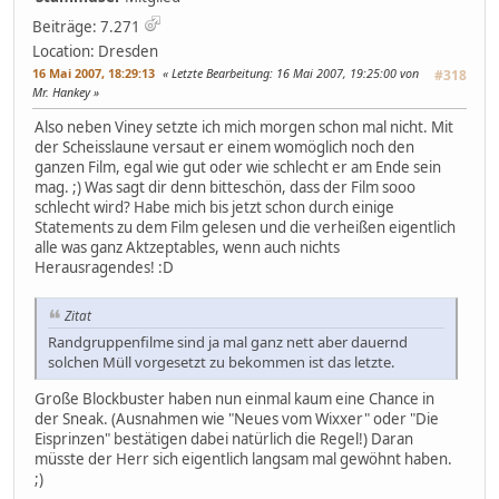
Beiträge: 7.271
Location: Dresden
16 Mai 2007, 18:29:13
Letzte Bearbeitung
: 16 Mai 2007, 19:25:00 von
#318
Mr. Hankey
Also neben Viney setzte ich mich morgen schon mal nicht. Mit
der Scheisslaune versaut er einem womöglich noch den
ganzen Film, egal wie gut oder wie schlecht er am Ende sein
mag. ;) Was sagt dir denn bitteschön, dass der Film sooo
schlecht wird? Habe mich bis jetzt schon durch einige
Statements zu dem Film gelesen und die verheißen eigentlich
alle was ganz Aktzeptables, wenn auch nichts
Herausragendes! :D
Zitat
Randgruppenfilme sind ja mal ganz nett aber dauernd
solchen Müll vorgesetzt zu bekommen ist das letzte.
Große Blockbuster haben nun einmal kaum eine Chance in
der Sneak. (Ausnahmen wie "Neues vom Wixxer" oder "Die
Eisprinzen" bestätigen dabei natürlich die Regel!) Daran
müsste der Herr sich eigentlich langsam mal gewöhnt haben.
;)