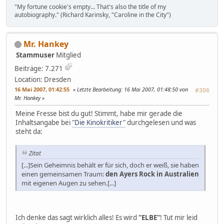
"My fortune cookie's empty... That's also the title of my
autobiography." (Richard Karinsky, "Caroline in the City")
Mr. Hankey
Stammuser
Mitglied
Beiträge: 7.271
Location: Dresden
16 Mai 2007, 01:42:55
Letzte Bearbeitung
: 16 Mai 2007, 01:48:50 von
#306
Mr. Hankey
Meine Fresse bist du gut! Stimmt, habe mir gerade die
Inhaltsangabe bei
"Die Kinokritiker"
durchgelesen und was
steht da:
Zitat
[...]Sein Geheimnis behält er für sich, doch er weiß, sie haben
einen gemeinsamen Traum:
den Ayers Rock in Australien
mit eigenen Augen zu sehen.[...]
Ich denke das sagt wirklich alles! Es wird
"ELBE"
! Tut mir leid