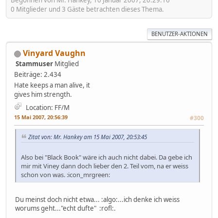
Begonnen von Mr. Hankey, 10 Januar 2007, 20:29:16
0 Mitglieder und 3 Gäste betrachten dieses Thema.
BENUTZER-AKTIONEN
Vinyard Vaughn
Stammuser
Mitglied
Beiträge: 2.434
Hate keeps a man alive, it
gives him strength.
Location: FF/M
15 Mai 2007, 20:56:39
#300
Zitat von: Mr. Hankey am 15 Mai 2007, 20:53:45
Also bei "Black Book" wäre ich auch nicht dabei. Da gebe ich
mir mit Viney dann doch lieber den 2. Teil vom, na er weiss
schon von was. :icon_mrgreen:
Du meinst doch nicht etwa... :algo:...ich denke ich weiss
worums geht..."echt dufte" :rofl:.