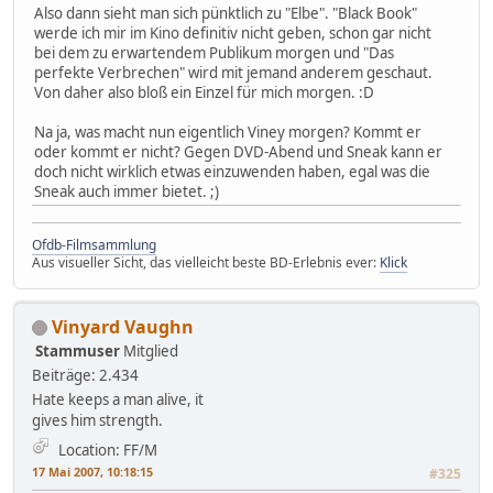
Also dann sieht man sich pünktlich zu "Elbe". "Black Book"
werde ich mir im Kino definitiv nicht geben, schon gar nicht
bei dem zu erwartendem Publikum morgen und "Das
perfekte Verbrechen" wird mit jemand anderem geschaut.
Von daher also bloß ein Einzel für mich morgen. :D
Na ja, was macht nun eigentlich Viney morgen? Kommt er
oder kommt er nicht? Gegen DVD-Abend und Sneak kann er
doch nicht wirklich etwas einzuwenden haben, egal was die
Sneak auch immer bietet. ;)
Ofdb-Filmsammlung
Aus visueller Sicht, das vielleicht beste BD-Erlebnis ever:
Klick
Vinyard Vaughn
Stammuser
Mitglied
Beiträge: 2.434
Hate keeps a man alive, it
gives him strength.
Location: FF/M
17 Mai 2007, 10:18:15
#325