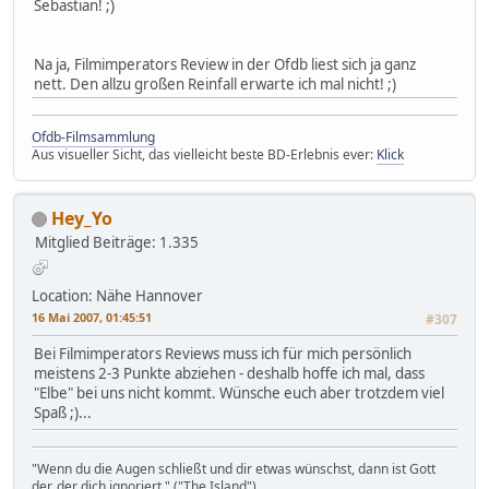
Sebastian! ;)
Na ja, Filmimperators Review in der Ofdb liest sich ja ganz
nett. Den allzu großen Reinfall erwarte ich mal nicht! ;)
Ofdb-Filmsammlung
Aus visueller Sicht, das vielleicht beste BD-Erlebnis ever:
Klick
Hey_Yo
Mitglied
Beiträge: 1.335
Location: Nähe Hannover
16 Mai 2007, 01:45:51
#307
Bei Filmimperators Reviews muss ich für mich persönlich
meistens 2-3 Punkte abziehen - deshalb hoffe ich mal, dass
"Elbe" bei uns nicht kommt. Wünsche euch aber trotzdem viel
Spaß ;)...
"Wenn du die Augen schließt und dir etwas wünschst, dann ist Gott
der, der dich ignoriert." ("The Island")