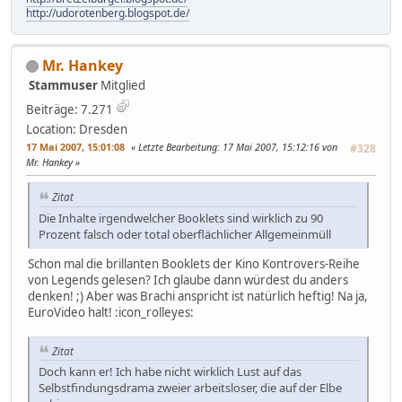
http://udorotenberg.blogspot.de/
Mr. Hankey
Stammuser
Mitglied
Beiträge: 7.271
Location: Dresden
17 Mai 2007, 15:01:08
Letzte Bearbeitung
: 17 Mai 2007, 15:12:16 von
#328
Mr. Hankey
Zitat
Die Inhalte irgendwelcher Booklets sind wirklich zu 90
Prozent falsch oder total oberflächlicher Allgemeinmüll
Schon mal die brillanten Booklets der Kino Kontrovers-Reihe
von Legends gelesen? Ich glaube dann würdest du anders
denken! ;) Aber was Brachi anspricht ist natürlich heftig! Na ja,
EuroVideo halt! :icon_rolleyes:
Zitat
Doch kann er! Ich habe nicht wirklich Lust auf das
Selbstfindungsdrama zweier arbeitsloser, die auf der Elbe