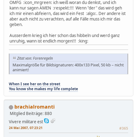
OMFG :icon_mrgreen: ich weiß woran du denkst, und ich
kann nur sagen AMEN :respekt:!!! Wenn "der" das wird geh
ich mir einen abfeiern, das wird ein Fest :algo:. Der andere ist
aber auch nicht zu verachten, auf alle Fälle muss ich mir das
geben.
Ausserdem krieg ich hier schon das hibbeln und werd ganz
unruhig, wann ist endlich morgen!!! :king:
Zitat von: Forenregeln
Maximalgröße für Bildsignaturen: 400x133 Pixel, 50 kb – nicht
animiert!
When I see her on the street
You know she makes my life complete
brachialromanti
Mitglied
Beiträge: 880
Vivere militare est
24 Mai 2007, 07:23:21
#365