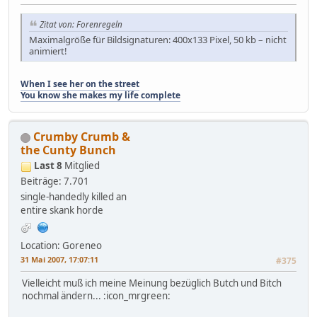
Zitat von: Forenregeln
Maximalgröße für Bildsignaturen: 400x133 Pixel, 50 kb – nicht
animiert!
When I see her on the street
You know she makes my life complete
Crumby Crumb &
the Cunty Bunch
Last 8
Mitglied
Beiträge: 7.701
single-handedly killed an
entire skank horde
Location: Goreneo
31 Mai 2007, 17:07:11
#375
Vielleicht muß ich meine Meinung bezüglich Butch und Bitch
nochmal ändern... :icon_mrgreen: