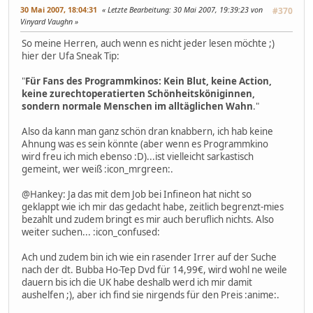
30 Mai 2007, 18:04:31
Letzte Bearbeitung
: 30 Mai 2007, 19:39:23 von
#370
Vinyard Vaughn
So meine Herren, auch wenn es nicht jeder lesen möchte ;)
hier der Ufa Sneak Tip:
"
Für Fans des Programmkinos: Kein Blut, keine Action,
keine zurechtoperatierten Schönheitsköniginnen,
sondern normale Menschen im alltäglichen Wahn
."
Also da kann man ganz schön dran knabbern, ich hab keine
Ahnung was es sein könnte (aber wenn es Programmkino
wird freu ich mich ebenso :D)...ist vielleicht sarkastisch
gemeint, wer weiß :icon_mrgreen:.
@Hankey: Ja das mit dem Job bei Infineon hat nicht so
geklappt wie ich mir das gedacht habe, zeitlich begrenzt-mies
bezahlt und zudem bringt es mir auch beruflich nichts. Also
weiter suchen... :icon_confused:
Ach und zudem bin ich wie ein rasender Irrer auf der Suche
nach der dt. Bubba Ho-Tep Dvd für 14,99€, wird wohl ne weile
dauern bis ich die UK habe deshalb werd ich mir damit
aushelfen ;), aber ich find sie nirgends für den Preis :anime:.