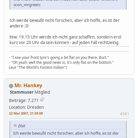
:icon_mrgreen:
Ich werde bewußt nicht forschen, aber ich hoffe, es ist der
andere :D
btw: 19.15 Uhr werde ich nicht ganz schaffen, sondern erst
kurz vor 20 Uhr da sein können - auf jeden Fall rechtzeitig.
- "I see your front tyre's going a bit flat on you there, Burt."
- "Oh yeah, well the good news is, it's only flat on the bottom."
(aus "The World's Fastest Indian")
Mr. Hankey
Stammuser
Mitglied
Beiträge: 7.271
Location: Dresden
22 Mai 2007, 21:59:09
#361
Zitat
Ich werde bewußt nicht forschen, aber ich hoffe, es ist der