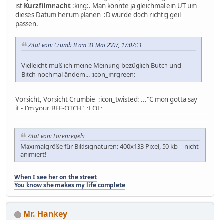
ist
Kurzfilmnacht
:king:. Man könnte ja gleichmal ein UT um
dieses Datum herum planen :D würde doch richtig geil
passen.
Zitat von: Crumb B am 31 Mai 2007, 17:07:11
Vielleicht muß ich meine Meinung bezüglich Butch und
Bitch nochmal ändern... :icon_mrgreen:
Vorsicht, Vorsicht Crumbie :icon_twisted: ..."C'mon gotta say
it - I'm your BEE-OTCH" :LOL:
Zitat von: Forenregeln
Maximalgröße für Bildsignaturen: 400x133 Pixel, 50 kb – nicht
animiert!
When I see her on the street
You know she makes my life complete
Mr. Hankey