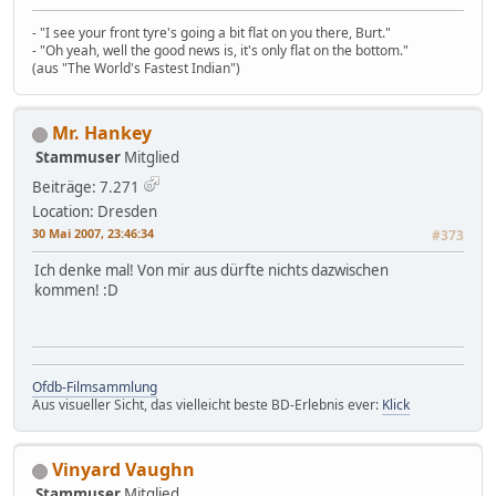
- "I see your front tyre's going a bit flat on you there, Burt."
- "Oh yeah, well the good news is, it's only flat on the bottom."
(aus "The World's Fastest Indian")
Mr. Hankey
Stammuser
Mitglied
Beiträge: 7.271
Location: Dresden
30 Mai 2007, 23:46:34
#373
Ich denke mal! Von mir aus dürfte nichts dazwischen
kommen! :D
Ofdb-Filmsammlung
Aus visueller Sicht, das vielleicht beste BD-Erlebnis ever:
Klick
Vinyard Vaughn
Stammuser
Mitglied