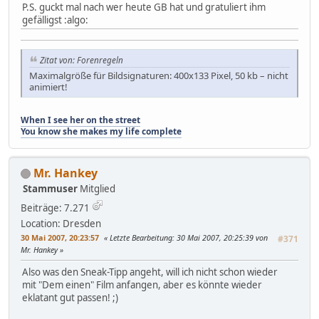
P.S. guckt mal nach wer heute GB hat und gratuliert ihm
gefälligst :algo:
Zitat von: Forenregeln
Maximalgröße für Bildsignaturen: 400x133 Pixel, 50 kb – nicht
animiert!
When I see her on the street
You know she makes my life complete
Mr. Hankey
Stammuser
Mitglied
Beiträge: 7.271
Location: Dresden
30 Mai 2007, 20:23:57
Letzte Bearbeitung
: 30 Mai 2007, 20:25:39 von
#371
Mr. Hankey
Also was den Sneak-Tipp angeht, will ich nicht schon wieder
mit "Dem einen" Film anfangen, aber es könnte wieder
eklatant gut passen! ;)