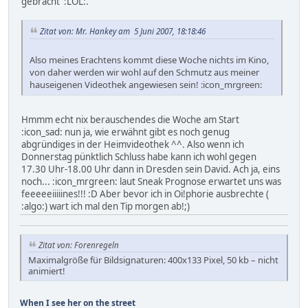
gebracht :LOL:.
Zitat von: Mr. Hankey am 5 Juni 2007, 18:18:46
Also meines Erachtens kommt diese Woche nichts im Kino,
von daher werden wir wohl auf den Schmutz aus meiner
hauseigenen Videothek angewiesen sein! :icon_mrgreen:
Hmmm echt nix berauschendes die Woche am Start
:icon_sad: nun ja, wie erwähnt gibt es noch genug
abgründiges in der Heimvideothek ^^. Also wenn ich
Donnerstag pünktlich Schluss habe kann ich wohl gegen
17.30 Uhr-18.00 Uhr dann in Dresden sein David. Ach ja, eins
noch... :icon_mrgreen: laut Sneak Prognose erwartet uns was
feeeeeiiiiines!!! :D Aber bevor ich in Oi!phorie ausbrechte (
:algo:) wart ich mal den Tip morgen ab!;)
Zitat von: Forenregeln
Maximalgröße für Bildsignaturen: 400x133 Pixel, 50 kb – nicht
animiert!
When I see her on the street