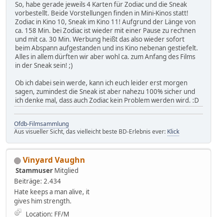
So, habe gerade jeweils 4 Karten für Zodiac und die Sneak
vorbestellt. Beide Vorstellungen finden in Mini-Kinos statt!
Zodiac in Kino 10, Sneak im Kino 11! Aufgrund der Länge von
ca. 158 Min. bei Zodiac ist wieder mit einer Pause zu rechnen
und mit ca. 30 Min. Werbung heißt das also wieder sofort
beim Abspann aufgestanden und ins Kino nebenan gestiefelt.
Alles in allem dürften wir aber wohl ca. zum Anfang des Films
in der Sneak sein! ;)
Ob ich dabei sein werde, kann ich euch leider erst morgen
sagen, zumindest die Sneak ist aber nahezu 100% sicher und
ich denke mal, dass auch Zodiac kein Problem werden wird. :D
Ofdb-Filmsammlung
Aus visueller Sicht, das vielleicht beste BD-Erlebnis ever:
Klick
Vinyard Vaughn
Stammuser
Mitglied
Beiträge: 2.434
Hate keeps a man alive, it
gives him strength.
Location: FF/M