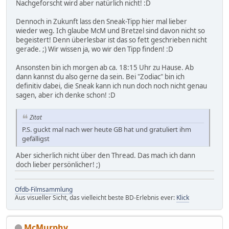
Nachgeforscht wird aber natürlich nicht! :D
Dennoch in Zukunft lass den Sneak-Tipp hier mal lieber
wieder weg. Ich glaube McM und Bretzel sind davon nicht so
begeistert! Denn überlesbar ist das so fett geschrieben nicht
gerade. ;) Wir wissen ja, wo wir den Tipp finden! :D
Ansonsten bin ich morgen ab ca. 18:15 Uhr zu Hause. Ab
dann kannst du also gerne da sein. Bei "Zodiac" bin ich
definitiv dabei, die Sneak kann ich nun doch noch nicht genau
sagen, aber ich denke schon! :D
Zitat
P.S. guckt mal nach wer heute GB hat und gratuliert ihm
gefälligst
Aber sicherlich nicht über den Thread. Das mach ich dann
doch lieber persönlicher! ;)
Ofdb-Filmsammlung
Aus visueller Sicht, das vielleicht beste BD-Erlebnis ever:
Klick
McMurphy