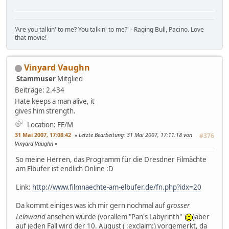
'Are you talkin' to me? You talkin' to me?' - Raging Bull, Pacino. Love
that movie!
Vinyard Vaughn
Stammuser
Mitglied
Beiträge: 2.434
Hate keeps a man alive, it
gives him strength.
Location: FF/M
31 Mai 2007, 17:08:42
Letzte Bearbeitung
: 31 Mai 2007, 17:11:18 von
#376
Vinyard Vaughn
So meine Herren, das Programm für die Dresdner Filmächte
am Elbufer ist endlich Online :D
Link:
http://www.filmnaechte-am-elbufer.de/fn.php?idx=20
Da kommt einiges was ich mir gern nochmal auf
grosser
Leinwand
ansehen würde (vorallem "Pan's Labyrinth"
)aber
auf jeden Fall wird der 10. August ( :exclaim:) vorgemerkt, da