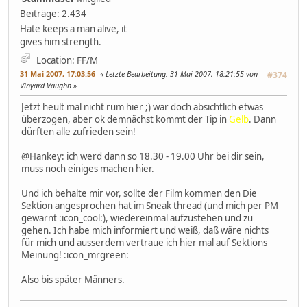
Beiträge: 2.434
Hate keeps a man alive, it
gives him strength.
Location: FF/M
31 Mai 2007, 17:03:56
Letzte Bearbeitung
: 31 Mai 2007, 18:21:55 von
#374
Vinyard Vaughn
Jetzt heult mal nicht rum hier ;) war doch absichtlich etwas
überzogen, aber ok demnächst kommt der Tip in
Gelb
. Dann
dürften alle zufrieden sein!
@Hankey: ich werd dann so 18.30 - 19.00 Uhr bei dir sein,
muss noch einiges machen hier.
Und ich behalte mir vor, sollte der Film kommen den Die
Sektion angesprochen hat im Sneak thread (und mich per PM
gewarnt :icon_cool:), wiedereinmal aufzustehen und zu
gehen. Ich habe mich informiert und weiß, daß wäre nichts
für mich und ausserdem vertraue ich hier mal auf Sektions
Meinung! :icon_mrgreen:
Also bis später Männers.