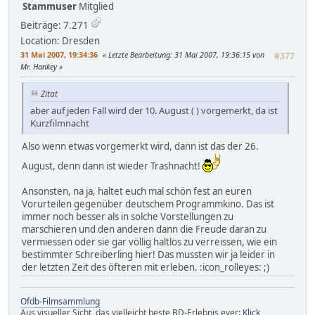
Stammuser
Mitglied
Beiträge: 7.271
Location: Dresden
31 Mai 2007, 19:34:36
Letzte Bearbeitung
: 31 Mai 2007, 19:36:15 von
#377
Mr. Hankey
Zitat
aber auf jeden Fall wird der 10. August ( ) vorgemerkt, da ist
Kurzfilmnacht
Also wenn etwas vorgemerkt wird, dann ist das der 26.
August, denn dann ist wieder Trashnacht!
Ansonsten, na ja, haltet euch mal schön fest an euren
Vorurteilen gegenüber deutschem Programmkino. Das ist
immer noch besser als in solche Vorstellungen zu
marschieren und den anderen dann die Freude daran zu
vermiessen oder sie gar völlig haltlos zu verreissen, wie ein
bestimmter Schreiberling hier! Das mussten wir ja leider in
der letzten Zeit des öfteren mit erleben. :icon_rolleyes: ;)
Ofdb-Filmsammlung
Aus visueller Sicht, das vielleicht beste BD-Erlebnis ever:
Klick