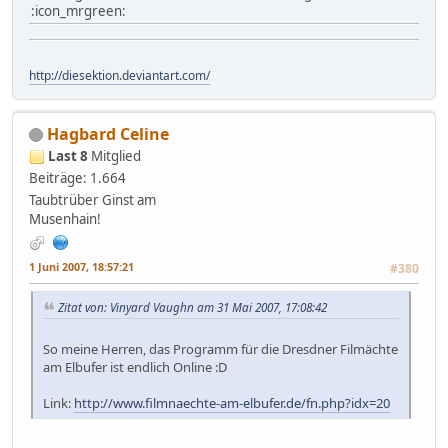
:icon_mrgreen:
http://diesektion.deviantart.com/
Hagbard Celine
Last 8
Mitglied
Beiträge: 1.664
Taubtrüber Ginst am
Musenhain!
1 Juni 2007, 18:57:21
#380
Zitat von: Vinyard Vaughn am 31 Mai 2007, 17:08:42
So meine Herren, das Programm für die Dresdner Filmächte
am Elbufer ist endlich Online :D
Link:
http://www.filmnaechte-am-elbufer.de/fn.php?idx=20