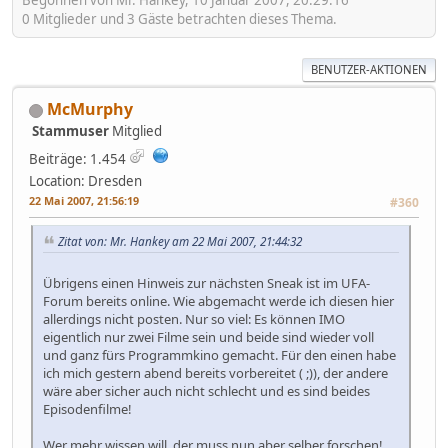
Begonnen von Mr. Hankey, 10 Januar 2007, 20:29:16
0 Mitglieder und 3 Gäste betrachten dieses Thema.
BENUTZER-AKTIONEN
McMurphy
Stammuser
Mitglied
Beiträge: 1.454
Location: Dresden
22 Mai 2007, 21:56:19
#360
Zitat von: Mr. Hankey am 22 Mai 2007, 21:44:32
Übrigens einen Hinweis zur nächsten Sneak ist im UFA-
Forum bereits online. Wie abgemacht werde ich diesen hier
allerdings nicht posten. Nur so viel: Es können IMO
eigentlich nur zwei Filme sein und beide sind wieder voll
und ganz fürs Programmkino gemacht. Für den einen habe
ich mich gestern abend bereits vorbereitet ( ;)), der andere
wäre aber sicher auch nicht schlecht und es sind beides
Episodenfilme!
Wer mehr wissen will, der muss nun aber selber forschen!