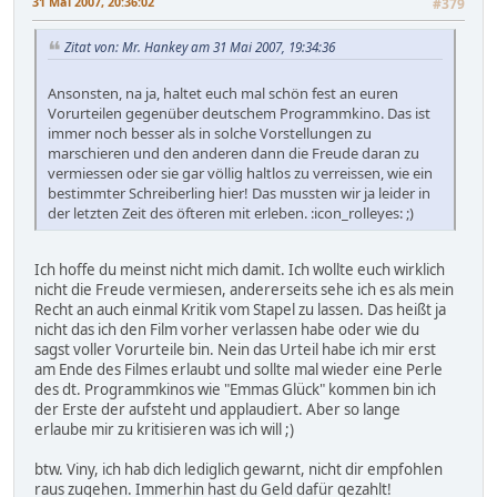
31 Mai 2007, 20:36:02
#379
Zitat von: Mr. Hankey am 31 Mai 2007, 19:34:36
Ansonsten, na ja, haltet euch mal schön fest an euren
Vorurteilen gegenüber deutschem Programmkino. Das ist
immer noch besser als in solche Vorstellungen zu
marschieren und den anderen dann die Freude daran zu
vermiessen oder sie gar völlig haltlos zu verreissen, wie ein
bestimmter Schreiberling hier! Das mussten wir ja leider in
der letzten Zeit des öfteren mit erleben. :icon_rolleyes: ;)
Ich hoffe du meinst nicht mich damit. Ich wollte euch wirklich
nicht die Freude vermiesen, andererseits sehe ich es als mein
Recht an auch einmal Kritik vom Stapel zu lassen. Das heißt ja
nicht das ich den Film vorher verlassen habe oder wie du
sagst voller Vorurteile bin. Nein das Urteil habe ich mir erst
am Ende des Filmes erlaubt und sollte mal wieder eine Perle
des dt. Programmkinos wie "Emmas Glück" kommen bin ich
der Erste der aufsteht und applaudiert. Aber so lange
erlaube mir zu kritisieren was ich will ;)
btw. Viny, ich hab dich lediglich gewarnt, nicht dir empfohlen
raus zugehen. Immerhin hast du Geld dafür gezahlt!