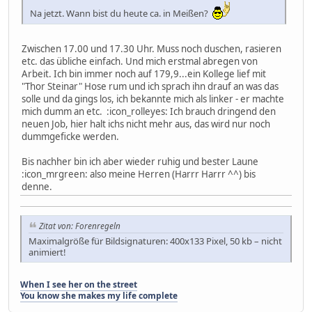
Na jetzt. Wann bist du heute ca. in Meißen?
Zwischen 17.00 und 17.30 Uhr. Muss noch duschen, rasieren
etc. das übliche einfach. Und mich erstmal abregen von
Arbeit. Ich bin immer noch auf 179,9...ein Kollege lief mit
"Thor Steinar" Hose rum und ich sprach ihn drauf an was das
solle und da gings los, ich bekannte mich als linker - er machte
mich dumm an etc. :icon_rolleyes: Ich brauch dringend den
neuen Job, hier halt ichs nicht mehr aus, das wird nur noch
dummgeficke werden.
Bis nachher bin ich aber wieder ruhig und bester Laune
:icon_mrgreen: also meine Herren (Harrr Harrr ^^) bis
denne.
Zitat von: Forenregeln
Maximalgröße für Bildsignaturen: 400x133 Pixel, 50 kb – nicht
animiert!
When I see her on the street
You know she makes my life complete