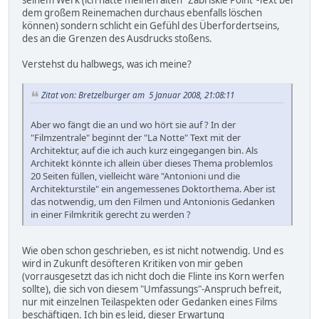
seinem Werk (ich hätte meinen alten "Zabriskie Point"-Text bei
dem großem Reinemachen durchaus ebenfalls löschen
können) sondern schlicht ein Gefühl des Überfordertseins,
des an die Grenzen des Ausdrucks stoßens.
Verstehst du halbwegs, was ich meine?
Zitat von: Bretzelburger am 5 Januar 2008, 21:08:11
Aber wo fängt die an und wo hört sie auf ? In der
"Filmzentrale" beginnt der "La Notte" Text mit der
Architektur, auf die ich auch kurz eingegangen bin. Als
Architekt könnte ich allein über dieses Thema problemlos
20 Seiten füllen, vielleicht wäre "Antonioni und die
Architekturstile" ein angemessenes Doktorthema. Aber ist
das notwendig, um den Filmen und Antonionis Gedanken
in einer Filmkritik gerecht zu werden ?
Wie oben schon geschrieben, es ist nicht notwendig. Und es
wird in Zukunft desöfteren Kritiken von mir geben
(vorrausgesetzt das ich nicht doch die Flinte ins Korn werfen
sollte), die sich von diesem "Umfassungs"-Anspruch befreit,
nur mit einzelnen Teilaspekten oder Gedanken eines Films
beschäftigen. Ich bin es leid, dieser Erwartung