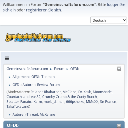
Willkommen im Forum "
Gemeinschaftsforum.com
". Bitte
loggen Sie
sich ein
oder
registrieren Sie sich
.
Gemeinschaftsforum.com
Forum
OFDb
►
►
Allgemeine OFDb-Themen
►
OFDb-Autoren: Review-Forum
►
(Moderatoren:
Palaber-Rhabarber
,
McClane
,
Dr. Kosh
,
Moonshade
,
Countach
,
andreas82
,
Crumby Crumb & the Cunty Bunch
,
Splatter-Fanatic
,
Karm
,
morb_d
,
mali
,
666psheiko
,
MMeXX
,
Sir Francis
,
TakaTukaLand
)
Autoren-Thread: McKenzie
►
OFDb