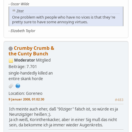
-
Oscar Wilde
Zitat
One problem with people who have no vices is that they're
pretty sure to have some annoying virtues.
-
Elizabeth Taylor
Crumby Crumb &
the Cunty Bunch
Moderator
Mitglied
Beiträge: 7.701
single-handedly killed an
entire skank horde
Location: Goreneo
9 Januar 2008, 01:02:30
#483
Ich meinte auch eher, daß "90ziger" falsch ist, so würde es ja
Neunzigziger heißen ;).
Ja ich weiß, Korinthenkacker, aber in einer Sig muß das nicht
sein, da bekomme ich ja immer wieder Augenkrebs.