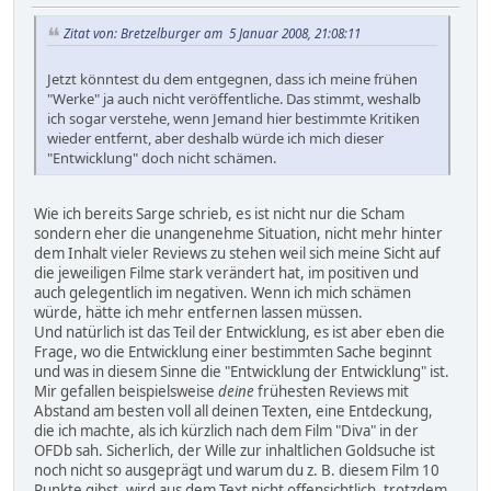
Zitat von: Bretzelburger am 5 Januar 2008, 21:08:11
Jetzt könntest du dem entgegnen, dass ich meine frühen
"Werke" ja auch nicht veröffentliche. Das stimmt, weshalb
ich sogar verstehe, wenn Jemand hier bestimmte Kritiken
wieder entfernt, aber deshalb würde ich mich dieser
"Entwicklung" doch nicht schämen.
Wie ich bereits Sarge schrieb, es ist nicht nur die Scham
sondern eher die unangenehme Situation, nicht mehr hinter
dem Inhalt vieler Reviews zu stehen weil sich meine Sicht auf
die jeweiligen Filme stark verändert hat, im positiven und
auch gelegentlich im negativen. Wenn ich mich schämen
würde, hätte ich mehr entfernen lassen müssen.
Und natürlich ist das Teil der Entwicklung, es ist aber eben die
Frage, wo die Entwicklung einer bestimmten Sache beginnt
und was in diesem Sinne die "Entwicklung der Entwicklung" ist.
Mir gefallen beispielsweise
deine
frühesten Reviews mit
Abstand am besten voll all deinen Texten, eine Entdeckung,
die ich machte, als ich kürzlich nach dem Film "Diva" in der
OFDb sah. Sicherlich, der Wille zur inhaltlichen Goldsuche ist
noch nicht so ausgeprägt und warum du z. B. diesem Film 10
Punkte gibst, wird aus dem Text nicht offensichtlich, trotzdem