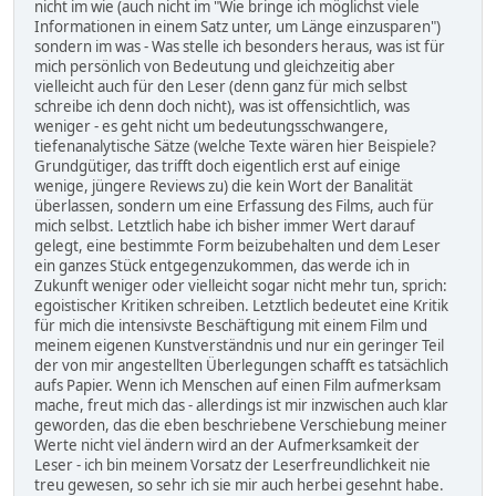
nicht im wie (auch nicht im "Wie bringe ich möglichst viele
Informationen in einem Satz unter, um Länge einzusparen")
sondern im was - Was stelle ich besonders heraus, was ist für
mich persönlich von Bedeutung und gleichzeitig aber
vielleicht auch für den Leser (denn ganz für mich selbst
schreibe ich denn doch nicht), was ist offensichtlich, was
weniger - es geht nicht um bedeutungsschwangere,
tiefenanalytische Sätze (welche Texte wären hier Beispiele?
Grundgütiger, das trifft doch eigentlich erst auf einige
wenige, jüngere Reviews zu) die kein Wort der Banalität
überlassen, sondern um eine Erfassung des Films, auch für
mich selbst. Letztlich habe ich bisher immer Wert darauf
gelegt, eine bestimmte Form beizubehalten und dem Leser
ein ganzes Stück entgegenzukommen, das werde ich in
Zukunft weniger oder vielleicht sogar nicht mehr tun, sprich:
egoistischer Kritiken schreiben. Letztlich bedeutet eine Kritik
für mich die intensivste Beschäftigung mit einem Film und
meinem eigenen Kunstverständnis und nur ein geringer Teil
der von mir angestellten Überlegungen schafft es tatsächlich
aufs Papier. Wenn ich Menschen auf einen Film aufmerksam
mache, freut mich das - allerdings ist mir inzwischen auch klar
geworden, das die eben beschriebene Verschiebung meiner
Werte nicht viel ändern wird an der Aufmerksamkeit der
Leser - ich bin meinem Vorsatz der Leserfreundlichkeit nie
treu gewesen, so sehr ich sie mir auch herbei gesehnt habe.