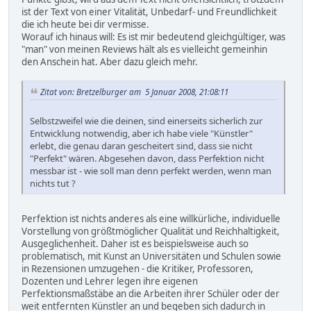
ist der Text von einer Vitalität, Unbedarf- und Freundlichkeit
die ich heute bei dir vermisse.
Worauf ich hinaus will: Es ist mir bedeutend gleichgültiger, was
"man" von meinen Reviews hält als es vielleicht gemeinhin
den Anschein hat. Aber dazu gleich mehr.
Zitat von: Bretzelburger am 5 Januar 2008, 21:08:11
Selbstzweifel wie die deinen, sind einerseits sicherlich zur
Entwicklung notwendig, aber ich habe viele "Künstler"
erlebt, die genau daran gescheitert sind, dass sie nicht
"Perfekt" wären. Abgesehen davon, dass Perfektion nicht
messbar ist - wie soll man denn perfekt werden, wenn man
nichts tut ?
Perfektion ist nichts anderes als eine willkürliche, individuelle
Vorstellung von größtmöglicher Qualität und Reichhaltigkeit,
Ausgeglichenheit. Daher ist es beispielsweise auch so
problematisch, mit Kunst an Universitäten und Schulen sowie
in Rezensionen umzugehen - die Kritiker, Professoren,
Dozenten und Lehrer legen ihre eigenen
Perfektionsmaßstäbe an die Arbeiten ihrer Schüler oder der
weit entfernten Künstler an und begeben sich dadurch in