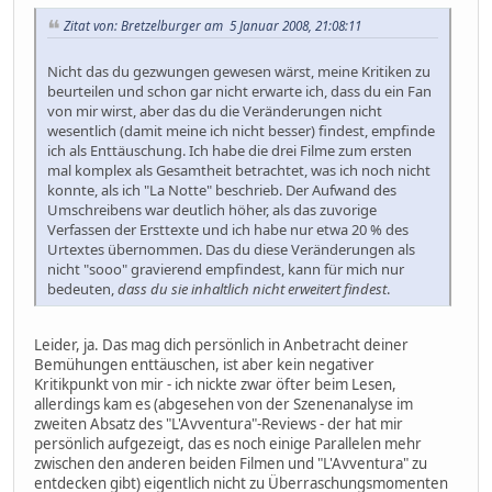
Zitat von: Bretzelburger am 5 Januar 2008, 21:08:11
Nicht das du gezwungen gewesen wärst, meine Kritiken zu
beurteilen und schon gar nicht erwarte ich, dass du ein Fan
von mir wirst, aber das du die Veränderungen nicht
wesentlich (damit meine ich nicht besser) findest, empfinde
ich als Enttäuschung. Ich habe die drei Filme zum ersten
mal komplex als Gesamtheit betrachtet, was ich noch nicht
konnte, als ich "La Notte" beschrieb. Der Aufwand des
Umschreibens war deutlich höher, als das zuvorige
Verfassen der Ersttexte und ich habe nur etwa 20 % des
Urtextes übernommen. Das du diese Veränderungen als
nicht "sooo" gravierend empfindest, kann für mich nur
bedeuten,
dass du sie inhaltlich nicht erweitert findest
.
Leider, ja. Das mag dich persönlich in Anbetracht deiner
Bemühungen enttäuschen, ist aber kein negativer
Kritikpunkt von mir - ich nickte zwar öfter beim Lesen,
allerdings kam es (abgesehen von der Szenenanalyse im
zweiten Absatz des "L'Avventura"-Reviews - der hat mir
persönlich aufgezeigt, das es noch einige Parallelen mehr
zwischen den anderen beiden Filmen und "L'Avventura" zu
entdecken gibt) eigentlich nicht zu Überraschungsmomenten