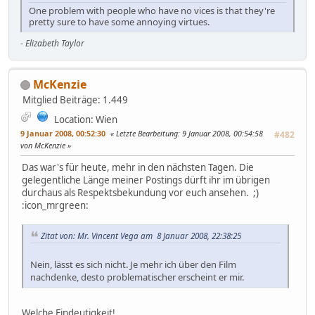
One problem with people who have no vices is that they're
pretty sure to have some annoying virtues.
-
Elizabeth Taylor
McKenzie
Mitglied
Beiträge: 1.449
Location: Wien
9 Januar 2008, 00:52:30
Letzte Bearbeitung
: 9 Januar 2008, 00:54:58
#482
von McKenzie
Das war's für heute, mehr in den nächsten Tagen. Die
gelegentliche Länge meiner Postings dürft ihr im übrigen
durchaus als Respektsbekundung vor euch ansehen. ;)
:icon_mrgreen:
Zitat von: Mr. Vincent Vega am 8 Januar 2008, 22:38:25
Nein, lässt es sich nicht. Je mehr ich über den Film
nachdenke, desto problematischer erscheint er mir.
Welche Eindeutigkeit!