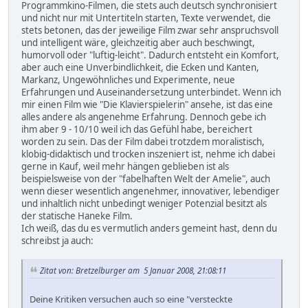
Programmkino-Filmen, die stets auch deutsch synchronisiert
und nicht nur mit Untertiteln starten, Texte verwendet, die
stets betonen, das der jeweilige Film zwar sehr anspruchsvoll
und intelligent wäre, gleichzeitig aber auch beschwingt,
humorvoll oder "luftig-leicht". Dadurch entsteht ein Komfort,
aber auch eine Unverbindlichkeit, die Ecken und Kanten,
Markanz, Ungewöhnliches und Experimente, neue
Erfahrungen und Auseinandersetzung unterbindet. Wenn ich
mir einen Film wie "Die Klavierspielerin" ansehe, ist das eine
alles andere als angenehme Erfahrung. Dennoch gebe ich
ihm aber 9 - 10/10 weil ich das Gefühl habe, bereichert
worden zu sein. Das der Film dabei trotzdem moralistisch,
klobig-didaktisch und trocken inszeniert ist, nehme ich dabei
gerne in Kauf, weil mehr hängen geblieben ist als
beispielsweise von der "fabelhaften Welt der Amelie", auch
wenn dieser wesentlich angenehmer, innovativer, lebendiger
und inhaltlich nicht unbedingt weniger Potenzial besitzt als
der statische Haneke Film.
Ich weiß, das du es vermutlich anders gemeint hast, denn du
schreibst ja auch:
Zitat von: Bretzelburger am 5 Januar 2008, 21:08:11
Deine Kritiken versuchen auch so eine "versteckte