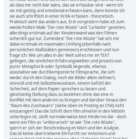
als dass mir nicht klar wäre, das sie erfassbar sind - wenn ich
sie mit geistig und emotional erfassen kann, dann könnte ich
sie auch schriftlich in einer Kritik erfassen - theoretisch.
Praktisch sieht das anders aus. Erst vorgestern habe ich zum
wiederholten Male "Die rote Wüste" und "La Notte" gesehen,
allerdings erstmals auf der Kinoleinwand was den Filmen
sicherlich gut tut. Zumindest "Die rote Wüste" hat sich mir
dabei erstmals im maximalen Umfang (ebenfalls nach
persönlichen Maßstäben gemessen) erschlossen und nun
frage ich: Wie um alles in der Welt soll es mir im TEXT
gelingen, die sinnlichen Erfahrungswelten und jenseits von
purer Metaphorik oder Symbolik liegende, ebenso
assoziative wie durchkomponierte Filmsprache, die sich
weder durch den Dialog, noch die Bilder allein definiert,
sinnvoll und mit Selbstbewusstsein, einem Gefühl der
Sicherheit, auf dem Papier sprechen zu lassen und
gleichzeitig Stellung dazu zu beziehen ohne das eine in
Konflikt mit dem anderen zu bringen und darüber hinaus den
"Raum des Zuschauers" (siehe oben im Posting an Chili) nicht
einzuengen? Das die Schrift dem Film ohnehin in den Mitteln
unterlegen ist, stellt normalerweise kein Hindernis dar - doch
wenn ein Film so "unliterarisch" ist wie "Die rote Wüste",
sperrt er sich der Beschreibung im Wort und der Analyse.
Das ist keine übertriebene Ehrfurcht vor Antonioni und