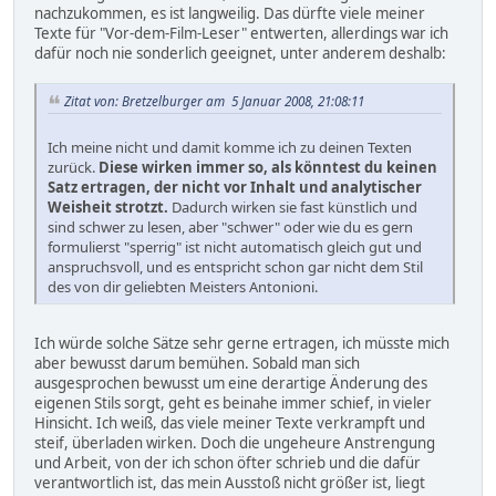
nachzukommen, es ist langweilig. Das dürfte viele meiner
Texte für "Vor-dem-Film-Leser" entwerten, allerdings war ich
dafür noch nie sonderlich geeignet, unter anderem deshalb:
Zitat von: Bretzelburger am 5 Januar 2008, 21:08:11
Ich meine nicht und damit komme ich zu deinen Texten
zurück.
Diese wirken immer so, als könntest du keinen
Satz ertragen, der nicht vor Inhalt und analytischer
Weisheit strotzt.
Dadurch wirken sie fast künstlich und
sind schwer zu lesen, aber "schwer" oder wie du es gern
formulierst "sperrig" ist nicht automatisch gleich gut und
anspruchsvoll, und es entspricht schon gar nicht dem Stil
des von dir geliebten Meisters Antonioni.
Ich würde solche Sätze sehr gerne ertragen, ich müsste mich
aber bewusst darum bemühen. Sobald man sich
ausgesprochen bewusst um eine derartige Änderung des
eigenen Stils sorgt, geht es beinahe immer schief, in vieler
Hinsicht. Ich weiß, das viele meiner Texte verkrampft und
steif, überladen wirken. Doch die ungeheure Anstrengung
und Arbeit, von der ich schon öfter schrieb und die dafür
verantwortlich ist, das mein Ausstoß nicht größer ist, liegt