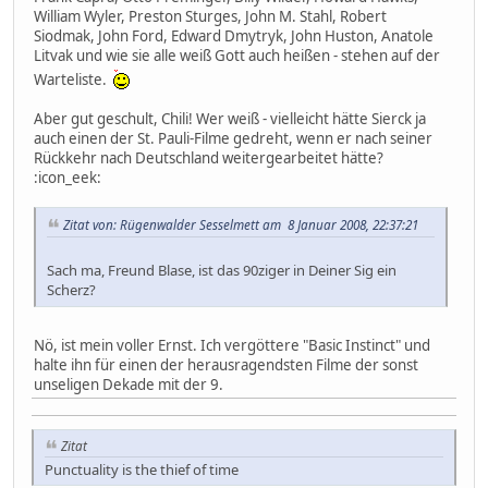
William Wyler, Preston Sturges, John M. Stahl, Robert
Siodmak, John Ford, Edward Dmytryk, John Huston, Anatole
Litvak und wie sie alle weiß Gott auch heißen - stehen auf der
Warteliste.
Aber gut geschult, Chili! Wer weiß - vielleicht hätte Sierck ja
auch einen der St. Pauli-Filme gedreht, wenn er nach seiner
Rückkehr nach Deutschland weitergearbeitet hätte?
:icon_eek:
Zitat von: Rügenwalder Sesselmett am 8 Januar 2008, 22:37:21
Sach ma, Freund Blase, ist das 90ziger in Deiner Sig ein
Scherz?
Nö, ist mein voller Ernst. Ich vergöttere "Basic Instinct" und
halte ihn für einen der herausragendsten Filme der sonst
unseligen Dekade mit der 9.
Zitat
Punctuality is the thief of time