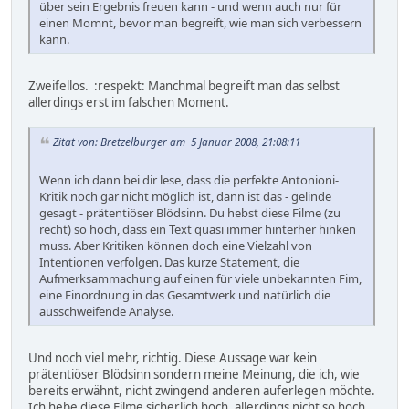
über sein Ergebnis freuen kann - und wenn auch nur für
einen Momnt, bevor man begreift, wie man sich verbessern
kann.
Zweifellos. :respekt: Manchmal begreift man das selbst
allerdings erst im falschen Moment.
Zitat von: Bretzelburger am 5 Januar 2008, 21:08:11
Wenn ich dann bei dir lese, dass die perfekte Antonioni-
Kritik noch gar nicht möglich ist, dann ist das - gelinde
gesagt - prätentiöser Blödsinn. Du hebst diese Filme (zu
recht) so hoch, dass ein Text quasi immer hinterher hinken
muss. Aber Kritiken können doch eine Vielzahl von
Intentionen verfolgen. Das kurze Statement, die
Aufmerksammachung auf einen für viele unbekannten Fim,
eine Einordnung in das Gesamtwerk und natürlich die
ausschweifende Analyse.
Und noch viel mehr, richtig. Diese Aussage war kein
prätentiöser Blödsinn sondern meine Meinung, die ich, wie
bereits erwähnt, nicht zwingend anderen auferlegen möchte.
Ich hebe diese Filme sicherlich hoch, allerdings nicht so hoch