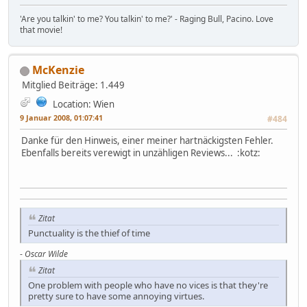
'Are you talkin' to me? You talkin' to me?' - Raging Bull, Pacino. Love
that movie!
McKenzie
Mitglied
Beiträge: 1.449
Location: Wien
9 Januar 2008, 01:07:41
#484
Danke für den Hinweis, einer meiner hartnäckigsten Fehler.
Ebenfalls bereits verewigt in unzähligen Reviews... :kotz:
Zitat
Punctuality is the thief of time
-
Oscar Wilde
Zitat
One problem with people who have no vices is that they're
pretty sure to have some annoying virtues.