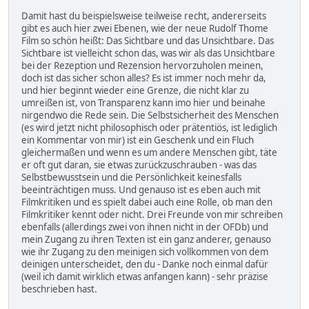
Damit hast du beispielsweise teilweise recht, andererseits
gibt es auch hier zwei Ebenen, wie der neue Rudolf Thome
Film so schön heißt: Das Sichtbare und das Unsichtbare. Das
Sichtbare ist vielleicht schon das, was wir als das Unsichtbare
bei der Rezeption und Rezension hervorzuholen meinen,
doch ist das sicher schon alles? Es ist immer noch mehr da,
und hier beginnt wieder eine Grenze, die nicht klar zu
umreißen ist, von Transparenz kann imo hier und beinahe
nirgendwo die Rede sein. Die Selbstsicherheit des Menschen
(es wird jetzt nicht philosophisch oder prätentiös, ist lediglich
ein Kommentar von mir) ist ein Geschenk und ein Fluch
gleichermaßen und wenn es um andere Menschen gibt, täte
er oft gut daran, sie etwas zurückzuschrauben - was das
Selbstbewusstsein und die Persönlichkeit keinesfalls
beeinträchtigen muss. Und genauso ist es eben auch mit
Filmkritiken und es spielt dabei auch eine Rolle, ob man den
Filmkritiker kennt oder nicht. Drei Freunde von mir schreiben
ebenfalls (allerdings zwei von ihnen nicht in der OFDb) und
mein Zugang zu ihren Texten ist ein ganz anderer, genauso
wie ihr Zugang zu den meinigen sich vollkommen von dem
deinigen unterscheidet, den du - Danke noch einmal dafür
(weil ich damit wirklich etwas anfangen kann) - sehr präzise
beschrieben hast.