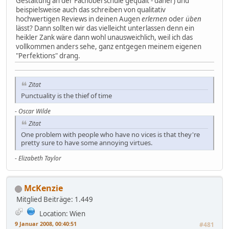
Gestaltung an der Fachoberschule gequält - daher) und
beispielsweise auch das schreiben von qualitativ
hochwertigen Reviews in deinen Augen
erlernen
oder
üben
lässt? Dann sollten wir das vielleicht unterlassen denn ein
heikler Zank wäre dann wohl unausweichlich, weil ich das
vollkommen anders sehe, ganz entgegen meinem eigenen
"Perfektions" drang.
Zitat
Punctuality is the thief of time
-
Oscar Wilde
Zitat
One problem with people who have no vices is that they're
pretty sure to have some annoying virtues.
-
Elizabeth Taylor
McKenzie
Mitglied
Beiträge: 1.449
Location: Wien
9 Januar 2008, 00:40:51
#481