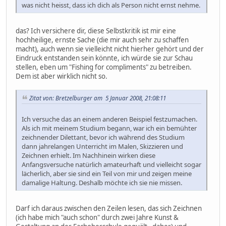
was nicht heisst, dass ich dich als Person nicht ernst nehme.
das? Ich versichere dir, diese Selbstkritik ist mir eine
hochheilige, ernste Sache (die mir auch sehr zu schaffen
macht), auch wenn sie vielleicht nicht hierher gehört und der
Eindruck entstanden sein könnte, ich würde sie zur Schau
stellen, eben um "Fishing for compliments" zu betreiben.
Dem ist aber wirklich nicht so.
Zitat von: Bretzelburger am 5 Januar 2008, 21:08:11
Ich versuche das an einem anderen Beispiel festzumachen.
Als ich mit meinem Studium begann, war ich ein bemühter
zeichnender Dilettant, bevor ich während des Studium
dann jahrelangen Unterricht im Malen, Skizzieren und
Zeichnen erhielt. Im Nachhinein wirken diese
Anfangsversuche natürlich amateurhaft und vielleicht sogar
lächerlich, aber sie sind ein Teil von mir und zeigen meine
damalige Haltung. Deshalb möchte ich sie nie missen.
Darf ich daraus zwischen den Zeilen lesen, das sich Zeichnen
(ich habe mich "auch schon" durch zwei Jahre Kunst &