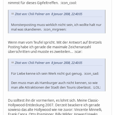
nimmst für dieses Gipfeltreffen. :icon_cool:
Zitat von: Chili Palmer am 8 Januar 2008, 22:40:05
Monsterposting muss wirklich nicht sein, ich wollte halt nur
mal was skandieren. :icon_mrgreen:
Wenn man vom Teufel spricht. Mit der Antwort auf Bretzels
Posting habe ich gerade die maximale Zeichenanzahl
überschritten und musste es zweiteilen... :scar:
Zitat von: Chili Palmer am 8 Januar 2008, 22:40:05
Für Liebe kenne ich sein Werk nicht gut genug. :icon_sad:
Den muss man als Hamburger auch nicht kennen, so wie
man alle Attraktionen der Stadt den Touris überlässt. :LOL:
Du solltest ihn dir vormerken, es lohnt sich. Meine Classic-
Hollywood-Entdeckung 2007. Derzeit beackere ich gerade
sowieso das alte Hollywood wie nie zuvor: Vincente Minnelli,
Frank Capra, Otto Preminger, Billy Wilder, Howard Hawks,