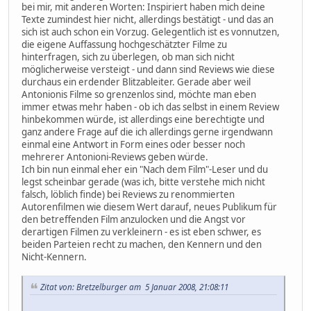
bei mir, mit anderen Worten: Inspiriert haben mich deine
Texte zumindest hier nicht, allerdings bestätigt - und das an
sich ist auch schon ein Vorzug. Gelegentlich ist es vonnutzen,
die eigene Auffassung hochgeschätzter Filme zu
hinterfragen, sich zu überlegen, ob man sich nicht
möglicherweise versteigt - und dann sind Reviews wie diese
durchaus ein erdender Blitzableiter. Gerade aber weil
Antonionis Filme so grenzenlos sind, möchte man eben
immer etwas mehr haben - ob ich das selbst in einem Review
hinbekommen würde, ist allerdings eine berechtigte und
ganz andere Frage auf die ich allerdings gerne irgendwann
einmal eine Antwort in Form eines oder besser noch
mehrerer Antonioni-Reviews geben würde.
Ich bin nun einmal eher ein "Nach dem Film"-Leser und du
legst scheinbar gerade (was ich, bitte verstehe mich nicht
falsch, löblich finde) bei Reviews zu renommierten
Autorenfilmen wie diesem Wert darauf, neues Publikum für
den betreffenden Film anzulocken und die Angst vor
derartigen Filmen zu verkleinern - es ist eben schwer, es
beiden Parteien recht zu machen, den Kennern und den
Nicht-Kennern.
Zitat von: Bretzelburger am 5 Januar 2008, 21:08:11