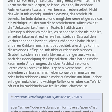
wenn ich vor einiger Zeit ( :icon_mrgreen:) erwähnte, meine
Form mache mir Sorgen, so lehne ich es ab, ihr erhöhte
Aufmerksamkeit zu schenken beim schreiben selbst. Nicht
das wie ist mir wichtig, sondern das was, das schrieb ich
bereits. Ein Indiz dafür ist - und möglicherweise ist gerade das
ein wichtiger Teil der von dir beschriebenen "Künstlichkeit" -
die "Unkürzbarkeit" meiner Texte. Inhaltlich wären
Kürzungen sicherlich möglich, es ist aber beinahe nie möglich,
einzelne Sätze zu streichen weil sich stets ein Satz auf den
vorhergehenden bezieht - dieses Phänomen habe ich bei
anderen Kritikern noch nicht beobachtet, allerdings kommt
dieses enge Gefüge bei mir nicht durch stundenlanges
Grübeln sondern rein instinktiv zustande, genauso wie ich
nach der Beendigung der eigentlichen Schreibarbeit meist
kaum mehr Änderungen, die über Rechtschreib- und
Satzzeichen-Korrektur hinaus gehen, vornehme. Beim
schreiben verlasse ich mich, ebenso wie beim musizieren
oder beim zeichnen / malen mehr auf meine Intuition - daher
erfolgen nützliche und wichtige Reflexionen über das "Werk"
oft erst im Nachhinein was freilich eine Schwäche ist.
Zitat von: Bretzelburger am 5 Januar 2008, 21:08:11
aber "schwer" oder wie du es gern formulierst "sperrig" ist
nicht automatisch gleich gut und anspruchsvoll, und es