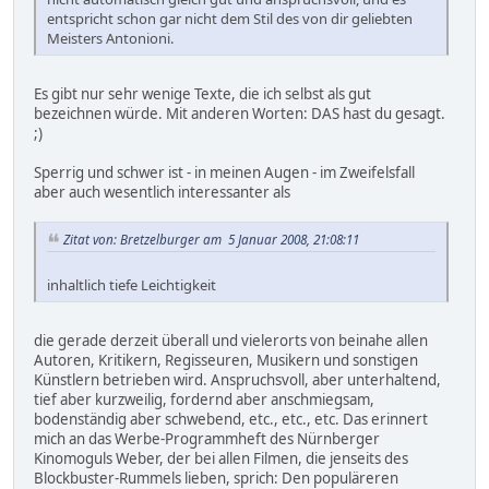
entspricht schon gar nicht dem Stil des von dir geliebten
Meisters Antonioni.
Es gibt nur sehr wenige Texte, die ich selbst als gut
bezeichnen würde. Mit anderen Worten: DAS hast du gesagt.
;)
Sperrig und schwer ist - in meinen Augen - im Zweifelsfall
aber auch wesentlich interessanter als
Zitat von: Bretzelburger am 5 Januar 2008, 21:08:11
inhaltlich tiefe Leichtigkeit
die gerade derzeit überall und vielerorts von beinahe allen
Autoren, Kritikern, Regisseuren, Musikern und sonstigen
Künstlern betrieben wird. Anspruchsvoll, aber unterhaltend,
tief aber kurzweilig, fordernd aber anschmiegsam,
bodenständig aber schwebend, etc., etc., etc. Das erinnert
mich an das Werbe-Programmheft des Nürnberger
Kinomoguls Weber, der bei allen Filmen, die jenseits des
Blockbuster-Rummels lieben, sprich: Den populäreren