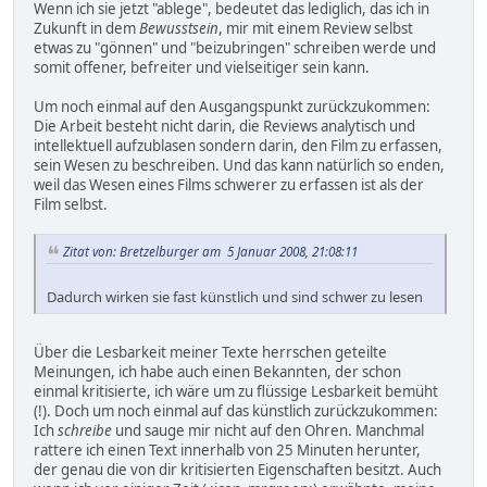
Wenn ich sie jetzt "ablege", bedeutet das lediglich, das ich in
Zukunft in dem
Bewusstsein
, mir mit einem Review selbst
etwas zu "gönnen" und "beizubringen" schreiben werde und
somit offener, befreiter und vielseitiger sein kann.
Um noch einmal auf den Ausgangspunkt zurückzukommen:
Die Arbeit besteht nicht darin, die Reviews analytisch und
intellektuell aufzublasen sondern darin, den Film zu erfassen,
sein Wesen zu beschreiben. Und das kann natürlich so enden,
weil das Wesen eines Films schwerer zu erfassen ist als der
Film selbst.
Zitat von: Bretzelburger am 5 Januar 2008, 21:08:11
Dadurch wirken sie fast künstlich und sind schwer zu lesen
Über die Lesbarkeit meiner Texte herrschen geteilte
Meinungen, ich habe auch einen Bekannten, der schon
einmal kritisierte, ich wäre um zu flüssige Lesbarkeit bemüht
(!). Doch um noch einmal auf das künstlich zurückzukommen:
Ich
schreibe
und sauge mir nicht auf den Ohren. Manchmal
rattere ich einen Text innerhalb von 25 Minuten herunter,
der genau die von dir kritisierten Eigenschaften besitzt. Auch