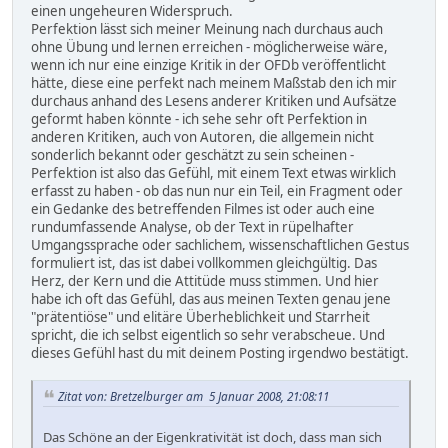
einen ungeheuren Widerspruch.
Perfektion lässt sich meiner Meinung nach durchaus auch
ohne Übung und lernen erreichen - möglicherweise wäre,
wenn ich nur eine einzige Kritik in der OFDb veröffentlicht
hätte, diese eine perfekt nach meinem Maßstab den ich mir
durchaus anhand des Lesens anderer Kritiken und Aufsätze
geformt haben könnte - ich sehe sehr oft Perfektion in
anderen Kritiken, auch von Autoren, die allgemein nicht
sonderlich bekannt oder geschätzt zu sein scheinen -
Perfektion ist also das Gefühl, mit einem Text etwas wirklich
erfasst zu haben - ob das nun nur ein Teil, ein Fragment oder
ein Gedanke des betreffenden Filmes ist oder auch eine
rundumfassende Analyse, ob der Text in rüpelhafter
Umgangssprache oder sachlichem, wissenschaftlichen Gestus
formuliert ist, das ist dabei vollkommen gleichgültig. Das
Herz, der Kern und die Attitüde muss stimmen. Und hier
habe ich oft das Gefühl, das aus meinen Texten genau jene
"prätentiöse" und elitäre Überheblichkeit und Starrheit
spricht, die ich selbst eigentlich so sehr verabscheue. Und
dieses Gefühl hast du mit deinem Posting irgendwo bestätigt.
Zitat von: Bretzelburger am 5 Januar 2008, 21:08:11
Das Schöne an der Eigenkrativität ist doch, dass man sich