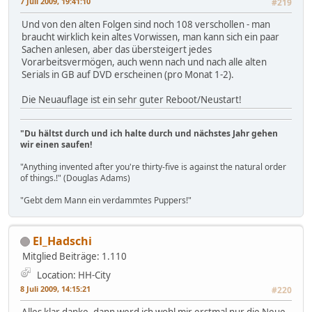
7 Juli 2009, 19:41:10
#219
Und von den alten Folgen sind noch 108 verschollen - man
braucht wirklich kein altes Vorwissen, man kann sich ein paar
Sachen anlesen, aber das übersteigert jedes
Vorarbeitsvermögen, auch wenn nach und nach alle alten
Serials in GB auf DVD erscheinen (pro Monat 1-2).
Die Neuauflage ist ein sehr guter Reboot/Neustart!
"Du hältst durch und ich halte durch und nächstes Jahr gehen
wir einen saufen!
"Anything invented after you're thirty-five is against the natural order
of things.!" (Douglas Adams)
"Gebt dem Mann ein verdammtes Puppers!"
El_Hadschi
Mitglied
Beiträge: 1.110
Location: HH-City
8 Juli 2009, 14:15:21
#220
Alles klar danke, dann werd ich wohl mir erstmal nur die Neue