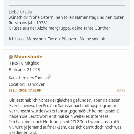
Liebe Ursula,
wünsch dir frohe Ostern, nen tollen Namenstag und nen guten
Rutsch ins Jahr 1978!
Grüsse aus der Alzheimergruppe, deine Tante Günther!
Ich hasse Menschen, Tiere + Pflanzen. Steine sind ok.
Moonshade
FIRST 8
Mitglied
Beiträge: 21.193
Käuzchen des Todes
Location: Hannover
28 Juli 2009, 17:56:09
#224
Bis jetzt hab ich nichts dergleichen gefunden, aber da dieser
Event sowieso bei Pro7 im Samstagnachmittagsprogramm
verramscht wurde (wo erfahrungsgemäß eh keiner zusieht),
haben die Leutz wohl erst mal kein weiteres Interesse.
Ich hab aber noch Hoffnung, seit RTL2 Torchwood ausstrahlt,
vll. wird ja jemand aufmerksam, das sich damit doch noch was
verdienen läßt.