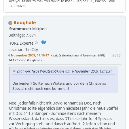
'Are you talkin' to me? You talkin' to me?' - Raging Bull, Pacino. Love
that movie!
Roughale
Stammuser
Mitglied
Beiträge: 7.671
HURZ Experte
Location: Tin City
6 November 2009, 14:16:47
Letzte Bearbeitung
: 6 November 2009,
#237
14:19:17 von Roughale
Zitat von: Neos Wurstsex-Sklave am 6 November 2009, 13:12:31
Die beiden? Sollte nach Waters und vor dem Christmas
Special nicht noch eine kommen?
Nee, jedenfalls nicht mit David Tennant als Doc, nach
Christmas sollte eigentlich dann nächstes Jahr die neue Staffel
mit Doc #11 anfangen - zumindestens nach meinem
Wissensstand, da hiess es, dass DT diese Jahr für 4 Specials
zur Verfügung steht und danach aufhört, 2 liefen schon und
#3 folgt nächstes Wochenende und dann noch das übliche