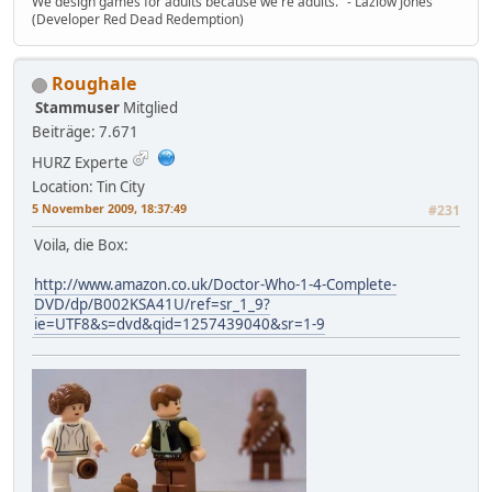
We design games for adults because we're adults." - Lazlow Jones
(Developer Red Dead Redemption)
Roughale
Stammuser
Mitglied
Beiträge: 7.671
HURZ Experte
Location: Tin City
5 November 2009, 18:37:49
#231
Voila, die Box:
http://www.amazon.co.uk/Doctor-Who-1-4-Complete-
DVD/dp/B002KSA41U/ref=sr_1_9?
ie=UTF8&s=dvd&qid=1257439040&sr=1-9