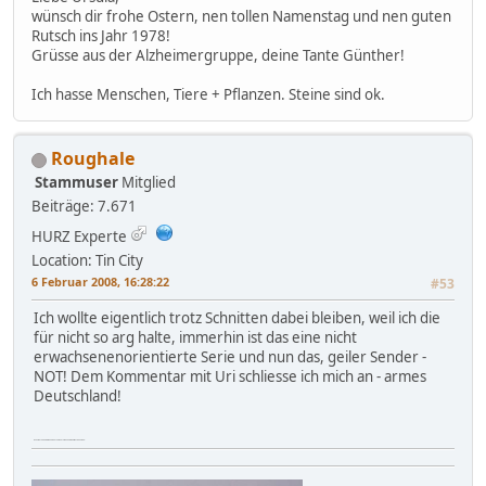
wünsch dir frohe Ostern, nen tollen Namenstag und nen guten
Rutsch ins Jahr 1978!
Grüsse aus der Alzheimergruppe, deine Tante Günther!
Ich hasse Menschen, Tiere + Pflanzen. Steine sind ok.
Roughale
Stammuser
Mitglied
Beiträge: 7.671
HURZ Experte
Location: Tin City
6 Februar 2008, 16:28:22
#53
Ich wollte eigentlich trotz Schnitten dabei bleiben, weil ich die
für nicht so arg halte, immerhin ist das eine nicht
erwachsenenorientierte Serie und nun das, geiler Sender -
NOT! Dem Kommentar mit Uri schliesse ich mich an - armes
Deutschland!
Na da werde ich mal Onkel und Tante anrufen und mich etwas gedulden...