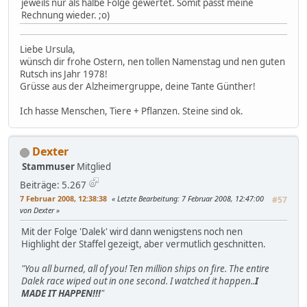
jeweils nur als halbe Folge gewertet. Somit passt meine
Rechnung wieder. ;o)
Liebe Ursula,
wünsch dir frohe Ostern, nen tollen Namenstag und nen guten
Rutsch ins Jahr 1978!
Grüsse aus der Alzheimergruppe, deine Tante Günther!
Ich hasse Menschen, Tiere + Pflanzen. Steine sind ok.
Dexter
Stammuser
Mitglied
Beiträge: 5.267
7 Februar 2008, 12:38:38
Letzte Bearbeitung
: 7 Februar 2008, 12:47:00
#57
von Dexter
Mit der Folge 'Dalek' wird dann wenigstens noch nen
Highlight der Staffel gezeigt, aber vermutlich geschnitten.
"You all burned, all of you! Ten million ships on fire. The entire
Dalek race wiped out in one second. I watched it happen..
I
MADE IT HAPPEN!!!
"