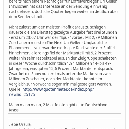
bereits nach einem Nachfolger für Löffelverbieger Uri Geller.
Inzwischen hat das Interesse an der Sendung ein wenig
nachgelassen, doch die Quoten liegen weiterhin deutlich über
dem Senderschnitt.
Nicht zuletzt um den meisten Profit daraus zu schlagen,
dauerte die am Dienstag gezeigte Ausgabe fast drei Stunden
- erst um 23:07 Uhr war der "Spuk" vorbei. Mit 2,79 Millionen
Zuschauern musste «The Next Uri Geller - Unglaubliche
Phänomene Live» zwar die niedrigste Reichweite der Staffel
hinnehmen, allerdings fiel der Marktanteil mit 9,2 Prozent
weiterhin sehr respektabel aus. In der Zielgruppe schalteten
in dieser Woche durchschnittlich 1,94 Millionen 14- bis 49-
Jährige ein, was guten 15,6 Prozent Marktanteil entsprach.
Zwar fiel die Show nun erstmals unter die Marke von zwei
Millionen Zuschauer, doch der Marktanteil konnte im
Vergleich zur Vorwoche sogar minimal gesteigert werden.
Quelle:
http://www.quotenmeter.de/index.php?
newsid=25175
Mann mann mann, 2 Mio. Idioten gibt es in Deutschland!
Krass.
Liebe Ursula,