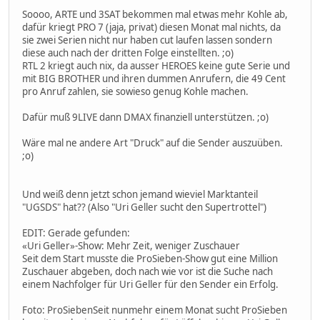
Soooo, ARTE und 3SAT bekommen mal etwas mehr Kohle ab,
dafür kriegt PRO 7 (jaja, privat) diesen Monat mal nichts, da
sie zwei Serien nicht nur haben cut laufen lassen sondern
diese auch nach der dritten Folge einstellten. ;o)
RTL 2 kriegt auch nix, da ausser HEROES keine gute Serie und
mit BIG BROTHER und ihren dummen Anrufern, die 49 Cent
pro Anruf zahlen, sie sowieso genug Kohle machen.
Dafür muß 9LIVE dann DMAX finanziell unterstützen. ;o)
Wäre mal ne andere Art "Druck" auf die Sender auszuüben.
;o)
Und weiß denn jetzt schon jemand wieviel Marktanteil
"UGSDS" hat?? (Also "Uri Geller sucht den Supertrottel")
EDIT: Gerade gefunden:
«Uri Geller»-Show: Mehr Zeit, weniger Zuschauer
Seit dem Start musste die ProSieben-Show gut eine Million
Zuschauer abgeben, doch nach wie vor ist die Suche nach
einem Nachfolger für Uri Geller für den Sender ein Erfolg.
Foto: ProSiebenSeit nunmehr einem Monat sucht ProSieben