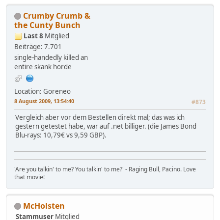
Crumby Crumb &
the Cunty Bunch
Last 8
Mitglied
Beiträge: 7.701
single-handedly killed an
entire skank horde
Location: Goreneo
8 August 2009, 13:54:40
#873
Vergleich aber vor dem Bestellen direkt mal; das was ich
gestern getestet habe, war auf .net billiger. (die James Bond
Blu-rays: 10,79€ vs 9,59 GBP).
'Are you talkin' to me? You talkin' to me?' - Raging Bull, Pacino. Love
that movie!
McHolsten
Stammuser
Mitglied