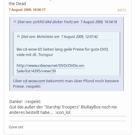
the Dead
7 August 2009, 18:06:17
#872
Zitat von: psYchO dAd (dicker Fisch) am 7 August 2009, 16:54:16
Zitat von: McHolsten am 7 August 2009, 12:07:42
Bei cd-wow 65 Seiten lang geile Preise für gute DVD,
viele mit dt. Tonspur
http://www.cdwow.net/DVD/DVDs-on-
Sale/list/4395/view/39
Über
cd-wow.com
bekommt man über Pfund noch bessere
Preise. :respekt:
Danke! :respekt:
Gut das außer der "Starship Troopers" BluRayBox noch nix
anderes bestellt habe... :icon_lol:
Gore on!