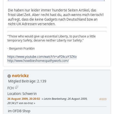
Die haben nur leider immer hunderte Seiten Artikel, das
frisst übel Zeit. Aber recht hast du, auch wenns mich tierisch!!
aufregt, dass die keine Gadgets nach Deutschland bzw an
nicht-UK Adressen versenden.
"Those who would give up essential Liberty, to purchase a little
temporary Safety, deserve neither Liberty nor Safety."
- Benjamin Franklin
https://www.youtube.com/watch?v=aFDkcaY3ZKo
http://www.howdoeshomeopathywork.com/
notrickz
Mitglied
Beiträge: 2.139
FCH
Location: Schwerin
26 August 2009, 20:20:02
Letzte Bearbeitung
: 26 August 2009,
#889
20:34:21 von no-trixz
im OFDB Shop