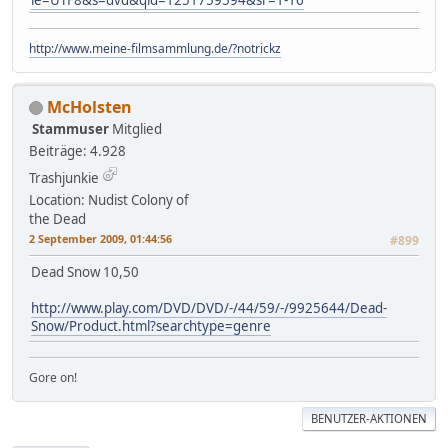
http://www.meine-filmsammlung.de/?notrickz
McHolsten
Stammuser
Mitglied
Beiträge: 4.928
Trashjunkie
Location: Nudist Colony of
the Dead
2 September 2009, 01:44:56
#899
Dead Snow 10,50
http://www.play.com/DVD/DVD/-/44/59/-/9925644/Dead-
Snow/Product.html?searchtype=genre
Gore on!
BENUTZER-AKTIONEN