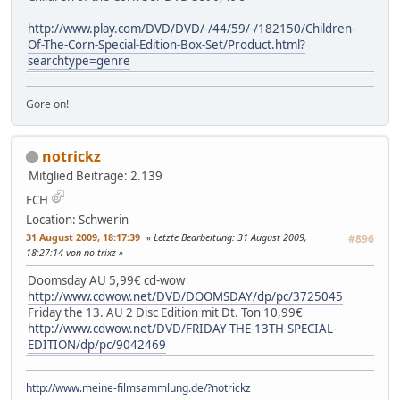
http://www.play.com/DVD/DVD/-/44/59/-/182150/Children-
Of-The-Corn-Special-Edition-Box-Set/Product.html?
searchtype=genre
Gore on!
notrickz
Mitglied
Beiträge: 2.139
FCH
Location: Schwerin
31 August 2009, 18:17:39
Letzte Bearbeitung
: 31 August 2009,
#896
18:27:14 von no-trixz
Doomsday AU 5,99€ cd-wow
http://www.cdwow.net/DVD/DOOMSDAY/dp/pc/3725045
Friday the 13. AU 2 Disc Edition mit Dt. Ton 10,99€
http://www.cdwow.net/DVD/FRIDAY-THE-13TH-SPECIAL-
EDITION/dp/pc/9042469
http://www.meine-filmsammlung.de/?notrickz