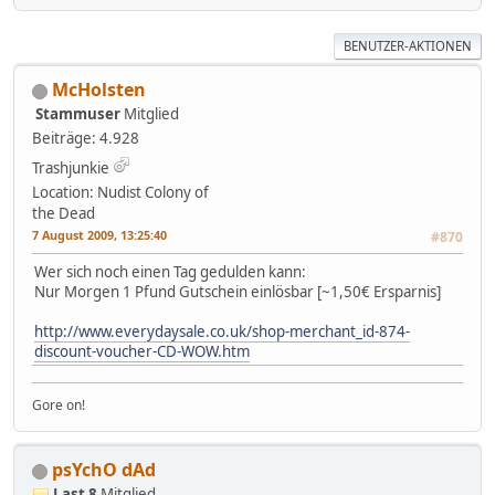
BENUTZER-AKTIONEN
McHolsten
Stammuser
Mitglied
Beiträge: 4.928
Trashjunkie
Location: Nudist Colony of
the Dead
7 August 2009, 13:25:40
#870
Wer sich noch einen Tag gedulden kann:
Nur Morgen 1 Pfund Gutschein einlösbar [~1,50€ Ersparnis]
http://www.everydaysale.co.uk/shop-merchant_id-874-
discount-voucher-CD-WOW.htm
Gore on!
psYchO dAd
Last 8
Mitglied