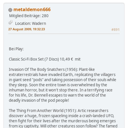
metaldemon666
Mitglied
Beiträge: 280
Location: Wadern
27 August 2009, 19:32:23
#891
Bei Play:
Classic Sci-Fi Box Set (7 Discs) 10,49 € mit
Invasion Of The Body Snatchers (1956): Plant-like
extraterrestrials have invaded Earth, replicating the villagers
in giant seed "pods" and taking possession of their souls while
they sleep. Soon the entire town is overwhelmed by the
inhuman horror, but it won't stop there. In a terrifying race
for his life, Dr. Bennell escapes to warn the world of the
deadly invasion of the pod people!
The Thing From Another World (1951): Artic researchers
discover a huge, frozen spaceling inside a crash-landed UFO,
then fight for their lives after the murderous being emerges
from icy captivity. Will other creatures soon follow? The famed