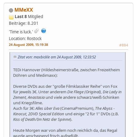
MMeXX
Last 8
Mitglied
Beiträge: 8.201
'Time is luck.'
Location: Rostock
24 August 2009, 15:19:38
#884
Zitat von: maxbickle am 24 August 2009, 12:33:52
TEDi Hannover (Hildesheimerstraße, zwischen Freizeitheim
Döhren und Medimaxx):
Diverse DVDs aus der "große Filmklassiker Reihe" von Fox
für jeweils 3€. Unter anderem
Die Fliege (Original), Die Lady in
Zement, Anastasia
und viele andere schwarz/weiß-Schinken
und Kriegsfilme.
Auch für 3€:
Alles über Eva
(CinemaPremium),
The Abyss -
Kinocut, 2DVD Special Edition
und einige "2 für 1" DVDs (z.B.
Kiss of Death/Im Netz der Spinne
).
Heute Morgen war von allem noch reichlich da, das Regal
wurde anscheinend frisch aufgefüllt.