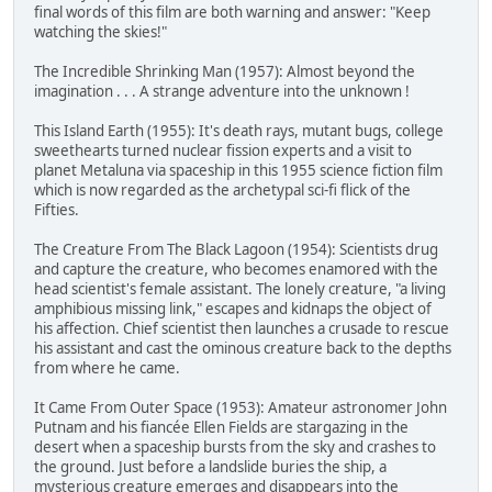
final words of this film are both warning and answer: "Keep
watching the skies!"
The Incredible Shrinking Man (1957): Almost beyond the
imagination . . . A strange adventure into the unknown !
This Island Earth (1955): It's death rays, mutant bugs, college
sweethearts turned nuclear fission experts and a visit to
planet Metaluna via spaceship in this 1955 science fiction film
which is now regarded as the archetypal sci-fi flick of the
Fifties.
The Creature From The Black Lagoon (1954): Scientists drug
and capture the creature, who becomes enamored with the
head scientist's female assistant. The lonely creature, "a living
amphibious missing link," escapes and kidnaps the object of
his affection. Chief scientist then launches a crusade to rescue
his assistant and cast the ominous creature back to the depths
from where he came.
It Came From Outer Space (1953): Amateur astronomer John
Putnam and his fiancée Ellen Fields are stargazing in the
desert when a spaceship bursts from the sky and crashes to
the ground. Just before a landslide buries the ship, a
mysterious creature emerges and disappears into the