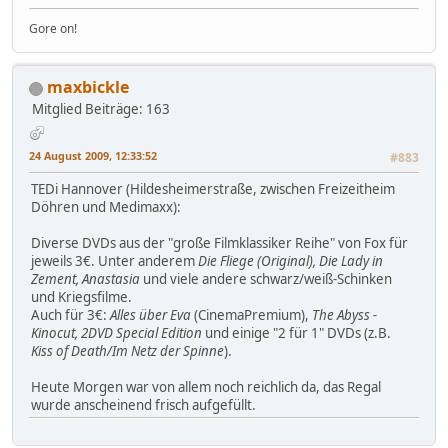
Gore on!
maxbickle
Mitglied
Beiträge: 163
24 August 2009, 12:33:52
#883
TEDi Hannover (Hildesheimerstraße, zwischen Freizeitheim
Döhren und Medimaxx):
Diverse DVDs aus der "große Filmklassiker Reihe" von Fox für
jeweils 3€. Unter anderem
Die Fliege (Original), Die Lady in
Zement, Anastasia
und viele andere schwarz/weiß-Schinken
und Kriegsfilme.
Auch für 3€:
Alles über Eva
(CinemaPremium),
The Abyss -
Kinocut, 2DVD Special Edition
und einige "2 für 1" DVDs (z.B.
Kiss of Death/Im Netz der Spinne
).
Heute Morgen war von allem noch reichlich da, das Regal
wurde anscheinend frisch aufgefüllt.