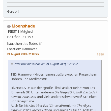
Gore on!
Moonshade
FIRST 8
Mitglied
Beiträge: 21.193
Käuzchen des Todes
Location: Hannover
24 August 2009, 21:05:25
#886
Zitat von: maxbickle am 24 August 2009, 12:33:52
TEDi Hannover (Hildesheimerstraße, zwischen Freizeitheim
Döhren und Medimaxx):
Diverse DVDs aus der "große Filmklassiker Reihe" von Fox
für jeweils 3€. Unter anderem
Die Fliege (Original), Die Lady in
Zement, Anastasia
und viele andere schwarz/weiß-Schinken
und Kriegsfilme.
Auch für 3€:
Alles über Eva
(CinemaPremium),
The Abyss -
Kinocut, 2DVD Special Edition
und einige "2 für 1" DVDs (z.B.