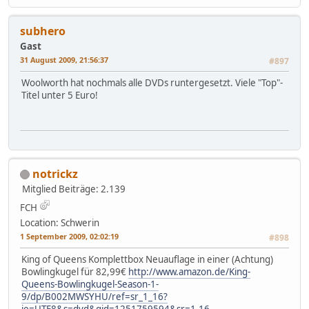
subhero
Gast
31 August 2009, 21:56:37
#897
Woolworth hat nochmals alle DVDs runtergesetzt. Viele "Top"-
Titel unter 5 Euro!
notrickz
Mitglied
Beiträge: 2.139
FCH
Location: Schwerin
1 September 2009, 02:02:19
#898
King of Queens Komplettbox Neuauflage in einer (Achtung)
Bowlingkugel für 82,99€
http://www.amazon.de/King-
Queens-Bowlingkugel-Season-1-
9/dp/B002MWSYHU/ref=sr_1_16?
ie=UTF8&s=dvd&qid=1251759594&sr=1-16