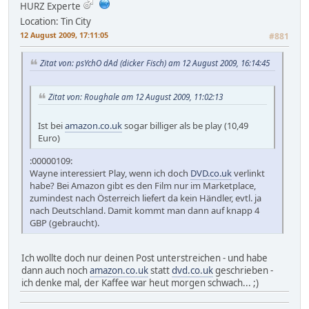
HURZ Experte
Location: Tin City
12 August 2009, 17:11:05
#881
Zitat von: psYchO dAd (dicker Fisch) am 12 August 2009, 16:14:45
Zitat von: Roughale am 12 August 2009, 11:02:13
Ist bei
amazon.co.uk
sogar billiger als be play (10,49
Euro)
:00000109:
Wayne interessiert Play, wenn ich doch
DVD.co.uk
verlinkt
habe? Bei Amazon gibt es den Film nur im Marketplace,
zumindest nach Österreich liefert da kein Händler, evtl. ja
nach Deutschland. Damit kommt man dann auf knapp 4
GBP (gebraucht).
Ich wollte doch nur deinen Post unterstreichen - und habe
dann auch noch
amazon.co.uk
statt
dvd.co.uk
geschrieben -
ich denke mal, der Kaffee war heut morgen schwach... ;)