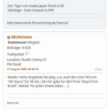
Der Tiger von Osaka Japan Shock 6,98
Sabotage - Dark Assassin 9,99€
http://www.meine-filmsammlung.de/?notrickz
McHolsten
Stammuser
Mitglied
Beiträge: 4.928
Trashjunkie
Location: Nudist Colony of
the Dead
27 August 2009, 00:38:14
#890
Wieder nette Angebote bei play, u.a. auch den 2ten Teil von
"48 Hours" für 4€ etc.; bei mir gabs für den Preis "Boys from
Brazil". Wieder für jeden etwas dabei... ;)
Gore on!