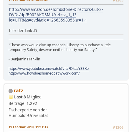
#1205
http://www.amazon.de/Tombstone-Directors-Cut-2-
DVDs/dp/B002AKD3MU/ref=sr_1_1?
ie=UTF8&s=dvd&qid=1266359835&sr=1-1
hier der Link :D
"Those who would give up essential Liberty, to purchase a little
temporary Safety, deserve neither Liberty nor Safety."
- Benjamin Franklin
https://www.youtube.com/watch?v=aFDkcaY3ZKo
http://www.howdoeshomeopathywork.com/
ratz
Last 8
Mitglied
Beiträge: 1.292
Fischexperte von der
Humboldt-Universität
19 Februar 2010, 11:11:33
#1206