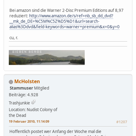
Bei amazon sind die Warner 2-Disc Premium Editions auf 8,97
reduziert:
http://www.amazon.de/s/ref=nb_sb_dd_dvd?
__mk_de_DE=%C5M%C5Z%D5%D1&url=search-
alias%3Ddvd&field-keywords=warner+premium&x=0&y=0
cu, r.
McHolsten
Stammuser
Mitglied
Beiträge: 4.928
Trashjunkie
Location: Nudist Colony of
the Dead
19 Februar 2010, 11:14:09
#1207
Hoffentlich postet wer Anfang der Woche mal die