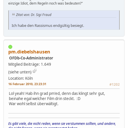
einzige Idiot, dem Regeln noch was bedeuten?"
Zitat von: Dr. Sigi Fraud
Ich habe den Rassismus endgültig besiegt.
pm.diebelshausen
OFDb-Co-Administrator
Mitglied
Beiträge: 1.649
(siehe unten)
Location: Köln
16 Februar 2010, 23:23:31
#1202
Lol yeah! Hab ihn grad pm'ed, denn das klingt sehr gut,
beinahe egal welcher Film drin steckt. :D
War wohl selbst überwältigt.
Es gibt viele, die nicht reden, wenn sie verstummen sollten, und andere,