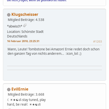
die nicht fragen, wenn sie geantwortet haben.
Klugscheisser
Mitglied
Beiträge: 4.538
*abwisch*
Location: Schönste Stadt
Deutschlands
16 Februar 2010, 23:25:31
#1203
Mann, Leute! Tombstone bei Amazon! Ernie redet doch schon
den ganzen Tag von nichts anderem... :icon_lol: ;)
EvilErnie
Mitglied
Beiträge: 3.668
☾☀★☯ॐ stay tuned, play
hard, be real☾☀★☯ॐ