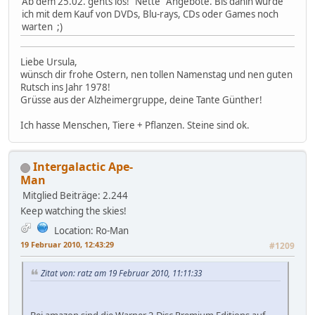
Ab dem 25.02. gehts los! "Nette" Angebote. Bis dahin würde
ich mit dem Kauf von DVDs, Blu-rays, CDs oder Games noch
warten ;)
Liebe Ursula,
wünsch dir frohe Ostern, nen tollen Namenstag und nen guten
Rutsch ins Jahr 1978!
Grüsse aus der Alzheimergruppe, deine Tante Günther!
Ich hasse Menschen, Tiere + Pflanzen. Steine sind ok.
Intergalactic Ape-
Man
Mitglied
Beiträge: 2.244
Keep watching the skies!
Location: Ro-Man
19 Februar 2010, 12:43:29
#1209
Zitat von: ratz am 19 Februar 2010, 11:11:33
Bei amazon sind die Warner 2-Disc Premium Editions auf