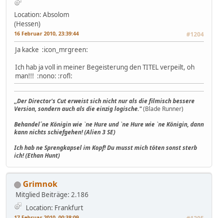
Location: Absolom
(Hessen)
16 Februar 2010, 23:39:44
#1204
Ja kacke :icon_mrgreen:
Ich hab ja voll in meiner Begeisterung den TITEL verpeilt, oh
man!!! :nono: :rofl:
,,Der Director's Cut erweist sich nicht nur als die filmisch bessere
Version, sondern auch als die einzig logische."
(Blade Runner)
Behandel´ne Königin wie `ne Hure und `ne Hure wie `ne Königin, dann
kann nichts schiefgehen! (Alien 3 SE)
Ich hab ne Sprengkapsel im Kopf! Du musst mich töten sonst sterb
ich! (Ethan Hunt)
Grimnok
Mitglied
Beiträge: 2.186
Location: Frankfurt
17 Februar 2010, 00:38:09