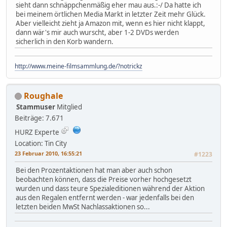
sieht dann schnäppchenmäßig eher mau aus.:-/ Da hatte ich
bei meinem örtlichen Media Markt in letzter Zeit mehr Glück.
Aber vielleicht zieht ja Amazon mit, wenn es hier nicht klappt,
dann wär's mir auch wurscht, aber 1-2 DVDs werden
sicherlich in den Korb wandern.
http://www.meine-filmsammlung.de/?notrickz
Roughale
Stammuser
Mitglied
Beiträge: 7.671
HURZ Experte
Location: Tin City
23 Februar 2010, 16:55:21
#1223
Bei den Prozentaktionen hat man aber auch schon
beobachten können, dass die Preise vorher hochgesetzt
wurden und dass teure Spezialeditionen während der Aktion
aus den Regalen entfernt werden - war jedenfalls bei den
letzten beiden MwSt Nachlassaktionen so...