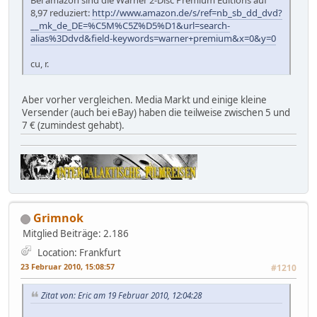
8,97 reduziert:
http://www.amazon.de/s/ref=nb_sb_dd_dvd?
__mk_de_DE=%C5M%C5Z%D5%D1&url=search-
alias%3Ddvd&field-keywords=warner+premium&x=0&y=0
cu, r.
Aber vorher vergleichen. Media Markt und einige kleine
Versender (auch bei eBay) haben die teilweise zwischen 5 und
7 € (zumindest gehabt).
Grimnok
Mitglied
Beiträge: 2.186
Location: Frankfurt
23 Februar 2010, 15:08:57
#1210
Zitat von: Eric am 19 Februar 2010, 12:04:28