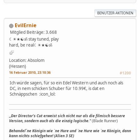
BENUTZER-AKTIONEN
EvilErnie
Mitglied
Beiträge: 3.668
☾☀★☯ॐ stay tuned, play
hard, be real☾☀★☯ॐ
Location: Absolom
(Hessen)
16 Februar 2010, 23:10:36
#1200
Ich würde sagen, für so ein Edel Western und auch noch als
DC, in nem schicken Schuber für 10.99€, is dat en
Schnäppschen :icon_lol:
,,Der Director's Cut erweist sich nicht nur als die filmisch bessere
Version, sondern auch als die einzig logische."
(Blade Runner)
Behandel´ne Königin wie `ne Hure und `ne Hure wie `ne Königin, dann
kann nichts schiefgehen! (Alien 3 SE)