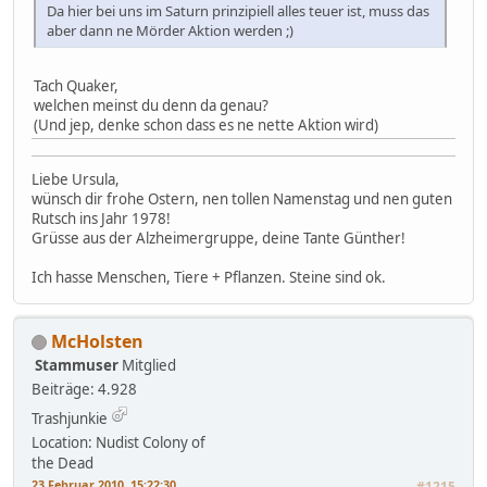
Da hier bei uns im Saturn prinzipiell alles teuer ist, muss das
aber dann ne Mörder Aktion werden ;)
Tach Quaker,
welchen meinst du denn da genau?
(Und jep, denke schon dass es ne nette Aktion wird)
Liebe Ursula,
wünsch dir frohe Ostern, nen tollen Namenstag und nen guten
Rutsch ins Jahr 1978!
Grüsse aus der Alzheimergruppe, deine Tante Günther!
Ich hasse Menschen, Tiere + Pflanzen. Steine sind ok.
McHolsten
Stammuser
Mitglied
Beiträge: 4.928
Trashjunkie
Location: Nudist Colony of
the Dead
23 Februar 2010, 15:22:30
#1215