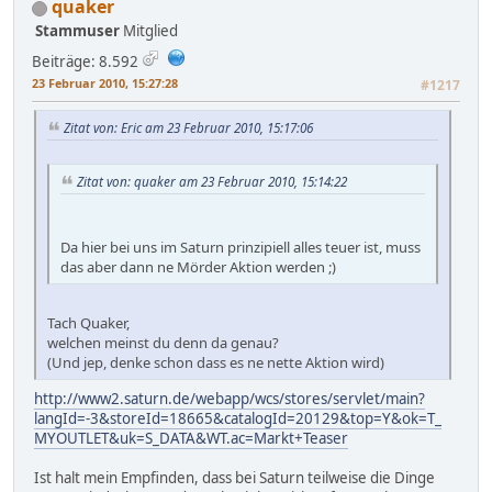
quaker
Stammuser
Mitglied
Beiträge: 8.592
23 Februar 2010, 15:27:28
#1217
Zitat von: Eric am 23 Februar 2010, 15:17:06
Zitat von: quaker am 23 Februar 2010, 15:14:22
Da hier bei uns im Saturn prinzipiell alles teuer ist, muss
das aber dann ne Mörder Aktion werden ;)
Tach Quaker,
welchen meinst du denn da genau?
(Und jep, denke schon dass es ne nette Aktion wird)
http://www2.saturn.de/webapp/wcs/stores/servlet/main?
langId=-3&storeId=18665&catalogId=20129&top=Y&ok=T_
MYOUTLET&uk=S_DATA&WT.ac=Markt+Teaser
Ist halt mein Empfinden, dass bei Saturn teilweise die Dinge