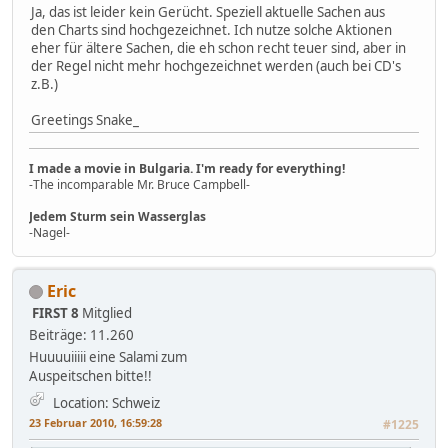
Ja, das ist leider kein Gerücht. Speziell aktuelle Sachen aus
den Charts sind hochgezeichnet. Ich nutze solche Aktionen
eher für ältere Sachen, die eh schon recht teuer sind, aber in
der Regel nicht mehr hochgezeichnet werden (auch bei CD's
z.B.)
Greetings Snake_
I made a movie in Bulgaria. I'm ready for everything!
-The incomparable Mr. Bruce Campbell-
Jedem Sturm sein Wasserglas
-Nagel-
Eric
FIRST 8
Mitglied
Beiträge: 11.260
Huuuuiiiii eine Salami zum
Auspeitschen bitte!!
Location: Schweiz
23 Februar 2010, 16:59:28
#1225