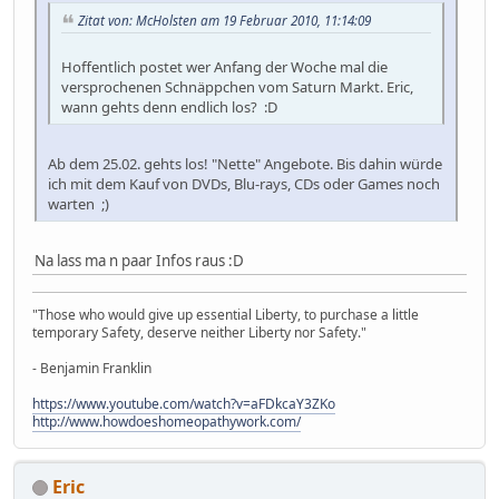
Zitat von: McHolsten am 19 Februar 2010, 11:14:09
Hoffentlich postet wer Anfang der Woche mal die
versprochenen Schnäppchen vom Saturn Markt. Eric,
wann gehts denn endlich los? :D
Ab dem 25.02. gehts los! "Nette" Angebote. Bis dahin würde
ich mit dem Kauf von DVDs, Blu-rays, CDs oder Games noch
warten ;)
Na lass ma n paar Infos raus :D
"Those who would give up essential Liberty, to purchase a little
temporary Safety, deserve neither Liberty nor Safety."
- Benjamin Franklin
https://www.youtube.com/watch?v=aFDkcaY3ZKo
http://www.howdoeshomeopathywork.com/
Eric