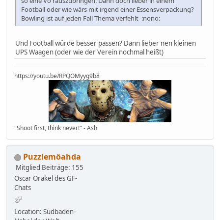
so eine Vö rauszubringen. Dann doch lieber in einem
Football oder wie wärs mit irgend einer Essensverpackung?
Bowling ist auf jeden Fall Thema verfehlt :nono:
Und Football würde besser passen? Dann lieber nen kleinen
UPS Waagen (oder wie der Verein nochmal heißt)
https://youtu.be/RPQOMyyg9b8
"Shoot first, think never!" - Ash
Puzzlemöahda
Mitglied
Beiträge: 155
Oscar Orakel des GF-
Chats
Location: Südbaden-