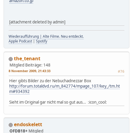
amazon.co.jp
[attachment deleted by admin]
Wiederaufführung | Alte Filme. Neu entdeckt.
Apple Podcast
|
Spotify
the_tenant
Mitglied
Beiträge: 148
8 November 2009, 21:43:33
#76
Hier gibts Bilder zu der Nebuchadnezzar Box
http://forum.totaldvd.ru/m_842774/mpage_107/key_/tm.ht
m#934392
Sieht im Original gar nicht mal so gut aus... :icon_cool:
endoskelett
OFDB18+
Mitglied