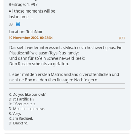
Beiträge: 1.997
All those moments will be
lost in time ...
Location: TechNoir
10 November 2009, 00:22:34
#77
Das sieht weder interessant, stylisch noch hochwertig aus. Ein
Plastikschiff wie ausm Toys'R'us :andy:
Und dann für so´ein Schweine-Geld :eek:
Den Russen scheints zu gefallen.
Lieber mal den ersten Matrix anständig veröffentlichen und
nicht ne Box mit den überflüssigen Nachfolgern.
R: Do you like our owl?
D: It's artificial?
R: Of course it is.
D: Must be expensive.
R: Very.
R: I'm Rachael.
D: Deckard.