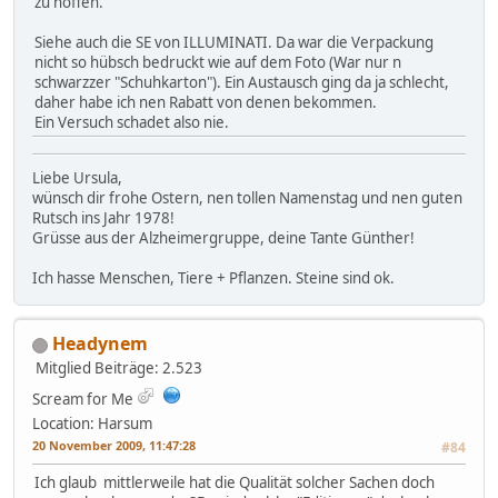
zu hoffen.
Siehe auch die SE von ILLUMINATI. Da war die Verpackung
nicht so hübsch bedruckt wie auf dem Foto (War nur n
schwarzzer "Schuhkarton"). Ein Austausch ging da ja schlecht,
daher habe ich nen Rabatt von denen bekommen.
Ein Versuch schadet also nie.
Liebe Ursula,
wünsch dir frohe Ostern, nen tollen Namenstag und nen guten
Rutsch ins Jahr 1978!
Grüsse aus der Alzheimergruppe, deine Tante Günther!
Ich hasse Menschen, Tiere + Pflanzen. Steine sind ok.
Headynem
Mitglied
Beiträge: 2.523
Scream for Me
Location: Harsum
20 November 2009, 11:47:28
#84
Ich glaub mittlerweile hat die Qualität solcher Sachen doch