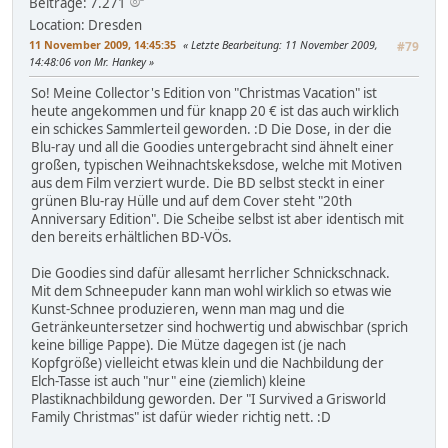
Beiträge: 7.271
Location: Dresden
11 November 2009, 14:45:35
Letzte Bearbeitung
: 11 November 2009,
#79
14:48:06 von Mr. Hankey
So! Meine Collector's Edition von "Christmas Vacation" ist
heute angekommen und für knapp 20 € ist das auch wirklich
ein schickes Sammlerteil geworden. :D Die Dose, in der die
Blu-ray und all die Goodies untergebracht sind ähnelt einer
großen, typischen Weihnachtskeksdose, welche mit Motiven
aus dem Film verziert wurde. Die BD selbst steckt in einer
grünen Blu-ray Hülle und auf dem Cover steht "20th
Anniversary Edition". Die Scheibe selbst ist aber identisch mit
den bereits erhältlichen BD-VÖs.
Die Goodies sind dafür allesamt herrlicher Schnickschnack.
Mit dem Schneepuder kann man wohl wirklich so etwas wie
Kunst-Schnee produzieren, wenn man mag und die
Getränkeuntersetzer sind hochwertig und abwischbar (sprich
keine billige Pappe). Die Mütze dagegen ist (je nach
Kopfgröße) vielleicht etwas klein und die Nachbildung der
Elch-Tasse ist auch "nur" eine (ziemlich) kleine
Plastiknachbildung geworden. Der "I Survived a Grisworld
Family Christmas" ist dafür wieder richtig nett. :D