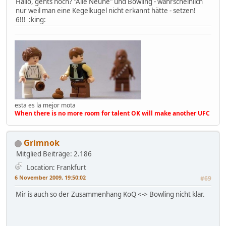
Hallo, gehts noch? "Alle Neune" und Bowling - wahrscheinlich
nur weil man eine Kegelkugel nicht erkannt hätte - setzen!
6!!! :king:
esta es la mejor mota
When there is no more room for talent OK will make another UFC
Grimnok
Mitglied
Beiträge: 2.186
Location: Frankfurt
6 November 2009, 19:50:02
#69
Mir is auch so der Zusammenhang KoQ <-> Bowling nicht klar.