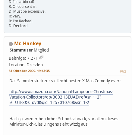
D: It's artificial?
R: Of course it is.
D: Must be expensive.
R: Very.
R: I'm Rachael.
D: Deckard.
Mr. Hankey
Stammuser
Mitglied
Beiträge: 7.271
Location: Dresden
31 Oktober 2009, 19:43:35
#62
Das Sammlerstück zur vielleicht besten X-Mas-Comedy ever:
http://www.amazon.com/National-Lampoons-Christmas-
Vacation-Collectors/dp/B002H3EUAE/ref=sr_1_2?
ie=UTF8&s=dvd&qid=1257010768&sr=1-2
Hach ja, wieder herrlicher Schnickschnack, vor allem dieses
Miniatur-Elch-Glas Dingens sieht witzig aus.