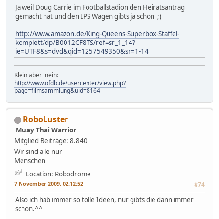
Ja weil Doug Carrie im Footballstadion den Heiratsantrag
gemacht hat und den IPS Wagen gibts ja schon ;)
http://www.amazon.de/King-Queens-Superbox-Staffel-
komplett/dp/B0012CF8TS/ref=sr_1_14?
ie=UTF8&s=dvd&qid=1257549350&sr=1-14
Klein aber mein:
http://www.ofdb.de/usercenter/view.php?
page=filmsammlung&uid=8164
RoboLuster
Muay Thai Warrior
Mitglied
Beiträge: 8.840
Wir sind alle nur
Menschen
Location: Robodrome
7 November 2009, 02:12:52
#74
Also ich hab immer so tolle Ideen, nur gibts die dann immer
schon.^^