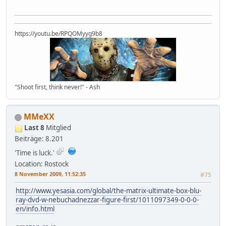
https://youtu.be/RPQOMyyg9b8
"Shoot first, think never!" - Ash
MMeXX
Last 8
Mitglied
Beiträge: 8.201
'Time is luck.'
Location: Rostock
8 November 2009, 11:52:35
#75
http://www.yesasia.com/global/the-matrix-ultimate-box-blu-
ray-dvd-w-nebuchadnezzar-figure-first/1011097349-0-0-0-
en/info.html