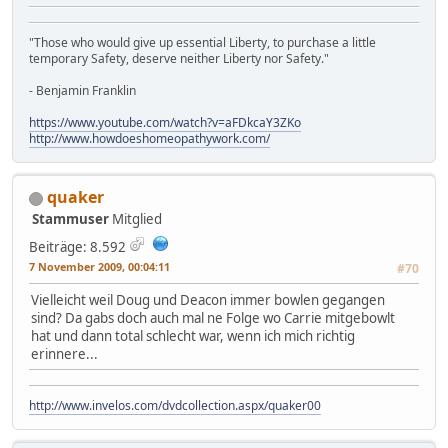
"Those who would give up essential Liberty, to purchase a little
temporary Safety, deserve neither Liberty nor Safety."
- Benjamin Franklin
https://www.youtube.com/watch?v=aFDkcaY3ZKo
http://www.howdoeshomeopathywork.com/
quaker
Stammuser
Mitglied
Beiträge: 8.592
7 November 2009, 00:04:11
#70
Vielleicht weil Doug und Deacon immer bowlen gegangen
sind? Da gabs doch auch mal ne Folge wo Carrie mitgebowlt
hat und dann total schlecht war, wenn ich mich richtig
erinnere...
http://www.invelos.com/dvdcollection.aspx/quaker00