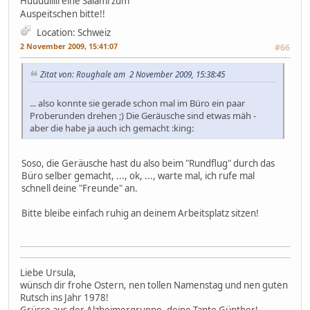
Huuuuiiiii eine Salami zum
Auspeitschen bitte!!
Location: Schweiz
2 November 2009, 15:41:07
#66
Zitat von: Roughale am 2 November 2009, 15:38:45
... also konnte sie gerade schon mal im Büro ein paar
Proberunden drehen ;) Die Geräusche sind etwas mäh -
aber die habe ja auch ich gemacht :king:
Soso, die Geräusche hast du also beim "Rundflug" durch das
Büro selber gemacht, ..., ok, ..., warte mal, ich rufe mal
schnell deine "Freunde" an.
Bitte bleibe einfach ruhig an deinem Arbeitsplatz sitzen!
Liebe Ursula,
wünsch dir frohe Ostern, nen tollen Namenstag und nen guten
Rutsch ins Jahr 1978!
Grüsse aus der Alzheimergruppe, deine Tante Günther!