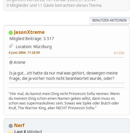
0 Mitglieder und 11 Gäste betrachten dieses Thema.
BENUTZER-AKTIONEN
JasonXtreme
Mitglied
Beiträge: 3.517
Location: Würzburg
4 Juni 2004, 11:24:59
#1290
@ Anime
Is ja gut...ich hatte da nur mal was gehört, deswegen meine
Frage, die ja vorher noch nicht beantwortet wurde, oder?
"Hör mal, du kannst mein Ding nicht Prinzessin Sofia nennen. Wenn
du meinem Ding schon einen Namen geben willst, dann muss es
schon was supermaskulines sein. Sowas wie Spike oder Butch oder
Krull, The Warrior King, aber NICHT Prinzessin Sofia."
Nerf
Last 8
Mitglied