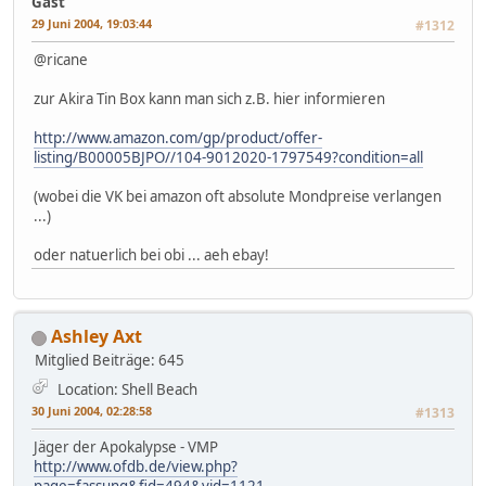
Gast
29 Juni 2004, 19:03:44
#1312
@ricane
zur Akira Tin Box kann man sich z.B. hier informieren
http://www.amazon.com/gp/product/offer-
listing/B00005BJPO//104-9012020-1797549?condition=all
(wobei die VK bei amazon oft absolute Mondpreise verlangen
...)
oder natuerlich bei obi ... aeh ebay!
Ashley Axt
Mitglied
Beiträge: 645
Location: Shell Beach
30 Juni 2004, 02:28:58
#1313
Jäger der Apokalypse - VMP
http://www.ofdb.de/view.php?