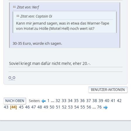
Zitat von: Nerf
Zitat von: Captain Oi
Kann mir jemand sagen, was in etwa das Warner-Tape
von Hotel zu Hölle (Motel Hell) noch wert ist?
30-35 Euro, würde ich sagen.
Soviel kriegt man dafür nicht mehr, eher 20.-.
O_O
BENUTZER-AKTIONEN
1
...
32
33
34
35
36
37
38
39
40
41
42
Seiten
NACH OBEN
43
45
46
47
48
49
50
51
52
53
54
55
56
...
76
44