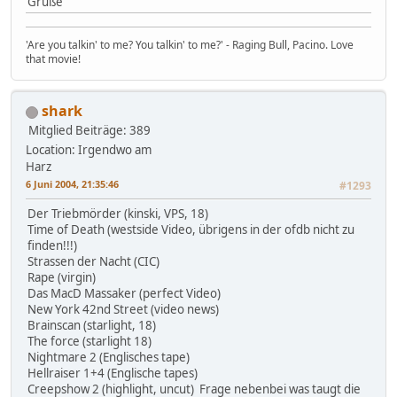
Grüße
'Are you talkin' to me? You talkin' to me?' - Raging Bull, Pacino. Love
that movie!
shark
Mitglied
Beiträge: 389
Location: Irgendwo am
Harz
6 Juni 2004, 21:35:46
#1293
Der Triebmörder (kinski, VPS, 18)
Time of Death (westside Video, übrigens in der ofdb nicht zu
finden!!!)
Strassen der Nacht (CIC)
Rape (virgin)
Das MacD Massaker (perfect Video)
New York 42nd Street (video news)
Brainscan (starlight, 18)
The force (starlight 18)
Nightmare 2 (Englisches tape)
Hellraiser 1+4 (Englische tapes)
Creepshow 2 (highlight, uncut) Frage nebenbei was taugt die