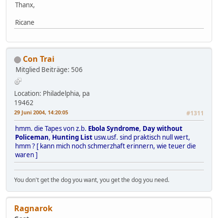
Thanx,
Ricane
Con Trai
Mitglied
Beiträge: 506
Location: Philadelphia, pa
19462
29 Juni 2004, 14:20:05
#1311
hmm. die Tapes von z.b.
Ebola Syndrome
,
Day without
Policeman
,
Hunting List
usw.usf. sind praktisch null wert,
hmm ? [ kann mich noch schmerzhaft erinnern, wie teuer die
waren ]
You don't get the dog you want, you get the dog you need.
Ragnarok