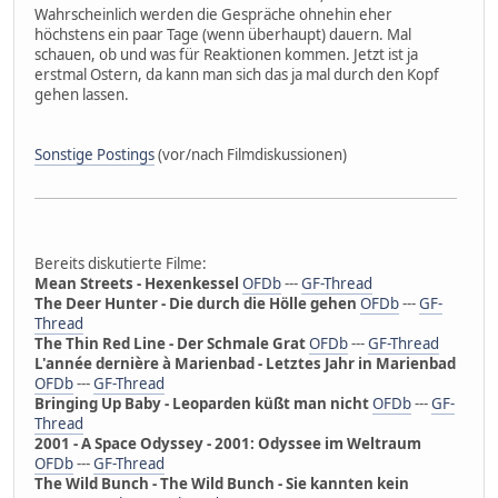
Wahrscheinlich werden die Gespräche ohnehin eher
höchstens ein paar Tage (wenn überhaupt) dauern. Mal
schauen, ob und was für Reaktionen kommen. Jetzt ist ja
erstmal Ostern, da kann man sich das ja mal durch den Kopf
gehen lassen.
Sonstige Postings
(vor/nach Filmdiskussionen)
Bereits diskutierte Filme:
Mean Streets - Hexenkessel
OFDb
---
GF-Thread
The Deer Hunter - Die durch die Hölle gehen
OFDb
---
GF-
Thread
The Thin Red Line - Der Schmale Grat
OFDb
---
GF-Thread
L'année dernière à Marienbad - Letztes Jahr in Marienbad
OFDb
---
GF-Thread
Bringing Up Baby - Leoparden küßt man nicht
OFDb
---
GF-
Thread
2001 - A Space Odyssey - 2001: Odyssee im Weltraum
OFDb
---
GF-Thread
The Wild Bunch - The Wild Bunch - Sie kannten kein