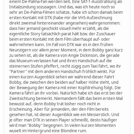
einem De-Palma-Fan werden ließ. Eine SAT-1-Ausstrahlung als
Initialzündung sozusagen. Und das, was ich heute noch so
sehr an De-Palma-Filmen schätze, habe ich schon damals beim
ersten Kontakt mit DTK (habe mir die VHS-Aufzeichnung
direkt zweimal hintereinander angesehen) wahrgenommen:
dass hier jemand geschickt visuell mehr erzählt, als die
eigentliche Story tatsächlich parat hält bzw. der Zuschauer
beim ersten Kontakt mit dem Film überhaupt auf- oder
wahrnehmen kann. Im Fall von DTK war es in den frühen
Neunzigern vor allem jener Moment, in dem Bobby ganz kurz
zu sehen ist, als die Kamera von Angie Dickinson, die gerade
das Museum verlassen hat und ihren Handschuh auf die
steinernen Stufen pfeffert, recht zügig zum Taxi fährt, wo ihr
"Partner" mit dem anderen Handschuh fröhlich winkt. Für
einen kurzen Augenblick sehen wir während dieser Fahrt
Bobby, die zwischen den beiden auf halber Höhe steht, und
der Bewegung der Kamera mit einer Kopfdrehung folgt. Die
Kamera fährt an ihr vorbei. Natürlich habe ich das erst bei der
Zweitsichtung bemerkt. Niemandem fällt das beim ersten Mal
bewusst auf, denn Bobby trat bisher noch nicht in
Erscheinung. Aber für jemanden, der den Film bereits
gesehen hat, ist dieser Augenblick wie ein Messerstich. Und
je öfter man DTK in seinen Player schmeißt, desto häufiger
wird man "Bobby" begegnen. In vielen kurzen Momenten
wuselt im Hintergrund eine Blondine rum.