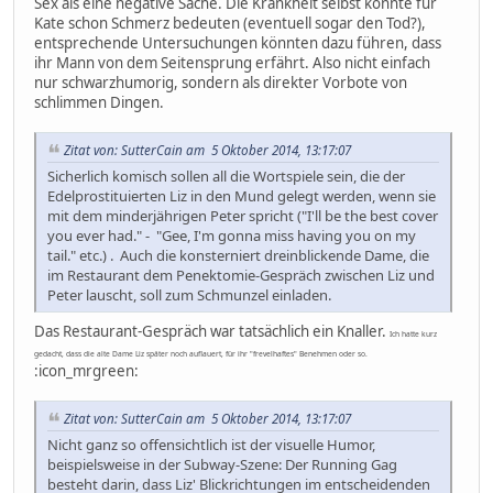
Sex als eine negative Sache. Die Krankheit selbst könnte für
Kate schon Schmerz bedeuten (eventuell sogar den Tod?),
entsprechende Untersuchungen könnten dazu führen, dass
ihr Mann von dem Seitensprung erfährt. Also nicht einfach
nur schwarzhumorig, sondern als direkter Vorbote von
schlimmen Dingen.
Zitat von: SutterCain am 5 Oktober 2014, 13:17:07
Sicherlich komisch sollen all die Wortspiele sein, die der
Edelprostituierten Liz in den Mund gelegt werden, wenn sie
mit dem minderjährigen Peter spricht ("I'll be the best cover
you ever had." - "Gee, I'm gonna miss having you on my
tail." etc.) . Auch die konsterniert dreinblickende Dame, die
im Restaurant dem Penektomie-Gespräch zwischen Liz und
Peter lauscht, soll zum Schmunzel einladen.
Das Restaurant-Gespräch war tatsächlich ein Knaller.
Ich hatte kurz
gedacht, dass die alte Dame Liz später noch auflauert, für ihr "frevelhaftes" Benehmen oder so.
:icon_mrgreen:
Zitat von: SutterCain am 5 Oktober 2014, 13:17:07
Nicht ganz so offensichtlich ist der visuelle Humor,
beispielsweise in der Subway-Szene: Der Running Gag
besteht darin, dass Liz' Blickrichtungen im entscheidenden