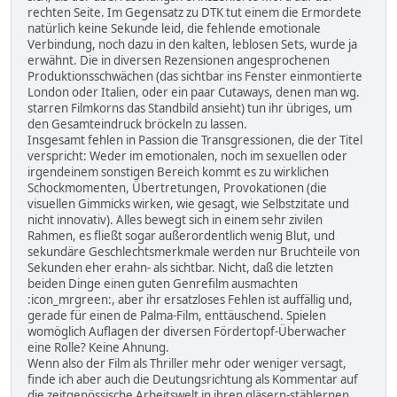
rechten Seite. Im Gegensatz zu DTK tut einem die Ermordete
natürlich keine Sekunde leid, die fehlende emotionale
Verbindung, noch dazu in den kalten, leblosen Sets, wurde ja
erwähnt. Die in diversen Rezensionen angesprochenen
Produktionsschwächen (das sichtbar ins Fenster einmontierte
London oder Italien, oder ein paar Cutaways, denen man wg.
starren Filmkorns das Standbild ansieht) tun ihr übriges, um
den Gesamteindruck bröckeln zu lassen.
Insgesamt fehlen in Passion die Transgressionen, die der Titel
verspricht: Weder im emotionalen, noch im sexuellen oder
irgendeinem sonstigen Bereich kommt es zu wirklichen
Schockmomenten, Übertretungen, Provokationen (die
visuellen Gimmicks wirken, wie gesagt, wie Selbstzitate und
nicht innovativ). Alles bewegt sich in einem sehr zivilen
Rahmen, es fließt sogar außerordentlich wenig Blut, und
sekundäre Geschlechtsmerkmale werden nur Bruchteile von
Sekunden eher erahn- als sichtbar. Nicht, daß die letzten
beiden Dinge einen guten Genrefilm ausmachten
:icon_mrgreen:, aber ihr ersatzloses Fehlen ist auffällig und,
gerade für einen de Palma-Film, enttäuschend. Spielen
womöglich Auflagen der diversen Fördertopf-Überwacher
eine Rolle? Keine Ahnung.
Wenn also der Film als Thriller mehr oder weniger versagt,
finde ich aber auch die Deutungsrichtung als Kommentar auf
die zeitgenössische Arbeitswelt in ihren gläsern-stählernen