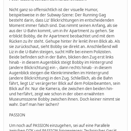
Nicht ganz so offensichtlich ist der visuelle Humor,
beispielsweise in der Subway-Szene: Der Running Gag
besteht darin, dass Liz' Blickrichtungen im entscheidenden
Moment immer falsch sind. Das nimmt seinen Anfang, als sie
aus der U-Bahn kommt, um in ihr Apartment zu gehen. Sie
erblickt Bobby, die ihr Apartment beobachtet und mit dem
Rücken zu ihr steht. Gehupe hinter ihr lenkt ihren Blick ab. Als
sie zurückschaut, sieht Bobby sie direkt an. Anschließend will
Liz in die U-Bahn steigen, sucht Hilfe bei einem Polizisten.
Beide befinden sich in der Bahn, blicken den Zug erst links
hinab - in diesem Augenblick steigt Bobby im Hintergrund
(andere Blickrichtung) ein -, dann rechts hinab - in diesem
Augenblick steigen die Kleinkriminellen im Hintergrund
(andere Blickrichtung) in den Zug. Schließlich, als die Bahn
fährt, liegt Liz' verärgerter Blick auf dem Polizeibeamten, sein
Blick auf ihr. Nur die Kamera, die zwischen den beiden hin-
und herfährt, zeigt wie schon in der oben erwähnten
Museumsszene Bobby zwischen ihnen. Doch keiner nimmt sie
wahr. Darf man hier lachen?
PASSION
Um noch auf PASSION einzugehen, sei auf eine Parallele
zwischen DTK und PASSION hingewiesen: Technisches Gerät