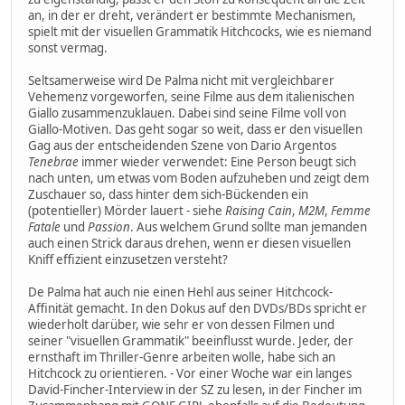
an, in der er dreht, verändert er bestimmte Mechanismen,
spielt mit der visuellen Grammatik Hitchcocks, wie es niemand
sonst vermag.
Seltsamerweise wird De Palma nicht mit vergleichbarer
Vehemenz vorgeworfen, seine Filme aus dem italienischen
Giallo zusammenzuklauen. Dabei sind seine Filme voll von
Giallo-Motiven. Das geht sogar so weit, dass er den visuellen
Gag aus der entscheidenden Szene von Dario Argentos
Tenebrae
immer wieder verwendet: Eine Person beugt sich
nach unten, um etwas vom Boden aufzuheben und zeigt dem
Zuschauer so, dass hinter dem sich-Bückenden ein
(potentieller) Mörder lauert - siehe
Raising Cain
,
M2M
,
Femme
Fatale
und
Passion
. Aus welchem Grund sollte man jemanden
auch einen Strick daraus drehen, wenn er diesen visuellen
Kniff effizient einzusetzen versteht?
De Palma hat auch nie einen Hehl aus seiner Hitchcock-
Affinität gemacht. In den Dokus auf den DVDs/BDs spricht er
wiederholt darüber, wie sehr er von dessen Filmen und
seiner "visuellen Grammatik" beeinflusst wurde. Jeder, der
ernsthaft im Thriller-Genre arbeiten wolle, habe sich an
Hitchcock zu orientieren. - Vor einer Woche war ein langes
David-Fincher-Interview in der SZ zu lesen, in der Fincher im