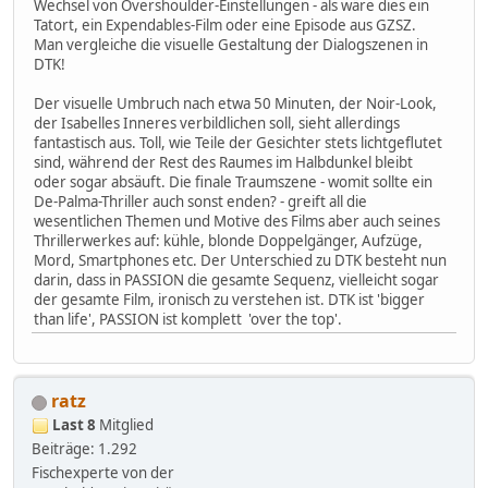
Wechsel von Overshoulder-Einstellungen - als wäre dies ein
Tatort, ein Expendables-Film oder eine Episode aus GZSZ.
Man vergleiche die visuelle Gestaltung der Dialogszenen in
DTK!
Der visuelle Umbruch nach etwa 50 Minuten, der Noir-Look,
der Isabelles Inneres verbildlichen soll, sieht allerdings
fantastisch aus. Toll, wie Teile der Gesichter stets lichtgeflutet
sind, während der Rest des Raumes im Halbdunkel bleibt
oder sogar absäuft. Die finale Traumszene - womit sollte ein
De-Palma-Thriller auch sonst enden? - greift all die
wesentlichen Themen und Motive des Films aber auch seines
Thrillerwerkes auf: kühle, blonde Doppelgänger, Aufzüge,
Mord, Smartphones etc. Der Unterschied zu DTK besteht nun
darin, dass in PASSION die gesamte Sequenz, vielleicht sogar
der gesamte Film, ironisch zu verstehen ist. DTK ist 'bigger
than life', PASSION ist komplett 'over the top'.
ratz
Last 8
Mitglied
Beiträge: 1.292
Fischexperte von der