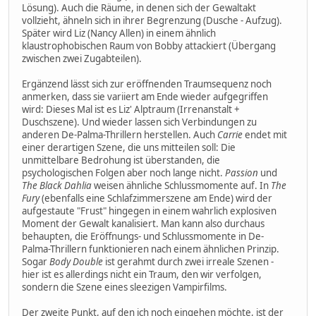
Lösung). Auch die Räume, in denen sich der Gewaltakt
vollzieht, ähneln sich in ihrer Begrenzung (Dusche - Aufzug).
Später wird Liz (Nancy Allen) in einem ähnlich
klaustrophobischen Raum von Bobby attackiert (Übergang
zwischen zwei Zugabteilen).
Ergänzend lässt sich zur eröffnenden Traumsequenz noch
anmerken, dass sie variiert am Ende wieder aufgegriffen
wird: Dieses Mal ist es Liz' Alptraum (Irrenanstalt +
Duschszene). Und wieder lassen sich Verbindungen zu
anderen De-Palma-Thrillern herstellen. Auch
Carrie
endet mit
einer derartigen Szene, die uns mitteilen soll: Die
unmittelbare Bedrohung ist überstanden, die
psychologischen Folgen aber noch lange nicht.
Passion
und
The Black Dahlia
weisen ähnliche Schlussmomente auf. In
The
Fury
(ebenfalls eine Schlafzimmerszene am Ende) wird der
aufgestaute "Frust" hingegen in einem wahrlich explosiven
Moment der Gewalt kanalisiert. Man kann also durchaus
behaupten, die Eröffnungs- und Schlussmomente in De-
Palma-Thrillern funktionieren nach einem ähnlichen Prinzip.
Sogar
Body Double
ist gerahmt durch zwei irreale Szenen -
hier ist es allerdings nicht ein Traum, den wir verfolgen,
sondern die Szene eines sleezigen Vampirfilms.
Der zweite Punkt, auf den ich noch eingehen möchte, ist der