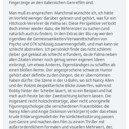
Fingerzeige an den italienischen Genrefilm sind.
Man muß es ansprechen: Manchmal wünschte ich, ich hätte
im Vorfeld weniger darüber gelesen und gehört, was für ein
Hitchcock-Verehrer de Palma sei. Diese Perspektive verlockt
doch immer wieder dazu, die Referenzen zu suchen (und
natürlich auch zu finden). In den Extras der Blu-ray werden
irgendwo die Gemeinsamkeiten/Verwandtschaften von
Psycho und DTK schlüssig zusammengefaßt, und man kann sie
schlecht abstreiten. Ich persönlich finde das nicht schlimm
(lieber gut geklaut als schlecht erfunden), da de Palma neben
allen Zitaten immer noch genug seiner eigenen Ideen
einbringt, um etwas Anderes, Eigenständiges zu schaffen als
einen bloßen Remix. Der angesprochene schwarze Humor
gehört aber definitiv zu den Dingen, die er übernommen
haben dürfte: Die Szene in der U-Bahn, wo sich Nancy Allen
und der Polizist despektierliche Blicke zuwerfen, während
Bobby hinter der Scheibe lauert, ist so ein Beispiel und hat
mich auch heute bei der Zweitsichtung kichern lassen. Die
insgesamt recht holzschnittartige, aber nicht unoriginelle
Figurenpsychologie (die verschiedenen Frauenbilder, die
Nancy Allen und Angie Dickinson verkörpern) oder das etwas
krude Erklärungsmodell der Persönlichkeitsstörung passen
zum Genre und machen den Film zu einem Thriller mit
außerordentlichem formalen und visuellen Mehrwert, der,