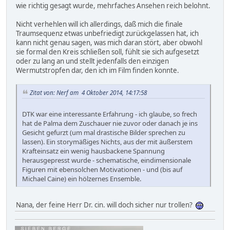
wie richtig gesagt wurde, mehrfaches Ansehen reich belohnt.
Nicht verhehlen will ich allerdings, daß mich die finale
Traumsequenz etwas unbefriedigt zurückgelassen hat, ich
kann nicht genau sagen, was mich daran stört, aber obwohl
sie formal den Kreis schließen soll, fühlt sie sich aufgesetzt
oder zu lang an und stellt jedenfalls den einzigen
Wermutstropfen dar, den ich im Film finden konnte.
Zitat von: Nerf am 4 Oktober 2014, 14:17:58
DTK war eine interessante Erfahrung - ich glaube, so frech
hat de Palma dem Zuschauer nie zuvor oder danach je ins
Gesicht gefurzt (um mal drastische Bilder sprechen zu
lassen). Ein storymäßiges Nichts, aus der mit äußerstem
Krafteinsatz ein wenig hausbackene Spannung
herausgepresst wurde - schematische, eindimensionale
Figuren mit ebensolchen Motivationen - und (bis auf
Michael Caine) ein hölzernes Ensemble.
Nana, der feine Herr Dr. cin. will doch sicher nur trollen?