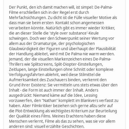
Der Punkt, den ich damit machen will, ist simpel: De-Palma-
Filme erschließen sich in der Regel erst durch
Mehrfachsichtungen. Zu dicht ist die Fülle visueller Motive als
dass man sie beim ersten Kontakt schon angemessen
verarbeiten könnte. Natürlich gibt es immer wieder Kritiker,
die an dieser Stelle die 'style over substance'-Keule
schwingen. Doch wer den Schwerpunkt seiner Wertung vor
allem aus der Dramaturgie, der psychologischen
Glaubwürdigkeit der Figuren und überhaupt der Plausibilität
der Handlung ableitet, wird mit De Palma nie warm werden.
Jemand, der die visuellen Markenzeichen eines De-Palma-
Thrillers wie Splitscreens, Split-Diopter-Einstellungen,
Zeitlupen, lange Einstellungen ohne Schnitt oder komplexe
Verfolgungsfahrten ablehnt, weil diese Stilmittel die
Aufmerksamkeit des Zuschauers binden, verkennt den
Grund ihrer Existenz: Sie vermitteln uns stets etwas über den
Inhalt - die Form ist auch immer der Inhalt. Anders
ausgedrückt: Niemand käme auf die Idee, Lessing
vorzuwerfen, den "Nathan" komplett im Blankvers verfasst zu
haben. Aber Filmkritiker beziehen sich gerne allzu sehr auf
die Plot-Entwicklung als wichtigstes Kriterium zur Beurteilung
der Qualität eines Films. Meines Erachtens haben diese
Menschen verlernt, Filme als das zu sehen, was sie vor allem
anderen sind: visuell erzählte Geschichten.