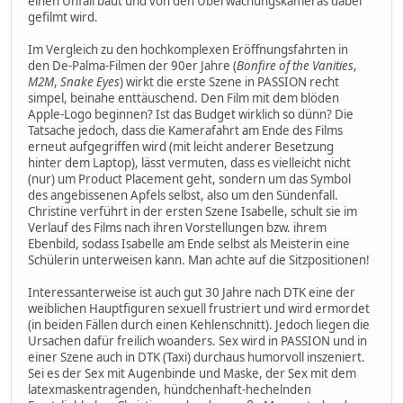
einen Unfall baut und von den Überwachungskameras dabei
gefilmt wird.
Im Vergleich zu den hochkomplexen Eröffnungsfahrten in
den De-Palma-Filmen der 90er Jahre (
Bonfire of the Vanities
,
M2M
,
Snake Eyes
) wirkt die erste Szene in PASSION recht
simpel, beinahe enttäuschend. Den Film mit dem blöden
Apple-Logo beginnen? Ist das Budget wirklich so dünn? Die
Tatsache jedoch, dass die Kamerafahrt am Ende des Films
erneut aufgegriffen wird (mit leicht anderer Besetzung
hinter dem Laptop), lässt vermuten, dass es vielleicht nicht
(nur) um Product Placement geht, sondern um das Symbol
des angebissenen Apfels selbst, also um den Sündenfall.
Christine verführt in der ersten Szene Isabelle, schult sie im
Verlauf des Films nach ihren Vorstellungen bzw. ihrem
Ebenbild, sodass Isabelle am Ende selbst als Meisterin eine
Schülerin unterweisen kann. Man achte auf die Sitzpositionen!
Interessanterweise ist auch gut 30 Jahre nach DTK eine der
weiblichen Hauptfiguren sexuell frustriert und wird ermordet
(in beiden Fällen durch einen Kehlenschnitt). Jedoch liegen die
Ursachen dafür freilich woanders. Sex wird in PASSION und in
einer Szene auch in DTK (Taxi) durchaus humorvoll inszeniert.
Sei es der Sex mit Augenbinde und Maske, der Sex mit dem
latexmaskentragenden, hündchenhaft-hechelnden