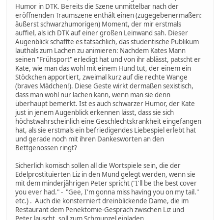
Humor in DTK. Bereits die Szene unmittelbar nach der
eröffnenden Traumszene enthält einen (zugegebenermaßen:
äußerst schwarzhumorigen) Moment, der mir erstmals
auffiel, als ich DTK auf einer großen Leinwand sah. Dieser
Augenblick schaffte es tatsächlich, das studentische Publikum
lauthals zum Lachen zu animieren: Nachdem Kates Mann
seinen "Frühsport" erledigt hat und von ihr ablässt, patscht er
Kate, wie man das wohl mit einem Hund tut, der einem ein
Stöckchen apportiert, zweimal kurz auf die rechte Wange
(braves Mädchen!). Diese Geste wirkt dermaßen sexistisch,
dass man wohl nur lachen kann, wenn man sie denn
überhaupt bemerkt. Ist es auch schwarzer Humor, der Kate
just in jenem Augenblick erkennen lässt, dass sie sich
höchstwahrscheinlich eine Geschlechtskrankheit eingefangen
hat, als sie erstmals ein befriedigendes Liebespiel erlebt hat
und gerade noch mit ihren Dankesworten an den
Bettgenossen ringt?
Sicherlich komisch sollen all die Wortspiele sein, die der
Edelprostituierten Liz in den Mund gelegt werden, wenn sie
mit dem minderjährigen Peter spricht ("I'll be the best cover
you ever had." - "Gee, I'm gonna miss having you on my tail."
etc.) . Auch die konsterniert dreinblickende Dame, die im
Restaurant dem Penektomie-Gespräch zwischen Liz und
Peter lauscht, soll zum Schmunzel einladen.