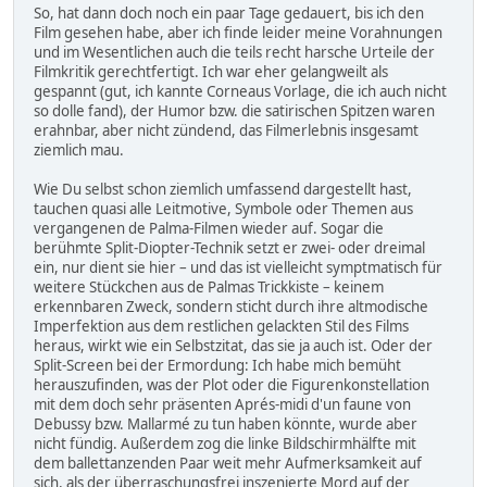
So, hat dann doch noch ein paar Tage gedauert, bis ich den
Film gesehen habe, aber ich finde leider meine Vorahnungen
und im Wesentlichen auch die teils recht harsche Urteile der
Filmkritik gerechtfertigt. Ich war eher gelangweilt als
gespannt (gut, ich kannte Corneaus Vorlage, die ich auch nicht
so dolle fand), der Humor bzw. die satirischen Spitzen waren
erahnbar, aber nicht zündend, das Filmerlebnis insgesamt
ziemlich mau.
Wie Du selbst schon ziemlich umfassend dargestellt hast,
tauchen quasi alle Leitmotive, Symbole oder Themen aus
vergangenen de Palma-Filmen wieder auf. Sogar die
berühmte Split-Diopter-Technik setzt er zwei- oder dreimal
ein, nur dient sie hier – und das ist vielleicht symptmatisch für
weitere Stückchen aus de Palmas Trickkiste – keinem
erkennbaren Zweck, sondern sticht durch ihre altmodische
Imperfektion aus dem restlichen gelackten Stil des Films
heraus, wirkt wie ein Selbstzitat, das sie ja auch ist. Oder der
Split-Screen bei der Ermordung: Ich habe mich bemüht
herauszufinden, was der Plot oder die Figurenkonstellation
mit dem doch sehr präsenten Aprés-midi d'un faune von
Debussy bzw. Mallarmé zu tun haben könnte, wurde aber
nicht fündig. Außerdem zog die linke Bildschirmhälfte mit
dem ballettanzenden Paar weit mehr Aufmerksamkeit auf
sich, als der überraschungsfrei inszenierte Mord auf der