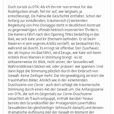
Doch zurück zu DTK: Als ich ihn mir nun erneut für das
Rudelgucken ansah, fiel mir auf, wie langsam, ja
entschleunigt, De Palma die Geschichte entfaltet. Schon der
Anfang zur einlullenden, träumerisch (!) wirkenden
Begleitung von Pino Donaggio steht in deutlichem Kontrast
zu gegenwärtigen, oftmals hektisch inszenierten Thrillern.
Die Kamera fährt nach den Opening Titles bedächtig in das
Bad, wo sich Kate und ihr Ehemann befinden. Er ist beim
Rasieren in sein eigenes Antlitz vertieft, sie beobachtet ihn,
während sie duscht. Es erregt sie offenbar. Der Zuschauer,
der als Voyeur ins Bad fährt, wird Zeuge, wie Kate sich beim
Anblick ihres Mannes in Stimmung bringt - es ist
seltsamerweise ihr Blick, nicht seiner, der Sexuelles will.
Währenddessen blicken wir, oder präziser: wie spannen. Und
dann kippt die Stimmung plötzlich durch den Einbruch von
Gewalt. Keine Zeitlupe mehr. Die Vergewaltigung zerstört die
traumhaften Bilder. Ähnlich wie in der einleitenden
Duschszene von
Carrie
- auch dort schlägt die träumerische
Stimmung durch einen Akt der Gewalt um. Die Anfangsszene
von DTK, die sich im Gegensatz zur
Carrie
-Duschszene
tatsächlich als Traum entpuppt, enthält darüber hinaus
bereits den Grundkonflikt der Protagonistin (unerfülltes
Sexualleben bei gleichzeitiger Sehnsucht danach) und dessen
dramatische Auflösung (Akt der Gewalt im Moment der