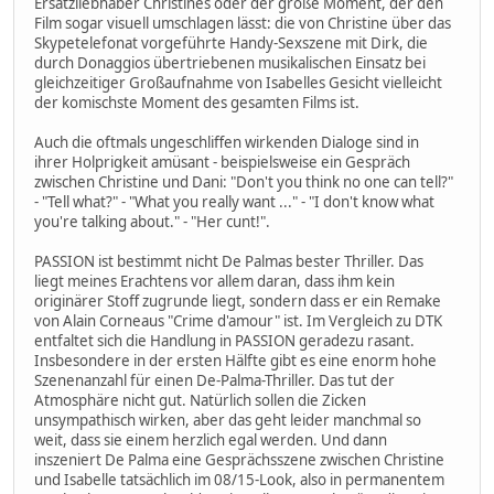
Ersatzliebhaber Christines oder der große Moment, der den
Film sogar visuell umschlagen lässt: die von Christine über das
Skypetelefonat vorgeführte Handy-Sexszene mit Dirk, die
durch Donaggios übertriebenen musikalischen Einsatz bei
gleichzeitiger Großaufnahme von Isabelles Gesicht vielleicht
der komischste Moment des gesamten Films ist.
Auch die oftmals ungeschliffen wirkenden Dialoge sind in
ihrer Holprigkeit amüsant - beispielsweise ein Gespräch
zwischen Christine und Dani: "Don't you think no one can tell?"
- "Tell what?" - "What you really want ..." - "I don't know what
you're talking about." - "Her cunt!".
PASSION ist bestimmt nicht De Palmas bester Thriller. Das
liegt meines Erachtens vor allem daran, dass ihm kein
originärer Stoff zugrunde liegt, sondern dass er ein Remake
von Alain Corneaus "Crime d'amour" ist. Im Vergleich zu DTK
entfaltet sich die Handlung in PASSION geradezu rasant.
Insbesondere in der ersten Hälfte gibt es eine enorm hohe
Szenenanzahl für einen De-Palma-Thriller. Das tut der
Atmosphäre nicht gut. Natürlich sollen die Zicken
unsympathisch wirken, aber das geht leider manchmal so
weit, dass sie einem herzlich egal werden. Und dann
inszeniert De Palma eine Gesprächsszene zwischen Christine
und Isabelle tatsächlich im 08/15-Look, also in permanentem