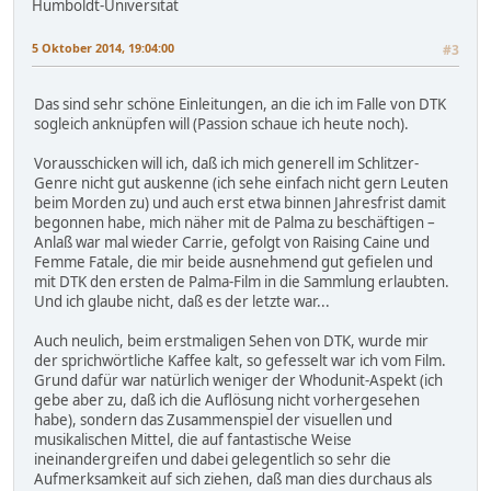
Humboldt-Universität
5 Oktober 2014, 19:04:00
#3
Das sind sehr schöne Einleitungen, an die ich im Falle von DTK
sogleich anknüpfen will (Passion schaue ich heute noch).
Vorausschicken will ich, daß ich mich generell im Schlitzer-
Genre nicht gut auskenne (ich sehe einfach nicht gern Leuten
beim Morden zu) und auch erst etwa binnen Jahresfrist damit
begonnen habe, mich näher mit de Palma zu beschäftigen –
Anlaß war mal wieder Carrie, gefolgt von Raising Caine und
Femme Fatale, die mir beide ausnehmend gut gefielen und
mit DTK den ersten de Palma-Film in die Sammlung erlaubten.
Und ich glaube nicht, daß es der letzte war...
Auch neulich, beim erstmaligen Sehen von DTK, wurde mir
der sprichwörtliche Kaffee kalt, so gefesselt war ich vom Film.
Grund dafür war natürlich weniger der Whodunit-Aspekt (ich
gebe aber zu, daß ich die Auflösung nicht vorhergesehen
habe), sondern das Zusammenspiel der visuellen und
musikalischen Mittel, die auf fantastische Weise
ineinandergreifen und dabei gelegentlich so sehr die
Aufmerksamkeit auf sich ziehen, daß man dies durchaus als