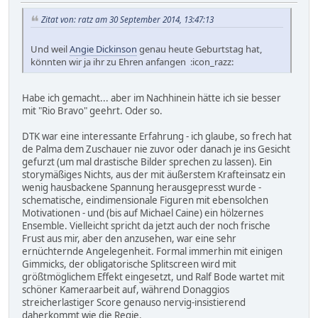
Zitat von: ratz am 30 September 2014, 13:47:13
Und weil
Angie Dickinson
genau heute Geburtstag hat,
könnten wir ja ihr zu Ehren anfangen :icon_razz:
Habe ich gemacht... aber im Nachhinein hätte ich sie besser
mit "Rio Bravo" geehrt. Oder so.
DTK war eine interessante Erfahrung - ich glaube, so frech hat
de Palma dem Zuschauer nie zuvor oder danach je ins Gesicht
gefurzt (um mal drastische Bilder sprechen zu lassen). Ein
storymäßiges Nichts, aus der mit äußerstem Krafteinsatz ein
wenig hausbackene Spannung herausgepresst wurde -
schematische, eindimensionale Figuren mit ebensolchen
Motivationen - und (bis auf Michael Caine) ein hölzernes
Ensemble. Vielleicht spricht da jetzt auch der noch frische
Frust aus mir, aber den anzusehen, war eine sehr
ernüchternde Angelegenheit. Formal immerhin mit einigen
Gimmicks, der obligatorische Splitscreen wird mit
größtmöglichem Effekt eingesetzt, und Ralf Bode wartet mit
schöner Kameraarbeit auf, während Donaggios
streicherlastiger Score genauso nervig-insistierend
daherkommt wie die Regie.