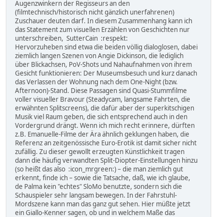
Augenzwinkern der Regisseurs an den
(filmtechnisch/historisch nicht gänzlich unerfahrenen)
Zuschauer deuten darf. In diesem Zusammenhang kann ich
das Statement zum visuellen Erzählen von Geschichten nur
unterschreiben, SutterCain :respekt:
Hervorzuheben sind etwa die beiden völlig dialoglosen, dabei
ziemlich langen Szenen von Angie Dickinson, die lediglich
über Blickachsen, PoV-Shots und Nahaufnahmen von ihrem
Gesicht funktionieren: Der Museumsbesuch und kurz danach
das Verlassen der Wohnung nach dem One-Night (bzw.
Afternoon)-Stand. Diese Passagen sind Quasi-Stummfilme
voller visueller Bravour (Steadycam, langsame Fahrten, die
erwähnten Splitscreens), die dafür aber der superkitschigen
Musik viel Raum geben, die sich entsprechend auch in den
Vordergrund drängt. Wenn ich mich recht erinnere, dürften
z.B. Emanuelle-Filme der Ära ähnlich geklungen haben, die
Referenz an zeitgenössische Euro-Erotik ist damit sicher nicht
zufällig. Zu dieser gewollt erzeugten Künstlichkeit tragen
dann die häufig verwandten Split-Diopter-Einstellungen hinzu
(so heißt das also :icon_mrgreen:) – die man ziemlich gut
erkennt, finde ich – sowie die Tatsache, daß, wie ich glaube,
de Palma kein "echtes" SloMo benutzte, sondern sich die
Schauspieler sehr langsam bewegen. In der Fahrstuhl-
Mordszene kann man das ganz gut sehen. Hier müßte jetzt
ein Giallo-Kenner sagen, ob und in welchem Maße das