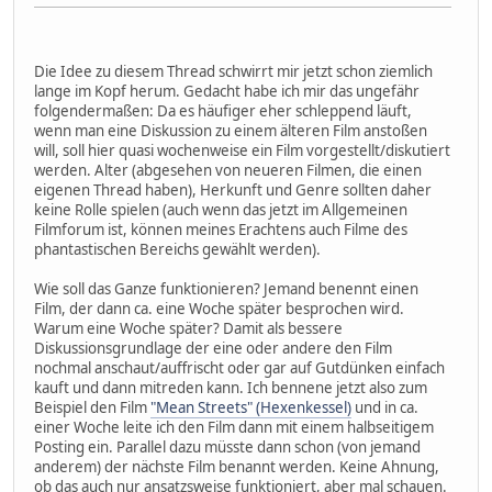
Die Idee zu diesem Thread schwirrt mir jetzt schon ziemlich
lange im Kopf herum. Gedacht habe ich mir das ungefähr
folgendermaßen: Da es häufiger eher schleppend läuft,
wenn man eine Diskussion zu einem älteren Film anstoßen
will, soll hier quasi wochenweise ein Film vorgestellt/diskutiert
werden. Alter (abgesehen von neueren Filmen, die einen
eigenen Thread haben), Herkunft und Genre sollten daher
keine Rolle spielen (auch wenn das jetzt im Allgemeinen
Filmforum ist, können meines Erachtens auch Filme des
phantastischen Bereichs gewählt werden).
Wie soll das Ganze funktionieren? Jemand benennt einen
Film, der dann ca. eine Woche später besprochen wird.
Warum eine Woche später? Damit als bessere
Diskussionsgrundlage der eine oder andere den Film
nochmal anschaut/auffrischt oder gar auf Gutdünken einfach
kauft und dann mitreden kann. Ich bennene jetzt also zum
Beispiel den Film
"Mean Streets" (Hexenkessel)
und in ca.
einer Woche leite ich den Film dann mit einem halbseitigem
Posting ein. Parallel dazu müsste dann schon (von jemand
anderem) der nächste Film benannt werden. Keine Ahnung,
ob das auch nur ansatzsweise funktioniert, aber mal schauen.