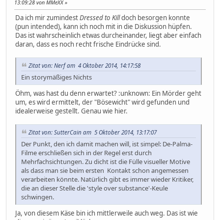
13:09:28 von MMeXX
Da ich mir zumindest
Dressed to Kill
doch besorgen konnte
(pun intended), kann ich noch mit in die Diskussion hüpfen.
Das ist wahrscheinlich etwas durcheinander, liegt aber einfach
daran, dass es noch recht frische Eindrücke sind.
Zitat von: Nerf am 4 Oktober 2014, 14:17:58
Ein storymäßiges Nichts
Öhm, was hast du denn erwartet? :unknown: Ein Mörder geht
um, es wird ermittelt, der "Bösewicht" wird gefunden und
idealerweise gestellt. Genau wie hier.
Zitat von: SutterCain am 5 Oktober 2014, 13:17:07
Der Punkt, den ich damit machen will, ist simpel: De-Palma-
Filme erschließen sich in der Regel erst durch
Mehrfachsichtungen. Zu dicht ist die Fülle visueller Motive
als dass man sie beim ersten Kontakt schon angemessen
verarbeiten könnte. Natürlich gibt es immer wieder Kritiker,
die an dieser Stelle die 'style over substance'-Keule
schwingen.
Ja, von diesem Käse bin ich mittlerweile auch weg. Das ist wie