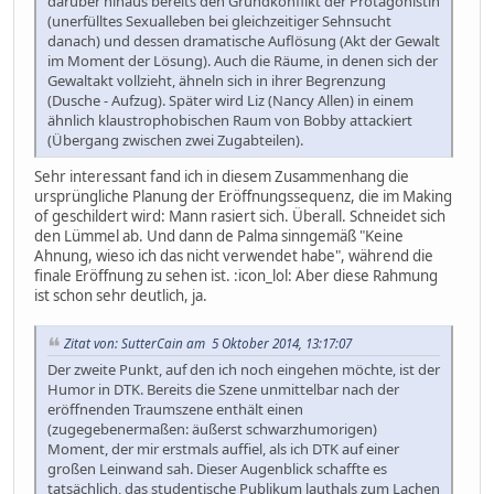
darüber hinaus bereits den Grundkonflikt der Protagonistin
(unerfülltes Sexualleben bei gleichzeitiger Sehnsucht
danach) und dessen dramatische Auflösung (Akt der Gewalt
im Moment der Lösung). Auch die Räume, in denen sich der
Gewaltakt vollzieht, ähneln sich in ihrer Begrenzung
(Dusche - Aufzug). Später wird Liz (Nancy Allen) in einem
ähnlich klaustrophobischen Raum von Bobby attackiert
(Übergang zwischen zwei Zugabteilen).
Sehr interessant fand ich in diesem Zusammenhang die
ursprüngliche Planung der Eröffnungssequenz, die im Making
of geschildert wird: Mann rasiert sich. Überall. Schneidet sich
den Lümmel ab. Und dann de Palma sinngemäß "Keine
Ahnung, wieso ich das nicht verwendet habe", während die
finale Eröffnung zu sehen ist. :icon_lol: Aber diese Rahmung
ist schon sehr deutlich, ja.
Zitat von: SutterCain am 5 Oktober 2014, 13:17:07
Der zweite Punkt, auf den ich noch eingehen möchte, ist der
Humor in DTK. Bereits die Szene unmittelbar nach der
eröffnenden Traumszene enthält einen
(zugegebenermaßen: äußerst schwarzhumorigen)
Moment, der mir erstmals auffiel, als ich DTK auf einer
großen Leinwand sah. Dieser Augenblick schaffte es
tatsächlich, das studentische Publikum lauthals zum Lachen