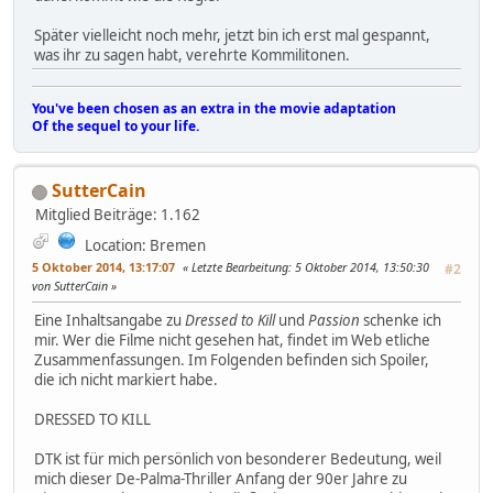
Später vielleicht noch mehr, jetzt bin ich erst mal gespannt,
was ihr zu sagen habt, verehrte Kommilitonen.
You've been chosen as an extra in the movie adaptation
Of the sequel to your life.
SutterCain
Mitglied
Beiträge: 1.162
Location: Bremen
5 Oktober 2014, 13:17:07
Letzte Bearbeitung
: 5 Oktober 2014, 13:50:30
#2
von SutterCain
Eine Inhaltsangabe zu
Dressed to Kill
und
Passion
schenke ich
mir. Wer die Filme nicht gesehen hat, findet im Web etliche
Zusammenfassungen. Im Folgenden befinden sich Spoiler,
die ich nicht markiert habe.
DRESSED TO KILL
DTK ist für mich persönlich von besonderer Bedeutung, weil
mich dieser De-Palma-Thriller Anfang der 90er Jahre zu