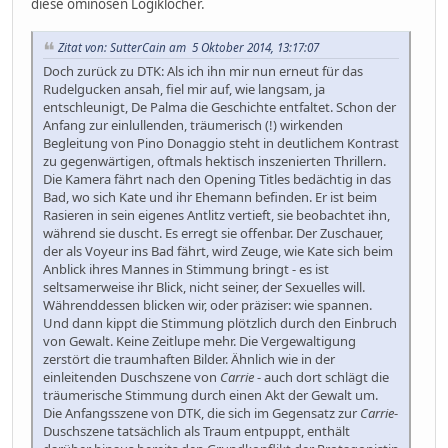
diese ominösen Logiklöcher.
Zitat von: SutterCain am 5 Oktober 2014, 13:17:07
Doch zurück zu DTK: Als ich ihn mir nun erneut für das
Rudelgucken ansah, fiel mir auf, wie langsam, ja
entschleunigt, De Palma die Geschichte entfaltet. Schon der
Anfang zur einlullenden, träumerisch (!) wirkenden
Begleitung von Pino Donaggio steht in deutlichem Kontrast
zu gegenwärtigen, oftmals hektisch inszenierten Thrillern.
Die Kamera fährt nach den Opening Titles bedächtig in das
Bad, wo sich Kate und ihr Ehemann befinden. Er ist beim
Rasieren in sein eigenes Antlitz vertieft, sie beobachtet ihn,
während sie duscht. Es erregt sie offenbar. Der Zuschauer,
der als Voyeur ins Bad fährt, wird Zeuge, wie Kate sich beim
Anblick ihres Mannes in Stimmung bringt - es ist
seltsamerweise ihr Blick, nicht seiner, der Sexuelles will.
Währenddessen blicken wir, oder präziser: wie spannen.
Und dann kippt die Stimmung plötzlich durch den Einbruch
von Gewalt. Keine Zeitlupe mehr. Die Vergewaltigung
zerstört die traumhaften Bilder. Ähnlich wie in der
einleitenden Duschszene von
Carrie
- auch dort schlägt die
träumerische Stimmung durch einen Akt der Gewalt um.
Die Anfangsszene von DTK, die sich im Gegensatz zur
Carrie
-
Duschszene tatsächlich als Traum entpuppt, enthält