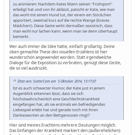
zu animieren: Nachdem Kates Mann seinen "Frühsport"
erledigt hat und von ihr ablässt, patscht er Kate, wie man
das wohl mit einem Hund tut, der einem ein Stöckchen
apportiert, zweimal kurz auf die rechte Wange (braves
Mädchen!). Diese Geste wirkt dermaßen sexistisch, dass
man wohl nur lachen kann, wenn man sie denn überhaupt
bemerkt.
Wer auch immer die Idee hatte, einfach großartig. Deine
oben gemachte These des visuellen Erzählens ist hier
wunderschön angewendet worden. Statt irgendwelche
Dialoge für die Exposition zu verbraten, genügt diese Geste,
die so viel ausdrückt.
Zitat von: SutterCain am 5 Oktober 2014, 13:17:07
Ist es auch schwarzer Humor, der Kate just in jenem
Augenblick erkennen lässt, dass sie sich
höchstwahrscheinlich eine Geschlechtskrankheit
eingefangen hat, als sie erstmals ein befriedigendes
Liebespiel erlebt hat und gerade noch mit ihren
Dankesworten an den Bettgenossen ringt?
Hier sind meines Erachtens mehrere Deutungen möglich.
Das Einfangen der Krankheit markiert den (außerehelichen)