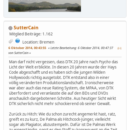
SutterCain
Mitglied
Beiträge: 1.162
Location: Bremen
6 Oktober 2014, 00:43:55
Letzte Bearbeitung
: 6 Oktober 2014, 00:47:37
#4
von SutterCain
Man darf nicht vergessen, dass DTK 20 Jahre nach
Psycho
das
Licht der Welt erblickte. In diesen 20 Jahren wurde der Hays
Code abgeschafft und es haben sich die jungen Wilden
Hollywoods richtig ausgetobt. DTK entstand also in einer
völlig veränderten Produktionslandschaft. Ironischerweise
war aber auch das neue Rating System, die MPAA, von DTK
überfordert und veranlasste die auf den BDs und DVDs
anschaulich dargebotenen Schnitte. Aus heutiger Sicht wirkt
DTK sicherlich nicht mehr schockierend ob seiner Gewalt.
Zurück zu Hitch: Wie du schon zurecht angemerkt hast, ratz,
greift es zu kurz, De Palma als Hitchcock-Jünger, vielleicht
sogar als Plagiator, abzustempeln. Dafür ist De Palmas Werk
zu eigenständig, passt er den Stoff zu konsequent an die Zeit