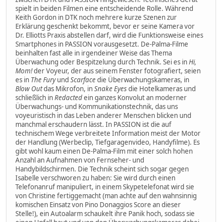
spielt in beiden Filmen eine entscheidende Rolle. Während
Keith Gordon in DTK noch mehrere kurze Szenen zur
Erklärung geschenkt bekommt, bevor er seine Kamera vor
Dr. Elliotts Praxis abstellen darf, wird die Funktionsweise eines
Smartphones in PASSION vorausgesetzt. De-Palma-Filme
beinhalten fast alle in irgendeiner Weise das Thema
Überwachung oder Bespitzelung durch Technik. Sei es in
Hi,
Mom!
der Voyeur, der aus seinem Fenster fotografiert, seien
es in
The Fury
und
Scarface
die Überwachungskameras, in
Blow Out
das Mikrofon, in
Snake Eyes
die Hotelkameras und
schließlich in
Redacted
ein ganzes Konvolut an moderner
Überwachungs- und Kommunikationstechnik, das uns
voyeuristisch in das Leben anderer Menschen blicken und
manchmal erschaudern lässt. In PASSION ist die auf
technischem Wege verbreitete Information meist der Motor
der Handlung (Werbeclip, Tiefgaragenvideo, Handyfilme). Es
gibt wohl kaum einen De-Palma-Film mit einer solch hohen
Anzahl an Aufnahmen von Fernseher- und
Handybildschirmen. Die Technik scheint sich sogar gegen
Isabelle verschworen zu haben: Sie wird durch einen
Telefonanruf manipuliert, in einem Skypetelefonat wird sie
von Christine fertiggemacht (man achte auf den wahnsinnig
komischen Einsatz von Pino Donaggios Score an dieser
Stelle!), ein Autoalarm schaukelt ihre Panik hoch, sodass sie