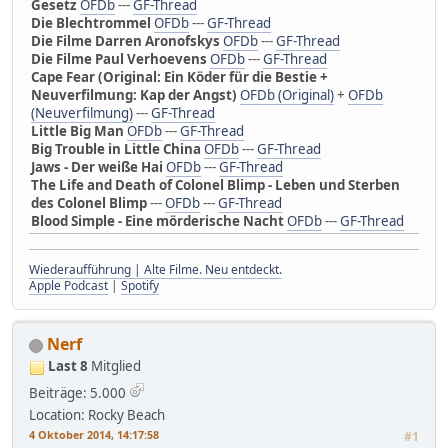
Gesetz
OFDb
---
GF-Thread
Die Blechtrommel
OFDb
---
GF-Thread
Die Filme Darren Aronofskys
OFDb
---
GF-Thread
Die Filme Paul Verhoevens
OFDb
---
GF-Thread
Cape Fear (Original: Ein Köder für die Bestie +
Neuverfilmung: Kap der Angst)
OFDb (Original)
+
OFDb
(Neuverfilmung)
---
GF-Thread
Little Big Man
OFDb
---
GF-Thread
Big Trouble in Little China
OFDb
---
GF-Thread
Jaws - Der weiße Hai
OFDb
---
GF-Thread
The Life and Death of Colonel Blimp - Leben und Sterben
des Colonel Blimp
---
OFDb
---
GF-Thread
Blood Simple - Eine mörderische Nacht
OFDb
---
GF-Thread
Wiederaufführung | Alte Filme. Neu entdeckt.
Apple Podcast
|
Spotify
Nerf
Last 8
Mitglied
Beiträge: 5.000
Location: Rocky Beach
4 Oktober 2014, 14:17:58
#1