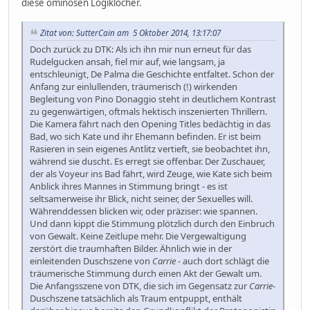
diese ominösen Logiklöcher.
Zitat von: SutterCain am 5 Oktober 2014, 13:17:07
Doch zurück zu DTK: Als ich ihn mir nun erneut für das
Rudelgucken ansah, fiel mir auf, wie langsam, ja
entschleunigt, De Palma die Geschichte entfaltet. Schon der
Anfang zur einlullenden, träumerisch (!) wirkenden
Begleitung von Pino Donaggio steht in deutlichem Kontrast
zu gegenwärtigen, oftmals hektisch inszenierten Thrillern.
Die Kamera fährt nach den Opening Titles bedächtig in das
Bad, wo sich Kate und ihr Ehemann befinden. Er ist beim
Rasieren in sein eigenes Antlitz vertieft, sie beobachtet ihn,
während sie duscht. Es erregt sie offenbar. Der Zuschauer,
der als Voyeur ins Bad fährt, wird Zeuge, wie Kate sich beim
Anblick ihres Mannes in Stimmung bringt - es ist
seltsamerweise ihr Blick, nicht seiner, der Sexuelles will.
Währenddessen blicken wir, oder präziser: wie spannen.
Und dann kippt die Stimmung plötzlich durch den Einbruch
von Gewalt. Keine Zeitlupe mehr. Die Vergewaltigung
zerstört die traumhaften Bilder. Ähnlich wie in der
einleitenden Duschszene von
Carrie
- auch dort schlägt die
träumerische Stimmung durch einen Akt der Gewalt um.
Die Anfangsszene von DTK, die sich im Gegensatz zur
Carrie
-
Duschszene tatsächlich als Traum entpuppt, enthält