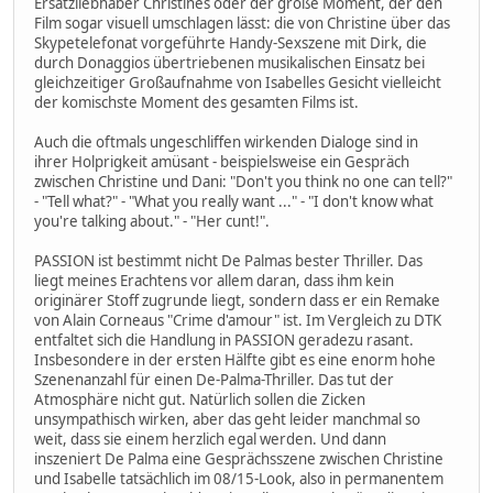
Ersatzliebhaber Christines oder der große Moment, der den
Film sogar visuell umschlagen lässt: die von Christine über das
Skypetelefonat vorgeführte Handy-Sexszene mit Dirk, die
durch Donaggios übertriebenen musikalischen Einsatz bei
gleichzeitiger Großaufnahme von Isabelles Gesicht vielleicht
der komischste Moment des gesamten Films ist.
Auch die oftmals ungeschliffen wirkenden Dialoge sind in
ihrer Holprigkeit amüsant - beispielsweise ein Gespräch
zwischen Christine und Dani: "Don't you think no one can tell?"
- "Tell what?" - "What you really want ..." - "I don't know what
you're talking about." - "Her cunt!".
PASSION ist bestimmt nicht De Palmas bester Thriller. Das
liegt meines Erachtens vor allem daran, dass ihm kein
originärer Stoff zugrunde liegt, sondern dass er ein Remake
von Alain Corneaus "Crime d'amour" ist. Im Vergleich zu DTK
entfaltet sich die Handlung in PASSION geradezu rasant.
Insbesondere in der ersten Hälfte gibt es eine enorm hohe
Szenenanzahl für einen De-Palma-Thriller. Das tut der
Atmosphäre nicht gut. Natürlich sollen die Zicken
unsympathisch wirken, aber das geht leider manchmal so
weit, dass sie einem herzlich egal werden. Und dann
inszeniert De Palma eine Gesprächsszene zwischen Christine
und Isabelle tatsächlich im 08/15-Look, also in permanentem