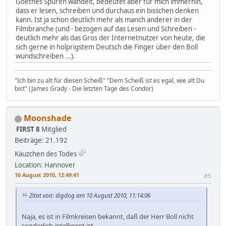
Goethes Spuren wandelt, bedeutet aber für mich immerhin,
dass er lesen, schreiben und durchaus ein bisschen denken
kann. Ist ja schon deutlich mehr als manch anderer in der
Filmbranche (und - bezogen auf das Lesen und Schreiben -
deutlich mehr als das Gros der Internetnutzer von heute, die
sich gerne in holprigstem Deutsch die Finger über den Boll
wundschreiben ...).
"Ich bin zu alt für diesen Scheiß" "Dem Scheiß ist es egal, wie alt Du
bist" (James Grady - Die letzten Tage des Condor)
Moonshade
FIRST 8
Mitglied
Beiträge: 21.192
Käuzchen des Todes
Location: Hannover
10 August 2010, 12:49:41
#5
Zitat von: digdog am 10 August 2010, 11:14:06
Naja, es ist in Filmkreisen bekannt, daß der Herr Boll nicht
sonderlich intelligent ist.