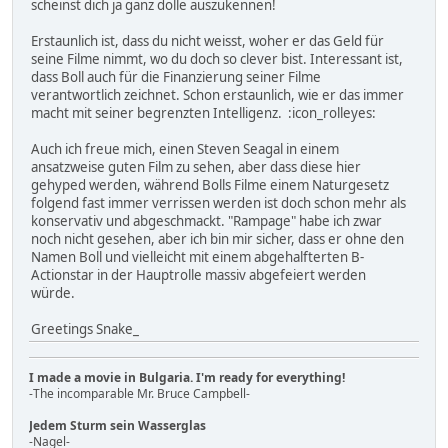
scheinst dich ja ganz dolle auszukennen!
Erstaunlich ist, dass du nicht weisst, woher er das Geld für
seine Filme nimmt, wo du doch so clever bist. Interessant ist,
dass Boll auch für die Finanzierung seiner Filme
verantwortlich zeichnet. Schon erstaunlich, wie er das immer
macht mit seiner begrenzten Intelligenz. :icon_rolleyes:
Auch ich freue mich, einen Steven Seagal in einem
ansatzweise guten Film zu sehen, aber dass diese hier
gehyped werden, während Bolls Filme einem Naturgesetz
folgend fast immer verrissen werden ist doch schon mehr als
konservativ und abgeschmackt. "Rampage" habe ich zwar
noch nicht gesehen, aber ich bin mir sicher, dass er ohne den
Namen Boll und vielleicht mit einem abgehalfterten B-
Actionstar in der Hauptrolle massiv abgefeiert werden
würde.
Greetings Snake_
I made a movie in Bulgaria. I'm ready for everything!
-The incomparable Mr. Bruce Campbell-
Jedem Sturm sein Wasserglas
-Nagel-