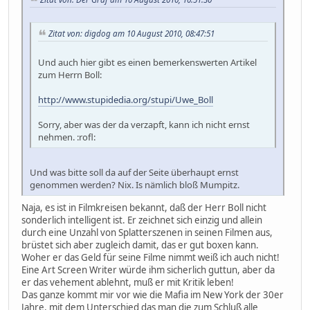
Zitat von: digdog am 10 August 2010, 08:47:51
Und auch hier gibt es einen bemerkenswerten Artikel
zum Herrn Boll:
http://www.stupidedia.org/stupi/Uwe_Boll
Sorry, aber was der da verzapft, kann ich nicht ernst
nehmen. :rofl:
Und was bitte soll da auf der Seite überhaupt ernst
genommen werden? Nix. Is nämlich bloß Mumpitz.
Naja, es ist in Filmkreisen bekannt, daß der Herr Boll nicht
sonderlich intelligent ist. Er zeichnet sich einzig und allein
durch eine Unzahl von Splatterszenen in seinen Filmen aus,
brüstet sich aber zugleich damit, das er gut boxen kann.
Woher er das Geld für seine Filme nimmt weiß ich auch nicht!
Eine Art Screen Writer würde ihm sicherlich guttun, aber da
er das vehement ablehnt, muß er mit Kritik leben!
Das ganze kommt mir vor wie die Mafia im New York der 30er
Jahre, mit dem Unterschied das man die zum Schluß alle