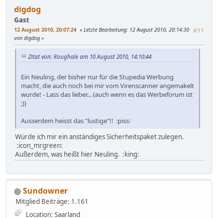
digdog
Gast
12 August 2010, 20:07:24
Letzte Bearbeitung
: 12 August 2010, 20:14:30
#11
von digdog
Zitat von: Roughale am 10 August 2010, 14:10:44
Ein Neuling, der bisher nur für die Stupedia Werbung
macht, die auch noch bei mir vom Virenscanner angemakelt
wurde! - Lass das lieber... (auch wenn es das Werbeforum ist
;))
Ausserdem heisst das "lustige"!! :piss:
Würde ich mir ein anständiges Sicherheitspaket zulegen.
:icon_mrgreen:
Außerdem, was heißt hier Neuling. :king:
Sundowner
Mitglied
Beiträge: 1.161
Location: Saarland