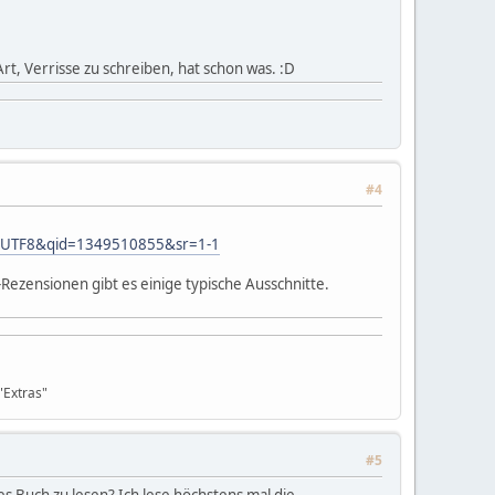
rt, Verrisse zu schreiben, hat schon was. :D
#4
ie=UTF8&qid=1349510855&sr=1-1
-Rezensionen gibt es einige typische Ausschnitte.
"Extras"
#5