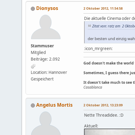
Dionysos
2 Oktober 2012, 11:54:58
Die aktuelle Cinema oder d
Zitat von: ratz am 2 Oktobe
der besten und einzig wah
Stammuser
:icon_mrgreen:
Mitglied
Beiträge: 2.092
God doesn't make the world 
Location: Hannover
Sometimes, I guess there jus
Gespeichert
It doesn't take much to see t
Casablanca
Angelus Mortis
2 Oktober 2012, 13:23:09
Nette Threadidee. :D
Aktuell: