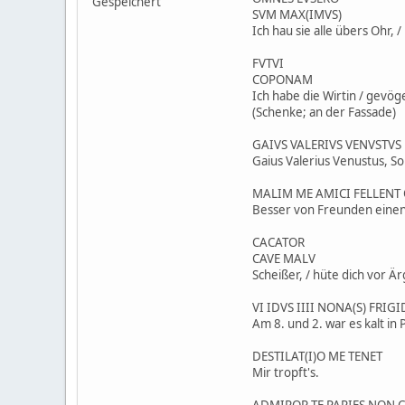
Gespeichert
SVM MAX(IMVS)
Ich hau sie alle übers Ohr, 
FVTVI
COPONAM
Ich habe die Wirtin / gevöge
(Schenke; an der Fassade)
GAIVS VALERIVS VENVSTVS 
Gaius Valerius Venustus, So
MALIM ME AMICI FELLENT
Besser von Freunden einen 
CACATOR
CAVE MALV
Scheißer, / hüte dich vor Är
VI IDVS IIII NONA(S) FRIG
Am 8. und 2. war es kalt in 
DESTILAT(I)O ME TENET
Mir tropft's.