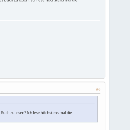
s Buch zu lesen? Ich lese höchstens mal die
#6
 Buch zu lesen? Ich lese höchstens mal die