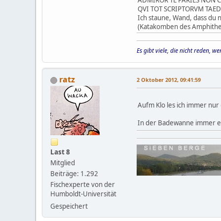
ADMIROR TE PARIES NON C
QVI TOT SCRIPTORVM TAED
Ich staune, Wand, dass du n
(Katakomben des Amphithe
Es gibt viele, die nicht reden, 
ratz
2 Oktober 2012, 09:41:59
Aufm Klo les ich immer nur
In der Badewanne immer ers
Last 8
Mitglied
Beiträge: 1.292
Fischexperte von der
Humboldt-Universität
Gespeichert