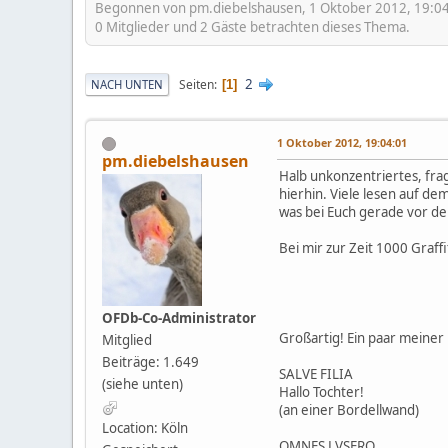
Begonnen von pm.diebelshausen, 1 Oktober 2012, 19:0
0 Mitglieder und 2 Gäste betrachten dieses Thema.
2
Seiten
NACH UNTEN
1
1 Oktober 2012, 19:04:01
pm.diebelshausen
Halb unkonzentriertes, frag
hierhin. Viele lesen auf 
was bei Euch gerade vor der 
Bei mir zur Zeit 1000 Graffi
OFDb-Co-Administrator
Großartig! Ein paar meiner 
Mitglied
Beiträge: 1.649
SALVE FILIA
(siehe unten)
Hallo Tochter!
(an einer Bordellwand)
Location: Köln
OMNES LVSERO