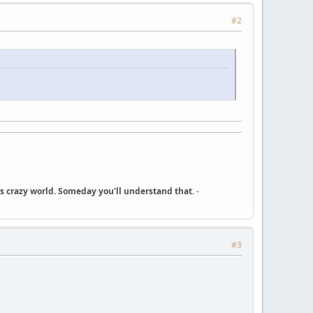
#2
his crazy world. Someday you'll understand that.
-
#3