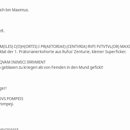
/ ich bin Maximus.
lt.
M(ILES) C(O)H(ORTIS) I PR(AETORIAE) (CENTVRIA) RVFI FVTVTVL(OR) MA
ldat der 1. Prätorianerkohorte aus Rufus' Zenturie, kleiner Superficker.
 QVAM INIMICI IRRVMENT
geblasen zu kriegen als von Feinden in den Mund gefickt!
ger!
IDVS POMPEIS
Pompeji.