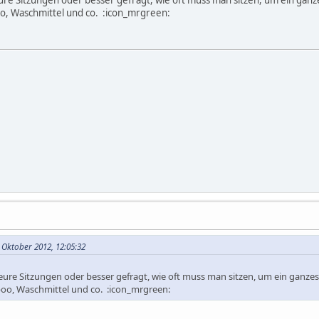
ure Sitzungen oder besser gefragt, wie oft muss man sitzen, um ein ganze
, Waschmittel und co. :icon_mrgreen:
 Oktober 2012, 12:05:32
eure Sitzungen oder besser gefragt, wie oft muss man sitzen, um ein ganzes
o, Waschmittel und co. :icon_mrgreen: