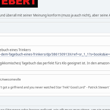
nd überall mit seiner Meinung konform (muss ja auch nicht), aber seine A
ebuch eines Trinkers
s-dem-Tagebuch-eines-Trinkers/dp/386150913X/ref=sr_1_1?s=books&
tragikkomisches) Tagebuch das perfekt fürs Klo geeignet ist. In den amazon
 McAwesomeville
't got a girlfriend and you never watched Star Trek? Good Lord" - Patrick Stewart 