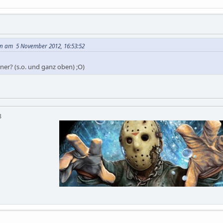
en am 5 November 2012, 16:53:52
er? (s.o. und ganz oben) ;O)
QOMyyg9b8