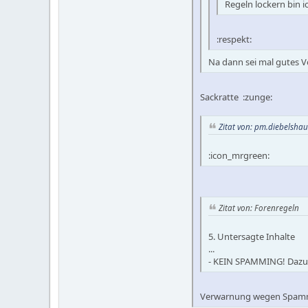
Regeln lockern bin 
:respekt:
Na dann sei mal gutes Vo
Sackratte :zunge:
Zitat von: pm.diebelsha
:icon_mrgreen:
Zitat von: Forenregeln
5. Untersagte Inhalte
...
- KEIN SPAMMING! Dazu zä
Verwarnung wegen Spamm