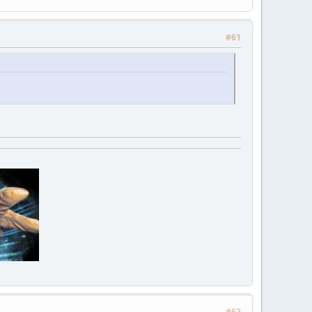
#61
#62