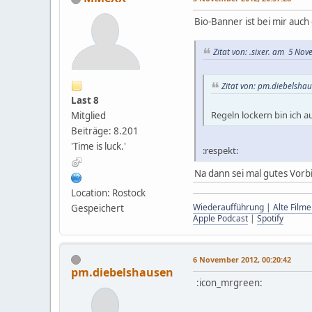
Bio-Banner ist bei mir auch 
Zitat von: .sixer. am 5 Nov
Zitat von: pm.diebelsha
Last 8
Regeln lockern bin ich 
Mitglied
Beiträge: 8.201
'Time is luck.'
:respekt:
Na dann sei mal gutes Vorbi
Location: Rostock
Wiederaufführung | Alte Filme
Gespeichert
Apple Podcast
|
Spotify
6 November 2012, 00:20:42
pm.diebelshausen
:icon_mrgreen: