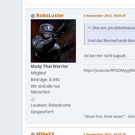
RoboLuster
5 November 2012, 18:05:47
Zitat von: pm.diebelshaus
Und das Biomechanik-Bann
Ist bei mir nicht kaputt.
Muay Thai Warrior
https://youtu.be/RP
Mitglied
Beiträge: 8.840
Wir sind alle nur
Menschen
Location: Robodrome
Gespeichert
"Shoot first, think never!" - Ash
MMeXX
5 November 2012, 20:57:28