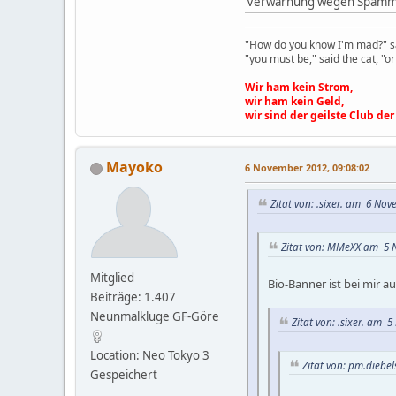
Verwarnung wegen Spammi
"How do you know I'm mad?" sa
"you must be," said the cat, "
Wir ham kein Strom,
wir ham kein Geld,
wir sind der geilste Club der
Mayoko
6 November 2012, 09:08:02
Zitat von: .sixer. am 6 Nov
Zitat von: MMeXX am 5 N
Mitglied
Bio-Banner ist bei mir a
Beiträge: 1.407
Neunmalkluge GF-Göre
Zitat von: .sixer. am 
Location: Neo Tokyo 3
Zitat von: pm.diebe
Gespeichert