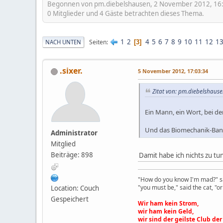
Begonnen von pm.diebelshausen, 2 November 2012, 16
0 Mitglieder und 4 Gäste betrachten dieses Thema.
1
2
4
5
6
7
8
9
10
11
12
1
Seiten
NACH UNTEN
3
.sixer.
5 November 2012, 17:03:34
Zitat von: pm.diebelshaus
Ein Mann, ein Wort, bei d
Und das Biomechanik-Bann
Administrator
Mitglied
Beiträge: 898
Damit habe ich nichts zu tun
"How do you know I'm mad?" sa
"you must be," said the cat, "
Location: Couch
Gespeichert
Wir ham kein Strom,
wir ham kein Geld,
wir sind der geilste Club der