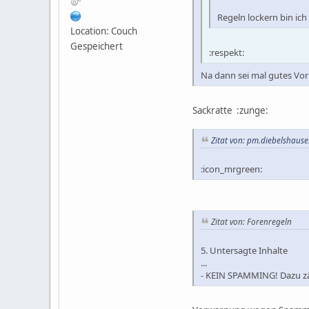
Regeln lockern bin ic
Location: Couch
Gespeichert
:respekt:
Na dann sei mal gutes Vorb
Sackratte :zunge:
Zitat von: pm.diebelshaus
:icon_mrgreen:
Zitat von: Forenregeln
5. Untersagte Inhalte
...
- KEIN SPAMMING! Dazu zähl