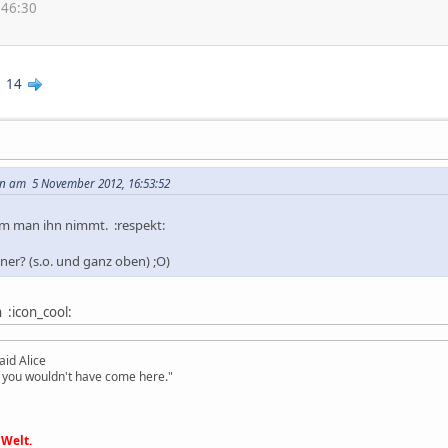
:46:30
3
14
en am 5 November 2012, 16:53:52
em man ihn nimmt. :respekt:
er? (s.o. und ganz oben) ;O)
 :icon_cool:
id Alice
or you wouldn't have come here."
 Welt.