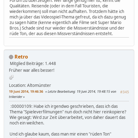
Forum zu überzeugen. Wer lange genug hier ist, kennt die
Qualitäten. Reisende (oder in dem Fall Touristen, die
wiederkommen) soll man nicht aufhalten. Trotzdem hätte ich
mich ja über das Videospiel-Thema gefreut, da ich dazu genug
zu sagen hätte (kenne eigentlich alle Filme seit Super Mario
Bros.) Schade sind nur wieder die Missverständnisse und der
rüde Ton, der aus diesen Missverständnissen entsteht.
Retro
Mitglied
Beiträge: 1.448
Früher war alles besser!
Location: Altomünster
19 Juni 2014, 19:46:36
Letzte Bearbeitung
: 19 Juni 2014, 19:48:15 von
#345
trikerider
:00000109: Habe ich irgendwo geschrieben, dass ich das
Thema "Spieleverfilmungen" nun doch nicht hier reinkopiere?
Wie gesagt: Wird zur Zeit überarbeitet, von daher dauert das
noch ein weilchen.
Und ich glaube kaum, dass man mir einen "rüden Ton"