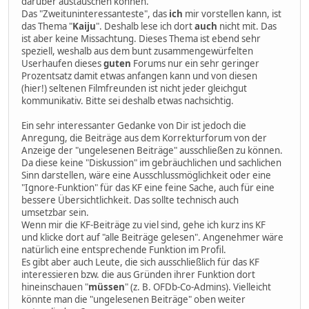
darüber austauschen können.
Das "Zweituninteressanteste", das
ich
mir vorstellen kann, ist
das Thema "
Kaiju
". Deshalb lese ich dort
auch
nicht mit. Das
ist aber keine Missachtung. Dieses Thema ist ebend sehr
speziell, weshalb aus dem bunt zusammengewürfelten
Userhaufen dieses
guten
Forums nur ein sehr geringer
Prozentsatz damit etwas anfangen kann und von diesen
(hier!) seltenen Filmfreunden ist nicht jeder gleichgut
kommunikativ. Bitte sei deshalb etwas nachsichtig.
Ein sehr interessanter Gedanke von Dir ist jedoch die
Anregung, die Beiträge aus dem Korrekturforum von der
Anzeige der "ungelesenen Beiträge" ausschließen zu können.
Da diese keine "Diskussion" im gebräuchlichen und sachlichen
Sinn darstellen, wäre eine Ausschlussmöglichkeit oder eine
"Ignore-Funktion" für das KF eine feine Sache, auch für eine
bessere Übersichtlichkeit. Das sollte technisch auch
umsetzbar sein.
Wenn mir die KF-Beiträge zu viel sind, gehe ich kurz ins KF
und klicke dort auf "alle Beiträge gelesen". Angenehmer wäre
natürlich eine entsprechende Funktion im Profil.
Es gibt aber auch Leute, die sich ausschließlich für das KF
interessieren bzw. die aus Gründen ihrer Funktion dort
hineinschauen "
müssen
" (z. B. OFDb-Co-Admins). Vielleicht
könnte man die "ungelesenen Beiträge" oben weiter