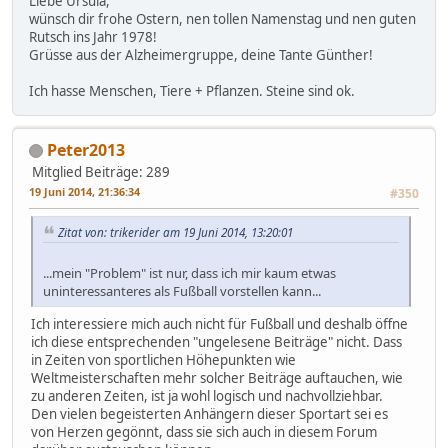
Liebe Ursula,
wünsch dir frohe Ostern, nen tollen Namenstag und nen guten
Rutsch ins Jahr 1978!
Grüsse aus der Alzheimergruppe, deine Tante Günther!
Ich hasse Menschen, Tiere + Pflanzen. Steine sind ok.
Peter2013
Mitglied
Beiträge: 289
19 Juni 2014, 21:36:34
#350
Zitat von: trikerider am 19 Juni 2014, 13:20:01
...mein "Problem" ist nur, dass ich mir kaum etwas
uninteressanteres als Fußball vorstellen kann...
Ich interessiere mich auch nicht für Fußball und deshalb öffne
ich diese entsprechenden "ungelesene Beiträge" nicht. Dass
in Zeiten von sportlichen Höhepunkten wie
Weltmeisterschaften mehr solcher Beiträge auftauchen, wie
zu anderen Zeiten, ist ja wohl logisch und nachvollziehbar.
Den vielen begeisterten Anhängern dieser Sportart sei es
von Herzen gegönnt, dass sie sich auch in diesem Forum