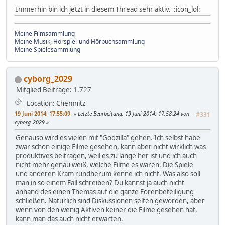
Immerhin bin ich jetzt in diesem Thread sehr aktiv. :icon_lol:
Meine Filmsammlung
Meine Musik, Hörspiel-und Hörbuchsammlung
Meine Spielesammlung
cyborg_2029
Mitglied
Beiträge: 1.727
Location: Chemnitz
19 Juni 2014, 17:55:09
Letzte Bearbeitung
: 19 Juni 2014, 17:58:24 von
#331
cyborg_2029
Genauso wird es vielen mit "Godzilla" gehen. Ich selbst habe
zwar schon einige Filme gesehen, kann aber nicht wirklich was
produktives beitragen, weil es zu lange her ist und ich auch
nicht mehr genau weiß, welche Filme es waren. Die Spiele
und anderen Kram rundherum kenne ich nicht. Was also soll
man in so einem Fall schreiben? Du kannst ja auch nicht
anhand des einen Themas auf die ganze Forenbeteiligung
schließen. Natürlich sind Diskussionen selten geworden, aber
wenn von den wenig Aktiven keiner die Filme gesehen hat,
kann man das auch nicht erwarten.