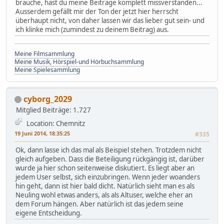
brauche, hast du meine Beiträge komplett missverstanden...
Ausserdem gefällt mir der Ton der jetzt hier herrscht
überhaupt nicht, von daher lassen wir das lieber gut sein- und
ich klinke mich (zumindest zu deinem Beitrag) aus.
Meine Filmsammlung
Meine Musik, Hörspiel-und Hörbuchsammlung
Meine Spielesammlung
cyborg_2029
Mitglied
Beiträge: 1.727
Location: Chemnitz
19 Juni 2014, 18:35:25
#335
Ok, dann lasse ich das mal als Beispiel stehen. Trotzdem nicht
gleich aufgeben. Dass die Beteiligung rückgängig ist, darüber
wurde ja hier schon seitenweise diskutiert. Es liegt aber an
jedem User selbst, sich einzubringen. Wenn jeder woanders
hin geht, dann ist hier bald dicht. Natürlich sieht man es als
Neuling wohl etwas anders, als als Altuser, welche eher an
dem Forum hängen. Aber natürlich ist das jedem seine
eigene Entscheidung.