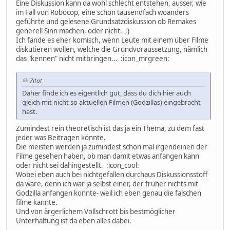
Eine Diskussion kann da wohl schlecht entstehen, ausser, wie
im Fall von Robocop, eine schon tausendfach woanders
geführte und gelesene Grundsatzdiskussion ob Remakes
generell Sinn machen, oder nicht. ;)
Ich fände es eher komisch, wenn Leute mit einem über Filme
diskutieren wollen, welche die Grundvoraussetzung, nämlich
das "kennen" nicht mitbringen... :icon_mrgreen:
Zitat
Daher finde ich es eigentlich gut, dass du dich hier auch
gleich mit nicht so aktuellen Filmen (Godzillas) eingebracht
hast.
Zumindest rein theoretisch ist das ja ein Thema, zu dem fast
jeder was Beitragen könnte.
Die meisten werden ja zumindest schon mal irgendeinen der
Filme gesehen haben, ob man damit etwas anfangen kann
oder nicht sei dahingestellt. :icon_cool:
Wobei eben auch bei nichtgefallen durchaus Diskussionsstoff
da wäre, denn ich war ja selbst einer, der früher nichts mit
Godzilla anfangen konnte- weil ich eben genau die falschen
filme kannte.
Und von ärgerlichem Vollschrott bis bestmöglicher
Unterhaltung ist da eben alles dabei.