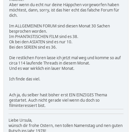
Aber wenn du echt nur deine Häppchen vorgeworfen haben
möchtest, dann, sorry, ist das hier echt das falsche Forum für
dich.
Im ALLGEMEINEN FORUM sind diesen Monat 30 Sachen
besprochen worden.
Im PHANTASTISCHEN FILM sind es 38.
Ok bei den ASIATEN sind es nur 10.
Bei den SERIEN sind es 36.
Die restlichen Foren lasse ich jetzt mal weg und komme so auf
circa 114 laufende Threads in diesem Monat.
Und es war wirklich ein lauer Monat.
Ich finde das viel.
Ach ja, du selber hast bisher erst EIN EINZIGES Thema
gestartet. Auch nicht gerade viel wenn du doch so
filminteressiert bist.
Liebe Ursula,
wünsch dir frohe Ostern, nen tollen Namenstag und nen guten
Rutsch ins Jahr 1978!