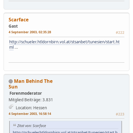
Scarface
Gast
4 September 2003, 02:35:28
#222
http://schueler.htldornbirn.vol.at/stsanbet/tunesien/start.ht
ml
...
Man Behind The
Sun
Forenmoderator
Mitglied
Beiträge: 3.831
Location: Hessen
4 September 2003, 16:58:14
#223
Zitat von: Scarface
http://schueler.htldornbirn.vol.at/stsanbet/tunesien/start.h