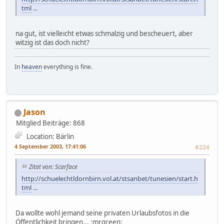
tml
...
na gut, ist vielleicht etwas schmalzig und bescheuert, aber
witzig ist das doch nicht?
In
heaven
everything is fine.
Jason
Mitglied
Beiträge: 868
Location: Bärlin
4 September 2003, 17:41:06
#224
Zitat von: Scarface
http://schueler.htldornbirn.vol.at/stsanbet/tunesien/start.h
tml
...
Da wollte wohl jemand seine privaten Urlaubsfotos in die
Öffentlichkeit bringen... :mrgreen: