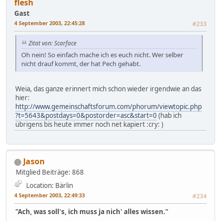
flesh
Gast
4 September 2003, 22:45:28
#233
Zitat von: Scarface
Oh nein! So einfach mache ich es euch nicht. Wer selber
nicht drauf kommt, der hat Pech gehabt.
Weia, das ganze erinnert mich schon wieder irgendwie an das
hier:
http://www.gemeinschaftsforum.com/phorum/viewtopic.php
?t=5643&postdays=0&postorder=asc&start=0
(hab ich
übrigens bis heute immer noch net kapiert :cry: )
Jason
Mitglied
Beiträge: 868
Location: Bärlin
4 September 2003, 22:49:33
#234
"Ach, was soll's, ich muss ja nich' alles wissen."