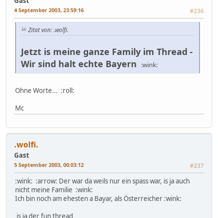
Gast
4 September 2003, 23:59:16
#236
Zitat von: .wolfi.
Jetzt is meine ganze Family im Thread -
Wir sind halt echte Bayern
:wink:
Ohne Worte... :roll:
Mc
.wolfi.
Gast
5 September 2003, 00:03:12
#237
:wink: :arrow: Der war da weils nur ein spass war, is ja auch
nicht meine Familie :wink:
Ich bin noch am ehesten a Bayar, als Österreicher :wink:
is ja der fun thread