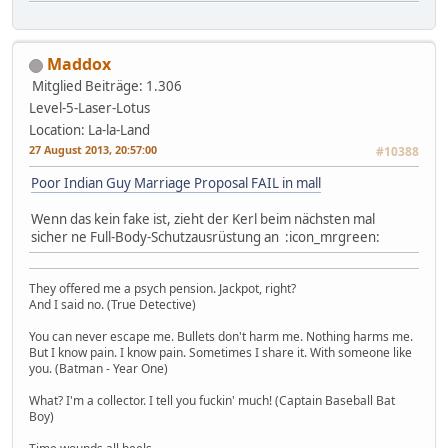
Maddox
Mitglied
Beiträge: 1.306
Level-5-Laser-Lotus
Location: La-la-Land
27 August 2013, 20:57:00
#10388
Poor Indian Guy Marriage Proposal FAIL in mall
Wenn das kein fake ist, zieht der Kerl beim nächsten mal
sicher ne Full-Body-Schutzausrüstung an :icon_mrgreen:
They offered me a psych pension. Jackpot, right?
And I said no. (True Detective)
You can never escape me. Bullets don't harm me. Nothing harms me.
But I know pain. I know pain. Sometimes I share it. With someone like
you. (Batman - Year One)
What? I'm a collector. I tell you fuckin' much! (Captain Baseball Bat
Boy)