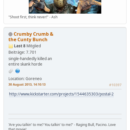
"Shoot first, think never!" - Ash
Crumby Crumb &
the Cunty Bunch
Last 8
Mitglied
Beiträge: 7.701
single-handedly killed an
entire skank horde
Location: Goreneo
30 August 2013, 14:10:13
#10397
http://www.kickstarter.com/projects/1544635303/postal-2
'Are you talkin' to me? You talkin' to me?' - Raging Bull, Pacino. Love
that movie!