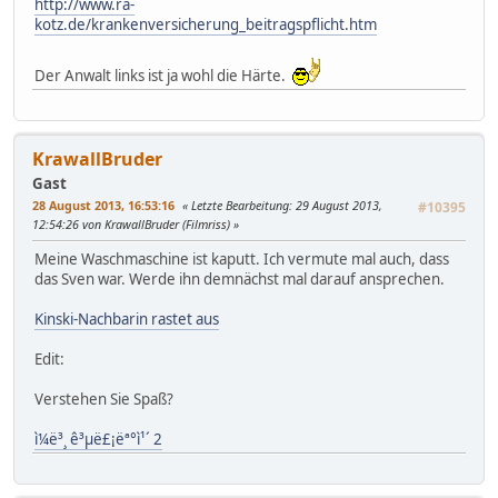
http://www.ra-
kotz.de/krankenversicherung_beitragspflicht.htm
Der Anwalt links ist ja wohl die Härte.
KrawallBruder
Gast
28 August 2013, 16:53:16
Letzte Bearbeitung
: 29 August 2013,
#10395
12:54:26 von KrawallBruder (Filmriss)
Meine Waschmaschine ist kaputt. Ich vermute mal auch, dass
das Sven war. Werde ihn demnächst mal darauf ansprechen.
Kinski-Nachbarin rastet aus
Edit:
Verstehen Sie Spaß?
ì¼ë³¸ ê³µë£¡ëª°ì¹´ 2