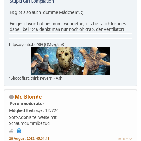
Stupid Girl Compilation
Es gibt also auch "dumme Mädchen". ;)
Einiges davon hat bestimmt wehgetan, ist aber auch lustiges
dabei, bei 4:46 denkt man nur noch oh crap, der Ventilator!
https://youtu.be/RPQOMyyg9b8
"Shoot first, think never!" - Ash
Mr. Blonde
Forenmoderator
Mitglied
Beiträge: 12.724
Soft-Adonis teilweise mit
Schaumgummibezug
28 August 2013, 05:31:11
#10392