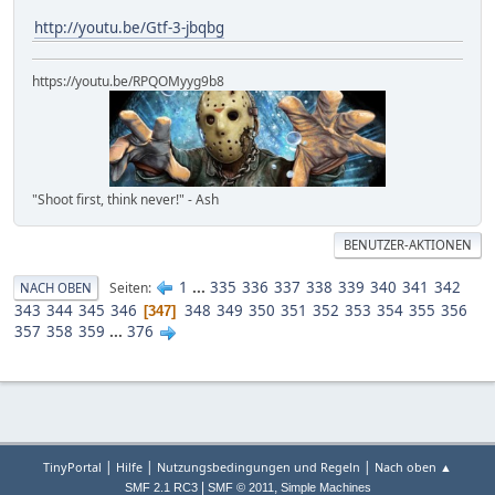
http://youtu.be/Gtf-3-jbqbg
https://youtu.be/RPQOMyyg9b8
"Shoot first, think never!" - Ash
BENUTZER-AKTIONEN
1
...
335
336
337
338
339
340
341
342
Seiten
NACH OBEN
343
344
345
346
348
349
350
351
352
353
354
355
356
347
357
358
359
...
376
|
|
|
TinyPortal
Hilfe
Nutzungsbedingungen und Regeln
Nach oben ▲
|
,
SMF 2.1 RC3
SMF © 2011
Simple Machines