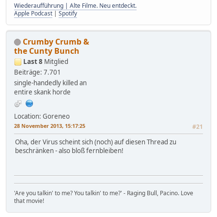
Wiederaufführung | Alte Filme. Neu entdeckt.
Apple Podcast
|
Spotify
Crumby Crumb &
the Cunty Bunch
Last 8
Mitglied
Beiträge: 7.701
single-handedly killed an
entire skank horde
Location: Goreneo
28 November 2013, 15:17:25
#21
Oha, der Virus scheint sich (noch) auf diesen Thread zu
beschränken - also bloß fernbleiben!
'Are you talkin' to me? You talkin' to me?' - Raging Bull, Pacino. Love
that movie!