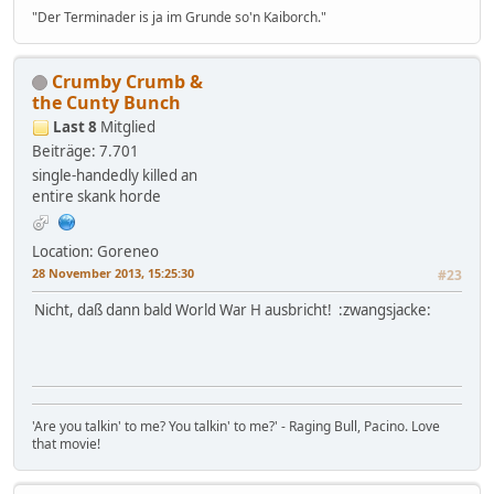
"Der Terminader is ja im Grunde so'n Kaiborch."
Crumby Crumb &
the Cunty Bunch
Last 8
Mitglied
Beiträge: 7.701
single-handedly killed an
entire skank horde
Location: Goreneo
28 November 2013, 15:25:30
#23
Nicht, daß dann bald World War H ausbricht! :zwangsjacke:
'Are you talkin' to me? You talkin' to me?' - Raging Bull, Pacino. Love
that movie!