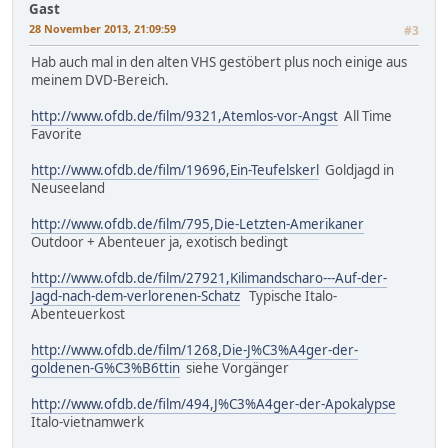
Gast
28 November 2013, 21:09:59
#3
Hab auch mal in den alten VHS gestöbert plus noch einige aus
meinem DVD-Bereich.
http://www.ofdb.de/film/9321,Atemlos-vor-Angst
All Time
Favorite
http://www.ofdb.de/film/19696,Ein-Teufelskerl
Goldjagd in
Neuseeland
http://www.ofdb.de/film/795,Die-Letzten-Amerikaner
Outdoor + Abenteuer ja, exotisch bedingt
http://www.ofdb.de/film/27921,Kilimandscharo---Auf-der-
Jagd-nach-dem-verlorenen-Schatz
Typische Italo-
Abenteuerkost
http://www.ofdb.de/film/1268,Die-J%C3%A4ger-der-
goldenen-G%C3%B6ttin
siehe Vorgänger
http://www.ofdb.de/film/494,J%C3%A4ger-der-Apokalypse
Italo-vietnamwerk