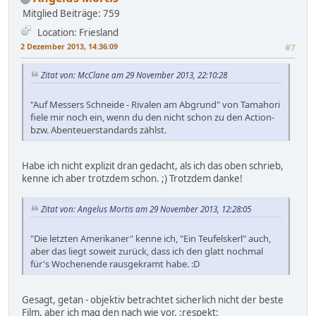
Mitglied
Beiträge: 759
Location: Friesland
2 Dezember 2013, 14:36:09
#7
Zitat von: McClane am 29 November 2013, 22:10:28
"Auf Messers Schneide - Rivalen am Abgrund" von Tamahori
fiele mir noch ein, wenn du den nicht schon zu den Action-
bzw. Abenteuerstandards zählst.
Habe ich nicht explizit dran gedacht, als ich das oben schrieb,
kenne ich aber trotzdem schon. ;) Trotzdem danke!
Zitat von: Angelus Mortis am 29 November 2013, 12:28:05
"Die letzten Amerikaner" kenne ich, "Ein Teufelskerl" auch,
aber das liegt soweit zurück, dass ich den glatt nochmal
für's Wochenende rausgekramt habe. :D
Gesagt, getan - objektiv betrachtet sicherlich nicht der beste
Film, aber ich mag den nach wie vor. :respekt: