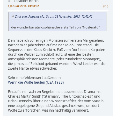
Location: Berlin
7 Januar 2014, 01:58:32
#15
Zitat von: Angelus Mortis am 28 November 2013, 12:42:46
der wunderbar atmosphärische erste Teil von "Nosferatu"
Den habe ich vor einigen Monaten zum ersten Mal gesehen,
nachdem er Jahrzehnte auf meiner To-do-Liste stand. Die
Sequenz, in der Klaus Kinski zu Fuß vom Dorf in den Karpaten
durch die Wälder zum Schloß läuft, ist eine der besten,
atmosphärischsten Momente (oder zumindest Montagen),
die jemals auf Zelluloid gebannt wurden. Wow! Leider war die
zweite Hälfte etwas schwächer.
Sehr empfehlenswert außerdem:
Wenn die Wölfe heulen (USA 1983)
Ein auf einer wahren Begebenheit basierendes Drama mit
Charles Martin Smith ("Starman", "The Untouchables") und
Brian Dennehy über einen Wissenschaftler, der vom Staat in
eine abgelegene Gegend Alaskas geschickt wird, um dort
Wölfe zu erforschen, was ihn nachhaltig verändert.