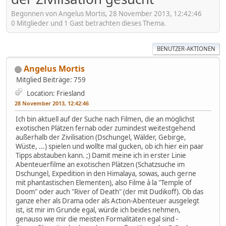
Begonnen von Angelus Mortis, 28 November 2013, 12:42:46
0 Mitglieder und 1 Gast betrachten dieses Thema.
BENUTZER-AKTIONEN
Angelus Mortis
Mitglied
Beiträge: 759
Location: Friesland
28 November 2013, 12:42:46
Ich bin aktuell auf der Suche nach Filmen, die an möglichst
exotischen Plätzen fernab oder zumindest weitestgehend
außerhalb der Zivilisation (Dschungel, Wälder, Gebirge,
Wüste, ...) spielen und wollte mal gucken, ob ich hier ein paar
Tipps abstauben kann. ;) Damit meine ich in erster Linie
Abenteuerfilme an exotischen Plätzen (Schatzsuche im
Dschungel, Expedition in den Himalaya, sowas, auch gerne
mit phantastischen Elementen), also Filme à la "Temple of
Doom" oder auch "River of Death" (der mit Dudikoff). Ob das
ganze eher als Drama oder als Action-Abenteuer ausgelegt
ist, ist mir im Grunde egal, würde ich beides nehmen,
genauso wie mir die meisten Formalitäten egal sind -