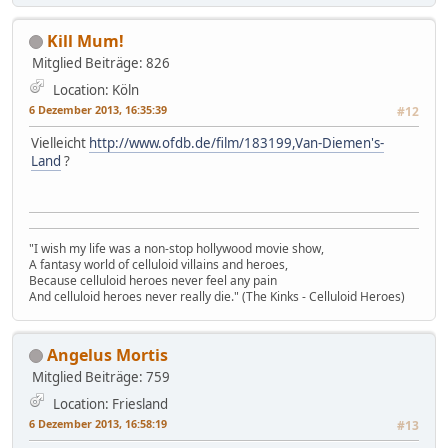
Kill Mum!
Mitglied
Beiträge: 826
Location: Köln
6 Dezember 2013, 16:35:39
#12
Vielleicht
http://www.ofdb.de/film/183199,Van-Diemen's-
Land
?
"I wish my life was a non-stop hollywood movie show,
A fantasy world of celluloid villains and heroes,
Because celluloid heroes never feel any pain
And celluloid heroes never really die." (The Kinks - Celluloid Heroes)
Angelus Mortis
Mitglied
Beiträge: 759
Location: Friesland
6 Dezember 2013, 16:58:19
#13