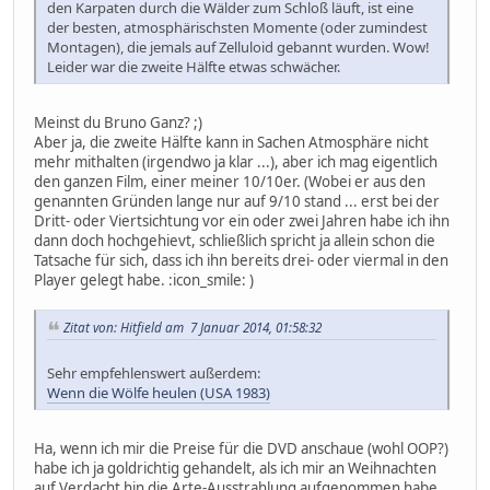
den Karpaten durch die Wälder zum Schloß läuft, ist eine
der besten, atmosphärischsten Momente (oder zumindest
Montagen), die jemals auf Zelluloid gebannt wurden. Wow!
Leider war die zweite Hälfte etwas schwächer.
Meinst du Bruno Ganz? ;)
Aber ja, die zweite Hälfte kann in Sachen Atmosphäre nicht
mehr mithalten (irgendwo ja klar ...), aber ich mag eigentlich
den ganzen Film, einer meiner 10/10er. (Wobei er aus den
genannten Gründen lange nur auf 9/10 stand ... erst bei der
Dritt- oder Viertsichtung vor ein oder zwei Jahren habe ich ihn
dann doch hochgehievt, schließlich spricht ja allein schon die
Tatsache für sich, dass ich ihn bereits drei- oder viermal in den
Player gelegt habe. :icon_smile: )
Zitat von: Hitfield am 7 Januar 2014, 01:58:32
Sehr empfehlenswert außerdem:
Wenn die Wölfe heulen (USA 1983)
Ha, wenn ich mir die Preise für die DVD anschaue (wohl OOP?)
habe ich ja goldrichtig gehandelt, als ich mir an Weihnachten
auf Verdacht hin die Arte-Ausstrahlung aufgenommen habe.