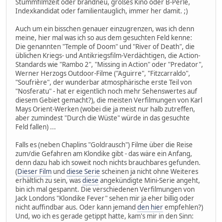
Stummfilmzeit oder brandneu, großes Kino oder B-Perle,
Indexkandidat oder familientauglich, immer her damit. ;)
Auch um ein bisschen genauer einzugrenzen, was ich denn
meine, hier mal was ich so aus dem gesuchten Feld kenne:
Die genannten "Temple of Doom" und "River of Death", die
üblichen Kriegs- und Antikriegsfilm-Verdächtigen, die Action-
Standards wie "Rambo 2", "Missing in Action" oder "Predator",
Werner Herzogs Outdoor-Filme ("Aguirre", "Fitzcarraldo",
"Soufrière", der wunderbar atmosphärische erste Teil von
"Nosferatu" - hat er eigentlich noch mehr Sehenswertes auf
diesem Gebiet gemacht?), die meisten Verfilmungen von Karl
Mays Orient-Werken (wobei die ja meist nur halb zutreffen,
aber zumindest "Durch die Wüste" würde in das gesuchte
Feld fallen) ...
Falls es (neben Chaplins "Goldrausch") Filme über die Reise
zum/die Gefahren am Klondike gibt - das wäre ein Anfang,
denn dazu hab ich soweit noch nichts brauchbares gefunden.
(
Dieser Film
und
diese Serie
scheinen ja nicht ohne Weiteres
erhältlich zu sein, was
diese
angekündigte Mini-Serie angeht,
bin ich mal gespannt. Die verschiedenen Verfilmungen von
Jack Londons "Klondike Fever" sehen mir ja eher billig oder
nicht auffindbar aus. Oder kann jemand
den hier
empfehlen?)
Und, wo ich es gerade getippt hatte, kam's mir in den Sinn: