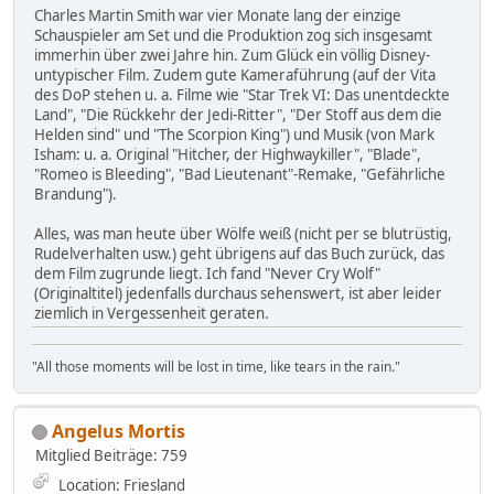
Charles Martin Smith war vier Monate lang der einzige
Schauspieler am Set und die Produktion zog sich insgesamt
immerhin über zwei Jahre hin. Zum Glück ein völlig Disney-
untypischer Film. Zudem gute Kameraführung (auf der Vita
des DoP stehen u. a. Filme wie "Star Trek VI: Das unentdeckte
Land", "Die Rückkehr der Jedi-Ritter", "Der Stoff aus dem die
Helden sind" und "The Scorpion King") und Musik (von Mark
Isham: u. a. Original "Hitcher, der Highwaykiller", "Blade",
"Romeo is Bleeding", "Bad Lieutenant"-Remake, "Gefährliche
Brandung").
Alles, was man heute über Wölfe weiß (nicht per se blutrüstig,
Rudelverhalten usw.) geht übrigens auf das Buch zurück, das
dem Film zugrunde liegt. Ich fand "Never Cry Wolf"
(Originaltitel) jedenfalls durchaus sehenswert, ist aber leider
ziemlich in Vergessenheit geraten.
"All those moments will be lost in time, like tears in the rain."
Angelus Mortis
Mitglied
Beiträge: 759
Location: Friesland