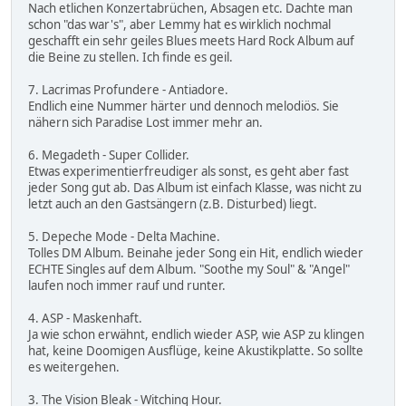
Nach etlichen Konzertabrüchen, Absagen etc. Dachte man
schon "das war's", aber Lemmy hat es wirklich nochmal
geschafft ein sehr geiles Blues meets Hard Rock Album auf
die Beine zu stellen. Ich finde es geil.
7. Lacrimas Profundere - Antiadore.
Endlich eine Nummer härter und dennoch melodiös. Sie
nähern sich Paradise Lost immer mehr an.
6. Megadeth - Super Collider.
Etwas experimentierfreudiger als sonst, es geht aber fast
jeder Song gut ab. Das Album ist einfach Klasse, was nicht zu
letzt auch an den Gastsängern (z.B. Disturbed) liegt.
5. Depeche Mode - Delta Machine.
Tolles DM Album. Beinahe jeder Song ein Hit, endlich wieder
ECHTE Singles auf dem Album. "Soothe my Soul" & "Angel"
laufen noch immer rauf und runter.
4. ASP - Maskenhaft.
Ja wie schon erwähnt, endlich wieder ASP, wie ASP zu klingen
hat, keine Doomigen Ausflüge, keine Akustikplatte. So sollte
es weitergehen.
3. The Vision Bleak - Witching Hour.