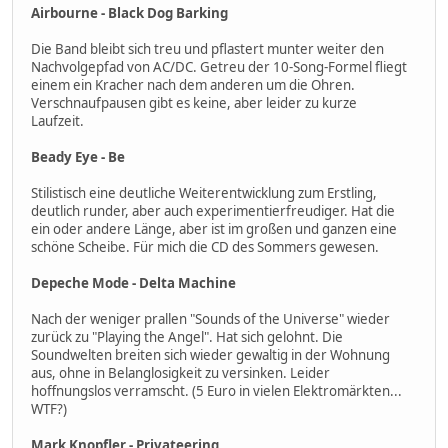
Airbourne - Black Dog Barking
Die Band bleibt sich treu und pflastert munter weiter den
Nachvolgepfad von AC/DC. Getreu der 10-Song-Formel fliegt
einem ein Kracher nach dem anderen um die Ohren.
Verschnaufpausen gibt es keine, aber leider zu kurze
Laufzeit.
Beady Eye - Be
Stilistisch eine deutliche Weiterentwicklung zum Erstling,
deutlich runder, aber auch experimentierfreudiger. Hat die
ein oder andere Länge, aber ist im großen und ganzen eine
schöne Scheibe. Für mich die CD des Sommers gewesen.
Depeche Mode - Delta Machine
Nach der weniger prallen "Sounds of the Universe" wieder
zurück zu "Playing the Angel". Hat sich gelohnt. Die
Soundwelten breiten sich wieder gewaltig in der Wohnung
aus, ohne in Belanglosigkeit zu versinken. Leider
hoffnungslos verramscht. (5 Euro in vielen Elektromärkten...
WTF?)
Mark Knopfler - Privateering