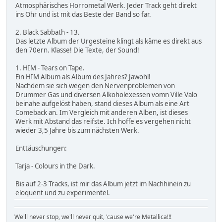
Atmosphärisches Horrometal Werk. Jeder Track geht direkt
ins Ohr und ist mit das Beste der Band so far.
2. Black Sabbath - 13.
Das letzte Album der Urgesteine klingt als käme es direkt aus
den 70ern. Klasse! Die Texte, der Sound!
1. HIM - Tears on Tape.
Ein HIM Album als Album des Jahres? Jawohl!
Nachdem sie sich wegen den Nervenproblemen von
Drummer Gas und diversen Alkoholexessen vomn Ville Valo
beinahe aufgelöst haben, stand dieses Album als eine Art
Comeback an. Im Vergleich mit anderen Alben, ist dieses
Werk mit Abstand das reifste. Ich hoffe es vergehen nicht
wieder 3,5 Jahre bis zum nächsten Werk.
Enttäuschungen:
Tarja - Colours in the Dark.
Bis auf 2-3 Tracks, ist mir das Album jetzt im Nachhinein zu
eloquent und zu experimentel.
We'll never stop, we'll never quit, 'cause we're Metallica!!!