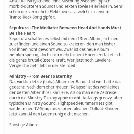
Absolute Partyscheibe, eine Mischung zwischen typisch
morbid-düsteren Sounds und Texten sowie Feierliedern. Sehr
schön der vermehrte Elektroeinsatz, welcher in einem
Trance-Rock-Song gipfelt.
Sepultura - The Mediator Between Head And Hands Must
Be The Heart
Sepultura schaffen es selbst mit dem 13ten Album, sich neu
zu erfinden und einen Sound zu kreieren, den man bisher
von ihnen nicht gewohnt war. Zwar ist das neue Album
ziemlich sperrig, doch nach mehrfachem Hören entfaltet sich
die ganze brutal-düstere Kraft. Wer jetzt noch Cavalera-
Vergleiche zieht lebt in der Steinzeit.
Ministry - From Beer To Eternity
Das wirklich letzte (haha) Album der Band. Und wer hätte das
gedacht: Nach dem eher mauen "Relapse" ist das wohl eines
der besten Alben ihrer Karriere. Als ob man eine Zeitreise
durch die Ministry-Diskographie macht. Anfangs groovy, über
typischen Ministry-Sound, Highspeed-Nummern (es gibt
wieder einen TV-Song) bis zu orientalischen Chillout-Klängen.
Jetzt kann Al den Laden ruhig dicht machen.
Sonstige Alben: