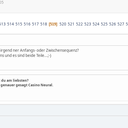
05
513
514
515
516
517
518
520
521
522
523
524
525
526
527
5
519
n irgend ner Anfangs- oder Zwischensequenz?
 und es sind beide Teile...;-)
 du am liebsten?
o genauer gesagt Casino Neural.