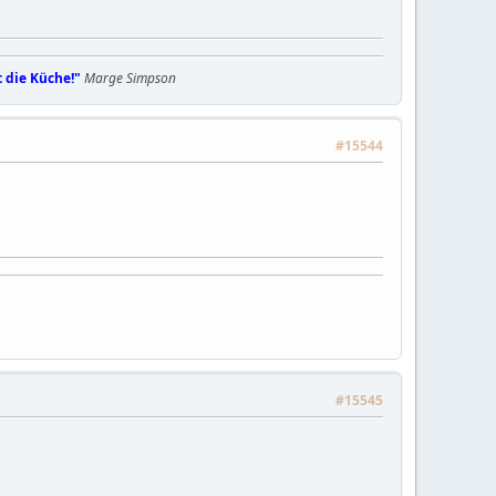
t die Küche!"
Marge Simpson
#15544
#15545