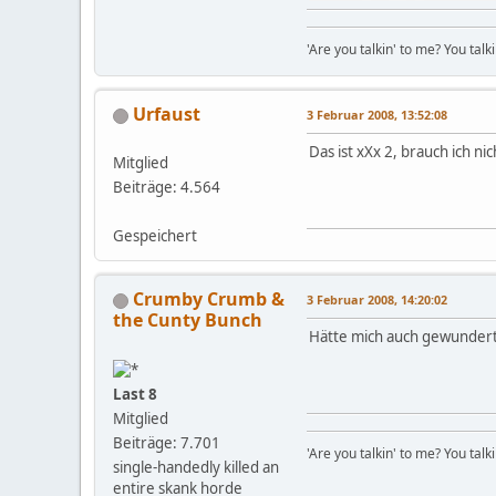
'Are you talkin' to me? You talk
Urfaust
3 Februar 2008, 13:52:08
Das ist xXx 2, brauch ich n
Mitglied
Beiträge: 4.564
Gespeichert
Crumby Crumb &
3 Februar 2008, 14:20:02
the Cunty Bunch
Hätte mich auch gewundert,
Last 8
Mitglied
Beiträge: 7.701
'Are you talkin' to me? You talk
single-handedly killed an
entire skank horde