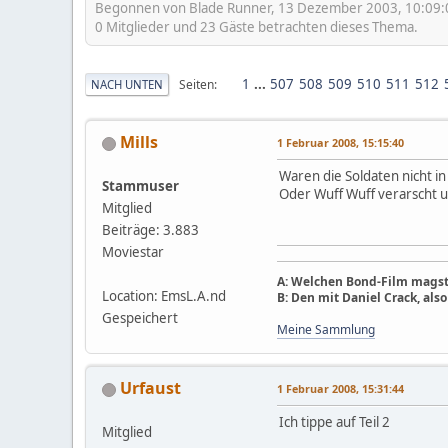
Begonnen von Blade Runner, 13 Dezember 2003, 10:09:
0 Mitglieder und 23 Gäste betrachten dieses Thema.
1
...
507
508
509
510
511
512
Seiten
NACH UNTEN
Mills
1 Februar 2008, 15:15:40
Waren die Soldaten nicht i
Stammuser
Oder Wuff Wuff verarscht uns
Mitglied
Beiträge: 3.883
Moviestar
A: Welchen Bond-Film magst
Location: EmsL.A.nd
B: Den mit Daniel Crack, als
Gespeichert
Meine Sammlung
Urfaust
1 Februar 2008, 15:31:44
Ich tippe auf Teil 2
Mitglied