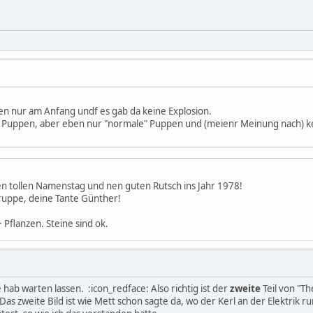
en nur am Anfang undf es gab da keine Explosion.
 Puppen, aber eben nur "normale" Puppen und (meienr Meinung nach) kei
en tollen Namenstag und nen guten Rutsch ins Jahr 1978!
ruppe, deine Tante Günther!
 Pflanzen. Steine sind ok.
 hab warten lassen. :icon_redface: Also richtig ist der
zweite
Teil von "Th
 Das zweite Bild ist wie Mett schon sagte da, wo der Kerl an der Elektrik