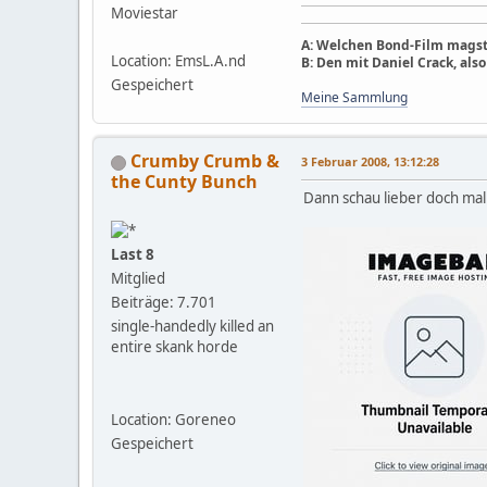
Moviestar
A: Welchen Bond-Film magst
Location: EmsL.A.nd
B: Den mit Daniel Crack, als
Gespeichert
Meine Sammlung
Crumby Crumb &
3 Februar 2008, 13:12:28
the Cunty Bunch
Dann schau lieber doch mal 
Last 8
Mitglied
Beiträge: 7.701
single-handedly killed an
entire skank horde
Location: Goreneo
Gespeichert