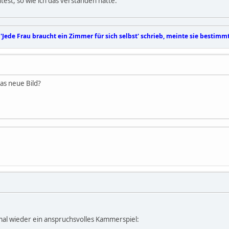
t, so wie ich das verstanden hatte.
 'Jede Frau braucht ein Zimmer für sich selbst' schrieb, meinte sie bestimm
as neue Bild?
al wieder ein anspruchsvolles Kammerspiel: