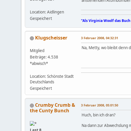
anstehenden Atombombentes
Location: Aidlingen
Gespeichert
"Als Virginia Woolf das Buch
Klugscheisser
3 Februar 2008, 04:32:31
Na, Metty, wo bleibt denn d
Mitglied
Beiträge: 4.538
*abwisch*
Location: Schönste Stadt
Deutschlands
Gespeichert
Crumby Crumb &
3 Februar 2008, 05:01:50
the Cunty Bunch
Huch, bin ich dran?
Na dann zur Abwechslung m
Last 8