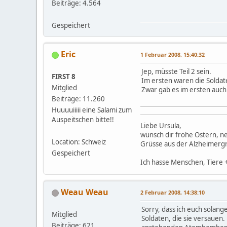
Beiträge: 4.564
Gespeichert
Eric
1 Februar 2008, 15:40:32
Jep, müsste Teil 2 sein.
FIRST 8
Im ersten waren die Soldat
Mitglied
Zwar gab es im ersten auch
Beiträge: 11.260
Huuuuiiiii eine Salami zum
Auspeitschen bitte!!
Liebe Ursula,
wünsch dir frohe Ostern, n
Location: Schweiz
Grüsse aus der Alzheimerg
Gespeichert
Ich hasse Menschen, Tiere +
Weau Weau
2 Februar 2008, 14:38:10
Sorry, dass ich euch solange
Mitglied
Soldaten, die sie versauen.
Beiträge: 621