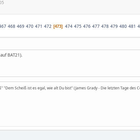
05
467
468
469
470
471
472
474
475
476
477
478
479
480
481
4
473
 auf BAT21).
iß" "Dem Scheiß ist es egal, wie alt Du bist" (James Grady - Die letzten Tage des 