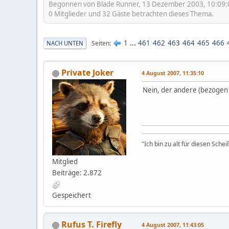
Begonnen von Blade Runner, 13 Dezember 2003, 10:09:
0 Mitglieder und 32 Gäste betrachten dieses Thema.
1
...
461
462
463
464
465
466
Seiten
NACH UNTEN
Private Joker
4 August 2007, 11:35:10
Nein, der andere (bezogen
"Ich bin zu alt für diesen Sche
Mitglied
Beiträge: 2.872
Gespeichert
Rufus T. Firefly
4 August 2007, 11:43:05