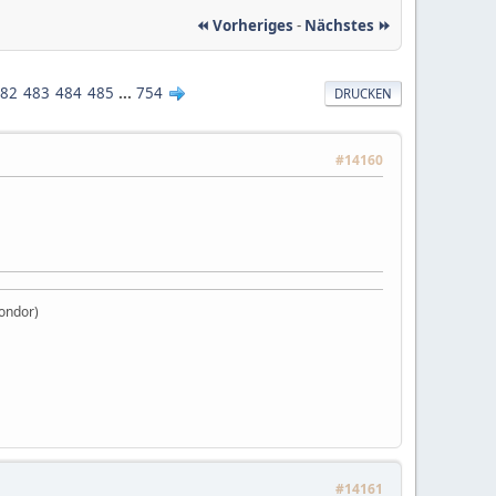
⏪ Vorheriges
-
Nächstes ⏩
82
483
484
485
...
754
DRUCKEN
#14160
Condor)
#14161