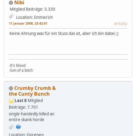
Nibi
Mitglied
Beiträge: 3.330
Location: Emmerich
11 Januar 2008, 23:42:01
#15352
Keine Ahnung was für ein Stuss das ist, aber ich bin dabei ;)
-It's blood
-Son of a bitch
Crumby Crumb &
the Cunty Bunch
Last 8
Mitglied
Beiträge: 7.701
single-handedly killed an
entire skank horde
Location: Goreneo