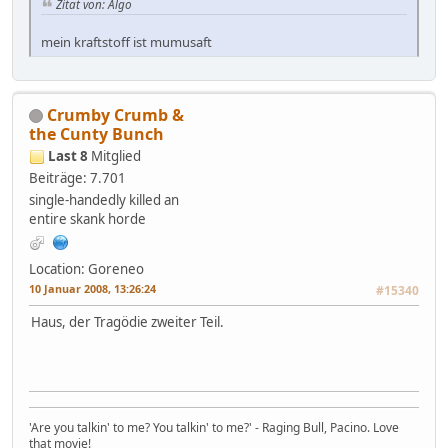
Zitat von: Algo
mein kraftstoff ist mumusaft
Crumby Crumb &
the Cunty Bunch
Last 8
Mitglied
Beiträge: 7.701
single-handedly killed an
entire skank horde
Location: Goreneo
10 Januar 2008, 13:26:24
#15340
Haus, der Tragödie zweiter Teil.
'Are you talkin' to me? You talkin' to me?' - Raging Bull, Pacino. Love
that movie!