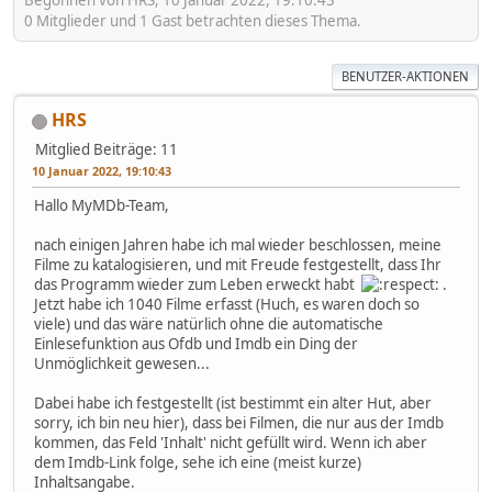
Begonnen von HRS, 10 Januar 2022, 19:10:43
0 Mitglieder und 1 Gast betrachten dieses Thema.
BENUTZER-AKTIONEN
HRS
Mitglied
Beiträge: 11
10 Januar 2022, 19:10:43
Hallo MyMDb-Team,
nach einigen Jahren habe ich mal wieder beschlossen, meine
Filme zu katalogisieren, und mit Freude festgestellt, dass Ihr
das Programm wieder zum Leben erweckt habt
.
Jetzt habe ich 1040 Filme erfasst (Huch, es waren doch so
viele) und das wäre natürlich ohne die automatische
Einlesefunktion aus Ofdb und Imdb ein Ding der
Unmöglichkeit gewesen...
Dabei habe ich festgestellt (ist bestimmt ein alter Hut, aber
sorry, ich bin neu hier), dass bei Filmen, die nur aus der Imdb
kommen, das Feld 'Inhalt' nicht gefüllt wird. Wenn ich aber
dem Imdb-Link folge, sehe ich eine (meist kurze)
Inhaltsangabe.