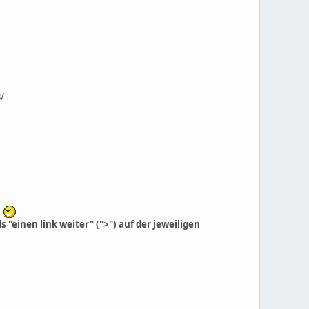
/
 "einen link weiter" (">") auf der jeweiligen