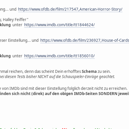
lung... und
https://www.ofdb.de/film/217547,American-Horror-Story/
 Halley Feiffer"
cklung
unter
https://www.imdb.com/title/tt1844624/
ieser Einstellung... und
https://www.ofdb.de/film/236927,House-of-Cards
cklung
unter
https://www.imdb.com/title/tt1856010/
einmal reichen, denn das scheint Dein erhofftes
Schema
zu sein.
ei diesen Tests bisher NICHT auf die Schauspieler-Einräge geachtet.
 von IMDb sind mit dieser Einstellung folglich derzeit nicht zu erreichen.
finden sich nicht (direk) auf den obigen IMDb-Seiten SONDERN jeweils