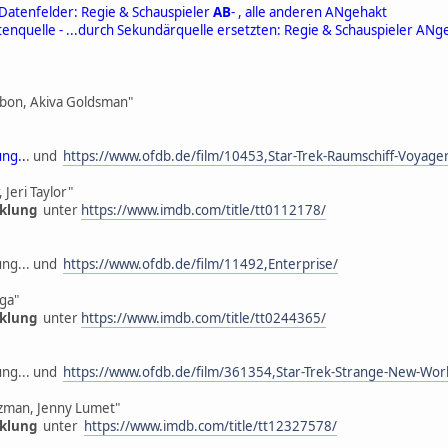
Datenfelder: Regie & Schauspieler
AB
- , alle anderen ANgehakt
tenquelle - ...durch Sekundärquelle ersetzten: Regie & Schauspieler ANg
abon, Akiva Goldsman"
ung..
. und
https://www.ofdb.de/film/10453,Star-Trek-Raumschiff-Voyage
 Jeri Taylor"
cklung
unter
https://www.imdb.com/title/tt0112178/
lung... und
https://www.ofdb.de/film/11492,Enterprise/
ga"
cklung
unter
https://www.imdb.com/title/tt0244365/
lung... und
https://www.ofdb.de/film/361354,Star-Trek-Strange-New-Wor
tzman, Jenny Lumet"
cklung
unter
https://www.imdb.com/title/tt12327578/