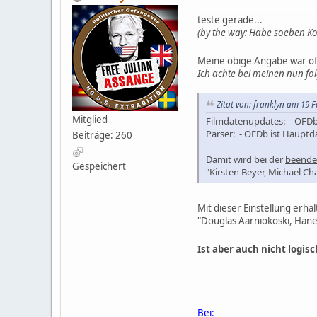
teste gerade...
(by the way: Habe soeben Ko
Meine obige Angabe war off
Ich achte bei meinen nun fol
Zitat von: franklyn am 19 F
Mitglied
Filmdatenupdates: - OFDb
Parser: - OFDb ist Hauptd
Beiträge: 260
Damit wird bei der
beendet
Gespeichert
"Kirsten Beyer, Michael C
Mit dieser Einstellung erhal
"Douglas Aarniokoski, Hane
Ist aber auch nicht logis
Bei: