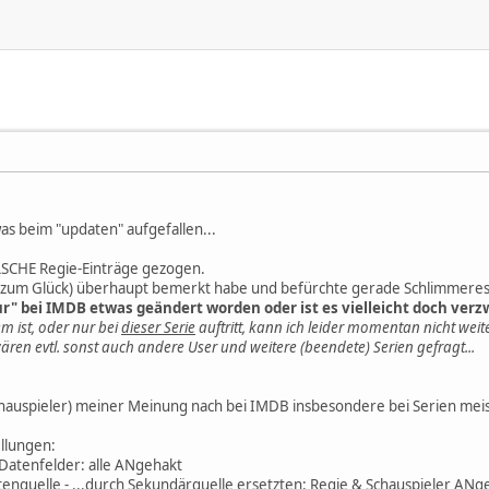
was beim "updaten" aufgefallen...
LSCHE Regie-Einträge gezogen.
as (zum Glück) überhaupt bemerkt habe und befürchte gerade Schlimmeres
r" bei IMDB etwas geändert worden oder ist es vielleicht doch verz
m ist, oder nur bei
dieser Serie
auftritt, kann ich leider momentan nicht wei
ren evtl. sonst auch andere User und weitere (beendete) Serien gefragt...
hauspieler) meiner Meinung nach bei IMDB insbesondere bei Serien meist 
ellungen:
Datenfelder: alle ANgehakt
tenquelle - ...durch Sekundärquelle ersetzten: Regie & Schauspieler ANg