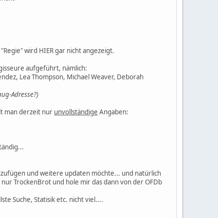
:
"Regie" wird HIER gar nicht angezeigt.
gisseure aufgeführt, nämlich:
enendez, Lea Thompson, Michael Weaver, Deborah
Saug-Adresse?)
lt man derzeit nur
unvollständige
Angaben:
tändig...
hinzufügen und weitere updaten möchte... und natürlich
eit nur TrockenBrot und hole mir das dann von der OFDb
e Suche, Statisik etc. nicht viel....