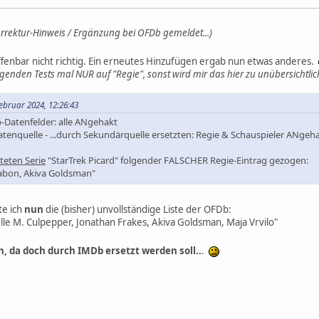
rrektur-Hinweis / Ergänzung bei OFDb gemeldet...)
enbar nicht richtig. Ein erneutes Hinzufügen ergab nun etwas anderes.
genden Tests mal NUR auf "Regie", sonst wird mir das hier zu unübersichtlich
ebruar 2024, 12:26:43
-Datenfelder: alle ANgehakt
atenquelle - ...durch Sekundärquelle ersetzten: Regie & Schauspieler ANgeh
eten Serie
"StarTrek Picard" folgender FALSCHER Regie-Eintrag gezogen:
habon, Akiva Goldsman"
te ich
nun
die (bisher) unvollständige Liste der OFDb:
lle M. Culpepper, Jonathan Frakes, Akiva Goldsman, Maja Vrvilo"
ch, da doch durch IMDb ersetzt werden soll..
.