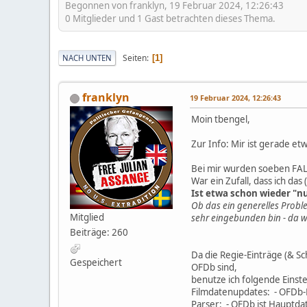
Begonnen von franklyn, 19 Februar 2024, 12:26:43
0 Mitglieder und 1 Gast betrachten dieses Thema.
Seiten
NACH UNTEN
1
franklyn
19 Februar 2024, 12:26:43
Moin tbengel,
Zur Info: Mir ist gerade et
Bei mir wurden soeben FA
War ein Zufall, dass ich d
Ist etwa schon wieder "nu
Ob das ein generelles Proble
Mitglied
sehr eingebunden bin - da wä
Beiträge: 260
Da die Regie-Einträge (& Sc
Gespeichert
OFDb sind,
benutze ich folgende Einst
Filmdatenupdates: - OFDb-
Parser: - OFDb ist Hauptda