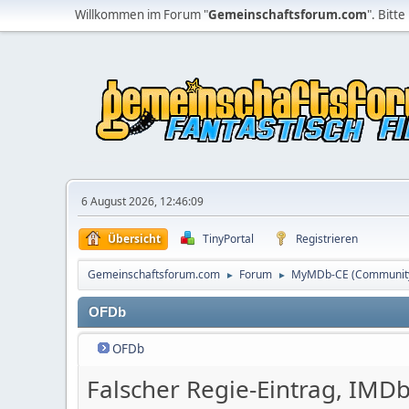
Willkommen im Forum "
Gemeinschaftsforum.com
". Bitte
6 August 2026, 12:46:09
Übersicht
TinyPortal
Registrieren
Gemeinschaftsforum.com
Forum
MyMDb-CE (Community 
►
►
OFDb
OFDb
Falscher Regie-Eintrag, IMD