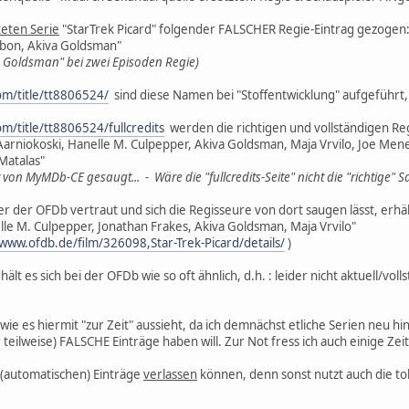
eten Serie
"StarTrek Picard" folgender FALSCHER Regie-Eintrag gezogen
abon, Akiva Goldsman"
a Goldsman" bei zwei Episoden Regie)
m/title/tt8806524/
sind diese Namen bei "Stoffentwicklung" aufgeführt, 
m/title/tt8806524/fullcredits
werden die richtigen und vollständigen Re
Aarniokoski, Hanelle M. Culpepper, Akiva Goldsman, Maja Vrvilo, Joe M
Matalas"
 von MyMDb-CE gesaugt... - Wäre die "fullcredits-Seite" nicht die "richtige" 
r der OFDb vertraut und sich die Regisseure von dort saugen lässt, erhä
lle M. Culpepper, Jonathan Frakes, Akiva Goldsman, Maja Vrvilo"
/www.ofdb.de/film/326098,Star-Trek-Picard/details/
)
lt es sich bei der OFDb wie so oft ähnlich, d.h. : leider nicht aktuell/volls
ie es hiermit "zur Zeit" aussieht, da ich demnächst etliche Serien neu 
r teilweise) FALSCHE Einträge haben will. Zur Not fress ich auch einige Z
 (automatischen) Einträge
verlassen
können, denn sonst nutzt auch die tollst