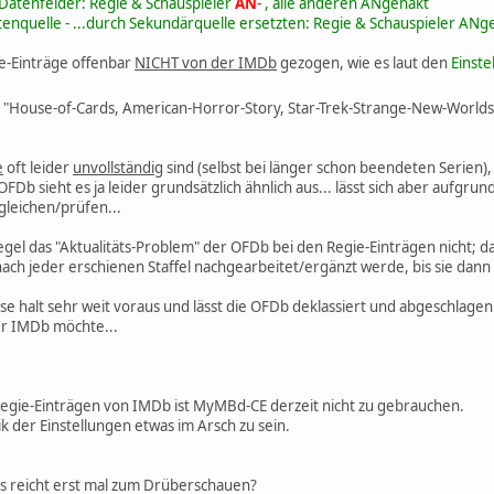
Datenfelder: Regie & Schauspieler
AN
-
, alle anderen ANgehakt
tenquelle - ...durch Sekundärquelle ersetzten: Regie & Schauspieler ANg
e-Einträge offenbar
NICHT von der IMDb
gezogen, wie es laut den
Einste
t: "House-of-Cards, American-Horror-Story, Star-Trek-Strange-New-Worlds
e
oft leider
unvollständig
sind (selbst bei länger schon beendeten Serien), 
FDb sieht es ja leider grundsätzlich ähnlich aus... lässt sich aber aufgr
gleichen/prüfen...
gel das "Aktualitäts-Problem" der OFDb bei den Regie-Einträgen nicht; da gi
ach jeder erschienen Staffel nachgearbeitet/ergänzt werde, bis sie dann 
e halt sehr weit voraus und lässt die OFDb deklassiert und abgeschlagen
r IMDb möchte...
egie-Einträgen von IMDb ist MyMBd-CE derzeit nicht zu gebrauchen.
ik der Einstellungen etwas im Arsch zu sein.
das reicht erst mal zum Drüberschauen?