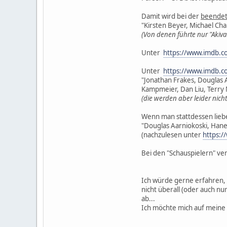
Damit wird bei der
beendet
"Kirsten Beyer, Michael Ch
(Von denen führte nur "Akiv
Unter
https://www.imdb.co
Unter
https://www.imdb.co
"Jonathan Frakes, Douglas 
Kampmeier, Dan Liu, Terry 
(die werden aber leider nicht
Wenn man stattdessen liebe
"Douglas Aarniokoski, Hane
(nachzulesen unter
https:/
Bei den "Schauspielern" verhä
Ich würde gerne erfahren, w
nicht überall (oder auch nu
ab...
Ich möchte mich auf meine