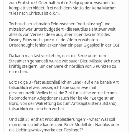
zum Frühstück? Oder halten ihre Zielgruppe inzwischen für
komplett verblödet, frei nach dem Motto der Xena-Macher
"alles nach Christus ist o.k."?.
Technisch im schmalen Feld zwischen "nett plüschig" und
mittelschwer unterbudgetiert - die Nautilus sieht zwar weit
abseits von Vernes Ideen aus, aber irgendwo im Stil des
Disney-Films noch ganz o.k.; der/dem erwähnten
Dreadnought fehlen erkennbar ein paar Gigapixel in der CGI.
Da kann man fast verstehen, dass die Serie unter den
Streamern gehandelt wurde wie sauer Bier. Müsste sich noch
kräftig steigern, um den Bereich nördlich von 5 Punkten zu
erreichen.
Edit: Folge 3 - fast ausschließlich an Land - auf eine banale Art
tatsächlich etwas besser, ich habe sogar zweimal
geschmunzelt. Vielleicht ist die Zeit für solche verne-fernen
halbmodernen Adaptionen (auch hier ist viel "Zeitgeist" an
Bord, von der Walrettung bis zum Antikapitalistenaufstand)
tatsächlich ein bisschen vorbei.
Und Edit 2: "enthält Produktplatzierungen" - what? Was soll
man denn da bitte kaufen, ein Brick-Modell der Nautilus oder
die Lieblingswhiskymarke der Fieslinge??