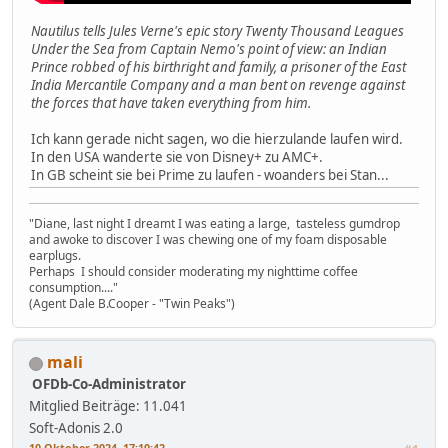
Nautilus tells Jules Verne's epic story Twenty Thousand Leagues
Under the Sea from Captain Nemo's point of view: an Indian
Prince robbed of his birthright and family, a prisoner of the East
India Mercantile Company and a man bent on revenge against
the forces that have taken everything from him.
Ich kann gerade nicht sagen, wo die hierzulande laufen wird.
In den USA wanderte sie von Disney+ zu AMC+.
In GB scheint sie bei Prime zu laufen - woanders bei Stan...
"Diane, last night I dreamt I was eating a large, tasteless gumdrop
and awoke to discover I was chewing one of my foam disposable
earplugs.
Perhaps I should consider moderating my nighttime coffee
consumption...."
(Agent Dale B.Cooper - "Twin Peaks")
mali
OFDb-Co-Administrator
Mitglied
Beiträge: 11.041
Soft-Adonis 2.0
10 Oktober 2024, 17:10:42