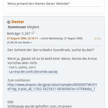
Weiss jemand den Names dieser Melodie?
Dexter
Stammuser
Mitglied
Beiträge: 5.267
27 August 2006, 22:16:11
Letzte Bearbeitung
: 27 August 2006,
#735
22:46:34 von Dexter
Der Gehetzt der Sierra Madre Soundtrack, suchst du das??
Wenn ja, glaube ich es ist wohl einer davon, kenne die Arena
Vorschau aber nicht.
- Corri, uomo, corri
-
La resa dei conti (Seconda caccia)
Zum reinhören
http://www.amazon.de/gp/product/samples/B000007WUF/r
ef=dp_tracks_all_1/302-3425921-0836046?ie=UTF8#disc_1
Edit:
Schlitzauge wurde geholfen :icon_mrgreen: