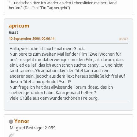
"... und schon ritze ich wieder an den Lebenslinien meiner Hand
herum." (Das Ich: "Ein Tag vergeht")
apricum
Gast
10 September 2006, 00:06:14
#747
Hallo, versuche ich auch mal mein Glück.
Nun bereits zum zweiten Mal lief der Film ' Zwei Wochen für
uns' - es geht mir dabei weniger um den Film, als darum, dass
ein Lied da lief, das ich auch schon suchte :andy: ... und nicht
fand :anime:.'Graduation day' der Titel kann auch ein
anderer sein, jedoch aus dem Text heraus schließe ich frei auf
diesen Titel ...nix gefindet *sniff*
Nun frage ich halt das allwissende Forum :idea:, das ich
soeben gefunden habe. Kann jemand helfen ?
Viele Grüße aus dem wunderschönen Freiburg.
Ynnor
Mitglied
Beiträge: 2.059