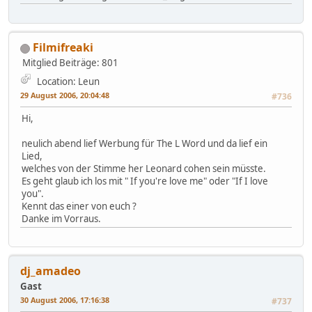
Filmifreaki
Mitglied
Beiträge: 801
Location: Leun
29 August 2006, 20:04:48
#736
Hi,
neulich abend lief Werbung für The L Word und da lief ein
Lied,
welches von der Stimme her Leonard cohen sein müsste.
Es geht glaub ich los mit " If you're love me" oder "If I love
you".
Kennt das einer von euch ?
Danke im Vorraus.
dj_amadeo
Gast
30 August 2006, 17:16:38
#737