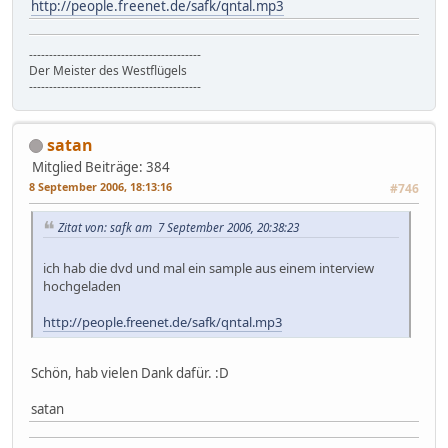
http://people.freenet.de/safk/qntal.mp3
-------------------------------------------
Der Meister des Westflügels
-------------------------------------------
satan
Mitglied
Beiträge: 384
8 September 2006, 18:13:16
#746
Zitat von: safk am 7 September 2006, 20:38:23
ich hab die dvd und mal ein sample aus einem interview
hochgeladen
http://people.freenet.de/safk/qntal.mp3
Schön, hab vielen Dank dafür. :D
satan