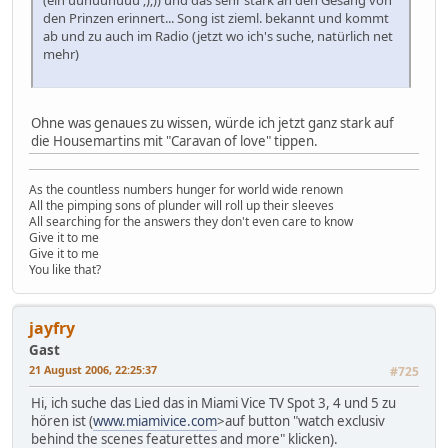
den Prinzen erinnert... Song ist zieml. bekannt und kommt
ab und zu auch im Radio (jetzt wo ich's suche, natürlich net
mehr)
Ohne was genaues zu wissen, würde ich jetzt ganz stark auf
die Housemartins mit "Caravan of love" tippen.
As the countless numbers hunger for world wide renown
All the pimping sons of plunder will roll up their sleeves
All searching for the answers they don't even care to know
Give it to me
Give it to me
You like that?
jayfry
Gast
21 August 2006, 22:25:37
#725
Hi, ich suche das Lied das in Miami Vice TV Spot 3, 4 und 5 zu
hören ist (
www.miamivice.com
>auf button "watch exclusiv
behind the scenes featurettes and more" klicken).