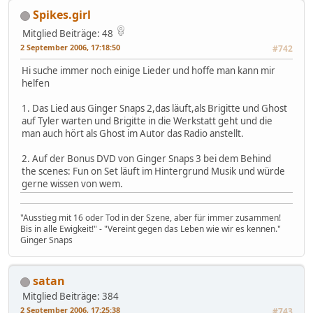
Spikes.girl
Mitglied
Beiträge: 48
2 September 2006, 17:18:50
#742
Hi suche immer noch einige Lieder und hoffe man kann mir
helfen
1. Das Lied aus Ginger Snaps 2,das läuft,als Brigitte und Ghost
auf Tyler warten und Brigitte in die Werkstatt geht und die
man auch hört als Ghost im Autor das Radio anstellt.
2. Auf der Bonus DVD von Ginger Snaps 3 bei dem Behind
the scenes: Fun on Set läuft im Hintergrund Musik und würde
gerne wissen von wem.
"Ausstieg mit 16 oder Tod in der Szene, aber für immer zusammen!
Bis in alle Ewigkeit!" - "Vereint gegen das Leben wie wir es kennen."
Ginger Snaps
satan
Mitglied
Beiträge: 384
2 September 2006, 17:25:38
#743