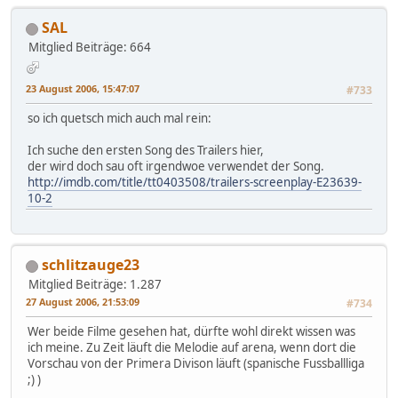
SAL
Mitglied
Beiträge: 664
23 August 2006, 15:47:07
#733
so ich quetsch mich auch mal rein:
Ich suche den ersten Song des Trailers hier,
der wird doch sau oft irgendwoe verwendet der Song.
http://imdb.com/title/tt0403508/trailers-screenplay-E23639-
10-2
schlitzauge23
Mitglied
Beiträge: 1.287
27 August 2006, 21:53:09
#734
Wer beide Filme gesehen hat, dürfte wohl direkt wissen was
ich meine. Zu Zeit läuft die Melodie auf arena, wenn dort die
Vorschau von der Primera Divison läuft (spanische Fussballliga
;) )