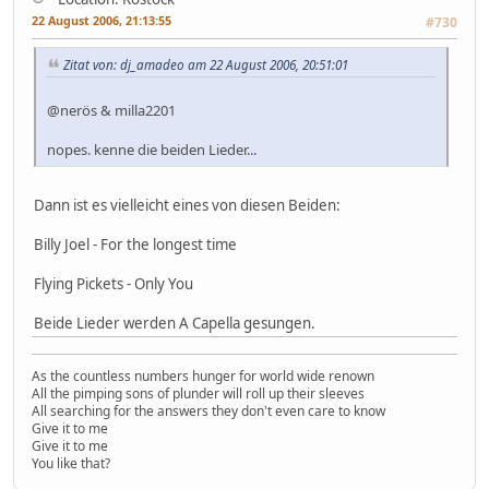
22 August 2006, 21:13:55
#730
Zitat von: dj_amadeo am 22 August 2006, 20:51:01
@nerös & milla2201
nopes. kenne die beiden Lieder...
Dann ist es vielleicht eines von diesen Beiden:
Billy Joel - For the longest time
Flying Pickets - Only You
Beide Lieder werden A Capella gesungen.
As the countless numbers hunger for world wide renown
All the pimping sons of plunder will roll up their sleeves
All searching for the answers they don't even care to know
Give it to me
Give it to me
You like that?