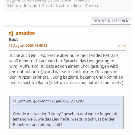
Begonnen von Darky, 20 Mai 2004, 17:44:36
0 Mitglieder und 1 Gast betrachten dieses Thema.
BENUTZER-AKTIONEN
dj_amadeo
Gast
12 August 2006, 16:05:52
#720
suche auch ein Lied, kenne aber nur einen Teil des Refrains,
weiß daher nicht auf welcher Sprache das Lied gesungen
wird. Auffallend ist, dass es von einem Chor gesungen wird
(ein uuhuuhuuu ;);)) und das sehr stark an den Gesang von
den Prinzen erinnert... Song ist zieml. bekannt und kommt ab
und zu auch im Radio (jetzt wo ich's suche, natürlich net mehr)
Zitat von: quaker am 15 Juli 2006, 23:13:03
Gerade mal wieder "Honey" gesehen und wollte fragen ob
jemand weiß, wie das Lied heißt, was zum Schluss bei der
Benefizveranstaltung läuft?