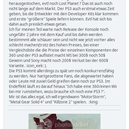
herausgestochen, evtl noch Lost Planet ? Das ist auch noch
nicht lange auf dem Markt. Der PS3 auch erstmal etwas Zeit
geben, bis die Entwickler mit den Developer Kits klar kommen
und erste "größere" Spiele liefern können. Evtl hat sich bis
dahin auch preislich etwas getan.
Ich für meinen Teil warte nach Release der Konsole noch
ungefähr 2 Jahre mit dem Kauf und bis dahin werden
bestimmmt alle schlauer sein und nicht wie jetzt vorher alles
schlecht machen(trotz des hohen Preises, bei einer
Vergleichsliste die die Preise der einzelnen Komponenten der
360 und der PS3 auflistet macht MS bei 300$ noch 50$
Gewinn und Sony macht noch 200$ Verlust bei der 600$
Variante. :icon_eek: ).
Die PS3 kommt allerdings zu spät um noch konkurrenzfähig
zu werden. Nur hartgesottene Fans, die abgewartet haben
oder Leute mit zuviel Geld greifen dann noch zur PS3. Im
Endeffekt läuft es darauf hinaus "Ich habe eine 360/einen Wii
bei mir rumstehen, wozu brauche ich noch eine PS3 ?".
Mir ist das alles egal, ich will irgendwann "MotorStorm",
"Metal Gear Solid 4" und "Killzone 2" spielen. :king: