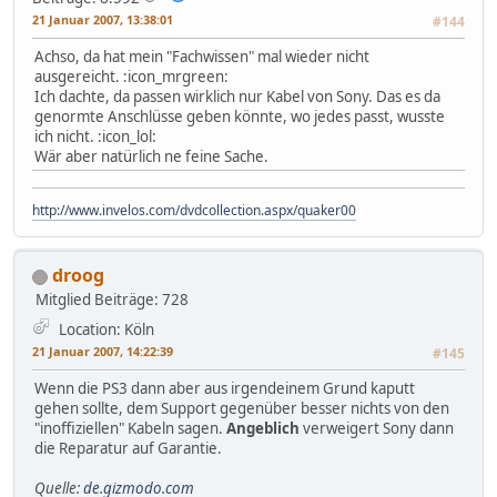
21 Januar 2007, 13:38:01
#144
Achso, da hat mein "Fachwissen" mal wieder nicht
ausgereicht. :icon_mrgreen:
Ich dachte, da passen wirklich nur Kabel von Sony. Das es da
genormte Anschlüsse geben könnte, wo jedes passt, wusste
ich nicht. :icon_lol:
Wär aber natürlich ne feine Sache.
http://www.invelos.com/dvdcollection.aspx/quaker00
droog
Mitglied
Beiträge: 728
Location: Köln
21 Januar 2007, 14:22:39
#145
Wenn die PS3 dann aber aus irgendeinem Grund kaputt
gehen sollte, dem Support gegenüber besser nichts von den
"inoffiziellen" Kabeln sagen.
Angeblich
verweigert Sony dann
die Reparatur auf Garantie.
Quelle:
de.gizmodo.com