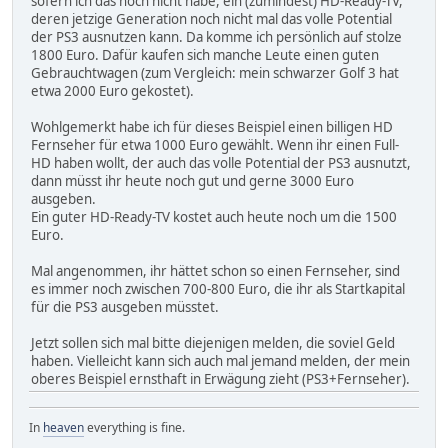
sofern ich das noch nicht habe, ein (zumindest) HD-Ready-TV,
deren jetzige Generation noch nicht mal das volle Potential
der PS3 ausnutzen kann. Da komme ich persönlich auf stolze
1800 Euro. Dafür kaufen sich manche Leute einen guten
Gebrauchtwagen (zum Vergleich: mein schwarzer Golf 3 hat
etwa 2000 Euro gekostet).
Wohlgemerkt habe ich für dieses Beispiel einen billigen HD
Fernseher für etwa 1000 Euro gewählt. Wenn ihr einen Full-
HD haben wollt, der auch das volle Potential der PS3 ausnutzt,
dann müsst ihr heute noch gut und gerne 3000 Euro
ausgeben.
Ein guter HD-Ready-TV kostet auch heute noch um die 1500
Euro.
Mal angenommen, ihr hättet schon so einen Fernseher, sind
es immer noch zwischen 700-800 Euro, die ihr als Startkapital
für die PS3 ausgeben müsstet.
Jetzt sollen sich mal bitte diejenigen melden, die soviel Geld
haben. Vielleicht kann sich auch mal jemand melden, der mein
oberes Beispiel ernsthaft in Erwägung zieht (PS3+Fernseher).
In
heaven
everything is fine.