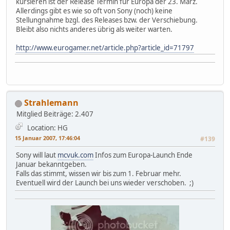
kursieren ist der Release Termin für Europa der 23. März.
Allerdings gibt es wie so oft von Sony (noch) keine
Stellungnahme bzgl. des Releases bzw. der Verschiebung.
Bleibt also nichts anderes übrig als weiter warten.
http://www.eurogamer.net/article.php?article_id=71797
Strahlemann
Mitglied
Beiträge: 2.407
Location: HG
15 Januar 2007, 17:46:04
#139
Sony will laut
mcvuk.com
Infos zum Europa-Launch Ende
Januar bekanntgeben.
Falls das stimmt, wissen wir bis zum 1. Februar mehr.
Eventuell wird der Launch bei uns wieder verschoben. ;)