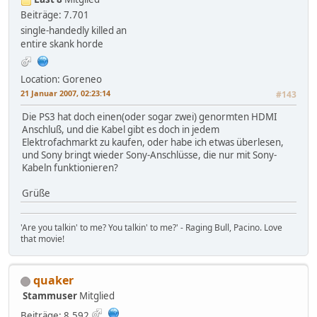
Beiträge: 7.701
single-handedly killed an
entire skank horde
Location: Goreneo
21 Januar 2007, 02:23:14
#143
Die PS3 hat doch einen(oder sogar zwei) genormten HDMI
Anschluß, und die Kabel gibt es doch in jedem
Elektrofachmarkt zu kaufen, oder habe ich etwas überlesen,
und Sony bringt wieder Sony-Anschlüsse, die nur mit Sony-
Kabeln funktionieren?
Grüße
'Are you talkin' to me? You talkin' to me?' - Raging Bull, Pacino. Love
that movie!
quaker
Stammuser
Mitglied
Beiträge: 8.592