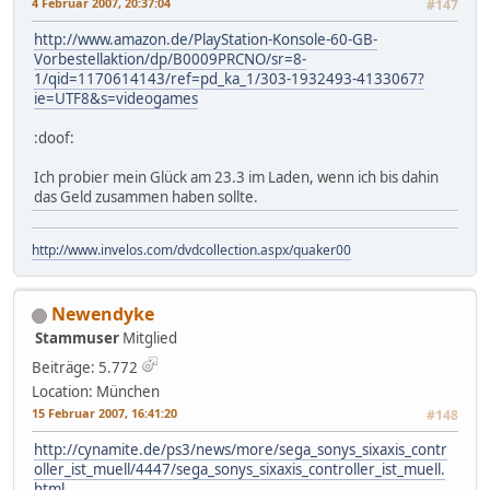
4 Februar 2007, 20:37:04
#147
http://www.amazon.de/PlayStation-Konsole-60-GB-
Vorbestellaktion/dp/B0009PRCNO/sr=8-
1/qid=1170614143/ref=pd_ka_1/303-1932493-4133067?
ie=UTF8&s=videogames
:doof:
Ich probier mein Glück am 23.3 im Laden, wenn ich bis dahin
das Geld zusammen haben sollte.
http://www.invelos.com/dvdcollection.aspx/quaker00
Newendyke
Stammuser
Mitglied
Beiträge: 5.772
Location: München
15 Februar 2007, 16:41:20
#148
http://cynamite.de/ps3/news/more/sega_sonys_sixaxis_contr
oller_ist_muell/4447/sega_sonys_sixaxis_controller_ist_muell.
html