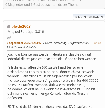
Begonnen von Newendyke, 17 Mai 2005, 09:42:19
0 Mitglieder und 1 Gast betrachten dieses Thema.
BENUTZER-AKTIONEN
blade2603
Mitglied
Beiträge: 3.816
6 September 2006, 19:53:47
Letzte Bearbeitung
: 6 September 2006,
#120
19:58:38 von blade2603
joa... das könnte was werden.. denke mir das die sich auf
jedenfall dieses Jahr Weihnachten die Hände reiben werden.
falls die es schaffen die 360 zu Weihnachten zu einem
ordentlichen Preis raus zu hausen, könnte ich evtl schwach
werden... allerdings muss ich sagen das ich persönlich eh
nicht so bescheuert (sorry) gewesen wäre mir für 600 €€€€€
ne PS3 zu kaufen.. wenn so läuft wie mit meiner PS2,
bekomme ich erst ne PS3 wenn die PS4 erscheint... und bis
dahin sind noch eine menge Konsolen über die Tresen
geflossen....
EDIT: sind die KInderkrankheiten wie das DVD Laufwerkt