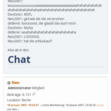
Neo2001:
wuuuuuuuuuuuuuaaaaaaaaaaaaaaaaaaaaaaaahahahahahahah
ahahahahahahahahaahahahahahahahahahahahahahahah
DexXxter: ROFL
Neo2001: geil wie die die verarschen
deBene: loooooool, die glaubt das auch noch
DexXxter: Muha
deBene: wuahahahahahahahahahahahahaha
Neo2001: LOOOOOL
Neo2001: hat die schluckauf?
Also ab in den
Chat
Neo
Administrator
Mitglied
Beiträge: 6.151
Location: Berlin
18 Januar 2007, 18:23:47
Letzte Bearbeitung
: 18 Januar 2007, 23:06:56
#168
von Neo