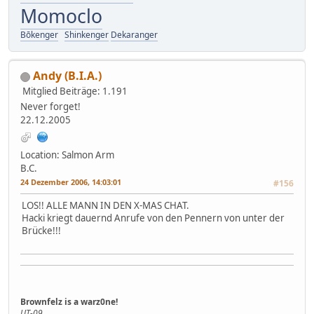
Momoclo
Bōkenger
Shinkenger
Dekaranger
Andy (B.I.A.)
Mitglied
Beiträge: 1.191
Never forget!
22.12.2005
Location: Salmon Arm
B.C.
24 Dezember 2006, 14:03:01
#156
LOS!! ALLE MANN IN DEN X-MAS CHAT.
Hacki kriegt dauernd Anrufe von den Pennern von unter der
Brücke!!!
Brownfelz is a warz0ne!
UT-09