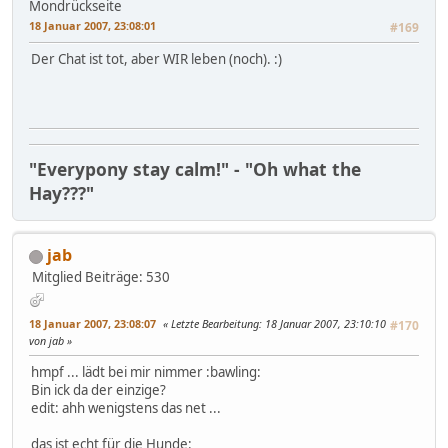
Mondrückseite
18 Januar 2007, 23:08:01
#169
Der Chat ist tot, aber WIR leben (noch). :)
"Everypony stay calm!" - "Oh what the
Hay???"
jab
Mitglied
Beiträge: 530
18 Januar 2007, 23:08:07
Letzte Bearbeitung
: 18 Januar 2007, 23:10:10
#170
von jab
hmpf ... lädt bei mir nimmer :bawling:
Bin ick da der einzige?
edit: ahh wenigstens das net ...
das ist echt für die Hunde: