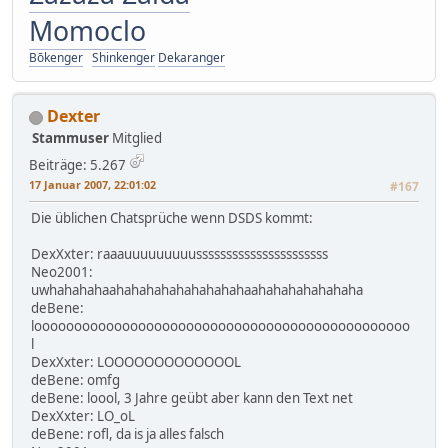
Momoclo
Bōkenger
Shinkenger
Dekaranger
Dexter
Stammuser
Mitglied
Beiträge: 5.267
17 Januar 2007, 22:01:02
#167
Die üblichen Chatsprüche wenn DSDS kommt:
DexXxter: raaauuuuuuuuussssssssssssssssssssss
Neo2001:
uwhahahahaahahahahahahahahahaahahahahahahaha
deBene:
looooooooooooooooooooooooooooooooooooooooooooooo
l
DexXxter: LOOOOOOOOOOOOOL
deBene: omfg
deBene: loool, 3 Jahre geübt aber kann den Text net
DexXxter: LO_oL
deBene: rofl, da is ja alles falsch