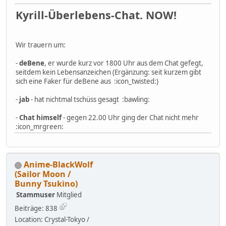
Kyrill-Überlebens-Chat. NOW!
Wir trauern um:
-
deBene
, er wurde kurz vor 1800 Uhr aus dem Chat gefegt,
seitdem kein Lebensanzeichen (Ergänzung: seit kurzem gibt
sich eine Faker für deBene aus :icon_twisted:)
-
jab
- hat nichtmal tschüss gesagt :bawling:
-
Chat himself
- gegen 22.00 Uhr ging der Chat nicht mehr
:icon_mrgreen:
Anime-BlackWolf
(Sailor Moon /
Bunny Tsukino)
Stammuser
Mitglied
Beiträge: 838
Location: Crystal-Tokyo /