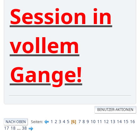
Session in
vollem
Gange!
BENUTZER-AKTIONEN
1
2
3
4
5
7
8
9
10
11
12
13
14
15
16
Seiten
NACH OBEN
6
17
18
...
38